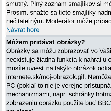
smutný. Plný zoznam smajlíkov si mô
Prosím, snažte sa tieto smajlíky nad
nečitateľným. Moderátor môže prípa
Návrat hore
Môžem pridávať obrázky?
Obrázky sa môžu zobrazovať vo Vaši
neexistuje žiadna funkcia k nahratiu
musíte uviesť na takýto obrázok odka
internete.sk/moj-obrazok.gif. Nemôž
PC (pokiaľ to nie je verejne prístupn
mechanizmami, napr. schránky hotmai
zobrazeniu obrázku použite buď BBCo