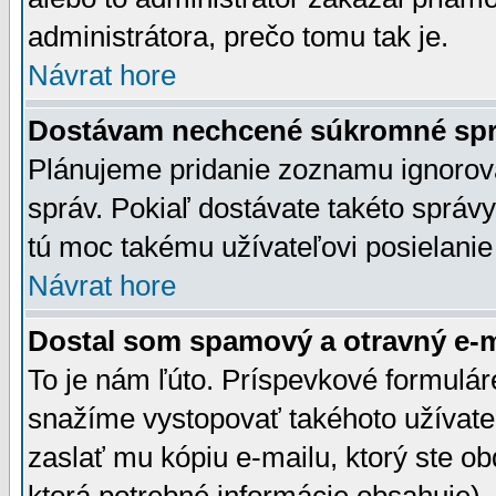
administrátora, prečo tomu tak je.
Návrat hore
Dostávam nechcené súkromné spr
Plánujeme pridanie zoznamu ignorov
správ. Pokiaľ dostávate takéto správy
tú moc takému užívateľovi posielanie
Návrat hore
Dostal som spamový a otravný e-ma
To je nám ľúto. Príspevkové formulá
snažíme vystopovať takéhoto užívateľ
zaslať mu kópiu e-mailu, ktorý ste obdr