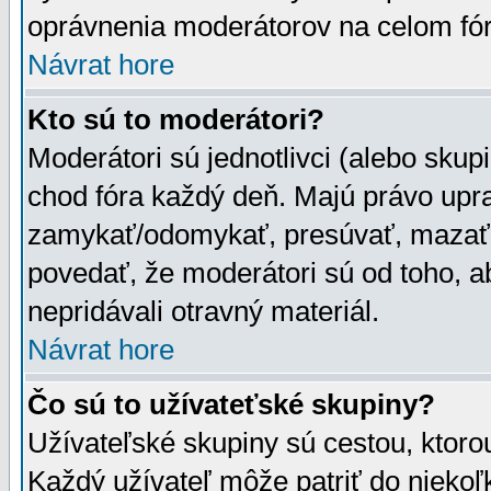
oprávnenia moderátorov na celom fór
Návrat hore
Kto sú to moderátori?
Moderátori sú jednotlivci (alebo skupi
chod fóra každý deň. Majú právo upr
zamykať/odomykať, presúvať, mazať a
povedať, že moderátori sú od toho, a
nepridávali otravný materiál.
Návrat hore
Čo sú to užívateťské skupiny?
Užívateľské skupiny sú cestou, ktoro
Každý užívateľ môže patriť do nieko