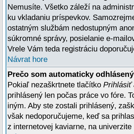
Nemusíte. Všetko záleží na administrá
ku vkladaniu príspevkov. Samozrejme
ostatným službám nedostupným anon
súkromné správy, posielanie e-mailov
Vrele Vám teda registráciu doporučuj
Návrat hore
Prečo som automaticky odhlásen
Pokiaľ nezaškrtnete tlačítko
Prihlásiť
prihlásený len počas práce vo fóre. 
iným. Aby ste zostali prihlásený, zaškr
však nedoporučujeme, keď sa prihlasuj
z internetovej kaviarne, na univerzite 