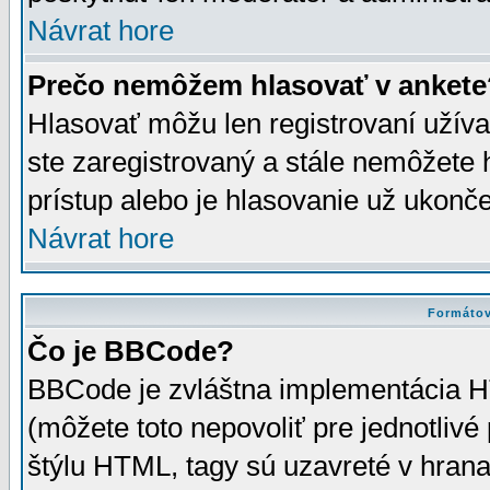
Návrat hore
Prečo nemôžem hlasovať v ankete
Hlasovať môžu len registrovaní užívat
ste zaregistrovaný a stále nemôžet
prístup alebo je hlasovanie už ukonč
Návrat hore
Formátov
Čo je BBCode?
BBCode je zvláštna implementácia HT
(môžete toto nepovoliť pre jednotli
štýlu HTML, tagy sú uzavreté v hrana