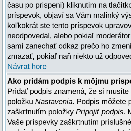
času po prispení) kliknutím na tlačít
príspevok, objaví sa Vám malinký výs
koľkokrát ste tento príspevok upravova
neodpovedal, alebo pokiaľ moderátor č
sami zanechať odkaz prečo ho zmenil
zmazať, pokiaľ naň niekto už odpoved
Návrat hore
Ako pridám podpis k môjmu prísp
Pridať podpis znamená, že si musíte n
položku
Nastavenia
. Podpis môžete 
zaškrtnutím položky
Pripojiť podpis
. 
Vaše príspevky zaškrtnutím príslušné