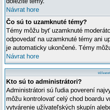
dôležité témy.
Návrat hore
Čo sú to uzamknuté témy?
Témy môžu byť uzamknuté moderáto
odpovedať na uzamknuté témy ani up
je automaticky ukončené. Témy môžu
Návrat hore
Užívate
Kto sú to administrátori?
Administrátori sú ľudia poverení najv
môžu kontrolovať celý chod boardu v
vytvárenie užívateľských skupín aleb