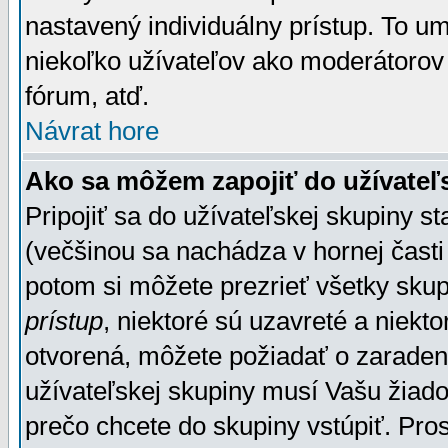
nastavený individuálny prístup. To u
niekoľko užívateľov ako moderátorov 
fórum, atď.
Návrat hore
Ako sa môžem zapojiť do užívateľ
Pripojiť sa do užívateľskej skupiny s
(večšinou sa nachádza v hornej časti 
potom si môžete prezrieť všetky sku
prístup
, niektoré sú uzavreté a niekt
otvorená, môžete požiadať o zaradeni
užívateľskej skupiny musí Vašu žiado
prečo chcete do skupiny vstúpiť. Pro