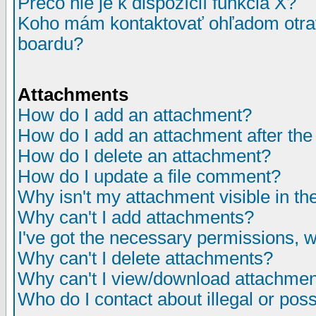
Prečo nie je k dispozícií funkcia X?
Koho mám kontaktovať ohľadom otrav
boardu?
Attachments
How do I add an attachment?
How do I add an attachment after the i
How do I delete an attachment?
How do I update a file comment?
Why isn't my attachment visible in th
Why can't I add attachments?
I've got the necessary permissions, 
Why can't I delete attachments?
Why can't I view/download attachme
Who do I contact about illegal or poss