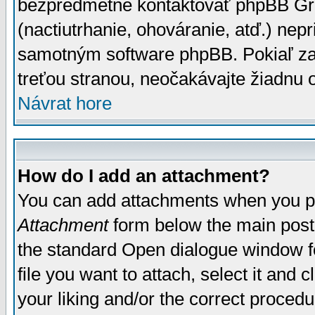
bezpredmetné kontaktovať phpBB Grou
(nactiutrhanie, ohováranie, atď.) ne
samotným software phpBB. Pokiaľ zaš
treťou stranou, neočakávajte žiadnu
Návrat hore
How do I add an attachment?
You can add attachments when you p
Attachment
form below the main post
the standard Open dialogue window fo
file you want to attach, select it and
your liking and/or the correct proced