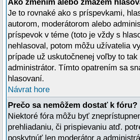
Ako zmením alebo zmažem hlasov
Je to rovnaké ako s príspevkami, h
autorom, moderátorom alebo administ
príspevok v téme (toto je vždy s hlas
nehlasoval, potom môžu užívatelia v
prípade už uskutočnenej voľby to tak
administrátor. Tímto opatrením sa sn
hlasovaní.
Návrat hore
Prečo sa nemôžem dostať k fóru?
Niektoré fóra môžu byť zneprístupnen
prehliadaniu, či prispievaniu atď. pot
poskytnúť len moderátor a administrát