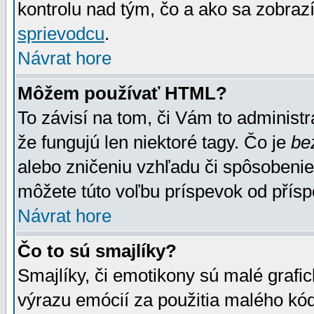
kontrolu nad tým, čo a ako sa zobrazí
sprievodcu
.
Návrat hore
Môžem používať HTML?
To závisí na tom, či Vám to administrá
že fungujú len niektoré tagy. Čo je
be
alebo zničeniu vzhľadu či spôsobeni
môžete túto voľbu príspevok od přís
Návrat hore
Čo to sú smajlíky?
Smajlíky, či emotikony sú malé grafic
výrazu emócií za použitia malého kód