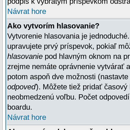
podpis k vybratým príspevkom odstrá
Návrat hore
Ako vytvorím hlasovanie?
Vytvorenie hlasovania je jednoduché.
upravujete prvý príspevok, pokiaľ môž
hlasovanie
pod hlavným oknom na prid
zrejme nemáte oprávnenie vytvárať an
potom aspoň dve možnosti (nastavte 
odpoveď
). Môžete tiež pridať časový
neobmedzenú voľbu. Počet odpovedí, 
boardu.
Návrat hore