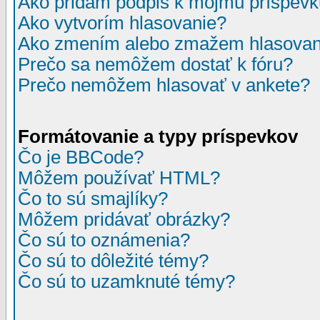
Ako pridám podpis k môjmu príspev
Ako vytvorím hlasovanie?
Ako zmením alebo zmažem hlasovan
Prečo sa nemôžem dostať k fóru?
Prečo nemôžem hlasovať v ankete?
Formátovanie a typy príspevkov
Čo je BBCode?
Môžem používať HTML?
Čo to sú smajlíky?
Môžem pridávať obrázky?
Čo sú to oznámenia?
Čo sú to dôležité témy?
Čo sú to uzamknuté témy?