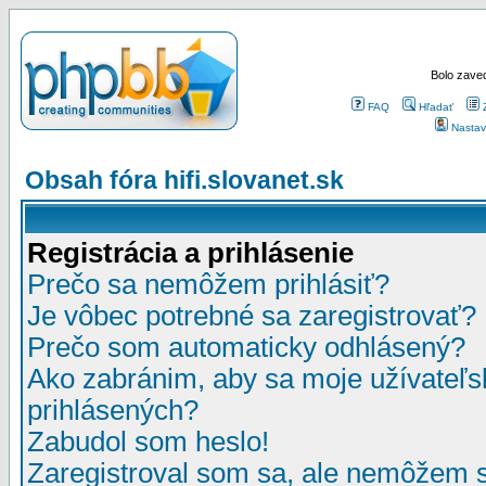
Bolo zaved
FAQ
Hľadať
Nastav
Obsah fóra hifi.slovanet.sk
Registrácia a prihlásenie
Prečo sa nemôžem prihlásiť?
Je vôbec potrebné sa zaregistrovať?
Prečo som automaticky odhlásený?
Ako zabránim, aby sa moje užívateľ
prihlásených?
Zabudol som heslo!
Zaregistroval som sa, ale nemôžem sa