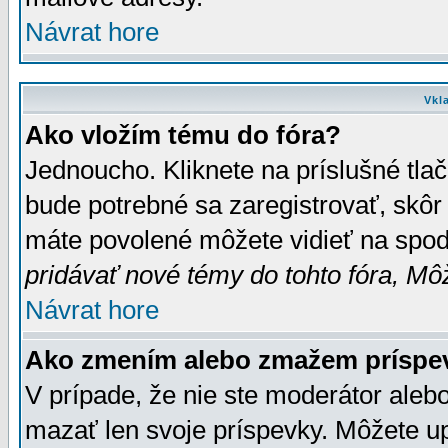
Návrat hore
Vkl
Ako vložím tému do fóra?
Jednoucho. Kliknete na príslušné tla
bude potrebné sa zaregistrovať, skôr 
máte povolené môžete vidieť na spodn
pridávať nové témy do tohto fóra, Môž
Návrat hore
Ako zmením alebo zmažem príspe
V prípade, že nie ste moderátor aleb
mazať len svoje príspevky. Môžete u