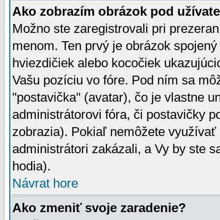
Ako zobrazím obrázok pod užíva
Možno ste zaregistrovali pri prezera
menom. Ten prvý je obrázok spojený 
hviezdičiek alebo kocočiek ukazujúcic
Vašu pozíciu vo fóre. Pod ním sa m
"postavička" (avatar), čo je vlastne 
administrátorovi fóra, či postavičky p
zobrazia). Pokiaľ nemôžete využívať 
administrátori zakázali, a Vy by ste 
hodia).
Návrat hore
Ako zmeniť svoje zaradenie?