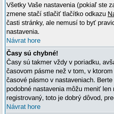
Všetky Vaše nastavenia (pokiaľ ste z
zmene stačí stlačiť tlačítko odkazu
N
časti stránky, ale nemusí to byť prav
nastavenia.
Návrat hore
Časy sú chybné!
Časy sú takmer vždy v poriadku, avša
časovom pásme než v tom, v ktorom s
časové pásmo v nastaveniach. Bert
podobné nastavenia môžu meniť len re
registrovaný, toto je dobrý dôvod, pre
Návrat hore