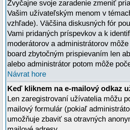
Zvyčajne svoje zaradenie zmeniť pr
Vašim užívateľským menom v témach 
vzhľade). Väčšina diskusných fór pou
Vami pridaných príspevkov a k identif
moderátorov a administrátorov môže 
board zbytočným prispievaním len aby
alebo administrátor potom môže počet
Návrat hore
Keď kliknem na e-mailový odkaz už
Len zaregistrovaní užívatelia môžu p
mailový formulár (pokiaľ administráto
umožňuje zbaviť sa otravných anonym
mailové adresy.