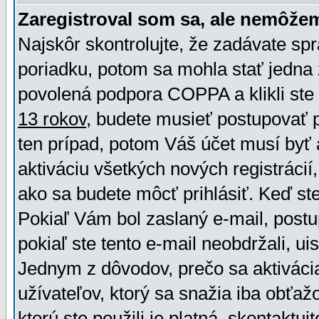
Zaregistroval som sa, ale nemôžem
Najskôr skontrolujte, že zadávate sp
poriadku, potom sa mohla stať jedna 
povolená podpora COPPA a klikli ste 
13 rokov
, budete musieť postupovať po
ten prípad, potom Váš účet musí byť 
aktiváciu všetkých nových registráci
ako sa budete môcť prihlásiť. Keď ste 
Pokiaľ Vám bol zaslaný e-mail, postu
pokiaľ ste tento e-mail neobdržali, ui
Jednym z dôvodov, prečo sa aktiváci
užívateľov, ktorý sa snažia iba obťažo
ktorú ste použili je platná, skontaktuj