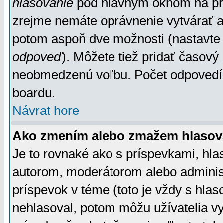
hlasovanie
pod hlavným oknom na prid
zrejme nemáte oprávnenie vytvárať an
potom aspoň dve možnosti (nastavte 
odpoveď
). Môžete tiež pridať časový
neobmedzenú voľbu. Počet odpovedí, 
boardu.
Návrat hore
Ako zmením alebo zmažem hlasov
Je to rovnaké ako s príspevkami, h
autorom, moderátorom alebo administ
príspevok v téme (toto je vždy s hlas
nehlasoval, potom môžu užívatelia v