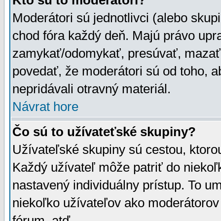
Kto sú to moderátori?
Moderátori sú jednotlivci (alebo skupi
chod fóra každý deň. Majú právo upr
zamykať/odomykať, presúvať, mazať a
povedať, že moderátori sú od toho, a
nepridávali otravný materiál.
Návrat hore
Čo sú to užívateťské skupiny?
Užívateľské skupiny sú cestou, ktoro
Každý užívateľ môže patriť do nieko
nastavený individuálny prístup. To u
niekoľko užívateľov ako moderátorov 
fórum, atď.