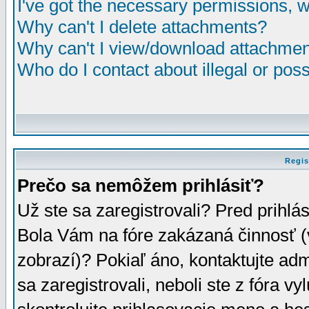
I've got the necessary permissions, 
Why can't I delete attachments?
Why can't I view/download attachme
Who do I contact about illegal or poss
Regis
Prečo sa nemôžem prihlásiť?
Už ste sa zaregistrovali? Pred prihlá
Bola Vám na fóre zakázaná činnosť (
zobrazí)? Pokiaľ áno, kontaktujte adm
sa zaregistrovali, neboli ste z fóra v