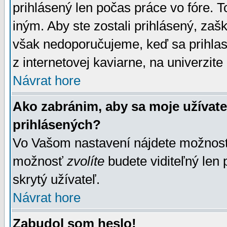
prihlásený len počas práce vo fóre. 
iným. Aby ste zostali prihlásený, zaškr
však nedoporučujeme, keď sa prihlasuj
z internetovej kaviarne, na univerzite 
Návrat hore
Ako zabránim, aby sa moje užívat
prihlásených?
Vo Vašom nastavení nájdete možno
možnosť
zvolíte
budete viditeľný len 
skrytý užívateľ.
Návrat hore
Zabudol som heslo!