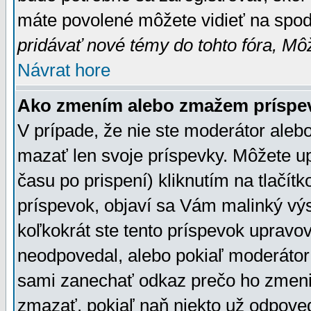
máte povolené môžete vidieť na spodn
pridávať nové témy do tohto fóra, Môž
Návrat hore
Ako zmením alebo zmažem príspe
V prípade, že nie ste moderátor aleb
mazať len svoje príspevky. Môžete u
času po prispení) kliknutím na tlačít
príspevok, objaví sa Vám malinký výs
koľkokrát ste tento príspevok upravova
neodpovedal, alebo pokiaľ moderátor č
sami zanechať odkaz prečo ho zmenil
zmazať, pokiaľ naň niekto už odpoved