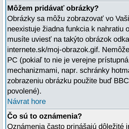
Môžem pridávať obrázky?
Obrázky sa môžu zobrazovať vo Vaši
neexistuje žiadna funkcia k nahratiu
musíte uviesť na takýto obrázok odka
internete.sk/moj-obrazok.gif. Nemôž
PC (pokiaľ to nie je verejne prístupn
mechanizmami, napr. schránky hotmai
zobrazeniu obrázku použite buď BBCo
povolené).
Návrat hore
Čo sú to oznámenia?
Oznámenia často prinášajú dôležité in