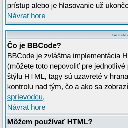
prístup alebo je hlasovanie už ukonč
Návrat hore
Formátov
Čo je BBCode?
BBCode je zvláštna implementácia HT
(môžete toto nepovoliť pre jednotli
štýlu HTML, tagy sú uzavreté v hrana
kontrolu nad tým, čo a ako sa zobrazí
sprievodcu
.
Návrat hore
Môžem používať HTML?