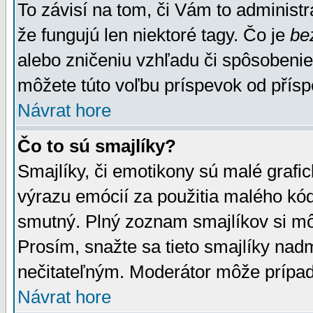
To závisí na tom, či Vám to administrá
že fungujú len niektoré tagy. Čo je
be
alebo zničeniu vzhľadu či spôsobeni
môžete túto voľbu príspevok od přís
Návrat hore
Čo to sú smajlíky?
Smajlíky, či emotikony sú malé grafic
výrazu emócií za použitia malého kód
smutný. Plný zoznam smajlíkov si mô
Prosím, snažte sa tieto smajlíky nad
nečitateľným. Moderátor môže prípa
Návrat hore