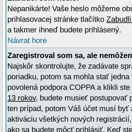
Nepanikárte! Vaše heslo môžeme obno
prihlasovacej stránke tlačítko
Zabudli
a takmer ihneď budete prihlásený.
Návrat hore
Zaregistroval som sa, ale nemôžem
Najskôr skontrolujte, že zadávate sp
poriadku, potom sa mohla stať jedna 
povolená podpora COPPA a klikli ste 
13 rokov
, budete musieť postupovať po
ten prípad, potom Váš účet musí byť 
aktiváciu všetkých nových registráci
ako sa budete môcť prihlásiť. Keď ste 