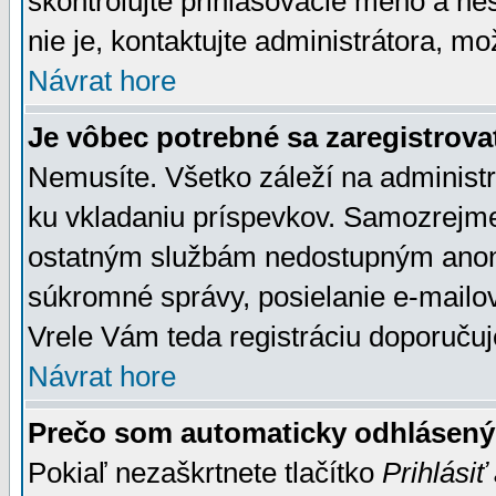
skontrolujte prihlasovacie meno a he
nie je, kontaktujte administrátora, 
Návrat hore
Je vôbec potrebné sa zaregistrova
Nemusíte. Všetko záleží na administrá
ku vkladaniu príspevkov. Samozrejme
ostatným službám nedostupným anon
súkromné správy, posielanie e-mailov
Vrele Vám teda registráciu doporučuj
Návrat hore
Prečo som automaticky odhlásen
Pokiaľ nezaškrtnete tlačítko
Prihlásiť