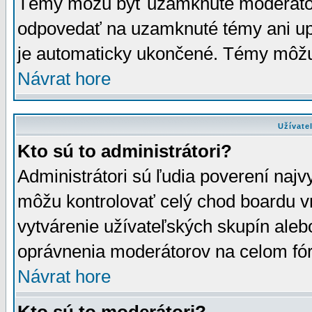
Témy môžu byť uzamknuté moderáto
odpovedať na uzamknuté témy ani up
je automaticky ukončené. Témy môžu
Návrat hore
Užívate
Kto sú to administrátori?
Administrátori sú ľudia poverení najv
môžu kontrolovať celý chod boardu v
vytvárenie užívateľských skupín aleb
oprávnenia moderátorov na celom fór
Návrat hore