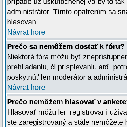
prípade už uskutočnenej voľby to tak
administrátor. Tímto opatrením sa sn
hlasovaní.
Návrat hore
Prečo sa nemôžem dostať k fóru?
Niektoré fóra môžu byť zneprístupnen
prehliadaniu, či prispievaniu atď. pot
poskytnúť len moderátor a administrát
Návrat hore
Prečo nemôžem hlasovať v ankete
Hlasovať môžu len registrovaní užívat
ste zaregistrovaný a stále nemôžet