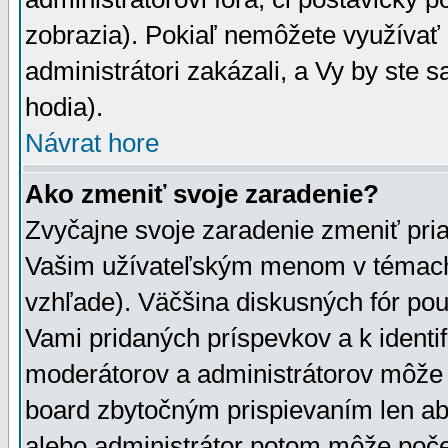
zobrazia). Pokiaľ nemôžete využívať 
administrátori zakázali, a Vy by ste 
hodia).
Návrat hore
Ako zmeniť svoje zaradenie?
Zvyčajne svoje zaradenie zmeniť pr
Vašim užívateľským menom v témach 
vzhľade). Väčšina diskusných fór pou
Vami pridaných príspevkov a k identif
moderátorov a administrátorov môže 
board zbytočným prispievaním len aby
alebo administrátor potom môže počet