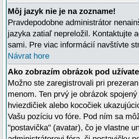
Môj jazyk nie je na zozname!
Pravdepodobne administrátor nenainšt
jazyka zatiaľ nepreložil. Kontaktujte 
sami. Pre viac informácií navštívte s
Návrat hore
Ako zobrazím obrázok pod užíva
Možno ste zaregistrovali pri prezera
menom. Ten prvý je obrázok spojený 
hviezdičiek alebo kocočiek ukazujúcic
Vašu pozíciu vo fóre. Pod ním sa m
"postavička" (avatar), čo je vlastne 
administrátorovi fóra, či postavičky p