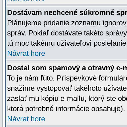
Dostávam nechcené súkromné spr
Plánujeme pridanie zoznamu ignorov
správ. Pokiaľ dostávate takéto správy
tú moc takému užívateľovi posielanie
Návrat hore
Dostal som spamový a otravný e-ma
To je nám ľúto. Príspevkové formulá
snažíme vystopovať takéhoto užívateľ
zaslať mu kópiu e-mailu, ktorý ste obdr
ktorá potrebné informácie obsahuje)
Návrat hore