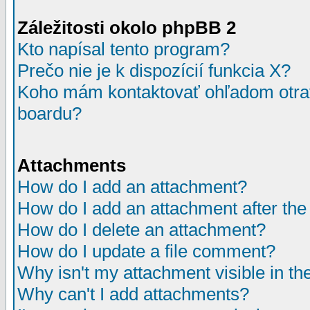
Záležitosti okolo phpBB 2
Kto napísal tento program?
Prečo nie je k dispozícií funkcia X?
Koho mám kontaktovať ohľadom otrav
boardu?
Attachments
How do I add an attachment?
How do I add an attachment after the i
How do I delete an attachment?
How do I update a file comment?
Why isn't my attachment visible in th
Why can't I add attachments?