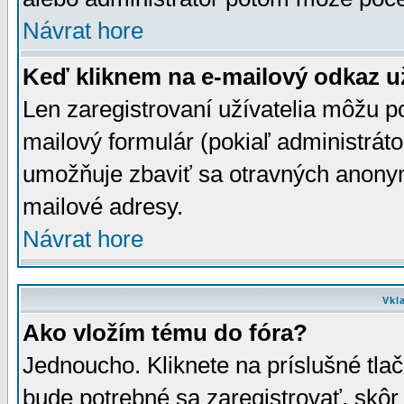
Návrat hore
Keď kliknem na e-mailový odkaz už
Len zaregistrovaní užívatelia môžu p
mailový formulár (pokiaľ administráto
umožňuje zbaviť sa otravných anonym
mailové adresy.
Návrat hore
Vkl
Ako vložím tému do fóra?
Jednoucho. Kliknete na príslušné tla
bude potrebné sa zaregistrovať, skôr 