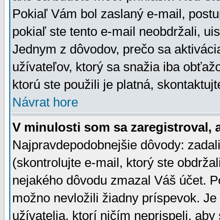
Pokiaľ Vám bol zaslaný e-mail, postu
pokiaľ ste tento e-mail neobdržali, ui
Jednym z dôvodov, prečo sa aktiváci
užívateľov, ktorý sa snažia iba obťažo
ktorú ste použili je platná, skontaktuj
Návrat hore
V minulosti som sa zaregistroval, 
Najpravdepodobnejšie dôvody: zadali
(skontrolujte e-mail, ktorý ste obdržali
nejakého dôvodu zmazal Váš účet. Pok
možno nevložili žiadny príspevok. Je 
užívatelia, ktorí ničím neprispeli, a