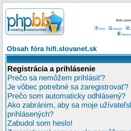
Bolo zaved
FAQ
Hľadať
Nastav
Obsah fóra hifi.slovanet.sk
Registrácia a prihlásenie
Prečo sa nemôžem prihlásiť?
Je vôbec potrebné sa zaregistrovať?
Prečo som automaticky odhlásený?
Ako zabránim, aby sa moje užívateľ
prihlásených?
Zabudol som heslo!