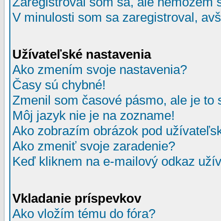
Zaregistroval som sa, ale nemôžem sa
V minulosti som sa zaregistroval, av
Užívateľské nastavenia
Ako zmením svoje nastavenia?
Časy sú chybné!
Zmenil som časové pásmo, ale je to 
Môj jazyk nie je na zozname!
Ako zobrazím obrázok pod užívate
Ako zmeniť svoje zaradenie?
Keď kliknem na e-mailový odkaz užív
Vkladanie príspevkov
Ako vložím tému do fóra?