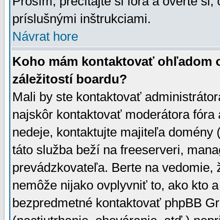
Prosím, prečítajte si fóra a overte si,
príslušnými inštrukciami.
Návrat hore
Koho mám kontaktovať ohľadom ot
záležitostí boardu?
Mali by ste kontaktovať administrátor
najskôr kontaktovať moderátora fóra a
nedeje, kontaktujte majiteľa domény 
táto služba beží na freeserveri, man
prevádzkovateľa. Berte na vedomie
nemôže nijako ovplyvniť to, ako kto 
bezpredmetné kontaktovať phpBB Grou