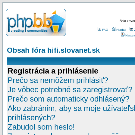
Bolo zaved
FAQ
Hľadať
Nastav
Obsah fóra hifi.slovanet.sk
Registrácia a prihlásenie
Prečo sa nemôžem prihlásiť?
Je vôbec potrebné sa zaregistrovať?
Prečo som automaticky odhlásený?
Ako zabránim, aby sa moje užívateľ
prihlásených?
Zabudol som heslo!