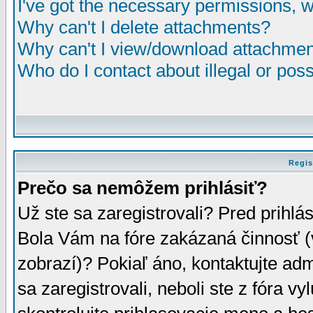
I've got the necessary permissions, 
Why can't I delete attachments?
Why can't I view/download attachme
Who do I contact about illegal or poss
Regis
Prečo sa nemôžem prihlásiť?
Už ste sa zaregistrovali? Pred prihlá
Bola Vám na fóre zakázaná činnosť (
zobrazí)? Pokiaľ áno, kontaktujte adm
sa zaregistrovali, neboli ste z fóra v