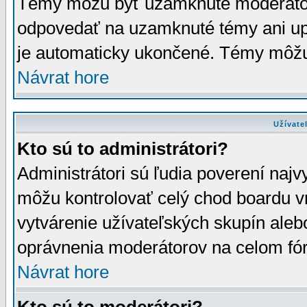
Témy môžu byť uzamknuté moderáto
odpovedať na uzamknuté témy ani up
je automaticky ukončené. Témy môžu
Návrat hore
Užívate
Kto sú to administrátori?
Administrátori sú ľudia poverení najv
môžu kontrolovať celý chod boardu v
vytvárenie užívateľských skupín aleb
oprávnenia moderátorov na celom fór
Návrat hore