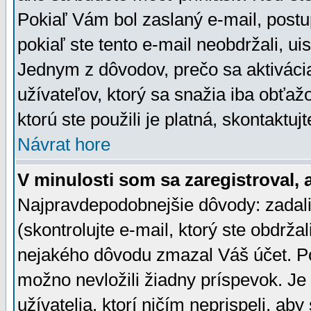
Pokiaľ Vám bol zaslaný e-mail, postu
pokiaľ ste tento e-mail neobdržali, ui
Jednym z dôvodov, prečo sa aktiváci
užívateľov, ktorý sa snažia iba obťažo
ktorú ste použili je platná, skontaktuj
Návrat hore
V minulosti som sa zaregistroval, 
Najpravdepodobnejšie dôvody: zadali
(skontrolujte e-mail, ktorý ste obdržali
nejakého dôvodu zmazal Váš účet. Pok
možno nevložili žiadny príspevok. Je 
užívatelia, ktorí ničím neprispeli, a