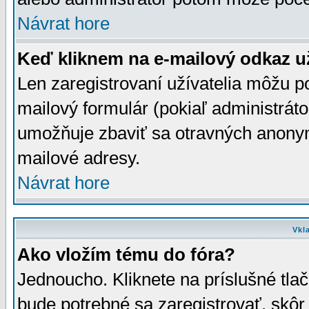
Návrat hore
Keď kliknem na e-mailový odkaz už
Len zaregistrovaní užívatelia môžu p
mailový formulár (pokiaľ administráto
umožňuje zbaviť sa otravných anonym
mailové adresy.
Návrat hore
Vkl
Ako vložím tému do fóra?
Jednoucho. Kliknete na príslušné tla
bude potrebné sa zaregistrovať, skôr 