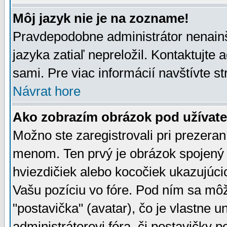
Môj jazyk nie je na zozname!
Pravdepodobne administrátor nenainšt
jazyka zatiaľ nepreložil. Kontaktujte 
sami. Pre viac informácií navštívte s
Návrat hore
Ako zobrazím obrázok pod užíva
Možno ste zaregistrovali pri prezera
menom. Ten prvý je obrázok spojený 
hviezdičiek alebo kocočiek ukazujúcic
Vašu pozíciu vo fóre. Pod ním sa m
"postavička" (avatar), čo je vlastne 
administrátorovi fóra, či postavičky p