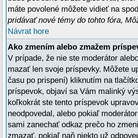
máte povolené môžete vidieť na spodn
pridávať nové témy do tohto fóra, Môž
Návrat hore
Ako zmením alebo zmažem príspe
V prípade, že nie ste moderátor aleb
mazať len svoje príspevky. Môžete u
času po prispení) kliknutím na tlačít
príspevok, objaví sa Vám malinký výs
koľkokrát ste tento príspevok upravova
neodpovedal, alebo pokiaľ moderátor č
sami zanechať odkaz prečo ho zmenil
zmazať, pokiaľ naň niekto už odpoved