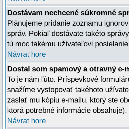
Dostávam nechcené súkromné spr
Plánujeme pridanie zoznamu ignorov
správ. Pokiaľ dostávate takéto správy
tú moc takému užívateľovi posielanie
Návrat hore
Dostal som spamový a otravný e-ma
To je nám ľúto. Príspevkové formulá
snažíme vystopovať takéhoto užívateľ
zaslať mu kópiu e-mailu, ktorý ste obdr
ktorá potrebné informácie obsahuje)
Návrat hore