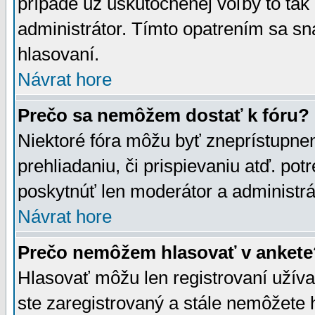
prípade už uskutočnenej voľby to tak
administrátor. Tímto opatrením sa sn
hlasovaní.
Návrat hore
Prečo sa nemôžem dostať k fóru?
Niektoré fóra môžu byť zneprístupnen
prehliadaniu, či prispievaniu atď. pot
poskytnúť len moderátor a administrát
Návrat hore
Prečo nemôžem hlasovať v ankete
Hlasovať môžu len registrovaní užívat
ste zaregistrovaný a stále nemôžet