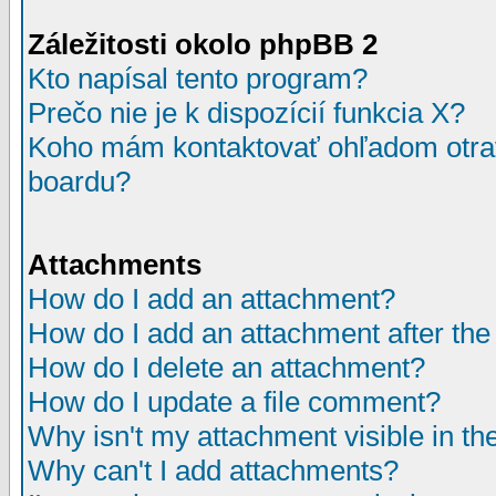
Záležitosti okolo phpBB 2
Kto napísal tento program?
Prečo nie je k dispozícií funkcia X?
Koho mám kontaktovať ohľadom otrav
boardu?
Attachments
How do I add an attachment?
How do I add an attachment after the i
How do I delete an attachment?
How do I update a file comment?
Why isn't my attachment visible in th
Why can't I add attachments?