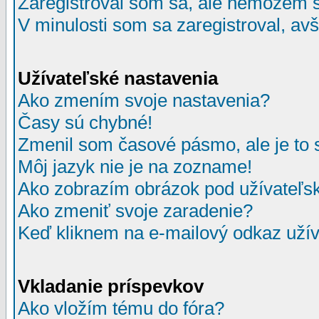
Zaregistroval som sa, ale nemôžem sa
V minulosti som sa zaregistroval, av
Užívateľské nastavenia
Ako zmením svoje nastavenia?
Časy sú chybné!
Zmenil som časové pásmo, ale je to 
Môj jazyk nie je na zozname!
Ako zobrazím obrázok pod užívate
Ako zmeniť svoje zaradenie?
Keď kliknem na e-mailový odkaz užív
Vkladanie príspevkov
Ako vložím tému do fóra?