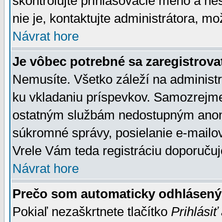
skontrolujte prihlasovacie meno a he
nie je, kontaktujte administrátora, 
Návrat hore
Je vôbec potrebné sa zaregistrova
Nemusíte. Všetko záleží na administrá
ku vkladaniu príspevkov. Samozrejme
ostatným službám nedostupným anon
súkromné správy, posielanie e-mailov
Vrele Vám teda registráciu doporučuj
Návrat hore
Prečo som automaticky odhlásen
Pokiaľ nezaškrtnete tlačítko
Prihlásiť