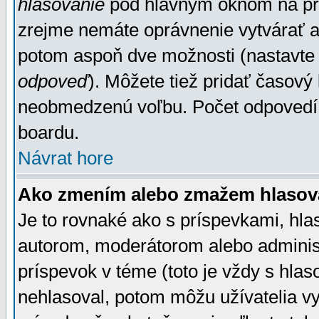
hlasovanie
pod hlavným oknom na prid
zrejme nemáte oprávnenie vytvárať an
potom aspoň dve možnosti (nastavte 
odpoveď
). Môžete tiež pridať časový
neobmedzenú voľbu. Počet odpovedí, 
boardu.
Návrat hore
Ako zmením alebo zmažem hlasov
Je to rovnaké ako s príspevkami, h
autorom, moderátorom alebo administ
príspevok v téme (toto je vždy s hlas
nehlasoval, potom môžu užívatelia v