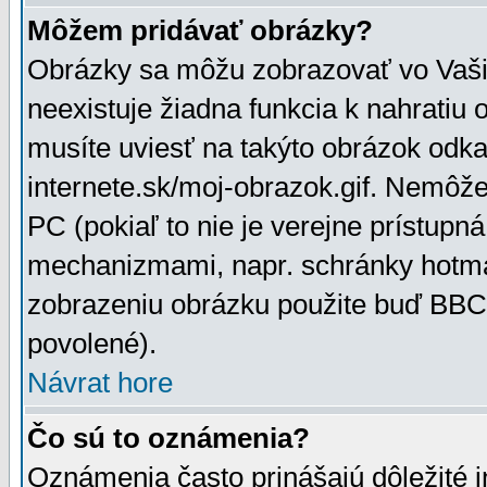
Môžem pridávať obrázky?
Obrázky sa môžu zobrazovať vo Vaši
neexistuje žiadna funkcia k nahratiu
musíte uviesť na takýto obrázok odka
internete.sk/moj-obrazok.gif. Nemôž
PC (pokiaľ to nie je verejne prístupn
mechanizmami, napr. schránky hotmai
zobrazeniu obrázku použite buď BBCo
povolené).
Návrat hore
Čo sú to oznámenia?
Oznámenia často prinášajú dôležité in