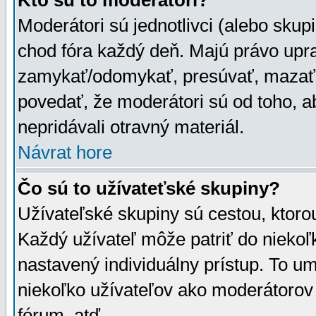
Kto sú to moderátori?
Moderátori sú jednotlivci (alebo skupi
chod fóra každý deň. Majú právo upr
zamykať/odomykať, presúvať, mazať a
povedať, že moderátori sú od toho, a
nepridávali otravný materiál.
Návrat hore
Čo sú to užívateťské skupiny?
Užívateľské skupiny sú cestou, ktoro
Každý užívateľ môže patriť do nieko
nastavený individuálny prístup. To u
niekoľko užívateľov ako moderátorov 
fórum, atď.