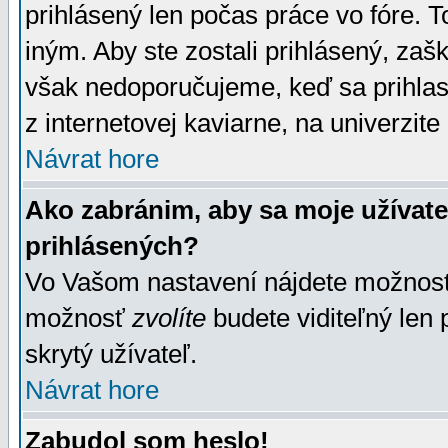
prihlásený len počas práce vo fóre. 
iným. Aby ste zostali prihlásený, zaškr
však nedoporučujeme, keď sa prihlasuj
z internetovej kaviarne, na univerzite 
Návrat hore
Ako zabránim, aby sa moje užívat
prihlásených?
Vo Vašom nastavení nájdete možno
možnosť
zvolíte
budete viditeľný len 
skrytý užívateľ.
Návrat hore
Zabudol som heslo!