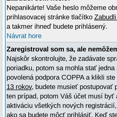
Nepanikárte! Vaše heslo môžeme obno
prihlasovacej stránke tlačítko
Zabudli
a takmer ihneď budete prihlásený.
Návrat hore
Zaregistroval som sa, ale nemôžem
Najskôr skontrolujte, že zadávate sp
poriadku, potom sa mohla stať jedna 
povolená podpora COPPA a klikli ste 
13 rokov
, budete musieť postupovať po
ten prípad, potom Váš účet musí byť 
aktiváciu všetkých nových registráci
ako sa budete môcť prihlásiť. Keď ste 