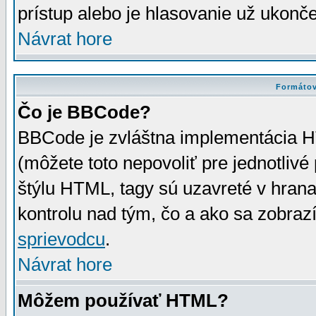
prístup alebo je hlasovanie už ukonč
Návrat hore
Formátov
Čo je BBCode?
BBCode je zvláštna implementácia HT
(môžete toto nepovoliť pre jednotli
štýlu HTML, tagy sú uzavreté v hrana
kontrolu nad tým, čo a ako sa zobrazí
sprievodcu
.
Návrat hore
Môžem používať HTML?