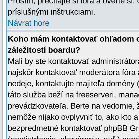
Prosím, prečítajte si fóra a overte si,
príslušnými inštrukciami.
Návrat hore
Koho mám kontaktovať ohľadom ot
záležitostí boardu?
Mali by ste kontaktovať administrátor
najskôr kontaktovať moderátora fóra a
nedeje, kontaktujte majiteľa domény 
táto služba beží na freeserveri, man
prevádzkovateľa. Berte na vedomie
nemôže nijako ovplyvniť to, ako kto 
bezpredmetné kontaktovať phpBB Grou