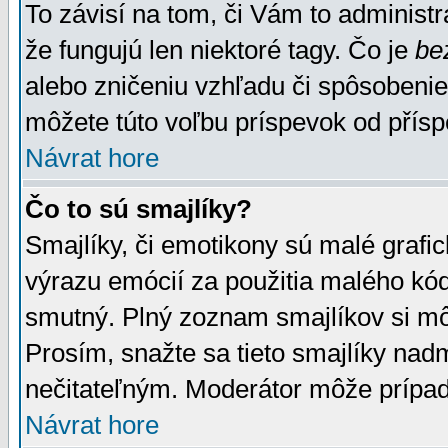
To závisí na tom, či Vám to administrá
že fungujú len niektoré tagy. Čo je
be
alebo zničeniu vzhľadu či spôsobeni
môžete túto voľbu príspevok od přís
Návrat hore
Čo to sú smajlíky?
Smajlíky, či emotikony sú malé grafic
výrazu emócií za použitia malého kód
smutný. Plný zoznam smajlíkov si mô
Prosím, snažte sa tieto smajlíky nad
nečitateľným. Moderátor môže prípa
Návrat hore