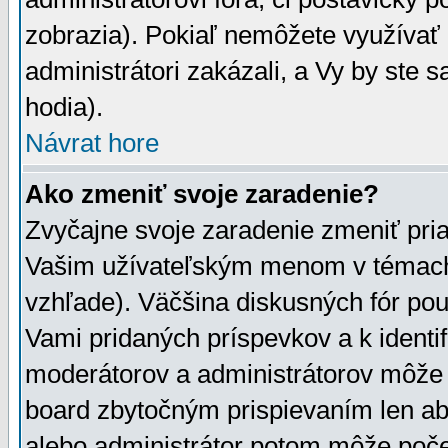
zobrazia). Pokiaľ nemôžete využívať 
administrátori zakázali, a Vy by ste 
hodia).
Návrat hore
Ako zmeniť svoje zaradenie?
Zvyčajne svoje zaradenie zmeniť pr
Vašim užívateľským menom v témach 
vzhľade). Väčšina diskusných fór pou
Vami pridaných príspevkov a k identif
moderátorov a administrátorov môže 
board zbytočným prispievaním len aby
alebo administrátor potom môže počet