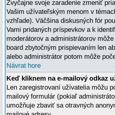
Zvyčajne svoje zaradenie zmeniť pr
Vašim užívateľským menom v témach 
vzhľade). Väčšina diskusných fór pou
Vami pridaných príspevkov a k identif
moderátorov a administrátorov môže 
board zbytočným prispievaním len aby
alebo administrátor potom môže počet
Návrat hore
Keď kliknem na e-mailový odkaz už
Len zaregistrovaní užívatelia môžu p
mailový formulár (pokiaľ administráto
umožňuje zbaviť sa otravných anonym
mailové adresy.