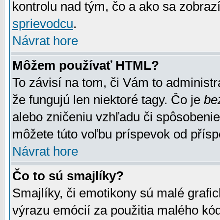
kontrolu nad tým, čo a ako sa zobrazí
sprievodcu
.
Návrat hore
Môžem používať HTML?
To závisí na tom, či Vám to administrá
že fungujú len niektoré tagy. Čo je
be
alebo zničeniu vzhľadu či spôsobeni
môžete túto voľbu príspevok od přís
Návrat hore
Čo to sú smajlíky?
Smajlíky, či emotikony sú malé grafic
výrazu emócií za použitia malého kód