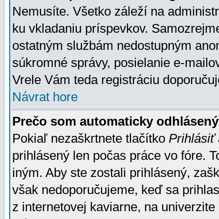
Nemusíte. Všetko záleží na administrá
ku vkladaniu príspevkov. Samozrejme
ostatným službám nedostupným anon
súkromné správy, posielanie e-mailov
Vrele Vám teda registráciu doporučuj
Návrat hore
Prečo som automaticky odhlásen
Pokiaľ nezaškrtnete tlačítko
Prihlásiť
prihlásený len počas práce vo fóre. 
iným. Aby ste zostali prihlásený, zaškr
však nedoporučujeme, keď sa prihlasuj
z internetovej kaviarne, na univerzite 