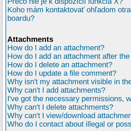
Prečo nie je k dispozícií funkcia X?
Koho mám kontaktovať ohľadom otrav
boardu?
Attachments
How do I add an attachment?
How do I add an attachment after the i
How do I delete an attachment?
How do I update a file comment?
Why isn't my attachment visible in th
Why can't I add attachments?
I've got the necessary permissions, 
Why can't I delete attachments?
Why can't I view/download attachme
Who do I contact about illegal or poss