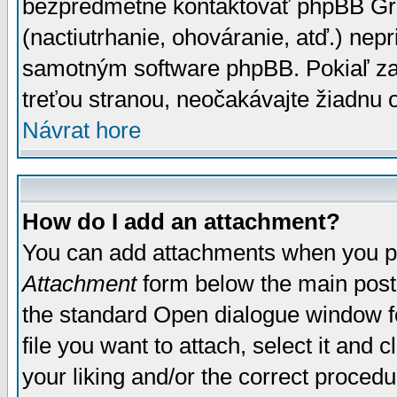
bezpredmetné kontaktovať phpBB Grou
(nactiutrhanie, ohováranie, atď.) ne
samotným software phpBB. Pokiaľ zaš
treťou stranou, neočakávajte žiadnu
Návrat hore
How do I add an attachment?
You can add attachments when you p
Attachment
form below the main post
the standard Open dialogue window fo
file you want to attach, select it and
your liking and/or the correct proced