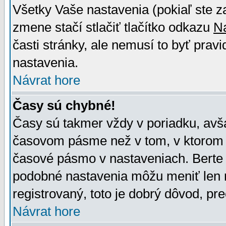
Všetky Vaše nastavenia (pokiaľ ste z
zmene stačí stlačiť tlačítko odkazu
N
časti stránky, ale nemusí to byť prav
nastavenia.
Návrat hore
Časy sú chybné!
Časy sú takmer vždy v poriadku, avša
časovom pásme než v tom, v ktorom s
časové pásmo v nastaveniach. Bert
podobné nastavenia môžu meniť len re
registrovaný, toto je dobrý dôvod, pre
Návrat hore