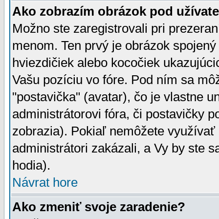
Ako zobrazím obrázok pod užíva
Možno ste zaregistrovali pri prezera
menom. Ten prvý je obrázok spojený 
hviezdičiek alebo kocočiek ukazujúcic
Vašu pozíciu vo fóre. Pod ním sa m
"postavička" (avatar), čo je vlastne 
administrátorovi fóra, či postavičky p
zobrazia). Pokiaľ nemôžete využívať 
administrátori zakázali, a Vy by ste 
hodia).
Návrat hore
Ako zmeniť svoje zaradenie?