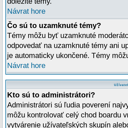
dôležité témy.
Návrat hore
Čo sú to uzamknuté témy?
Témy môžu byť uzamknuté moderáto
odpovedať na uzamknuté témy ani up
je automaticky ukončené. Témy môžu
Návrat hore
Užívate
Kto sú to administrátori?
Administrátori sú ľudia poverení najv
môžu kontrolovať celý chod boardu v
vytvárenie užívateľských skupín aleb