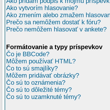
Ako pridám podpis k môjmu príspev
Ako vytvorím hlasovanie?
Ako zmením alebo zmažem hlasovan
Prečo sa nemôžem dostať k fóru?
Prečo nemôžem hlasovať v ankete?
Formátovanie a typy príspevkov
Čo je BBCode?
Môžem používať HTML?
Čo to sú smajlíky?
Môžem pridávať obrázky?
Čo sú to oznámenia?
Čo sú to dôležité témy?
Čo sú to uzamknuté témy?