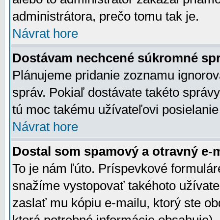
administrátora, prečo tomu tak je.
Návrat hore
Dostávam nechcené súkromné spr
Plánujeme pridanie zoznamu ignorov
správ. Pokiaľ dostávate takéto správy
tú moc takému užívateľovi posielanie
Návrat hore
Dostal som spamový a otravný e-ma
To je nám ľúto. Príspevkové formulá
snažíme vystopovať takéhoto užívateľ
zaslať mu kópiu e-mailu, ktorý ste obdr