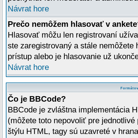
Návrat hore
Prečo nemôžem hlasovať v ankete
Hlasovať môžu len registrovaní užívat
ste zaregistrovaný a stále nemôžet
prístup alebo je hlasovanie už ukonč
Návrat hore
Formátov
Čo je BBCode?
BBCode je zvláštna implementácia HT
(môžete toto nepovoliť pre jednotli
štýlu HTML, tagy sú uzavreté v hrana