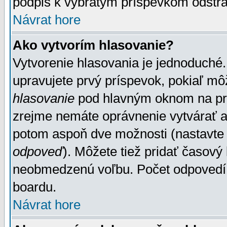
podpis k vybratým príspevkom odstrá
Návrat hore
Ako vytvorím hlasovanie?
Vytvorenie hlasovania je jednoduché.
upravujete prvý príspevok, pokiaľ môž
hlasovanie
pod hlavným oknom na prid
zrejme nemáte oprávnenie vytvárať an
potom aspoň dve možnosti (nastavte 
odpoveď
). Môžete tiež pridať časový
neobmedzenú voľbu. Počet odpovedí, 
boardu.
Návrat hore