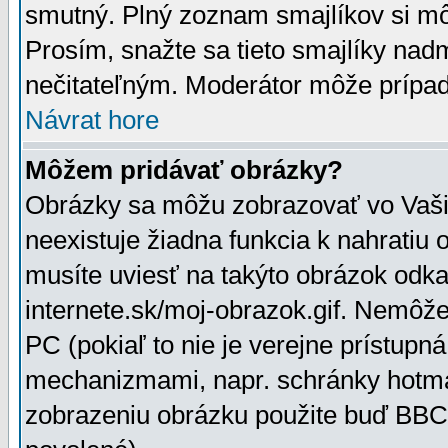
smutný. Plný zoznam smajlíkov si mô
Prosím, snažte sa tieto smajlíky nad
nečitateľným. Moderátor môže prípa
Návrat hore
Môžem pridávať obrázky?
Obrázky sa môžu zobrazovať vo Vaši
neexistuje žiadna funkcia k nahratiu
musíte uviesť na takýto obrázok odka
internete.sk/moj-obrazok.gif. Nemôž
PC (pokiaľ to nie je verejne prístupn
mechanizmami, napr. schránky hotmai
zobrazeniu obrázku použite buď BBCo