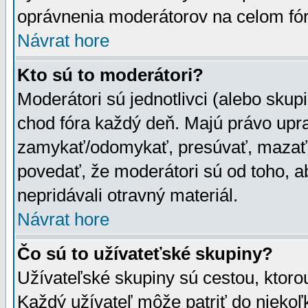
oprávnenia moderátorov na celom fór
Návrat hore
Kto sú to moderátori?
Moderátori sú jednotlivci (alebo skupi
chod fóra každý deň. Majú právo upr
zamykať/odomykať, presúvať, mazať a
povedať, že moderátori sú od toho, a
nepridávali otravný materiál.
Návrat hore
Čo sú to užívateťské skupiny?
Užívateľské skupiny sú cestou, ktoro
Každý užívateľ môže patriť do nieko