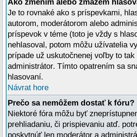
Ako zmením alebo zmažem hlasov
Je to rovnaké ako s príspevkami, h
autorom, moderátorom alebo administ
príspevok v téme (toto je vždy s hlas
nehlasoval, potom môžu užívatelia v
prípade už uskutočnenej voľby to tak
administrátor. Tímto opatrením sa sn
hlasovaní.
Návrat hore
Prečo sa nemôžem dostať k fóru?
Niektoré fóra môžu byť zneprístupnen
prehliadaniu, či prispievaniu atď. pot
poskytnúť len moderátor a administrát