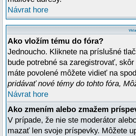
Návrat hore
Vkl
Ako vložím tému do fóra?
Jednoucho. Kliknete na príslušné tla
bude potrebné sa zaregistrovať, skôr 
máte povolené môžete vidieť na spodn
pridávať nové témy do tohto fóra, Môž
Návrat hore
Ako zmením alebo zmažem príspe
V prípade, že nie ste moderátor aleb
mazať len svoje príspevky. Môžete u