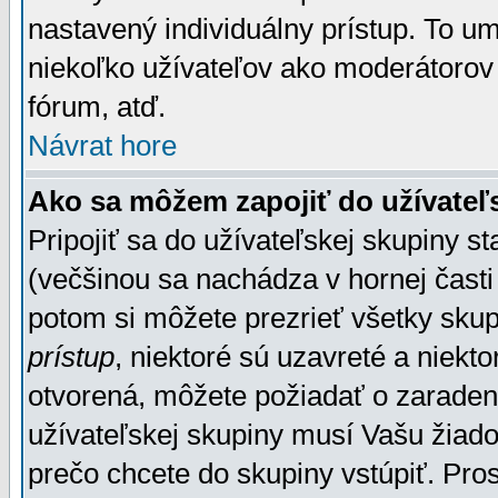
nastavený individuálny prístup. To u
niekoľko užívateľov ako moderátorov 
fórum, atď.
Návrat hore
Ako sa môžem zapojiť do užívateľ
Pripojiť sa do užívateľskej skupiny s
(večšinou sa nachádza v hornej časti 
potom si môžete prezrieť všetky sku
prístup
, niektoré sú uzavreté a niekt
otvorená, môžete požiadať o zaradeni
užívateľskej skupiny musí Vašu žiado
prečo chcete do skupiny vstúpiť. Pro