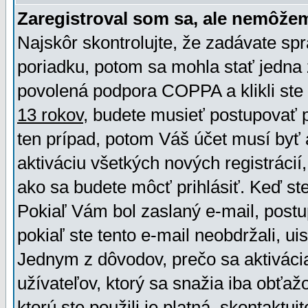
Zaregistroval som sa, ale nemôžem
Najskôr skontrolujte, že zadávate sp
poriadku, potom sa mohla stať jedna 
povolená podpora COPPA a klikli ste 
13 rokov
, budete musieť postupovať po
ten prípad, potom Váš účet musí byť 
aktiváciu všetkých nových registráci
ako sa budete môcť prihlásiť. Keď ste 
Pokiaľ Vám bol zaslaný e-mail, postu
pokiaľ ste tento e-mail neobdržali, ui
Jednym z dôvodov, prečo sa aktiváci
užívateľov, ktorý sa snažia iba obťažo
ktorú ste použili je platná, skontaktuj