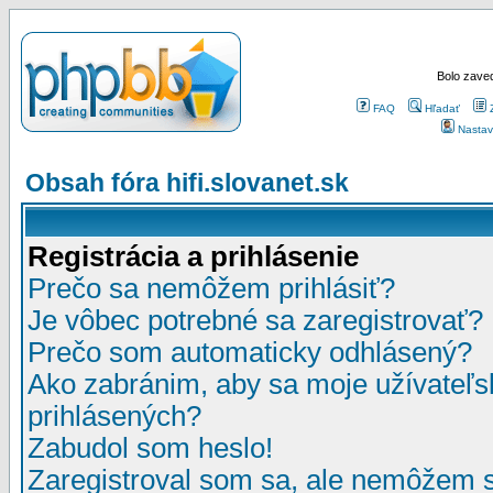
Bolo zaved
FAQ
Hľadať
Nastav
Obsah fóra hifi.slovanet.sk
Registrácia a prihlásenie
Prečo sa nemôžem prihlásiť?
Je vôbec potrebné sa zaregistrovať?
Prečo som automaticky odhlásený?
Ako zabránim, aby sa moje užívateľ
prihlásených?
Zabudol som heslo!
Zaregistroval som sa, ale nemôžem sa