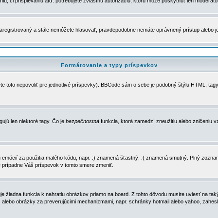
u, či prispievaniu atď. potrebujete zvláštnu autorizáciu, ktorú môže poskytnúť len moderátor 
e zaregistrovaný a stále nemôžete hlasovať, pravdepodobne nemáte oprávnený prístup alebo 
Formátovanie a typy príspevkov
e toto nepovoliť pre jednotlivé príspevky). BBCode sám o sebe je podobný štýlu HTML, tagy
gujú len niektoré tagy. Čo je
bezpečnostná
funkcia, ktorá zamedzí zneužitiu alebo zničeniu 
zu emócií za použitia malého kódu, napr. :) znamená šťastný, :( znamená smutný. Plný zozna
e prípadne Váš príspevok v tomto smere zmeniť.
 žiadna funkcia k nahratiu obrázkov priamo na board. Z tohto dôvodu musíte uviesť na taký
ca) alebo obrázky za preverujúcimi mechanizmami, napr. schránky hotmail alebo yahoo, zahe