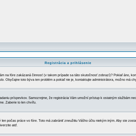
Registrácia a prihlásenie
ám na fóre zakázaná činnosť (v takom prípade sa táto skutočnosť zobrazí)? Pokiaľ áno, kontak
eslo. Obyčajne toto býva ten problém a pokiaľ nie je, kontaktujte administrátora, možno má ch
u vkladaniu príspevkov. Samozrejme, že registrácia Vám umožní prístup k ostatným službám
e. Zaberie to len chvíľu.
ý len počas práce vo fóre. Toto má zabrániť zneužitiu Vášho účtu niekým iným. Aby ste zostal
iverzite atď.