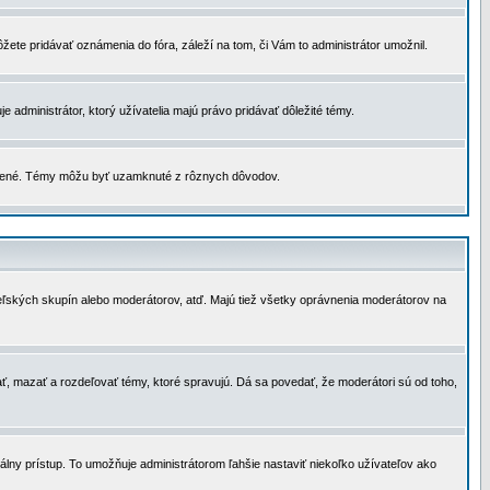
žete pridávať oznámenia do fóra, záleží na tom, či Vám to administrátor umožnil.
 administrátor, ktorý užívatelia majú právo pridávať dôležité témy.
čené. Témy môžu byť uzamknuté z rôznych dôvodov.
teľských skupín alebo moderátorov, atď. Majú tiež všetky oprávnenia moderátorov na
ť, mazať a rozdeľovať témy, ktoré spravujú. Dá sa povedať, že moderátori sú od toho,
lny prístup. To umožňuje administrátorom ľahšie nastaviť niekoľko užívateľov ako