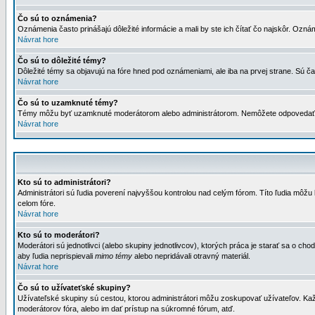
Čo sú to oznámenia?
Oznámenia často prinášajú dôležité informácie a mali by ste ich čítať čo najskôr. Ozná
Návrat hore
Čo sú to dôležité témy?
Dôležité témy sa objavujú na fóre hned pod oznámeniami, ale iba na prvej strane. Sú čas
Návrat hore
Čo sú to uzamknuté témy?
Témy môžu byť uzamknuté moderátorom alebo administrátorom. Nemôžete odpovedať n
Návrat hore
Kto sú to administrátori?
Administrátori sú ľudia poverení najvyššou kontrolou nad celým fórom. Títo ľudia môž
celom fóre.
Návrat hore
Kto sú to moderátori?
Moderátori sú jednotlivci (alebo skupiny jednotlivcov), ktorých práca je starať sa o
aby ľudia neprispievali
mimo témy
alebo nepridávali otravný materiál.
Návrat hore
Čo sú to užívateťské skupiny?
Užívateľské skupiny sú cestou, ktorou administrátori môžu zoskupovať užívateľov. Kaž
moderátorov fóra, alebo im dať prístup na súkromné fórum, atď.