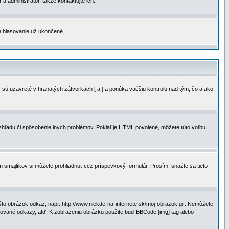
a administrátor, takže kontaktujte ich.
je hlasovanie už ukončené.
 sú uzavreté v hranatých zátvorkách [ a ] a ponúka väčšiu kontrolu nad tým, čo a ako
vzhľadu či spôsobenie iných problémov. Pokiaľ je HTML povolené, môžete túto voľbu
m smajlíkov si môžete prohliadnuť cez príspevkový formulár. Prosím, snažte sa tieto
to obrázok odkaz, napr. http://www.niekde-na-internete.sk/moj-obrazok.gif. Nemôžete
slované odkazy, atď. K zobrazeniu obrázku použite buď BBCode [img] tag alebo