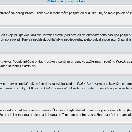
Vkladanie príspevkov
trebné sa zaregistrovať, skôr ako budete môcť prispieť do diskusie. To, čo máte povolené m
 len svoje príspevky. Môžete upraviť správu (niekedy len do obmedzeného času po prispení) 
k upravovali. Toto sa neobjaví, pokiaľ nikto neodpovedal, alebo pokiaľ moderátor či adminis
tavenia
. Podpis môžete pridať k práve písanému príspevku zaškrtnutím položky
Pripojiť po
ánením tohto zaškrtnutia.
 príspevok, pokiaľ môžete) mali by ste vidieť tlačítko
Pridať hlasovanie
pod hlavným oknom n
ním názov otázky a kliknite na
Pridať odpoveď
). Môžete tiež pridať časový limit pre anket
erátorom alebo administrátorom. Úpravu zahájite kliknutím na prvý príspevok v téme (toto 
e urobiť len moderátor alebo administrátor. Tímto opatrením sa snažíme zabrániť v manipulá