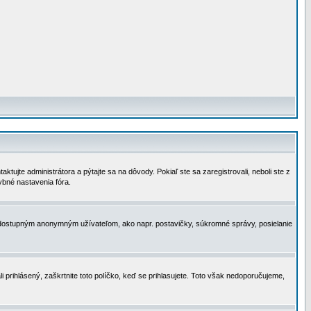
tujte administrátora a pýtajte sa na dôvody. Pokiaľ ste sa zaregistrovali, neboli ste z
ybné nastavenia fóra.
 nedostupným anonymným užívateľom, ako napr. postavičky, súkromné správy, posielanie
i prihlásený, zaškrtnite toto políčko, keď se prihlasujete. Toto však nedoporučujeme,