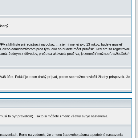
lásený.
a klikli ste pri registrácii na odkaz
... a je mi menej ako 13 rokov
, budete musieť
, alebo administrátorom pred tým, ako sa budete môcť prihlásiť. Keď ste sa registrovali,
e platná. Jednym z dôvodov, prečo sa aktivácia používa, je zmenšiť možnosť
nežiadúcich
Váš účet. Pokiaľ je to ten druhý prípad, potom ste možno nevložili žiadny príspevok. Je
emusí to byť pravidlom). Takto si môžete zmeniť všetky svoje nastavenia.
 nastaveniach. Berte na vedomie, že zmenu časového pásma a podobné nastavenia