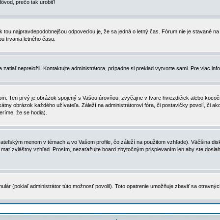
dôvod, prečo tak urobiť!
, tak tou najpravdepodobnejšou odpoveďou je, že sa jedná o letný čas. Fórum nie je stavané
u trvania letného času.
zatiaľ nepreložil. Kontaktujte administrátora, prípadne si preklad vytvorte sami. Pre viac in
. Ten prvý je obrázok spojený s Vašou úrovňou, zvyčajne v tvare hviezdičiek alebo kocočiek
tny obrázok každého užívateľa. Záleží na administrátorovi fóra, či postavičky povolí, či ak
eríme, že se hodia).
ateľským menom v témach a vo Vašom profile, čo záleží na použitom vzhľade). Väčšina disk
ôže mať zvláštny vzhľad. Prosím, nezaťažujte board zbytočným prispievaním len aby ste dosi
ulár (pokiaľ administrátor túto možnosť povolil). Toto opatrenie umožňuje zbaviť sa otravný