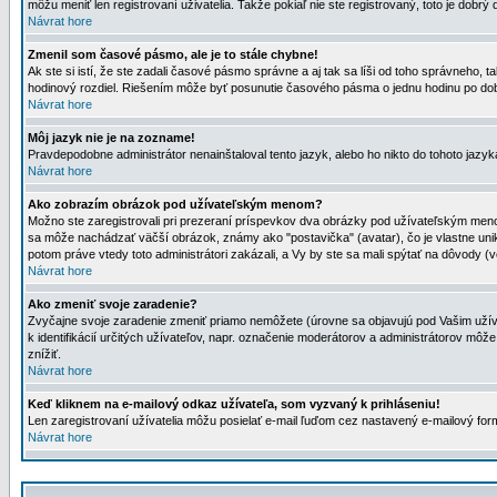
môžu meniť len registrovaní uživatelia. Takže pokiaľ nie ste registrovaný, toto je dobrý 
Návrat hore
Zmenil som časové pásmo, ale je to stále chybne!
Ak ste si istí, že ste zadali časové pásmo správne a aj tak sa líši od toho správneho
hodinový rozdiel. Riešením môže byť posunutie časového pásma o jednu hodinu po dob
Návrat hore
Môj jazyk nie je na zozname!
Pravdepodobne administrátor nenainštaloval tento jazyk, alebo ho nikto do tohoto jazyka 
Návrat hore
Ako zobrazím obrázok pod užívateľským menom?
Možno ste zaregistrovali pri prezeraní príspevkov dva obrázky pod užívateľským menom
sa môže nachádzať väčší obrázok, známy ako "postavička" (avatar), čo je vlastne uniká
potom práve vtedy toto administrátori zakázali, a Vy by ste sa mali spýtať na dôvody (v
Návrat hore
Ako zmeniť svoje zaradenie?
Zvyčajne svoje zaradenie zmeniť priamo nemôžete (úrovne sa objavujú pod Vašim užív
k identifikácií určitých užívateľov, napr. označenie moderátorov a administrátorov m
znížiť.
Návrat hore
Keď kliknem na e-mailový odkaz užívateľa, som vyzvaný k prihláseniu!
Len zaregistrovaní užívatelia môžu posielať e-mail ľuďom cez nastavený e-mailový form
Návrat hore