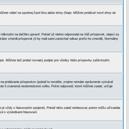
ôžete vidieť na spodnej časti fóra alebo témy (Napr.
Môžete pridávať nové témy do
kliknutím na tlačítko
upraviť
. Pokiaľ už niekto odpovedal na Váš príspevok, objaví sa
trátor zmenili príspevok (tí by mali sami zanechať odkaz prečo ho zmenili). Normálny
dpis
. Môžete tiež pridať rovnaký podpis pre všetky Vaše príspevky zaškrtnutím
a pridávanie príspevkov (pokiaľ to nevidíte, zrejme nemáte oprávnenie vytvárať
u, kde 0 znamená neobmedzenú voľbu. Počet odpovedí, ktoré môžete zadať, určuje
je vždy s hlasovaním spojené). Pokiaľ nikto zatiaľ nehlasoval, potom môžu užívatelia
cii s výsledkami hlasovaní.