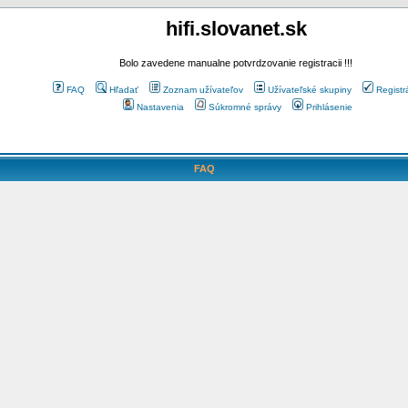
hifi.slovanet.sk
Bolo zavedene manualne potvrdzovanie registracii !!!
FAQ
Hľadať
Zoznam užívateľov
Užívateľské skupiny
Registr
Nastavenia
Súkromné správy
Prihlásenie
FAQ