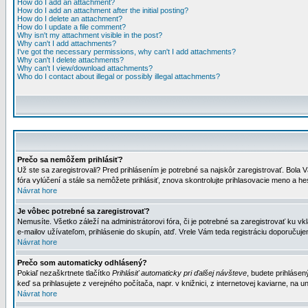
How do I add an attachment?
How do I add an attachment after the initial posting?
How do I delete an attachment?
How do I update a file comment?
Why isn't my attachment visible in the post?
Why can't I add attachments?
I've got the necessary permissions, why can't I add attachments?
Why can't I delete attachments?
Why can't I view/download attachments?
Who do I contact about illegal or possibly illegal attachments?
Prečo sa nemôžem prihlásiť?
Už ste sa zaregistrovali? Pred prihlásením je potrebné sa najskôr zaregistrovať. Bola V
fóra vylúčení a stále sa nemôžete prihlásiť, znova skontrolujte prihlasovacie meno a h
Návrat hore
Je vôbec potrebné sa zaregistrovať?
Nemusíte. Všetko záleží na administrátorovi fóra, či je potrebné sa zaregistrovať k
e-mailov užívateľom, prihlásenie do skupín, atď. Vrele Vám teda registráciu doporučujem
Návrat hore
Prečo som automaticky odhlásený?
Pokiaľ nezaškrtnete tlačítko
Prihlásiť automaticky pri ďalšej návšteve
, budete prihlásen
keď sa prihlasujete z verejného počítača, napr. v knižnici, z internetovej kaviarne, na un
Návrat hore