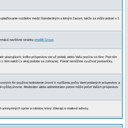
 na uplatňovanie rozdielov medzi štandardným a letným časom, takže sa môže jednať o 1
formácií navštívte stránky
phpBB Group
.
 ukazujúcich, koľko príspevkov ste už pridali, alebo Vašu pozíciu vo fóre. Pod ním
o s nimi naloží (v akej podobe sa zobrazia). Pokiaľ nemôžete využívať postavičky,
usných fór používa hodnotenie úrovní k rozlíšeniu počtu Vami pridaných príspevkov a
ahli vyššej úrovne. Moderátor alebo administrátor potom môže počet Vašich príspevkov
ch anonymných správ a robotov, ktorý zbierajú e-mailové adresy.