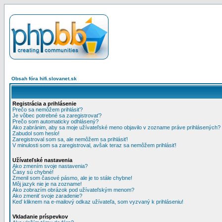
Obsah fóra hifi.slovanet.sk
Registrácia a prihlásenie
Prečo sa nemôžem prihlásiť?
Je vôbec potrebné sa zaregistrovať?
Prečo som automaticky odhlásený?
Ako zabránim, aby sa moje užívateľské meno objavilo v zozname práve prihlásených?
Zabudol som heslo!
Zaregistroval som sa, ale nemôžem sa prihlásiť!
V minulosti som sa zaregistroval, avšak teraz sa nemôžem prihlásiť!
Užívateľské nastavenia
Ako zmením svoje nastavenia?
Časy sú chybné!
Zmenil som časové pásmo, ale je to stále chybne!
Môj jazyk nie je na zozname!
Ako zobrazím obrázok pod užívateľským menom?
Ako zmeniť svoje zaradenie?
Keď kliknem na e-mailový odkaz užívateľa, som vyzvaný k prihláseniu!
Vkladanie príspevkov