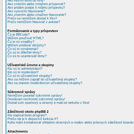
Ako vložím tému do fóra?
Ako zmením alebo zmažem príspevok?
Ako pridám podpis k môjmu príspevku?
Ako vytvorím hlasovanie?
Ako zmením alebo zmažem hlasovanie?
Prečo sa nemôžem dostať k fóru?
Prečo nemôžem hlasovať v ankete?
Formátovanie a typy príspevkov
Čo je BBCode?
Môžem používať HTML?
Čo to sú smajlíky?
Môžem pridávať obrázky?
Čo sú to oznámenia?
Čo sú to dôležité témy?
Čo sú to uzamknuté témy?
Užívateľské úrovne a skupiny
Kto sú to administrátori?
Kto sú to moderátori?
Čo sú to užívateťské skupiny?
Ako sa môžem zapojiť do užívateľskej skupiny?
Ako sa stanem moderátorom užívateľskej skupiny?
Súkromné správy
Nemôžem posielať súkromné správy!
Dostávam nechcené súkromné správy!
Dostal som spamový a otravný e-mail od niekoho z fóra!
Záležitosti okolo phpBB 2
Kto napísal tento program?
Prečo nie je k dispozícií funkcia X?
Koho mám kontaktovať ohľadom otravných e-mailov alebo právnych záležitostí boardu
Attachments