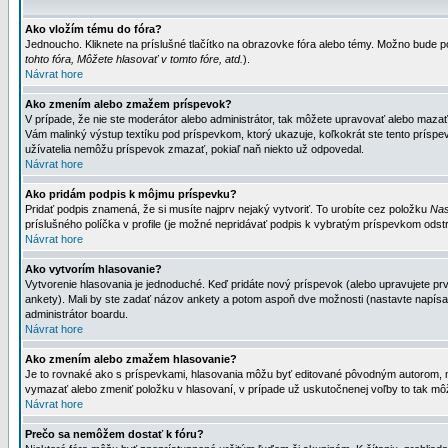
Ako vložím tému do fóra?
Jednoucho. Kliknete na príslušné tlačítko na obrazovke fóra alebo témy. Možno bude po
tohto fóra, Môžete hlasovať v tomto fóre, atd.
).
Návrat hore
Ako zmením alebo zmažem príspevok?
V prípade, že nie ste moderátor alebo administrátor, tak môžete upravovať alebo mazať
Vám malinký výstup textíku pod príspevkom, ktorý ukazuje, koľkokrát ste tento príspevo
užívatelia nemôžu príspevok zmazať, pokiaľ naň niekto už odpovedal.
Návrat hore
Ako pridám podpis k môjmu príspevku?
Pridať podpis znamená, že si musíte najprv nejaký vytvoriť. To urobíte cez položku
Nas
príslušného políčka v profile (je možné nepridávať podpis k vybratým príspevkom odstr
Návrat hore
Ako vytvorím hlasovanie?
Vytvorenie hlasovania je jednoduché. Keď pridáte nový príspevok (alebo upravujete prvý
ankety). Mali by ste zadať názov ankety a potom aspoň dve možnosti (nastavte napísa
administrátor boardu.
Návrat hore
Ako zmením alebo zmažem hlasovanie?
Je to rovnaké ako s príspevkami, hlasovania môžu byť editované pôvodným autorom, mod
vymazať alebo zmeniť položku v hlasovaní, v prípade už uskutočnenej voľby to tak môž
Návrat hore
Prečo sa nemôžem dostať k fóru?