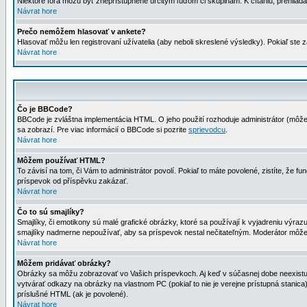
Niektoré fóra môžu byť zneprístupnené určitým ľuďom či skupinám. K čítaniu, prehliadani
Návrat hore
Prečo nemôžem hlasovať v ankete?
Hlasovať môžu len registrovaní užívatelia (aby neboli skreslené výsledky). Pokiaľ st
Návrat hore
Čo je BBCode?
BBCode je zvláštna implementácia HTML. O jeho použití rozhoduje administrátor (môžet
sa zobrazí. Pre viac informácií o BBCode si pozrite
sprievodcu
.
Návrat hore
Môžem používať HTML?
To závisí na tom, či Vám to administrátor povolí. Pokiaľ to máte povolené, zistíte, že fun
príspevok od příspěvku zakázať.
Návrat hore
Čo to sú smajlíky?
Smajlíky, či emotikony sú malé grafické obrázky, ktoré sa používají k vyjadreniu výra
smajlíky nadmerne nepoužívať, aby sa príspevok nestal nečitateľným. Moderátor môž
Návrat hore
Môžem pridávať obrázky?
Obrázky sa môžu zobrazovať vo Vašich príspevkoch. Aj keď v súčasnej dobe neexistuje
vytvárať odkazy na obrázky na vlastnom PC (pokiaľ to nie je verejne prístupná stani
príslušné HTML (ak je povolené).
Návrat hore