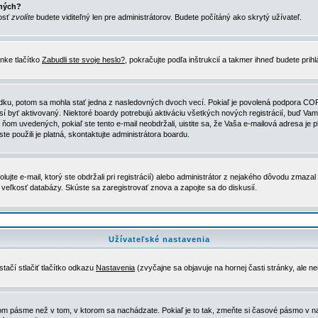
ených?
nosť
zvolíte
budete viditeľný len pre administrátorov. Budete počítáný ako skrytý užívateľ.
nke tlačítko
Zabudli ste svoje heslo?
, pokračujte podľa inštrukcií a takmer ihneď budete prih
dku, potom sa mohla stať jedna z nasledovných dvoch vecí. Pokiaľ je povolená podpora COPPA 
sí byť aktivovaný. Niektoré boardy potrebujú aktiváciu všetkých nových registrácií, buď Vami
 v ňom uvedených, pokiaľ ste tento e-mail neobdržali, uistite sa, že Vaša e-mailová adresa j
ste použili je platná, skontaktujte administrátora boardu.
te e-mail, ktorý ste obdržali pri registrácií) alebo administrátor z nejakého dôvodu zmazal 
la veľkosť databázy. Skúste sa zaregistrovať znova a zapojte sa do diskusií.
Užívateľské nastavenia
tačí stlačiť tlačítko odkazu
Nastavenia
(zvyčajne sa objavuje na hornej časti stránky, ale n
vom pásme než v tom, v ktorom sa nachádzate. Pokiaľ je to tak, zmeňte si časové pásmo v