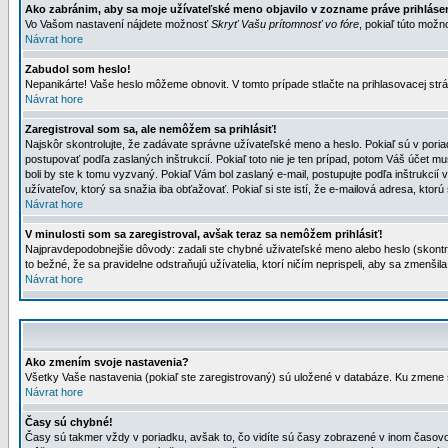
Ako zabránim, aby sa moje užívateľské meno objavilo v zozname práve prihlás
Vo Vašom nastavení nájdete možnosť
Skryť Vašu prítomnosť vo fóre
, pokiaľ túto mož
Návrat hore
Zabudol som heslo!
Nepanikárte! Vaše heslo môžeme obnovit. V tomto prípade stlačte na prihlasovacej strá
Návrat hore
Zaregistroval som sa, ale nemôžem sa prihlásiť!
Najskôr skontrolujte, že zadávate správne užívateľské meno a heslo. Pokiaľ sú v poria
postupovať podľa zaslaných inštrukcií. Pokiaľ toto nie je ten prípad, potom Váš účet mu
boli by ste k tomu vyzvaný. Pokiaľ Vám bol zaslaný e-mail, postupujte podľa inštrukcií
užívateľov, ktorý sa snažia iba obťažovať. Pokiaľ si ste istí, že e-mailová adresa, ktorú 
Návrat hore
V minulosti som sa zaregistroval, avšak teraz sa nemôžem prihlásiť!
Najpravdepodobnejšie dôvody: zadali ste chybné uživateľské meno alebo heslo (skontroluj
to bežné, že sa pravidelne odstraňujú užívatelia, ktorí ničím neprispeli, aby sa zmenši
Návrat hore
Ako zmením svoje nastavenia?
Všetky Vaše nastavenia (pokiaľ ste zaregistrovaný) sú uložené v databáze. Ku zmene s
Návrat hore
Časy sú chybné!
Časy sú takmer vždy v poriadku, avšak to, čo vidíte sú časy zobrazené v inom časo