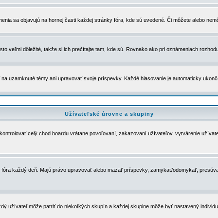
menia sa objavujú na hornej časti každej stránky fóra, kde sú uvedené. Či môžete alebo nemô
to veľmi dôležité, takže si ich prečítajte tam, kde sú. Rovnako ako pri oznámeniach rozhoduje
a uzamknuté témy ani upravovať svoje príspevky. Každé hlasovanie je automaticky ukon
Užívateľské úrovne a skupiny
u kontrolovať celý chod boardu vrátane povoľovaní, zakazovaní užívateľov, vytvárenie užíva
 chod fóra každý deň. Majú právo upravovať alebo mazať príspevky, zamykať/odomykať, presúva
dý užívateľ môže patriť do niekoľkých skupín a každej skupine môže byť nastavený individuá