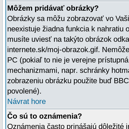
Môžem pridávať obrázky?
Obrázky sa môžu zobrazovať vo Vaši
neexistuje žiadna funkcia k nahratiu
musíte uviesť na takýto obrázok odka
internete.sk/moj-obrazok.gif. Nemôž
PC (pokiaľ to nie je verejne prístupn
mechanizmami, napr. schránky hotmai
zobrazeniu obrázku použite buď BBCo
povolené).
Návrat hore
Čo sú to oznámenia?
Oznámenia často prinášajú dôležité in