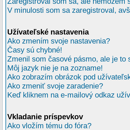
Zaregistroval som sa, ale nemôžem sa
V minulosti som sa zaregistroval, av
Užívateľské nastavenia
Ako zmením svoje nastavenia?
Časy sú chybné!
Zmenil som časové pásmo, ale je to 
Môj jazyk nie je na zozname!
Ako zobrazím obrázok pod užívate
Ako zmeniť svoje zaradenie?
Keď kliknem na e-mailový odkaz užív
Vkladanie príspevkov
Ako vložím tému do fóra?