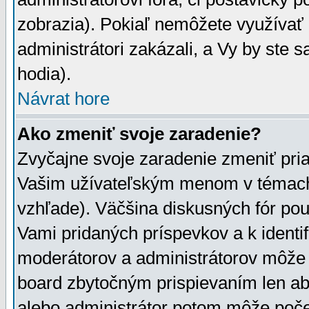
zobrazia). Pokiaľ nemôžete využívať 
administrátori zakázali, a Vy by ste 
hodia).
Návrat hore
Ako zmeniť svoje zaradenie?
Zvyčajne svoje zaradenie zmeniť pr
Vašim užívateľským menom v témach 
vzhľade). Väčšina diskusných fór pou
Vami pridaných príspevkov a k identif
moderátorov a administrátorov môže 
board zbytočným prispievaním len aby
alebo administrátor potom môže počet