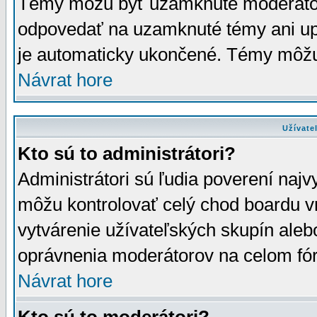
Témy môžu byť uzamknuté moderáto
odpovedať na uzamknuté témy ani up
je automaticky ukončené. Témy môžu
Návrat hore
Užívate
Kto sú to administrátori?
Administrátori sú ľudia poverení najv
môžu kontrolovať celý chod boardu v
vytvárenie užívateľských skupín aleb
oprávnenia moderátorov na celom fór
Návrat hore