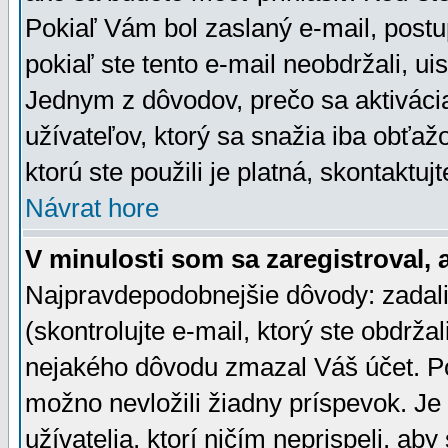
Pokiaľ Vám bol zaslaný e-mail, postu
pokiaľ ste tento e-mail neobdržali, ui
Jednym z dôvodov, prečo sa aktiváci
užívateľov, ktorý sa snažia iba obťažo
ktorú ste použili je platná, skontaktuj
Návrat hore
V minulosti som sa zaregistroval, 
Najpravdepodobnejšie dôvody: zadali
(skontrolujte e-mail, ktorý ste obdržali
nejakého dôvodu zmazal Váš účet. Pok
možno nevložili žiadny príspevok. Je 
užívatelia, ktorí ničím neprispeli, a