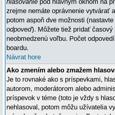
hlasovanie
pod hlavným oknom na prid
zrejme nemáte oprávnenie vytvárať an
potom aspoň dve možnosti (nastavte 
odpoveď
). Môžete tiež pridať časový
neobmedzenú voľbu. Počet odpovedí, 
boardu.
Návrat hore
Ako zmením alebo zmažem hlasov
Je to rovnaké ako s príspevkami, h
autorom, moderátorom alebo administ
príspevok v téme (toto je vždy s hlas
nehlasoval, potom môžu užívatelia v