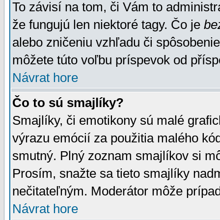
To závisí na tom, či Vám to administrá
že fungujú len niektoré tagy. Čo je
be
alebo zničeniu vzhľadu či spôsobeni
môžete túto voľbu príspevok od přís
Návrat hore
Čo to sú smajlíky?
Smajlíky, či emotikony sú malé grafic
výrazu emócií za použitia malého kód
smutný. Plný zoznam smajlíkov si mô
Prosím, snažte sa tieto smajlíky nad
nečitateľným. Moderátor môže prípa
Návrat hore