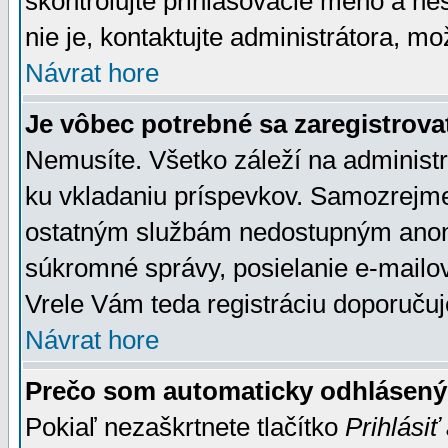
skontrolujte prihlasovacie meno a he
nie je, kontaktujte administrátora, 
Návrat hore
Je vôbec potrebné sa zaregistrova
Nemusíte. Všetko záleží na administrá
ku vkladaniu príspevkov. Samozrejme
ostatným službám nedostupným anon
súkromné správy, posielanie e-mailov
Vrele Vám teda registráciu doporučuj
Návrat hore
Prečo som automaticky odhlásen
Pokiaľ nezaškrtnete tlačítko
Prihlásiť