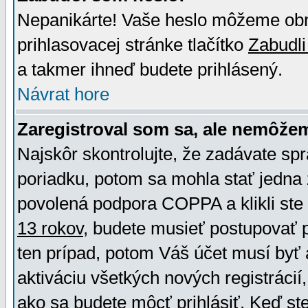
Nepanikárte! Vaše heslo môžeme obno
prihlasovacej stránke tlačítko
Zabudli
a takmer ihneď budete prihlásený.
Návrat hore
Zaregistroval som sa, ale nemôžem
Najskôr skontrolujte, že zadávate sp
poriadku, potom sa mohla stať jedna 
povolená podpora COPPA a klikli ste 
13 rokov
, budete musieť postupovať po
ten prípad, potom Váš účet musí byť 
aktiváciu všetkých nových registráci
ako sa budete môcť prihlásiť. Keď ste 