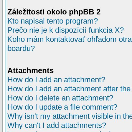
Záležitosti okolo phpBB 2
Kto napísal tento program?
Prečo nie je k dispozícií funkcia X?
Koho mám kontaktovať ohľadom otrav
boardu?
Attachments
How do I add an attachment?
How do I add an attachment after the i
How do I delete an attachment?
How do I update a file comment?
Why isn't my attachment visible in th
Why can't I add attachments?