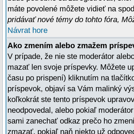
máte povolené môžete vidieť na spodn
pridávať nové témy do tohto fóra, Môž
Návrat hore
Ako zmením alebo zmažem príspe
V prípade, že nie ste moderátor aleb
mazať len svoje príspevky. Môžete u
času po prispení) kliknutím na tlačít
príspevok, objaví sa Vám malinký výs
koľkokrát ste tento príspevok upravova
neodpovedal, alebo pokiaľ moderátor č
sami zanechať odkaz prečo ho zmenil
zmazať, pokiaľ naň niekto už odpoved