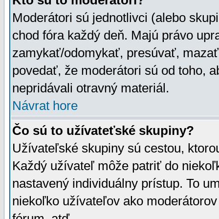
Kto sú to moderátori?
Moderátori sú jednotlivci (alebo skupi
chod fóra každý deň. Majú právo upr
zamykať/odomykať, presúvať, mazať a
povedať, že moderátori sú od toho, a
nepridávali otravný materiál.
Návrat hore
Čo sú to užívateťské skupiny?
Užívateľské skupiny sú cestou, ktoro
Každý užívateľ môže patriť do nieko
nastavený individuálny prístup. To u
niekoľko užívateľov ako moderátorov 
fórum, atď.