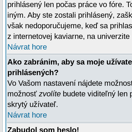
prihlásený len počas práce vo fóre. 
iným. Aby ste zostali prihlásený, zaškr
však nedoporučujeme, keď sa prihlasuj
z internetovej kaviarne, na univerzite 
Návrat hore
Ako zabránim, aby sa moje užívat
prihlásených?
Vo Vašom nastavení nájdete možno
možnosť
zvolíte
budete viditeľný len 
skrytý užívateľ.
Návrat hore
Zabudol som heslo!