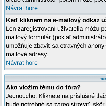
Návrat hore
Keď kliknem na e-mailový odkaz už
Len zaregistrovaní užívatelia môžu p
mailový formulár (pokiaľ administráto
umožňuje zbaviť sa otravných anonym
mailové adresy.
Návrat hore
Vkl
Ako vložím tému do fóra?
Jednoucho. Kliknete na príslušné tla
bude potrebné sa zaregistrovať, skôr 