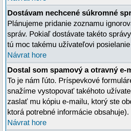
Dostávam nechcené súkromné spr
Plánujeme pridanie zoznamu ignorov
správ. Pokiaľ dostávate takéto správy
tú moc takému užívateľovi posielanie
Návrat hore
Dostal som spamový a otravný e-ma
To je nám ľúto. Príspevkové formulá
snažíme vystopovať takéhoto užívateľ
zaslať mu kópiu e-mailu, ktorý ste obdr
ktorá potrebné informácie obsahuje)
Návrat hore