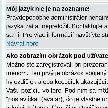
Môj jazyk nie je na zozname!
Pravdepodobne administrátor nenainšt
jazyka zatiaľ nepreložil. Kontaktujte 
sami. Pre viac informácií navštívte s
Návrat hore
Ako zobrazím obrázok pod užíva
Možno ste zaregistrovali pri prezera
menom. Ten prvý je obrázok spojený 
hviezdičiek alebo kocočiek ukazujúcic
Vašu pozíciu vo fóre. Pod ním sa m
"postavička" (avatar), čo je vlastne 
administrátorovi fóra, či postavičky p