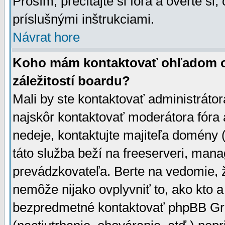
Prosím, prečítajte si fóra a overte si,
príslušnými inštrukciami.
Návrat hore
Koho mám kontaktovať ohľadom ot
záležitostí boardu?
Mali by ste kontaktovať administrátor
najskôr kontaktovať moderátora fóra a
nedeje, kontaktujte majiteľa domény 
táto služba beží na freeserveri, man
prevádzkovateľa. Berte na vedomie
nemôže nijako ovplyvniť to, ako kto 
bezpredmetné kontaktovať phpBB Grou