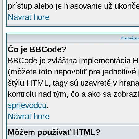
prístup alebo je hlasovanie už ukonč
Návrat hore
Formátov
Čo je BBCode?
BBCode je zvláštna implementácia HT
(môžete toto nepovoliť pre jednotli
štýlu HTML, tagy sú uzavreté v hrana
kontrolu nad tým, čo a ako sa zobrazí
sprievodcu
.
Návrat hore
Môžem používať HTML?