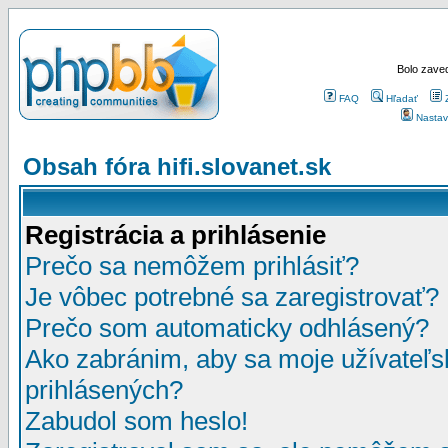
Bolo zaved
FAQ
Hľadať
Nastav
Obsah fóra hifi.slovanet.sk
Registrácia a prihlásenie
Prečo sa nemôžem prihlásiť?
Je vôbec potrebné sa zaregistrovať?
Prečo som automaticky odhlásený?
Ako zabránim, aby sa moje užívateľ
prihlásených?
Zabudol som heslo!