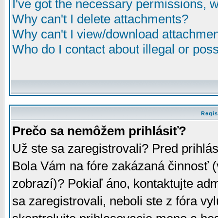
I've got the necessary permissions, 
Why can't I delete attachments?
Why can't I view/download attachme
Who do I contact about illegal or poss
Regis
Prečo sa nemôžem prihlásiť?
Už ste sa zaregistrovali? Pred prihlá
Bola Vám na fóre zakázaná činnosť (
zobrazí)? Pokiaľ áno, kontaktujte adm
sa zaregistrovali, neboli ste z fóra v