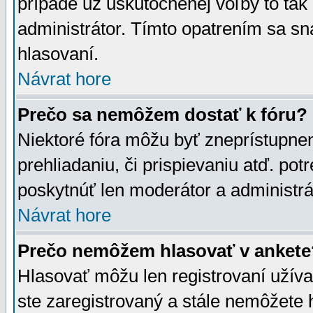
prípade už uskutočnenej voľby to tak
administrátor. Tímto opatrením sa sn
hlasovaní.
Návrat hore
Prečo sa nemôžem dostať k fóru?
Niektoré fóra môžu byť zneprístupnen
prehliadaniu, či prispievaniu atď. pot
poskytnúť len moderátor a administrát
Návrat hore
Prečo nemôžem hlasovať v ankete
Hlasovať môžu len registrovaní užívat
ste zaregistrovaný a stále nemôžet