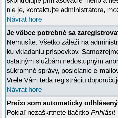
skontrolujte prihlasovacie meno a he
nie je, kontaktujte administrátora, 
Návrat hore
Je vôbec potrebné sa zaregistrova
Nemusíte. Všetko záleží na administrá
ku vkladaniu príspevkov. Samozrejme
ostatným službám nedostupným anon
súkromné správy, posielanie e-mailov
Vrele Vám teda registráciu doporučuj
Návrat hore
Prečo som automaticky odhlásen
Pokiaľ nezaškrtnete tlačítko
Prihlásiť