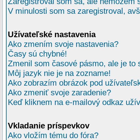
Zaregistroval som sa, ale nemôžem sa
V minulosti som sa zaregistroval, av
Užívateľské nastavenia
Ako zmením svoje nastavenia?
Časy sú chybné!
Zmenil som časové pásmo, ale je to 
Môj jazyk nie je na zozname!
Ako zobrazím obrázok pod užívate
Ako zmeniť svoje zaradenie?
Keď kliknem na e-mailový odkaz užív
Vkladanie príspevkov
Ako vložím tému do fóra?