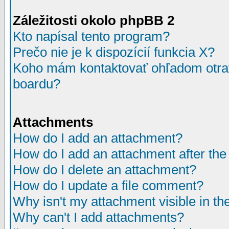
Záležitosti okolo phpBB 2
Kto napísal tento program?
Prečo nie je k dispozícií funkcia X?
Koho mám kontaktovať ohľadom otrav
boardu?
Attachments
How do I add an attachment?
How do I add an attachment after the i
How do I delete an attachment?
How do I update a file comment?
Why isn't my attachment visible in th
Why can't I add attachments?