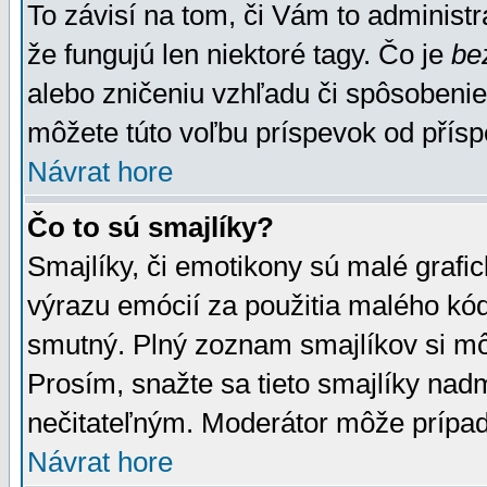
To závisí na tom, či Vám to administrá
že fungujú len niektoré tagy. Čo je
be
alebo zničeniu vzhľadu či spôsobeni
môžete túto voľbu príspevok od přís
Návrat hore
Čo to sú smajlíky?
Smajlíky, či emotikony sú malé grafic
výrazu emócií za použitia malého kód
smutný. Plný zoznam smajlíkov si mô
Prosím, snažte sa tieto smajlíky nad
nečitateľným. Moderátor môže prípa
Návrat hore