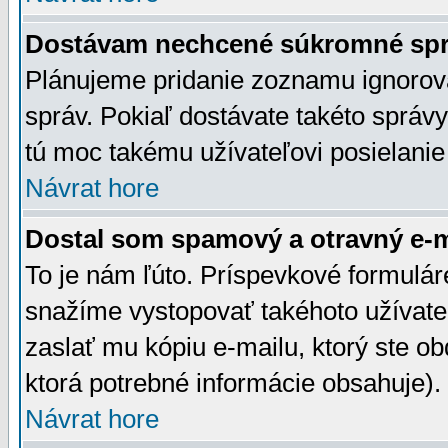
Dostávam nechcené súkromné spr
Plánujeme pridanie zoznamu ignorov
správ. Pokiaľ dostávate takéto správy
tú moc takému užívateľovi posielanie
Návrat hore
Dostal som spamový a otravný e-ma
To je nám ľúto. Príspevkové formulá
snažíme vystopovať takéhoto užívateľ
zaslať mu kópiu e-mailu, ktorý ste obdr
ktorá potrebné informácie obsahuje)
Návrat hore