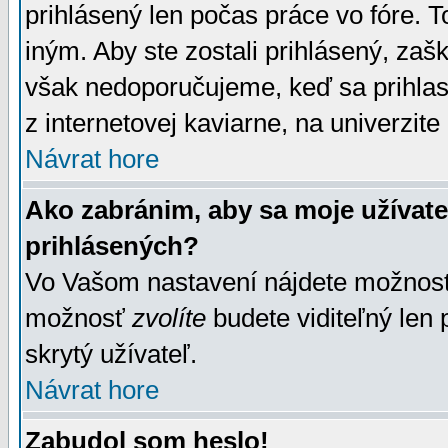
prihlásený len počas práce vo fóre. 
iným. Aby ste zostali prihlásený, zaškr
však nedoporučujeme, keď sa prihlasuj
z internetovej kaviarne, na univerzite 
Návrat hore
Ako zabránim, aby sa moje užívat
prihlásených?
Vo Vašom nastavení nájdete možno
možnosť
zvolíte
budete viditeľný len 
skrytý užívateľ.
Návrat hore
Zabudol som heslo!