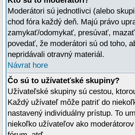
Kto sú to moderátori?
Moderátori sú jednotlivci (alebo skupi
chod fóra každý deň. Majú právo upr
zamykať/odomykať, presúvať, mazať a
povedať, že moderátori sú od toho, a
nepridávali otravný materiál.
Návrat hore
Čo sú to užívateťské skupiny?
Užívateľské skupiny sú cestou, ktoro
Každý užívateľ môže patriť do nieko
nastavený individuálny prístup. To u
niekoľko užívateľov ako moderátorov 
fórum, atď.