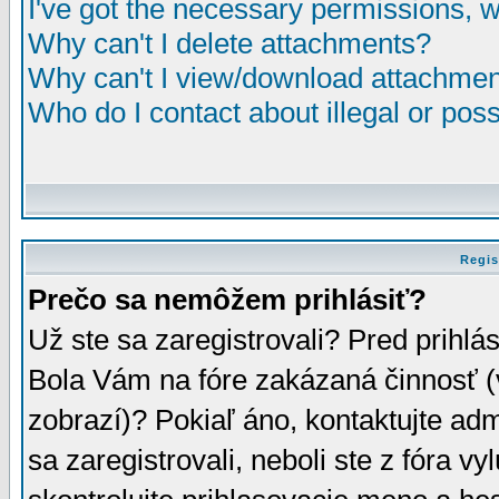
I've got the necessary permissions, 
Why can't I delete attachments?
Why can't I view/download attachme
Who do I contact about illegal or poss
Regis
Prečo sa nemôžem prihlásiť?
Už ste sa zaregistrovali? Pred prihlá
Bola Vám na fóre zakázaná činnosť (
zobrazí)? Pokiaľ áno, kontaktujte adm
sa zaregistrovali, neboli ste z fóra v