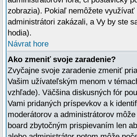
zobrazia). Pokiaľ nemôžete využívať 
administrátori zakázali, a Vy by ste 
hodia).
Návrat hore
Ako zmeniť svoje zaradenie?
Zvyčajne svoje zaradenie zmeniť pr
Vašim užívateľským menom v témach 
vzhľade). Väčšina diskusných fór pou
Vami pridaných príspevkov a k identif
moderátorov a administrátorov môže 
board zbytočným prispievaním len aby
alebo administrátor potom môže počet