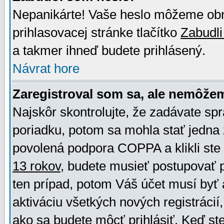
Nepanikárte! Vaše heslo môžeme obno
prihlasovacej stránke tlačítko
Zabudli
a takmer ihneď budete prihlásený.
Návrat hore
Zaregistroval som sa, ale nemôžem
Najskôr skontrolujte, že zadávate sp
poriadku, potom sa mohla stať jedna 
povolená podpora COPPA a klikli ste 
13 rokov
, budete musieť postupovať po
ten prípad, potom Váš účet musí byť 
aktiváciu všetkých nových registráci
ako sa budete môcť prihlásiť. Keď ste 