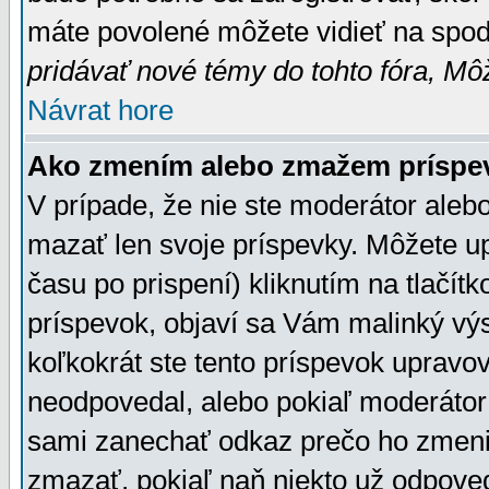
máte povolené môžete vidieť na spodn
pridávať nové témy do tohto fóra, Môž
Návrat hore
Ako zmením alebo zmažem príspe
V prípade, že nie ste moderátor aleb
mazať len svoje príspevky. Môžete u
času po prispení) kliknutím na tlačít
príspevok, objaví sa Vám malinký výs
koľkokrát ste tento príspevok upravova
neodpovedal, alebo pokiaľ moderátor č
sami zanechať odkaz prečo ho zmenil
zmazať, pokiaľ naň niekto už odpoved