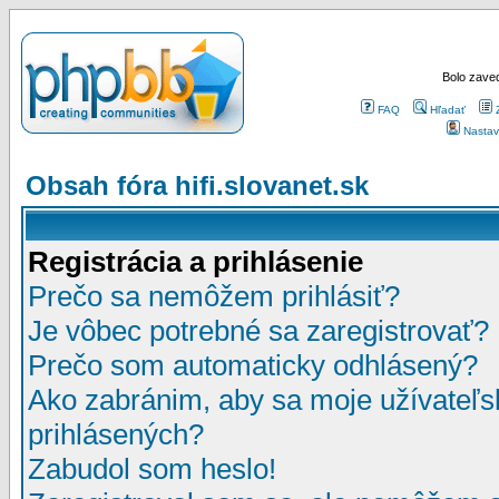
Bolo zaved
FAQ
Hľadať
Nastav
Obsah fóra hifi.slovanet.sk
Registrácia a prihlásenie
Prečo sa nemôžem prihlásiť?
Je vôbec potrebné sa zaregistrovať?
Prečo som automaticky odhlásený?
Ako zabránim, aby sa moje užívateľ
prihlásených?
Zabudol som heslo!