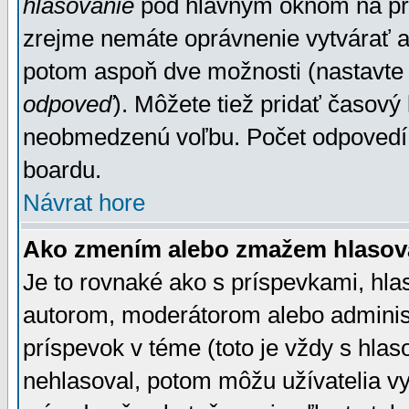
hlasovanie
pod hlavným oknom na prid
zrejme nemáte oprávnenie vytvárať an
potom aspoň dve možnosti (nastavte 
odpoveď
). Môžete tiež pridať časový
neobmedzenú voľbu. Počet odpovedí, 
boardu.
Návrat hore
Ako zmením alebo zmažem hlasov
Je to rovnaké ako s príspevkami, h
autorom, moderátorom alebo administ
príspevok v téme (toto je vždy s hlas
nehlasoval, potom môžu užívatelia v