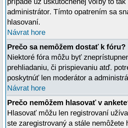
prípade už uskutočnenej voľby to tak
administrátor. Tímto opatrením sa sn
hlasovaní.
Návrat hore
Prečo sa nemôžem dostať k fóru?
Niektoré fóra môžu byť zneprístupnen
prehliadaniu, či prispievaniu atď. pot
poskytnúť len moderátor a administrát
Návrat hore
Prečo nemôžem hlasovať v ankete
Hlasovať môžu len registrovaní užívat
ste zaregistrovaný a stále nemôžet