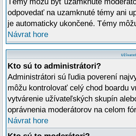
Témy môžu byť uzamknuté moderáto
odpovedať na uzamknuté témy ani up
je automaticky ukončené. Témy môžu
Návrat hore
Užívate
Kto sú to administrátori?
Administrátori sú ľudia poverení najv
môžu kontrolovať celý chod boardu v
vytvárenie užívateľských skupín aleb
oprávnenia moderátorov na celom fór
Návrat hore