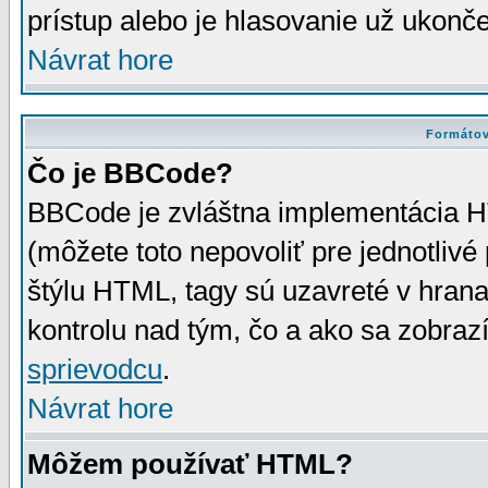
prístup alebo je hlasovanie už ukonč
Návrat hore
Formátov
Čo je BBCode?
BBCode je zvláštna implementácia HT
(môžete toto nepovoliť pre jednotli
štýlu HTML, tagy sú uzavreté v hrana
kontrolu nad tým, čo a ako sa zobrazí
sprievodcu
.
Návrat hore
Môžem používať HTML?