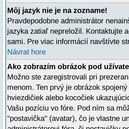
Môj jazyk nie je na zozname!
Pravdepodobne administrátor nenainšt
jazyka zatiaľ nepreložil. Kontaktujte 
sami. Pre viac informácií navštívte s
Návrat hore
Ako zobrazím obrázok pod užíva
Možno ste zaregistrovali pri prezera
menom. Ten prvý je obrázok spojený 
hviezdičiek alebo kocočiek ukazujúcic
Vašu pozíciu vo fóre. Pod ním sa m
"postavička" (avatar), čo je vlastne 
administrátorovi fóra, či postavičky p