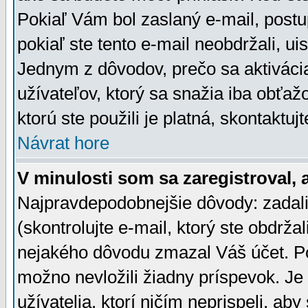
Pokiaľ Vám bol zaslaný e-mail, postu
pokiaľ ste tento e-mail neobdržali, ui
Jednym z dôvodov, prečo sa aktiváci
užívateľov, ktorý sa snažia iba obťažo
ktorú ste použili je platná, skontaktuj
Návrat hore
V minulosti som sa zaregistroval, 
Najpravdepodobnejšie dôvody: zadali
(skontrolujte e-mail, ktorý ste obdržali
nejakého dôvodu zmazal Váš účet. Pok
možno nevložili žiadny príspevok. Je 
užívatelia, ktorí ničím neprispeli, a