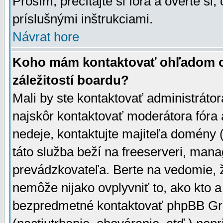
Prosím, prečítajte si fóra a overte si,
príslušnými inštrukciami.
Návrat hore
Koho mám kontaktovať ohľadom ot
záležitostí boardu?
Mali by ste kontaktovať administrátor
najskôr kontaktovať moderátora fóra a
nedeje, kontaktujte majiteľa domény 
táto služba beží na freeserveri, man
prevádzkovateľa. Berte na vedomie
nemôže nijako ovplyvniť to, ako kto 
bezpredmetné kontaktovať phpBB Grou