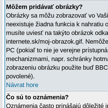
Môžem pridávať obrázky?
Obrázky sa môžu zobrazovať vo Vaši
neexistuje žiadna funkcia k nahratiu
musíte uviesť na takýto obrázok odka
internete.sk/moj-obrazok.gif. Nemôž
PC (pokiaľ to nie je verejne prístupn
mechanizmami, napr. schránky hotmai
zobrazeniu obrázku použite buď BBCo
povolené).
Návrat hore
Čo sú to oznámenia?
Oznámenia často prinášajú dôležité in