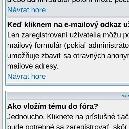
Návrat hore
Keď kliknem na e-mailový odkaz už
Len zaregistrovaní užívatelia môžu p
mailový formulár (pokiaľ administráto
umožňuje zbaviť sa otravných anonym
mailové adresy.
Návrat hore
Vkl
Ako vložím tému do fóra?
Jednoucho. Kliknete na príslušné tla
bude potrebné sa zaregistrovať, skôr 