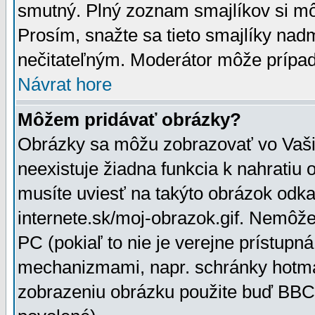
smutný. Plný zoznam smajlíkov si mô
Prosím, snažte sa tieto smajlíky nad
nečitateľným. Moderátor môže prípa
Návrat hore
Môžem pridávať obrázky?
Obrázky sa môžu zobrazovať vo Vaši
neexistuje žiadna funkcia k nahratiu
musíte uviesť na takýto obrázok odka
internete.sk/moj-obrazok.gif. Nemôž
PC (pokiaľ to nie je verejne prístupn
mechanizmami, napr. schránky hotmai
zobrazeniu obrázku použite buď BBCo