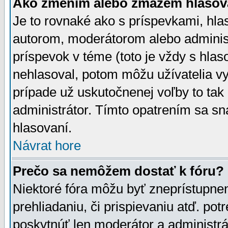
Ako zmením alebo zmažem hlasov
Je to rovnaké ako s príspevkami, h
autorom, moderátorom alebo administ
príspevok v téme (toto je vždy s hlas
nehlasoval, potom môžu užívatelia v
prípade už uskutočnenej voľby to tak
administrátor. Tímto opatrením sa sn
hlasovaní.
Návrat hore
Prečo sa nemôžem dostať k fóru?
Niektoré fóra môžu byť zneprístupnen
prehliadaniu, či prispievaniu atď. pot
poskytnúť len moderátor a administrát