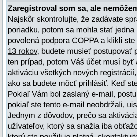
Zaregistroval som sa, ale nemôžem
Najskôr skontrolujte, že zadávate sp
poriadku, potom sa mohla stať jedna 
povolená podpora COPPA a klikli ste 
13 rokov
, budete musieť postupovať po
ten prípad, potom Váš účet musí byť 
aktiváciu všetkých nových registráci
ako sa budete môcť prihlásiť. Keď ste 
Pokiaľ Vám bol zaslaný e-mail, postu
pokiaľ ste tento e-mail neobdržali, ui
Jednym z dôvodov, prečo sa aktiváci
užívateľov, ktorý sa snažia iba obťažo
ktorú ste použili je platná, skontaktuj