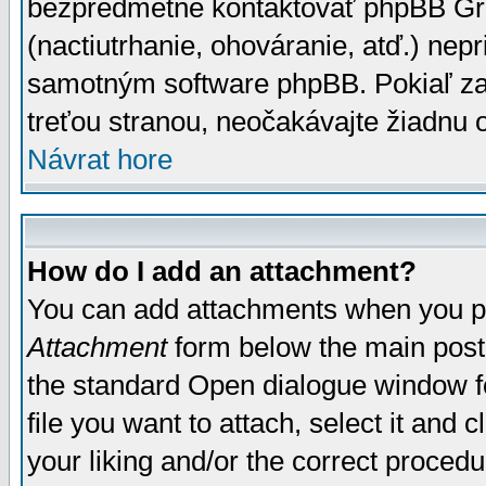
bezpredmetné kontaktovať phpBB Grou
(nactiutrhanie, ohováranie, atď.) ne
samotným software phpBB. Pokiaľ zaš
treťou stranou, neočakávajte žiadnu
Návrat hore
How do I add an attachment?
You can add attachments when you p
Attachment
form below the main post
the standard Open dialogue window fo
file you want to attach, select it and
your liking and/or the correct proced