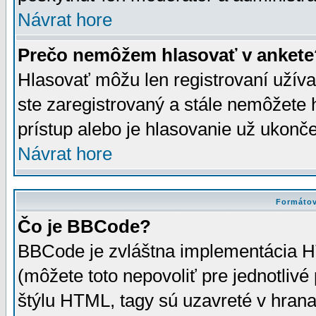
Návrat hore
Prečo nemôžem hlasovať v ankete
Hlasovať môžu len registrovaní užívat
ste zaregistrovaný a stále nemôžet
prístup alebo je hlasovanie už ukonč
Návrat hore
Formátov
Čo je BBCode?
BBCode je zvláštna implementácia HT
(môžete toto nepovoliť pre jednotli
štýlu HTML, tagy sú uzavreté v hrana