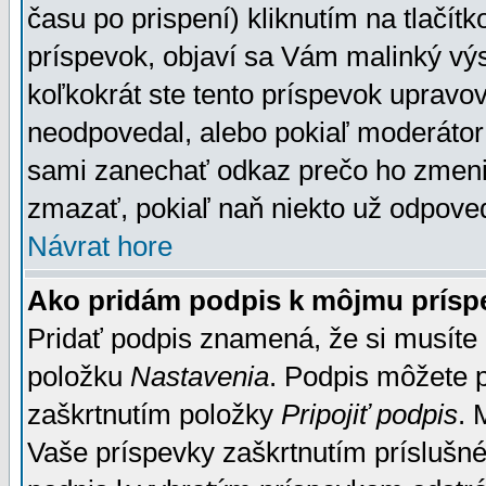
času po prispení) kliknutím na tlačít
príspevok, objaví sa Vám malinký výs
koľkokrát ste tento príspevok upravova
neodpovedal, alebo pokiaľ moderátor č
sami zanechať odkaz prečo ho zmenil
zmazať, pokiaľ naň niekto už odpoved
Návrat hore
Ako pridám podpis k môjmu prísp
Pridať podpis znamená, že si musíte n
položku
Nastavenia
. Podpis môžete 
zaškrtnutím položky
Pripojiť podpis
. 
Vaše príspevky zaškrtnutím príslušné