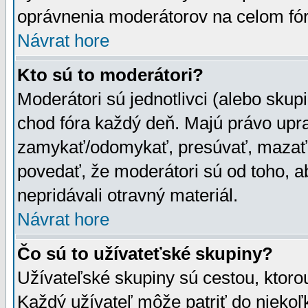
oprávnenia moderátorov na celom fór
Návrat hore
Kto sú to moderátori?
Moderátori sú jednotlivci (alebo skupi
chod fóra každý deň. Majú právo upr
zamykať/odomykať, presúvať, mazať a
povedať, že moderátori sú od toho, a
nepridávali otravný materiál.
Návrat hore
Čo sú to užívateťské skupiny?
Užívateľské skupiny sú cestou, ktoro
Každý užívateľ môže patriť do nieko