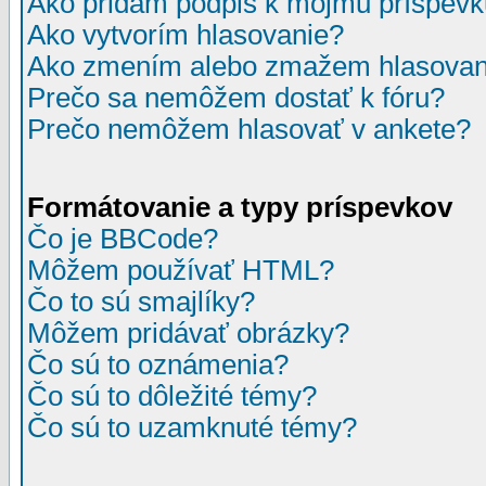
Ako pridám podpis k môjmu príspev
Ako vytvorím hlasovanie?
Ako zmením alebo zmažem hlasovan
Prečo sa nemôžem dostať k fóru?
Prečo nemôžem hlasovať v ankete?
Formátovanie a typy príspevkov
Čo je BBCode?
Môžem používať HTML?
Čo to sú smajlíky?
Môžem pridávať obrázky?
Čo sú to oznámenia?
Čo sú to dôležité témy?
Čo sú to uzamknuté témy?