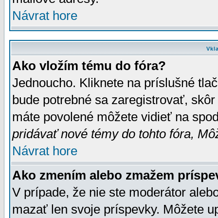
Návrat hore
Vkl
Ako vložím tému do fóra?
Jednoucho. Kliknete na príslušné tla
bude potrebné sa zaregistrovať, skôr 
máte povolené môžete vidieť na spodn
pridávať nové témy do tohto fóra, Môž
Návrat hore
Ako zmením alebo zmažem príspe
V prípade, že nie ste moderátor aleb
mazať len svoje príspevky. Môžete u