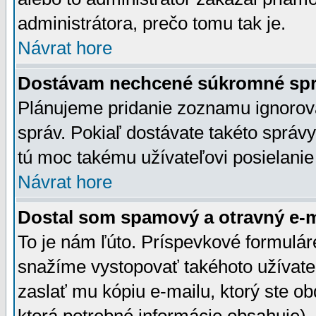
administrátora, prečo tomu tak je.
Návrat hore
Dostávam nechcené súkromné spr
Plánujeme pridanie zoznamu ignorov
správ. Pokiaľ dostávate takéto správy
tú moc takému užívateľovi posielanie
Návrat hore
Dostal som spamový a otravný e-ma
To je nám ľúto. Príspevkové formulá
snažíme vystopovať takéhoto užívateľ
zaslať mu kópiu e-mailu, ktorý ste obdr