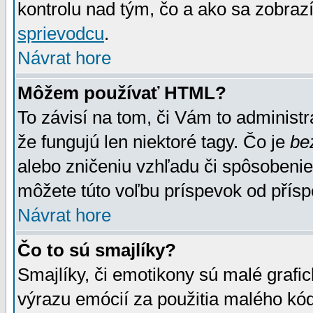
kontrolu nad tým, čo a ako sa zobrazí
sprievodcu
.
Návrat hore
Môžem používať HTML?
To závisí na tom, či Vám to administrá
že fungujú len niektoré tagy. Čo je
be
alebo zničeniu vzhľadu či spôsobeni
môžete túto voľbu príspevok od přís
Návrat hore
Čo to sú smajlíky?
Smajlíky, či emotikony sú malé grafic
výrazu emócií za použitia malého kód