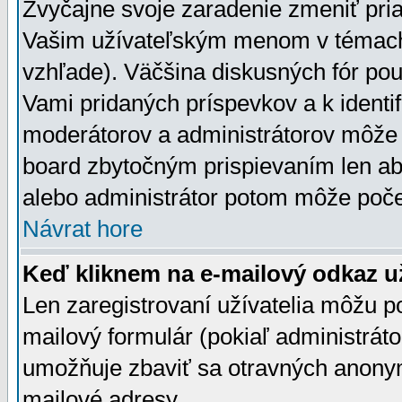
Zvyčajne svoje zaradenie zmeniť pr
Vašim užívateľským menom v témach 
vzhľade). Väčšina diskusných fór pou
Vami pridaných príspevkov a k identif
moderátorov a administrátorov môže 
board zbytočným prispievaním len aby
alebo administrátor potom môže počet
Návrat hore
Keď kliknem na e-mailový odkaz už
Len zaregistrovaní užívatelia môžu p
mailový formulár (pokiaľ administráto
umožňuje zbaviť sa otravných anonym
mailové adresy.