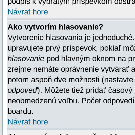
podpis k vybratým príspevkom odstrá
Návrat hore
Ako vytvorím hlasovanie?
Vytvorenie hlasovania je jednoduché.
upravujete prvý príspevok, pokiaľ môž
hlasovanie
pod hlavným oknom na prid
zrejme nemáte oprávnenie vytvárať an
potom aspoň dve možnosti (nastavte 
odpoveď
). Môžete tiež pridať časový
neobmedzenú voľbu. Počet odpovedí, 
boardu.
Návrat hore