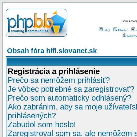
Bolo zaved
FAQ
Hľadať
Nastav
Obsah fóra hifi.slovanet.sk
Registrácia a prihlásenie
Prečo sa nemôžem prihlásiť?
Je vôbec potrebné sa zaregistrovať?
Prečo som automaticky odhlásený?
Ako zabránim, aby sa moje užívateľ
prihlásených?
Zabudol som heslo!
Zaregistroval som sa, ale nemôžem sa