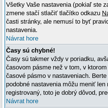
Všetky Vaše nastavenia (pokiaľ ste z
zmene stačí stlačiť tlačítko odkazu
N
časti stránky, ale nemusí to byť prav
nastavenia.
Návrat hore
Časy sú chybné!
Časy sú takmer vždy v poriadku, avša
časovom pásme než v tom, v ktorom s
časové pásmo v nastaveniach. Bert
podobné nastavenia môžu meniť len re
registrovaný, toto je dobrý dôvod, pre
Návrat hore