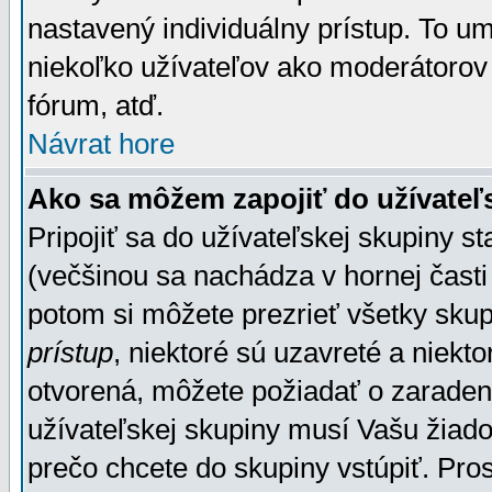
nastavený individuálny prístup. To u
niekoľko užívateľov ako moderátorov 
fórum, atď.
Návrat hore
Ako sa môžem zapojiť do užívateľ
Pripojiť sa do užívateľskej skupiny s
(večšinou sa nachádza v hornej časti 
potom si môžete prezrieť všetky sku
prístup
, niektoré sú uzavreté a niekt
otvorená, môžete požiadať o zaradeni
užívateľskej skupiny musí Vašu žiado
prečo chcete do skupiny vstúpiť. Pro