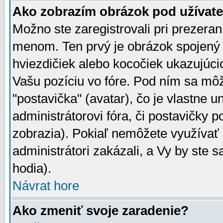
Ako zobrazím obrázok pod užíva
Možno ste zaregistrovali pri prezera
menom. Ten prvý je obrázok spojený 
hviezdičiek alebo kocočiek ukazujúcic
Vašu pozíciu vo fóre. Pod ním sa m
"postavička" (avatar), čo je vlastne 
administrátorovi fóra, či postavičky p
zobrazia). Pokiaľ nemôžete využívať 
administrátori zakázali, a Vy by ste 
hodia).
Návrat hore
Ako zmeniť svoje zaradenie?