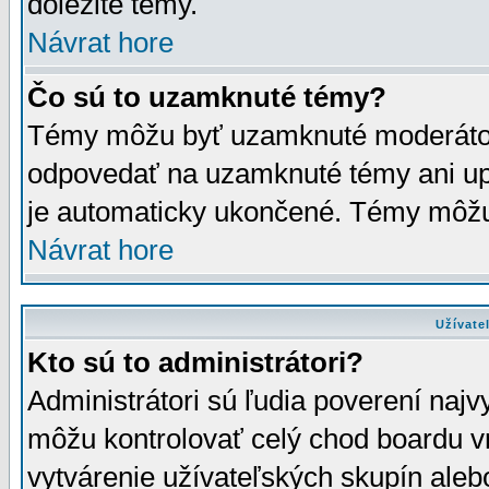
dôležité témy.
Návrat hore
Čo sú to uzamknuté témy?
Témy môžu byť uzamknuté moderáto
odpovedať na uzamknuté témy ani up
je automaticky ukončené. Témy môžu
Návrat hore
Užívate
Kto sú to administrátori?
Administrátori sú ľudia poverení najv
môžu kontrolovať celý chod boardu v
vytvárenie užívateľských skupín aleb