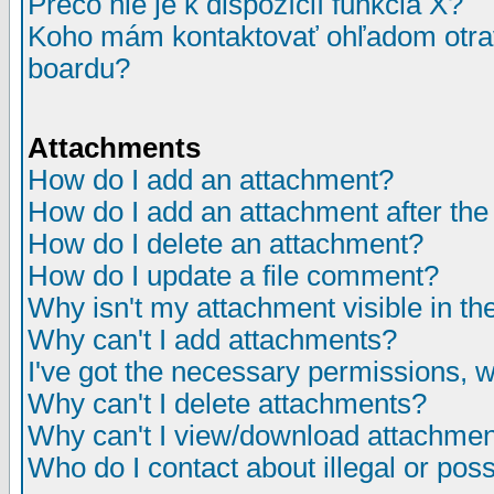
Prečo nie je k dispozícií funkcia X?
Koho mám kontaktovať ohľadom otrav
boardu?
Attachments
How do I add an attachment?
How do I add an attachment after the i
How do I delete an attachment?
How do I update a file comment?
Why isn't my attachment visible in th
Why can't I add attachments?
I've got the necessary permissions, 
Why can't I delete attachments?
Why can't I view/download attachme
Who do I contact about illegal or poss