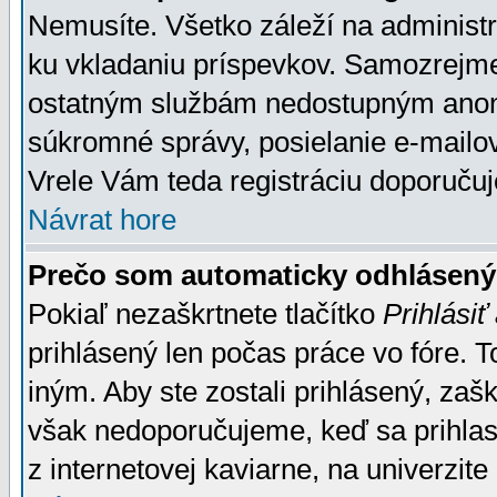
Nemusíte. Všetko záleží na administrá
ku vkladaniu príspevkov. Samozrejme
ostatným službám nedostupným anon
súkromné správy, posielanie e-mailov
Vrele Vám teda registráciu doporučuj
Návrat hore
Prečo som automaticky odhlásen
Pokiaľ nezaškrtnete tlačítko
Prihlásiť
prihlásený len počas práce vo fóre. 
iným. Aby ste zostali prihlásený, zaškr
však nedoporučujeme, keď sa prihlasuj
z internetovej kaviarne, na univerzite 