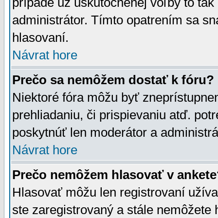
prípade už uskutočnenej voľby to tak
administrátor. Tímto opatrením sa sn
hlasovaní.
Návrat hore
Prečo sa nemôžem dostať k fóru?
Niektoré fóra môžu byť zneprístupnen
prehliadaniu, či prispievaniu atď. pot
poskytnúť len moderátor a administrát
Návrat hore
Prečo nemôžem hlasovať v ankete
Hlasovať môžu len registrovaní užívat
ste zaregistrovaný a stále nemôžet