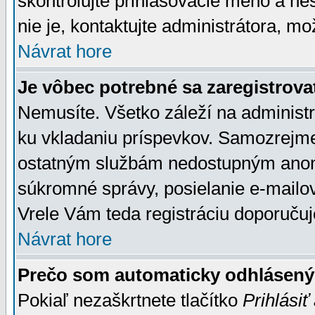
skontrolujte prihlasovacie meno a he
nie je, kontaktujte administrátora, 
Návrat hore
Je vôbec potrebné sa zaregistrova
Nemusíte. Všetko záleží na administrá
ku vkladaniu príspevkov. Samozrejme
ostatným službám nedostupným anon
súkromné správy, posielanie e-mailov
Vrele Vám teda registráciu doporučuj
Návrat hore
Prečo som automaticky odhlásen
Pokiaľ nezaškrtnete tlačítko
Prihlásiť