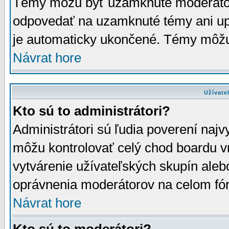
Témy môžu byť uzamknuté moderáto
odpovedať na uzamknuté témy ani up
je automaticky ukončené. Témy môžu
Návrat hore
Užívate
Kto sú to administrátori?
Administrátori sú ľudia poverení najv
môžu kontrolovať celý chod boardu v
vytvárenie užívateľských skupín aleb
oprávnenia moderátorov na celom fór
Návrat hore