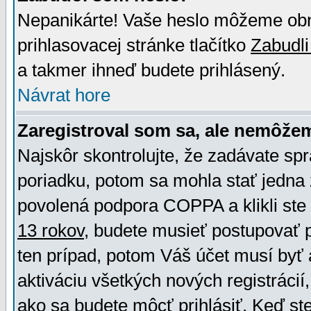
Nepanikárte! Vaše heslo môžeme obno
prihlasovacej stránke tlačítko
Zabudli
a takmer ihneď budete prihlásený.
Návrat hore
Zaregistroval som sa, ale nemôžem
Najskôr skontrolujte, že zadávate sp
poriadku, potom sa mohla stať jedna 
povolená podpora COPPA a klikli ste 
13 rokov
, budete musieť postupovať po
ten prípad, potom Váš účet musí byť 
aktiváciu všetkých nových registráci
ako sa budete môcť prihlásiť. Keď ste 