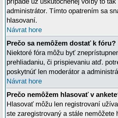
prípade už uskutočnenej voľby to tak
administrátor. Tímto opatrením sa sn
hlasovaní.
Návrat hore
Prečo sa nemôžem dostať k fóru?
Niektoré fóra môžu byť zneprístupnen
prehliadaniu, či prispievaniu atď. pot
poskytnúť len moderátor a administrát
Návrat hore
Prečo nemôžem hlasovať v ankete
Hlasovať môžu len registrovaní užívat
ste zaregistrovaný a stále nemôžet