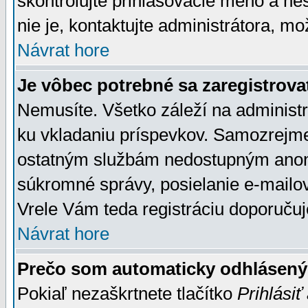
skontrolujte prihlasovacie meno a he
nie je, kontaktujte administrátora, 
Návrat hore
Je vôbec potrebné sa zaregistrova
Nemusíte. Všetko záleží na administrá
ku vkladaniu príspevkov. Samozrejme
ostatným službám nedostupným anon
súkromné správy, posielanie e-mailov
Vrele Vám teda registráciu doporučuj
Návrat hore
Prečo som automaticky odhlásen
Pokiaľ nezaškrtnete tlačítko
Prihlásiť