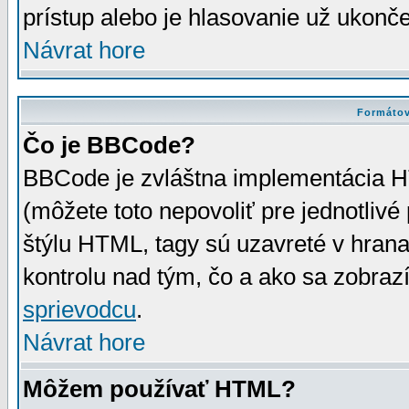
prístup alebo je hlasovanie už ukonč
Návrat hore
Formátov
Čo je BBCode?
BBCode je zvláštna implementácia HT
(môžete toto nepovoliť pre jednotli
štýlu HTML, tagy sú uzavreté v hrana
kontrolu nad tým, čo a ako sa zobrazí
sprievodcu
.
Návrat hore
Môžem používať HTML?