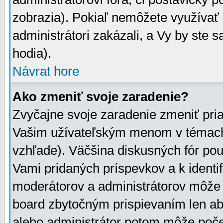
zobrazia). Pokiaľ nemôžete využívať 
administrátori zakázali, a Vy by ste 
hodia).
Návrat hore
Ako zmeniť svoje zaradenie?
Zvyčajne svoje zaradenie zmeniť pr
Vašim užívateľským menom v témach 
vzhľade). Väčšina diskusných fór pou
Vami pridaných príspevkov a k identif
moderátorov a administrátorov môže 
board zbytočným prispievaním len aby
alebo administrátor potom môže počet