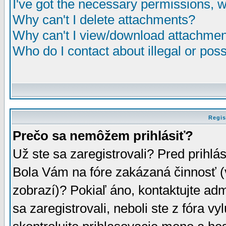
I've got the necessary permissions, 
Why can't I delete attachments?
Why can't I view/download attachme
Who do I contact about illegal or poss
Regis
Prečo sa nemôžem prihlásiť?
Už ste sa zaregistrovali? Pred prihlá
Bola Vám na fóre zakázaná činnosť (
zobrazí)? Pokiaľ áno, kontaktujte adm
sa zaregistrovali, neboli ste z fóra v