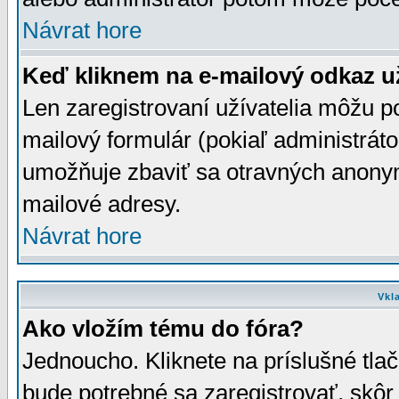
Návrat hore
Keď kliknem na e-mailový odkaz už
Len zaregistrovaní užívatelia môžu p
mailový formulár (pokiaľ administráto
umožňuje zbaviť sa otravných anonym
mailové adresy.
Návrat hore
Vkl
Ako vložím tému do fóra?
Jednoucho. Kliknete na príslušné tla
bude potrebné sa zaregistrovať, skôr 