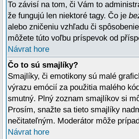
To závisí na tom, či Vám to administrá
že fungujú len niektoré tagy. Čo je
be
alebo zničeniu vzhľadu či spôsobeni
môžete túto voľbu príspevok od přís
Návrat hore
Čo to sú smajlíky?
Smajlíky, či emotikony sú malé grafic
výrazu emócií za použitia malého kód
smutný. Plný zoznam smajlíkov si mô
Prosím, snažte sa tieto smajlíky nad
nečitateľným. Moderátor môže prípa
Návrat hore