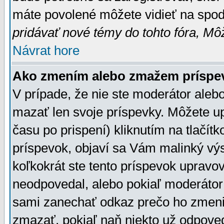
máte povolené môžete vidieť na spodn
pridávať nové témy do tohto fóra, Môž
Návrat hore
Ako zmením alebo zmažem príspe
V prípade, že nie ste moderátor aleb
mazať len svoje príspevky. Môžete u
času po prispení) kliknutím na tlačít
príspevok, objaví sa Vám malinký výs
koľkokrát ste tento príspevok upravova
neodpovedal, alebo pokiaľ moderátor č
sami zanechať odkaz prečo ho zmenil
zmazať, pokiaľ naň niekto už odpoved