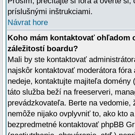
Prosím, prečítajte si fóra a overte si,
príslušnými inštrukciami.
Návrat hore
Koho mám kontaktovať ohľadom ot
záležitostí boardu?
Mali by ste kontaktovať administrátor
najskôr kontaktovať moderátora fóra a
nedeje, kontaktujte majiteľa domény 
táto služba beží na freeserveri, man
prevádzkovateľa. Berte na vedomie
nemôže nijako ovplyvniť to, ako kto 
bezpredmetné kontaktovať phpBB Grou