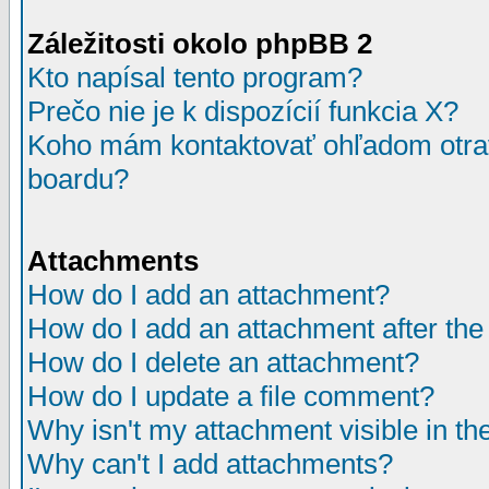
Záležitosti okolo phpBB 2
Kto napísal tento program?
Prečo nie je k dispozícií funkcia X?
Koho mám kontaktovať ohľadom otrav
boardu?
Attachments
How do I add an attachment?
How do I add an attachment after the i
How do I delete an attachment?
How do I update a file comment?
Why isn't my attachment visible in th
Why can't I add attachments?