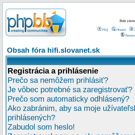
Bolo zaved
FAQ
Hľadať
Nastav
Obsah fóra hifi.slovanet.sk
Registrácia a prihlásenie
Prečo sa nemôžem prihlásiť?
Je vôbec potrebné sa zaregistrovať?
Prečo som automaticky odhlásený?
Ako zabránim, aby sa moje užívateľ
prihlásených?
Zabudol som heslo!