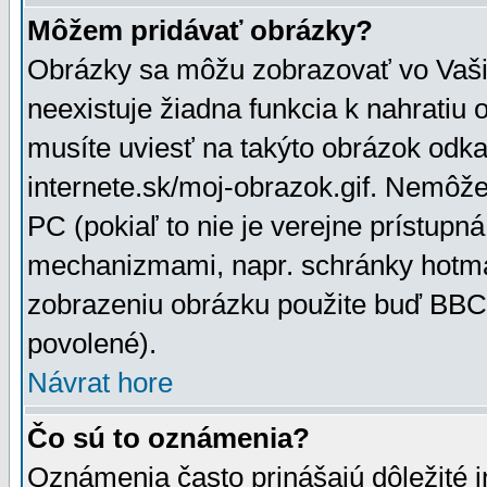
Môžem pridávať obrázky?
Obrázky sa môžu zobrazovať vo Vaši
neexistuje žiadna funkcia k nahratiu
musíte uviesť na takýto obrázok odka
internete.sk/moj-obrazok.gif. Nemôž
PC (pokiaľ to nie je verejne prístupn
mechanizmami, napr. schránky hotmai
zobrazeniu obrázku použite buď BBCo
povolené).
Návrat hore
Čo sú to oznámenia?
Oznámenia často prinášajú dôležité in