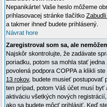
Nepanikárte! Vaše heslo môžeme obno
prihlasovacej stránke tlačítko
Zabudli
a takmer ihneď budete prihlásený.
Návrat hore
Zaregistroval som sa, ale nemôžem
Najskôr skontrolujte, že zadávate sp
poriadku, potom sa mohla stať jedna 
povolená podpora COPPA a klikli ste 
13 rokov
, budete musieť postupovať po
ten prípad, potom Váš účet musí byť 
aktiváciu všetkých nových registráci
ako sa budete môcť prihlásiť. Keď ste 