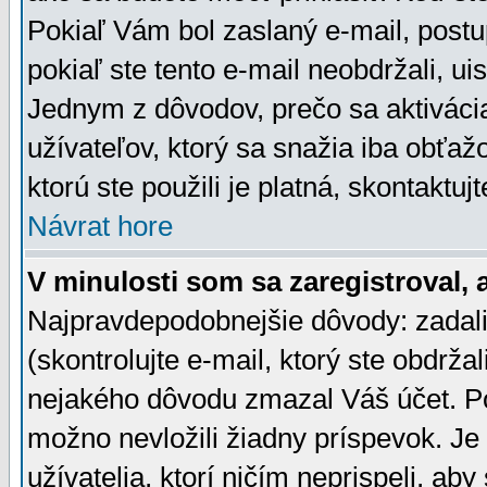
Pokiaľ Vám bol zaslaný e-mail, postu
pokiaľ ste tento e-mail neobdržali, ui
Jednym z dôvodov, prečo sa aktiváci
užívateľov, ktorý sa snažia iba obťažo
ktorú ste použili je platná, skontaktuj
Návrat hore
V minulosti som sa zaregistroval, 
Najpravdepodobnejšie dôvody: zadali
(skontrolujte e-mail, ktorý ste obdržali
nejakého dôvodu zmazal Váš účet. Pok
možno nevložili žiadny príspevok. Je 
užívatelia, ktorí ničím neprispeli, a