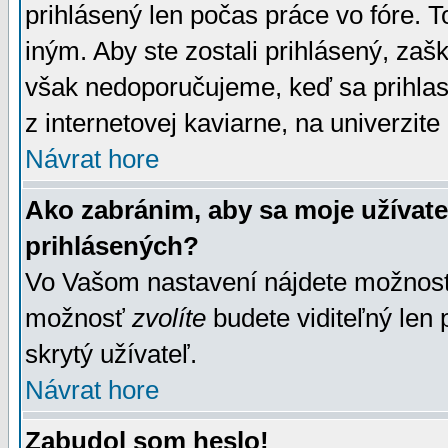
prihlásený len počas práce vo fóre. 
iným. Aby ste zostali prihlásený, zaškr
však nedoporučujeme, keď sa prihlasuj
z internetovej kaviarne, na univerzite 
Návrat hore
Ako zabránim, aby sa moje užívat
prihlásených?
Vo Vašom nastavení nájdete možno
možnosť
zvolíte
budete viditeľný len 
skrytý užívateľ.
Návrat hore
Zabudol som heslo!