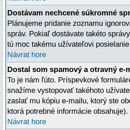
Dostávam nechcené súkromné spr
Plánujeme pridanie zoznamu ignorov
správ. Pokiaľ dostávate takéto správy
tú moc takému užívateľovi posielanie
Návrat hore
Dostal som spamový a otravný e-ma
To je nám ľúto. Príspevkové formulá
snažíme vystopovať takéhoto užívateľ
zaslať mu kópiu e-mailu, ktorý ste obdr
ktorá potrebné informácie obsahuje)
Návrat hore