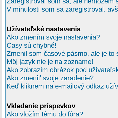
Zaregistroval som sa, ale nemôžem sa
V minulosti som sa zaregistroval, av
Užívateľské nastavenia
Ako zmením svoje nastavenia?
Časy sú chybné!
Zmenil som časové pásmo, ale je to 
Môj jazyk nie je na zozname!
Ako zobrazím obrázok pod užívate
Ako zmeniť svoje zaradenie?
Keď kliknem na e-mailový odkaz užív
Vkladanie príspevkov
Ako vložím tému do fóra?