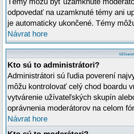
Témy môžu byť uzamknuté moderáto
odpovedať na uzamknuté témy ani up
je automaticky ukončené. Témy môžu
Návrat hore
Užívate
Kto sú to administrátori?
Administrátori sú ľudia poverení najv
môžu kontrolovať celý chod boardu v
vytvárenie užívateľských skupín aleb
oprávnenia moderátorov na celom fór
Návrat hore