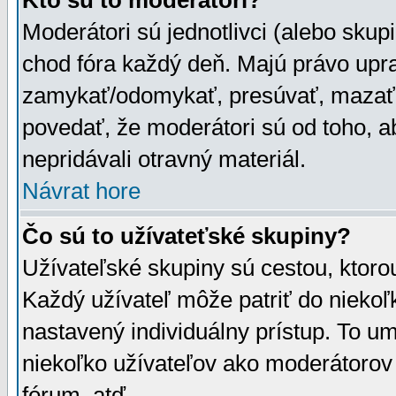
Kto sú to moderátori?
Moderátori sú jednotlivci (alebo skupi
chod fóra každý deň. Majú právo upr
zamykať/odomykať, presúvať, mazať a
povedať, že moderátori sú od toho, a
nepridávali otravný materiál.
Návrat hore
Čo sú to užívateťské skupiny?
Užívateľské skupiny sú cestou, ktoro
Každý užívateľ môže patriť do nieko
nastavený individuálny prístup. To u
niekoľko užívateľov ako moderátorov 
fórum, atď.