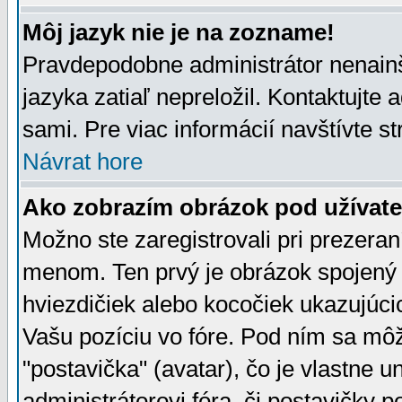
Môj jazyk nie je na zozname!
Pravdepodobne administrátor nenainšt
jazyka zatiaľ nepreložil. Kontaktujte 
sami. Pre viac informácií navštívte s
Návrat hore
Ako zobrazím obrázok pod užíva
Možno ste zaregistrovali pri prezera
menom. Ten prvý je obrázok spojený 
hviezdičiek alebo kocočiek ukazujúcic
Vašu pozíciu vo fóre. Pod ním sa m
"postavička" (avatar), čo je vlastne 
administrátorovi fóra, či postavičky p