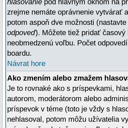
hlasovanie
pod hlavným oknom na prid
zrejme nemáte oprávnenie vytvárať an
potom aspoň dve možnosti (nastavte 
odpoveď
). Môžete tiež pridať časový
neobmedzenú voľbu. Počet odpovedí, 
boardu.
Návrat hore
Ako zmením alebo zmažem hlasov
Je to rovnaké ako s príspevkami, h
autorom, moderátorom alebo administ
príspevok v téme (toto je vždy s hlas
nehlasoval, potom môžu užívatelia v