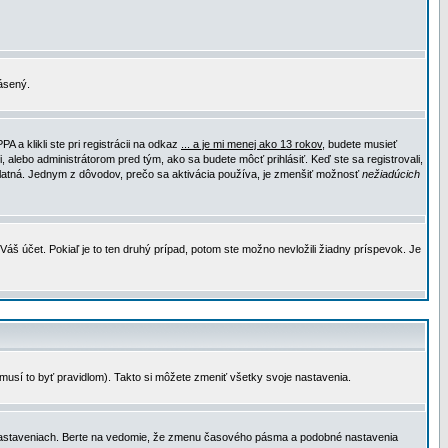
lásený.
a klikli ste pri registrácii na odkaz
... a je mi menej ako 13 rokov
, budete musieť
, alebo administrátorom pred tým, ako sa budete môcť prihlásiť. Keď ste sa registrovali,
e platná. Jednym z dôvodov, prečo sa aktivácia používa, je zmenšiť možnosť
nežiadúcich
Váš účet. Pokiaľ je to ten druhý prípad, potom ste možno nevložili žiadny príspevok. Je
emusí to byť pravidlom). Takto si môžete zmeniť všetky svoje nastavenia.
 nastaveniach. Berte na vedomie, že zmenu časového pásma a podobné nastavenia