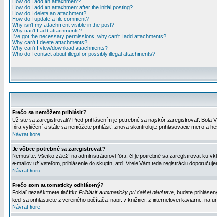
How do I add an attachment?
How do I add an attachment after the initial posting?
How do I delete an attachment?
How do I update a file comment?
Why isn't my attachment visible in the post?
Why can't I add attachments?
I've got the necessary permissions, why can't I add attachments?
Why can't I delete attachments?
Why can't I view/download attachments?
Who do I contact about illegal or possibly illegal attachments?
Prečo sa nemôžem prihlásiť?
Už ste sa zaregistrovali? Pred prihlásením je potrebné sa najskôr zaregistrovať. Bola V
fóra vylúčení a stále sa nemôžete prihlásiť, znova skontrolujte prihlasovacie meno a h
Návrat hore
Je vôbec potrebné sa zaregistrovať?
Nemusíte. Všetko záleží na administrátorovi fóra, či je potrebné sa zaregistrovať k
e-mailov užívateľom, prihlásenie do skupín, atď. Vrele Vám teda registráciu doporučujem
Návrat hore
Prečo som automaticky odhlásený?
Pokiaľ nezaškrtnete tlačítko
Prihlásiť automaticky pri ďalšej návšteve
, budete prihlásen
keď sa prihlasujete z verejného počítača, napr. v knižnici, z internetovej kaviarne, na un
Návrat hore