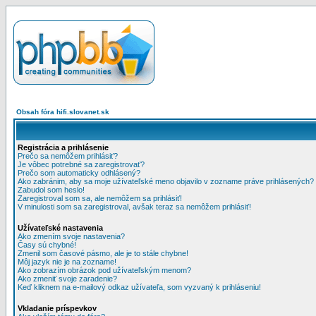
Obsah fóra hifi.slovanet.sk
Registrácia a prihlásenie
Prečo sa nemôžem prihlásiť?
Je vôbec potrebné sa zaregistrovať?
Prečo som automaticky odhlásený?
Ako zabránim, aby sa moje užívateľské meno objavilo v zozname práve prihlásených?
Zabudol som heslo!
Zaregistroval som sa, ale nemôžem sa prihlásiť!
V minulosti som sa zaregistroval, avšak teraz sa nemôžem prihlásiť!
Užívateľské nastavenia
Ako zmením svoje nastavenia?
Časy sú chybné!
Zmenil som časové pásmo, ale je to stále chybne!
Môj jazyk nie je na zozname!
Ako zobrazím obrázok pod užívateľským menom?
Ako zmeniť svoje zaradenie?
Keď kliknem na e-mailový odkaz užívateľa, som vyzvaný k prihláseniu!
Vkladanie príspevkov