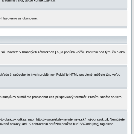
a administrátor, takže kontaktujte ich.
je hlasovanie už ukončené.
 sú uzavreté v hranatých zátvorkách [ a ] a ponúka väčšiu kontrolu nad tým, čo a ako
vzhľadu či spôsobenie iných problémov. Pokiaľ je HTML povolené, môžete túto voľbu
m smajlíkov si môžete prohliadnuť cez príspevkový formulár. Prosím, snažte sa tieto
to obrázok odkaz, napr. http://www.niekde-na-internete.sk/moj-obrazok.gif. Nemôžete
slované odkazy, atď. K zobrazeniu obrázku použite buď BBCode [img] tag alebo