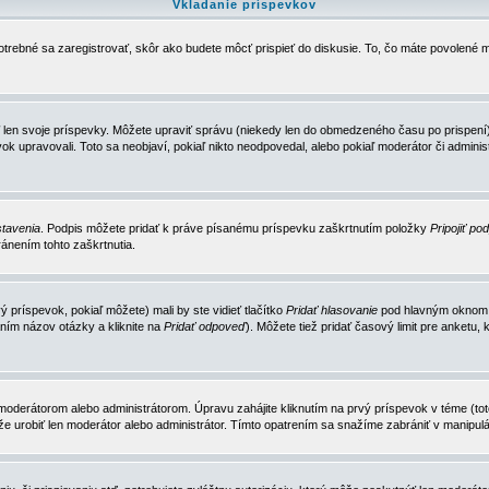
Vkladanie príspevkov
trebné sa zaregistrovať, skôr ako budete môcť prispieť do diskusie. To, čo máte povolené m
 len svoje príspevky. Môžete upraviť správu (niekedy len do obmedzeného času po prispení) 
k upravovali. Toto sa neobjaví, pokiaľ nikto neodpovedal, alebo pokiaľ moderátor či adminis
tavenia
. Podpis môžete pridať k práve písanému príspevku zaškrtnutím položky
Pripojiť po
ánením tohto zaškrtnutia.
 príspevok, pokiaľ môžete) mali by ste vidieť tlačítko
Pridať hlasovanie
pod hlavným oknom n
ním názov otázky a kliknite na
Pridať odpoveď
). Môžete tiež pridať časový limit pre anket
erátorom alebo administrátorom. Úpravu zahájite kliknutím na prvý príspevok v téme (toto 
e urobiť len moderátor alebo administrátor. Tímto opatrením sa snažíme zabrániť v manipulá