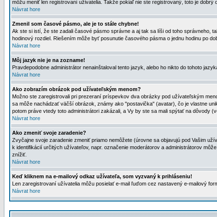
môžu meniť len registrovaní uživatelia. Takže pokiaľ nie ste registrovaný, toto je dobrý 
Návrat hore
Zmenil som časové pásmo, ale je to stále chybne!
Ak ste si istí, že ste zadali časové pásmo správne a aj tak sa líši od toho správneho
hodinový rozdiel. Riešením môže byť posunutie časového pásma o jednu hodinu po dob
Návrat hore
Môj jazyk nie je na zozname!
Pravdepodobne administrátor nenainštaloval tento jazyk, alebo ho nikto do tohoto jazyka 
Návrat hore
Ako zobrazím obrázok pod užívateľským menom?
Možno ste zaregistrovali pri prezeraní príspevkov dva obrázky pod užívateľským menom
sa môže nachádzať väčší obrázok, známy ako "postavička" (avatar), čo je vlastne uniká
potom práve vtedy toto administrátori zakázali, a Vy by ste sa mali spýtať na dôvody (v
Návrat hore
Ako zmeniť svoje zaradenie?
Zvyčajne svoje zaradenie zmeniť priamo nemôžete (úrovne sa objavujú pod Vašim užív
k identifikácií určitých užívateľov, napr. označenie moderátorov a administrátorov m
znížiť.
Návrat hore
Keď kliknem na e-mailový odkaz užívateľa, som vyzvaný k prihláseniu!
Len zaregistrovaní užívatelia môžu posielať e-mail ľuďom cez nastavený e-mailový form
Návrat hore