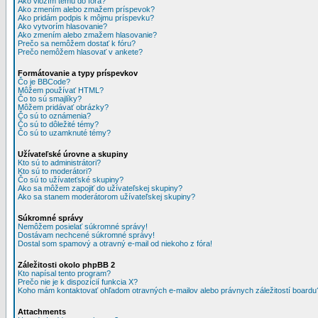
Ako vložím tému do fóra?
Ako zmením alebo zmažem príspevok?
Ako pridám podpis k môjmu príspevku?
Ako vytvorím hlasovanie?
Ako zmením alebo zmažem hlasovanie?
Prečo sa nemôžem dostať k fóru?
Prečo nemôžem hlasovať v ankete?
Formátovanie a typy príspevkov
Čo je BBCode?
Môžem používať HTML?
Čo to sú smajlíky?
Môžem pridávať obrázky?
Čo sú to oznámenia?
Čo sú to dôležité témy?
Čo sú to uzamknuté témy?
Užívateľské úrovne a skupiny
Kto sú to administrátori?
Kto sú to moderátori?
Čo sú to užívateťské skupiny?
Ako sa môžem zapojiť do užívateľskej skupiny?
Ako sa stanem moderátorom užívateľskej skupiny?
Súkromné správy
Nemôžem posielať súkromné správy!
Dostávam nechcené súkromné správy!
Dostal som spamový a otravný e-mail od niekoho z fóra!
Záležitosti okolo phpBB 2
Kto napísal tento program?
Prečo nie je k dispozícií funkcia X?
Koho mám kontaktovať ohľadom otravných e-mailov alebo právnych záležitostí boardu
Attachments