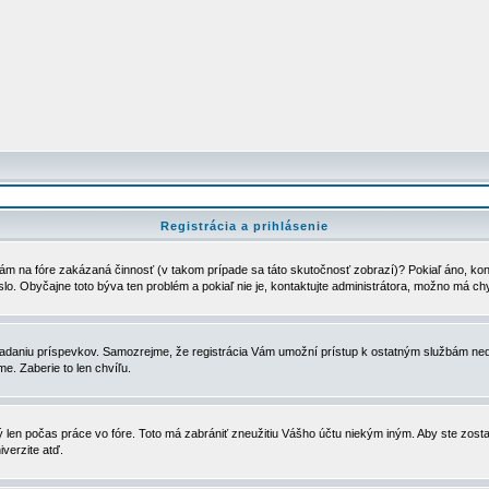
Registrácia a prihlásenie
ám na fóre zakázaná činnosť (v takom prípade sa táto skutočnosť zobrazí)? Pokiaľ áno, kontak
eslo. Obyčajne toto býva ten problém a pokiaľ nie je, kontaktujte administrátora, možno má ch
u vkladaniu príspevkov. Samozrejme, že registrácia Vám umožní prístup k ostatným službám
e. Zaberie to len chvíľu.
ý len počas práce vo fóre. Toto má zabrániť zneužitiu Vášho účtu niekým iným. Aby ste zostal
iverzite atď.