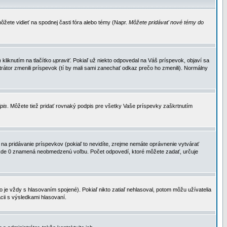
ôžete vidieť na spodnej časti fóra alebo témy (Napr.
Môžete pridávať nové témy do
kliknutím na tlačítko
upraviť
. Pokiaľ už niekto odpovedal na Váš príspevok, objaví sa
trátor zmenili príspevok (tí by mali sami zanechať odkaz prečo ho zmenili). Normálny
dpis
. Môžete tiež pridať rovnaký podpis pre všetky Vaše príspevky zaškrtnutím
a pridávanie príspevkov (pokiaľ to nevidíte, zrejme nemáte oprávnenie vytvárať
u, kde 0 znamená neobmedzenú voľbu. Počet odpovedí, ktoré môžete zadať, určuje
je vždy s hlasovaním spojené). Pokiaľ nikto zatiaľ nehlasoval, potom môžu užívatelia
cii s výsledkami hlasovaní.