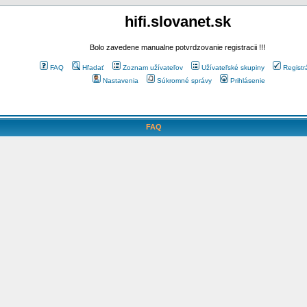
hifi.slovanet.sk
Bolo zavedene manualne potvrdzovanie registracii !!!
FAQ
Hľadať
Zoznam užívateľov
Užívateľské skupiny
Registr
Nastavenia
Súkromné správy
Prihlásenie
FAQ