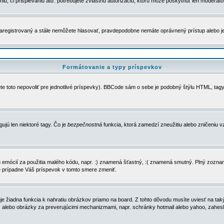
u, či prispievaniu atď. potrebujete zvláštnu autorizáciu, ktorú môže poskytnúť len moderátor 
e zaregistrovaný a stále nemôžete hlasovať, pravdepodobne nemáte oprávnený prístup alebo 
Formátovanie a typy príspevkov
e toto nepovoliť pre jednotlivé príspevky). BBCode sám o sebe je podobný štýlu HTML, tagy
gujú len niektoré tagy. Čo je
bezpečnostná
funkcia, ktorá zamedzí zneužitiu alebo zničeniu 
zu emócií za použitia malého kódu, napr. :) znamená šťastný, :( znamená smutný. Plný zozna
e prípadne Váš príspevok v tomto smere zmeniť.
 žiadna funkcia k nahratiu obrázkov priamo na board. Z tohto dôvodu musíte uviesť na taký
ca) alebo obrázky za preverujúcimi mechanizmami, napr. schránky hotmail alebo yahoo, zahe