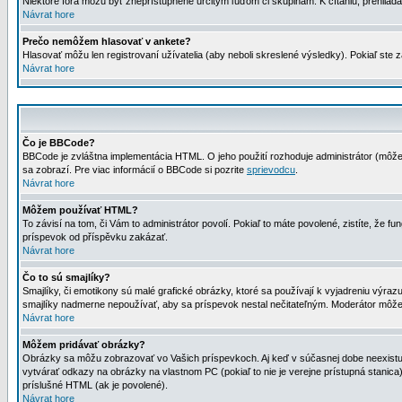
Niektoré fóra môžu byť zneprístupnené určitým ľuďom či skupinám. K čítaniu, prehliadani
Návrat hore
Prečo nemôžem hlasovať v ankete?
Hlasovať môžu len registrovaní užívatelia (aby neboli skreslené výsledky). Pokiaľ st
Návrat hore
Čo je BBCode?
BBCode je zvláštna implementácia HTML. O jeho použití rozhoduje administrátor (môžet
sa zobrazí. Pre viac informácií o BBCode si pozrite
sprievodcu
.
Návrat hore
Môžem používať HTML?
To závisí na tom, či Vám to administrátor povolí. Pokiaľ to máte povolené, zistíte, že fun
príspevok od příspěvku zakázať.
Návrat hore
Čo to sú smajlíky?
Smajlíky, či emotikony sú malé grafické obrázky, ktoré sa používají k vyjadreniu výra
smajlíky nadmerne nepoužívať, aby sa príspevok nestal nečitateľným. Moderátor môž
Návrat hore
Môžem pridávať obrázky?
Obrázky sa môžu zobrazovať vo Vašich príspevkoch. Aj keď v súčasnej dobe neexistuje
vytvárať odkazy na obrázky na vlastnom PC (pokiaľ to nie je verejne prístupná stani
príslušné HTML (ak je povolené).
Návrat hore