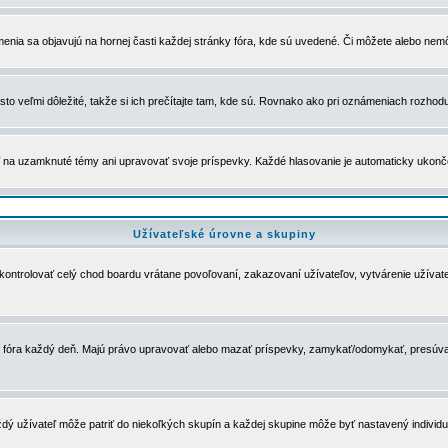
menia sa objavujú na hornej časti každej stránky fóra, kde sú uvedené. Či môžete alebo nemô
to veľmi dôležité, takže si ich prečítajte tam, kde sú. Rovnako ako pri oznámeniach rozhoduje
a uzamknuté témy ani upravovať svoje príspevky. Každé hlasovanie je automaticky ukon
Užívateľské úrovne a skupiny
u kontrolovať celý chod boardu vrátane povoľovaní, zakazovaní užívateľov, vytvárenie užíva
 chod fóra každý deň. Majú právo upravovať alebo mazať príspevky, zamykať/odomykať, presúva
dý užívateľ môže patriť do niekoľkých skupín a každej skupine môže byť nastavený individuá