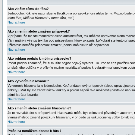
Ako vložím tému do fóra?
Jednoucho. Kliknete na príslušné tlačítko na obrazovke fóra alebo témy. Možno bude po
tohto fóra, Môžete hlasovať v tomto fóre, atd.
).
Návrat hore
Ako zmením alebo zmažem príspevok?
V prípade, že nie ste moderátor alebo administrátor, tak môžete upravovať alebo mazať
Vám malinký výstup textíku pod príspevkom, ktorý ukazuje, koľkokrát ste tento príspevo
užívatelia nemôžu príspevok zmazať, pokiaľ naň niekto už odpovedal.
Návrat hore
Ako pridám podpis k môjmu príspevku?
Pridať podpis znamená, že si musíte najprv nejaký vytvoriť. To urobíte cez položku
Nas
príslušného políčka v profile (je možné nepridávať podpis k vybratým príspevkom odstr
Návrat hore
Ako vytvorím hlasovanie?
Vytvorenie hlasovania je jednoduché. Keď pridáte nový príspevok (alebo upravujete prvý
ankety). Mali by ste zadať názov ankety a potom aspoň dve možnosti (nastavte napísa
administrátor boardu.
Návrat hore
Ako zmením alebo zmažem hlasovanie?
Je to rovnaké ako s príspevkami, hlasovania môžu byť editované pôvodným autorom, mod
vymazať alebo zmeniť položku v hlasovaní, v prípade už uskutočnenej voľby to tak môž
Návrat hore
Prečo sa nemôžem dostať k fóru?