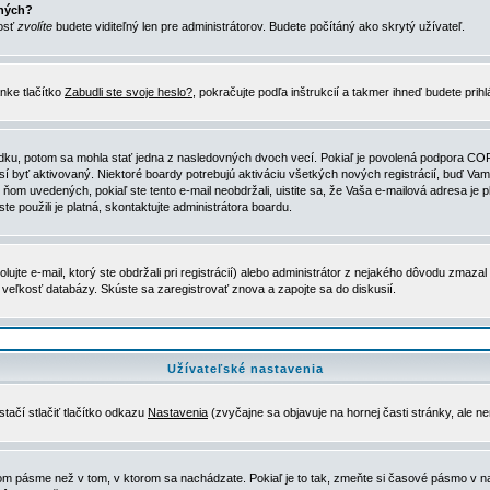
ených?
nosť
zvolíte
budete viditeľný len pre administrátorov. Budete počítáný ako skrytý užívateľ.
nke tlačítko
Zabudli ste svoje heslo?
, pokračujte podľa inštrukcií a takmer ihneď budete prih
dku, potom sa mohla stať jedna z nasledovných dvoch vecí. Pokiaľ je povolená podpora COPPA 
sí byť aktivovaný. Niektoré boardy potrebujú aktiváciu všetkých nových registrácií, buď Vami
 v ňom uvedených, pokiaľ ste tento e-mail neobdržali, uistite sa, že Vaša e-mailová adresa j
ste použili je platná, skontaktujte administrátora boardu.
te e-mail, ktorý ste obdržali pri registrácií) alebo administrátor z nejakého dôvodu zmazal 
la veľkosť databázy. Skúste sa zaregistrovať znova a zapojte sa do diskusií.
Užívateľské nastavenia
tačí stlačiť tlačítko odkazu
Nastavenia
(zvyčajne sa objavuje na hornej časti stránky, ale n
vom pásme než v tom, v ktorom sa nachádzate. Pokiaľ je to tak, zmeňte si časové pásmo v