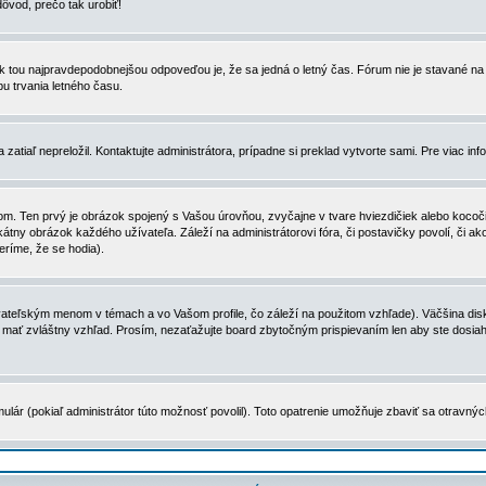
dôvod, prečo tak urobiť!
, tak tou najpravdepodobnejšou odpoveďou je, že sa jedná o letný čas. Fórum nie je stavané
u trvania letného času.
zatiaľ nepreložil. Kontaktujte administrátora, prípadne si preklad vytvorte sami. Pre viac in
. Ten prvý je obrázok spojený s Vašou úrovňou, zvyčajne v tvare hviezdičiek alebo kocočiek
tny obrázok každého užívateľa. Záleží na administrátorovi fóra, či postavičky povolí, či ak
eríme, že se hodia).
ateľským menom v témach a vo Vašom profile, čo záleží na použitom vzhľade). Väčšina disk
ôže mať zvláštny vzhľad. Prosím, nezaťažujte board zbytočným prispievaním len aby ste dosi
ulár (pokiaľ administrátor túto možnosť povolil). Toto opatrenie umožňuje zbaviť sa otravný