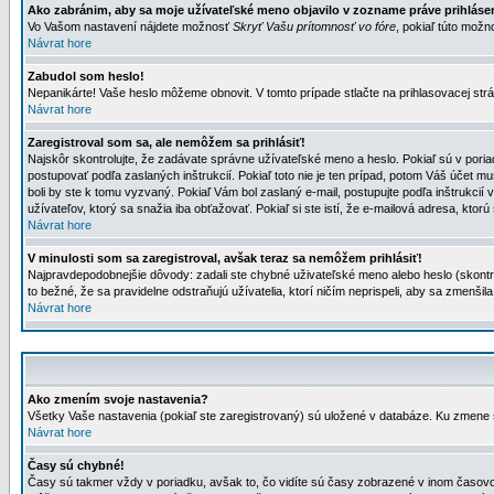
Ako zabránim, aby sa moje užívateľské meno objavilo v zozname práve prihlás
Vo Vašom nastavení nájdete možnosť
Skryť Vašu prítomnosť vo fóre
, pokiaľ túto mož
Návrat hore
Zabudol som heslo!
Nepanikárte! Vaše heslo môžeme obnovit. V tomto prípade stlačte na prihlasovacej strá
Návrat hore
Zaregistroval som sa, ale nemôžem sa prihlásiť!
Najskôr skontrolujte, že zadávate správne užívateľské meno a heslo. Pokiaľ sú v poria
postupovať podľa zaslaných inštrukcií. Pokiaľ toto nie je ten prípad, potom Váš účet mu
boli by ste k tomu vyzvaný. Pokiaľ Vám bol zaslaný e-mail, postupujte podľa inštrukcií
užívateľov, ktorý sa snažia iba obťažovať. Pokiaľ si ste istí, že e-mailová adresa, ktorú 
Návrat hore
V minulosti som sa zaregistroval, avšak teraz sa nemôžem prihlásiť!
Najpravdepodobnejšie dôvody: zadali ste chybné uživateľské meno alebo heslo (skontroluj
to bežné, že sa pravidelne odstraňujú užívatelia, ktorí ničím neprispeli, aby sa zmenši
Návrat hore
Ako zmením svoje nastavenia?
Všetky Vaše nastavenia (pokiaľ ste zaregistrovaný) sú uložené v databáze. Ku zmene s
Návrat hore
Časy sú chybné!
Časy sú takmer vždy v poriadku, avšak to, čo vidíte sú časy zobrazené v inom časo