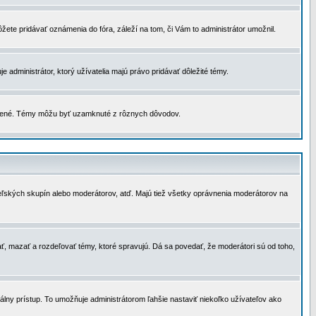
žete pridávať oznámenia do fóra, záleží na tom, či Vám to administrátor umožnil.
 administrátor, ktorý užívatelia majú právo pridávať dôležité témy.
čené. Témy môžu byť uzamknuté z rôznych dôvodov.
teľských skupín alebo moderátorov, atď. Majú tiež všetky oprávnenia moderátorov na
ť, mazať a rozdeľovať témy, ktoré spravujú. Dá sa povedať, že moderátori sú od toho,
lny prístup. To umožňuje administrátorom ľahšie nastaviť niekoľko užívateľov ako