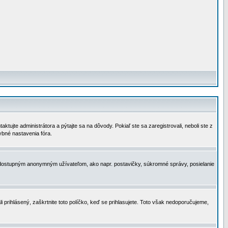
tujte administrátora a pýtajte sa na dôvody. Pokiaľ ste sa zaregistrovali, neboli ste z
ybné nastavenia fóra.
 nedostupným anonymným užívateľom, ako napr. postavičky, súkromné správy, posielanie
i prihlásený, zaškrtnite toto políčko, keď se prihlasujete. Toto však nedoporučujeme,