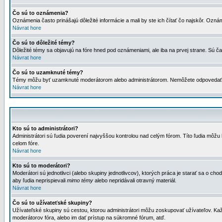
Čo sú to oznámenia?
Oznámenia často prinášajú dôležité informácie a mali by ste ich čítať čo najskôr. Ozná
Návrat hore
Čo sú to dôležité témy?
Dôležité témy sa objavujú na fóre hned pod oznámeniami, ale iba na prvej strane. Sú čas
Návrat hore
Čo sú to uzamknuté témy?
Témy môžu byť uzamknuté moderátorom alebo administrátorom. Nemôžete odpovedať n
Návrat hore
Kto sú to administrátori?
Administrátori sú ľudia poverení najvyššou kontrolou nad celým fórom. Títo ľudia môž
celom fóre.
Návrat hore
Kto sú to moderátori?
Moderátori sú jednotlivci (alebo skupiny jednotlivcov), ktorých práca je starať sa o
aby ľudia neprispievali
mimo témy
alebo nepridávali otravný materiál.
Návrat hore
Čo sú to užívateťské skupiny?
Užívateľské skupiny sú cestou, ktorou administrátori môžu zoskupovať užívateľov. Kaž
moderátorov fóra, alebo im dať prístup na súkromné fórum, atď.