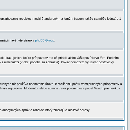
 na uplatňovanie rozdielov medzi štandardným a letným časom, takže sa môže jednať o 1
formácií navštívte stránky
phpBB Group
.
 ukazujúcich, koľko príspevkov ste už pridali, alebo Vašu pozíciu vo fóre. Pod ním
o s nimi naloží (v akej podobe sa zobrazia). Pokiaľ nemôžete využívať postavičky,
usných fór používa hodnotenie úrovní k rozlíšeniu počtu Vami pridaných príspevkov a
ahli vyššej úrovne. Moderátor alebo administrátor potom môže počet Vašich príspevkov
ch anonymných správ a robotov, ktorý zbierajú e-mailové adresy.