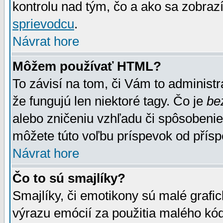
kontrolu nad tým, čo a ako sa zobrazí
sprievodcu
.
Návrat hore
Môžem používať HTML?
To závisí na tom, či Vám to administrá
že fungujú len niektoré tagy. Čo je
be
alebo zničeniu vzhľadu či spôsobeni
môžete túto voľbu príspevok od přís
Návrat hore
Čo to sú smajlíky?
Smajlíky, či emotikony sú malé grafic
výrazu emócií za použitia malého kód