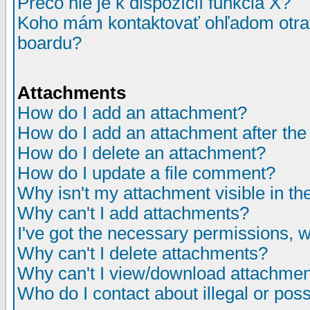
Prečo nie je k dispozícií funkcia X?
Koho mám kontaktovať ohľadom otrav
boardu?
Attachments
How do I add an attachment?
How do I add an attachment after the i
How do I delete an attachment?
How do I update a file comment?
Why isn't my attachment visible in th
Why can't I add attachments?
I've got the necessary permissions, 
Why can't I delete attachments?
Why can't I view/download attachme
Who do I contact about illegal or poss