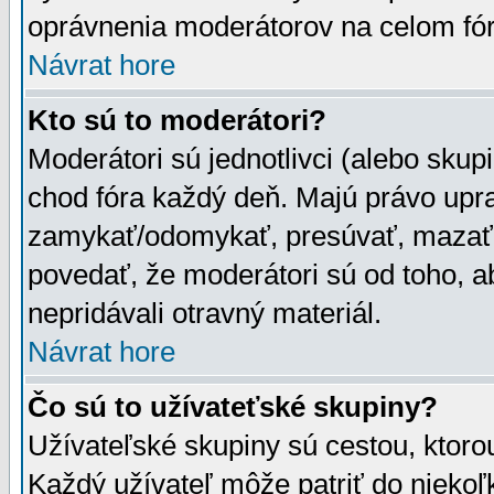
oprávnenia moderátorov na celom fór
Návrat hore
Kto sú to moderátori?
Moderátori sú jednotlivci (alebo skupi
chod fóra každý deň. Majú právo upr
zamykať/odomykať, presúvať, mazať a
povedať, že moderátori sú od toho, a
nepridávali otravný materiál.
Návrat hore
Čo sú to užívateťské skupiny?
Užívateľské skupiny sú cestou, ktoro
Každý užívateľ môže patriť do nieko