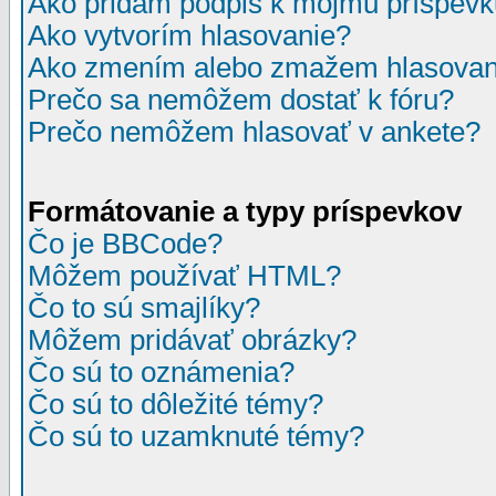
Ako pridám podpis k môjmu príspev
Ako vytvorím hlasovanie?
Ako zmením alebo zmažem hlasovan
Prečo sa nemôžem dostať k fóru?
Prečo nemôžem hlasovať v ankete?
Formátovanie a typy príspevkov
Čo je BBCode?
Môžem používať HTML?
Čo to sú smajlíky?
Môžem pridávať obrázky?
Čo sú to oznámenia?
Čo sú to dôležité témy?
Čo sú to uzamknuté témy?