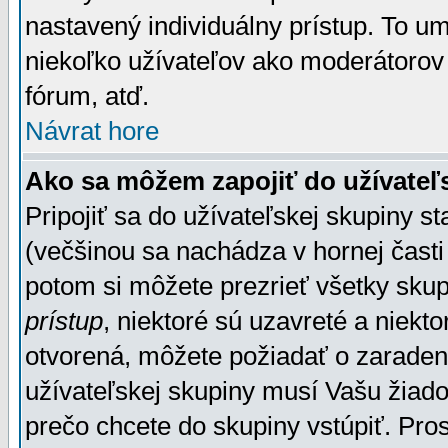
nastavený individuálny prístup. To u
niekoľko užívateľov ako moderátorov 
fórum, atď.
Návrat hore
Ako sa môžem zapojiť do užívateľ
Pripojiť sa do užívateľskej skupiny s
(večšinou sa nachádza v hornej časti 
potom si môžete prezrieť všetky sku
prístup
, niektoré sú uzavreté a niekt
otvorená, môžete požiadať o zaradeni
užívateľskej skupiny musí Vašu žiado
prečo chcete do skupiny vstúpiť. Pro