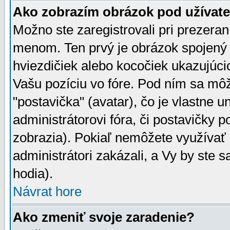
Ako zobrazím obrázok pod užíva
Možno ste zaregistrovali pri prezera
menom. Ten prvý je obrázok spojený 
hviezdičiek alebo kocočiek ukazujúcic
Vašu pozíciu vo fóre. Pod ním sa m
"postavička" (avatar), čo je vlastne 
administrátorovi fóra, či postavičky p
zobrazia). Pokiaľ nemôžete využívať 
administrátori zakázali, a Vy by ste 
hodia).
Návrat hore
Ako zmeniť svoje zaradenie?