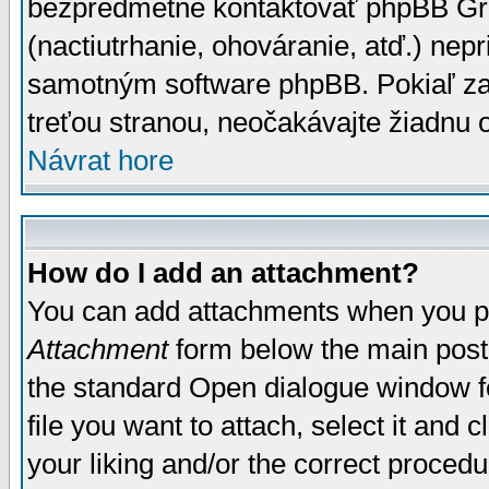
bezpredmetné kontaktovať phpBB Grou
(nactiutrhanie, ohováranie, atď.) ne
samotným software phpBB. Pokiaľ zaš
treťou stranou, neočakávajte žiadnu
Návrat hore
How do I add an attachment?
You can add attachments when you p
Attachment
form below the main post
the standard Open dialogue window fo
file you want to attach, select it and
your liking and/or the correct proced