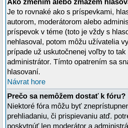
Ako zmením alebo zmažem hlasov
Je to rovnaké ako s príspevkami, h
autorom, moderátorom alebo administ
príspevok v téme (toto je vždy s hlas
nehlasoval, potom môžu užívatelia v
prípade už uskutočnenej voľby to tak
administrátor. Tímto opatrením sa sn
hlasovaní.
Návrat hore
Prečo sa nemôžem dostať k fóru?
Niektoré fóra môžu byť zneprístupnen
prehliadaniu, či prispievaniu atď. pot
poskytnúť len moderátor a administrát