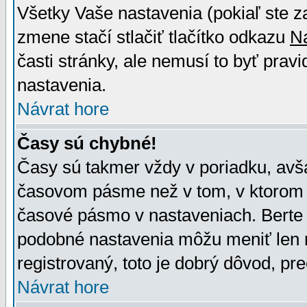
Všetky Vaše nastavenia (pokiaľ ste z
zmene stačí stlačiť tlačítko odkazu
N
časti stránky, ale nemusí to byť prav
nastavenia.
Návrat hore
Časy sú chybné!
Časy sú takmer vždy v poriadku, avša
časovom pásme než v tom, v ktorom s
časové pásmo v nastaveniach. Bert
podobné nastavenia môžu meniť len re
registrovaný, toto je dobrý dôvod, pre
Návrat hore