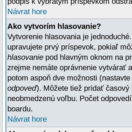
podpis k vybratým príspevkom odstrá
Návrat hore
Ako vytvorím hlasovanie?
Vytvorenie hlasovania je jednoduché.
upravujete prvý príspevok, pokiaľ môž
hlasovanie
pod hlavným oknom na prid
zrejme nemáte oprávnenie vytvárať an
potom aspoň dve možnosti (nastavte 
odpoveď
). Môžete tiež pridať časový
neobmedzenú voľbu. Počet odpovedí, 
boardu.
Návrat hore