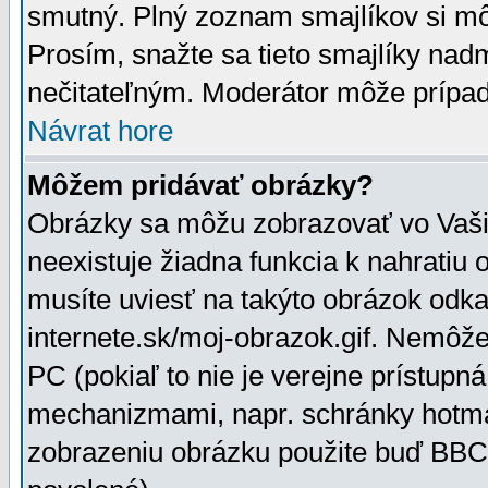
smutný. Plný zoznam smajlíkov si mô
Prosím, snažte sa tieto smajlíky nad
nečitateľným. Moderátor môže prípa
Návrat hore
Môžem pridávať obrázky?
Obrázky sa môžu zobrazovať vo Vaši
neexistuje žiadna funkcia k nahratiu
musíte uviesť na takýto obrázok odka
internete.sk/moj-obrazok.gif. Nemôž
PC (pokiaľ to nie je verejne prístupn
mechanizmami, napr. schránky hotmai
zobrazeniu obrázku použite buď BBCo