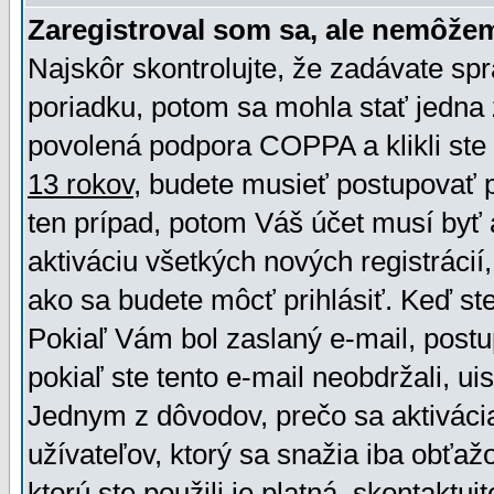
Zaregistroval som sa, ale nemôžem
Najskôr skontrolujte, že zadávate sp
poriadku, potom sa mohla stať jedna 
povolená podpora COPPA a klikli ste 
13 rokov
, budete musieť postupovať po
ten prípad, potom Váš účet musí byť 
aktiváciu všetkých nových registráci
ako sa budete môcť prihlásiť. Keď ste 
Pokiaľ Vám bol zaslaný e-mail, postu
pokiaľ ste tento e-mail neobdržali, ui
Jednym z dôvodov, prečo sa aktiváci
užívateľov, ktorý sa snažia iba obťažo
ktorú ste použili je platná, skontaktuj