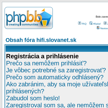
Bolo zaved
FAQ
Hľadať
Nastav
Obsah fóra hifi.slovanet.sk
Registrácia a prihlásenie
Prečo sa nemôžem prihlásiť?
Je vôbec potrebné sa zaregistrovať?
Prečo som automaticky odhlásený?
Ako zabránim, aby sa moje užívateľ
prihlásených?
Zabudol som heslo!
Zaregistroval som sa, ale nemôžem sa