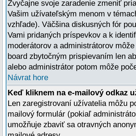
Zvyčajne svoje zaradenie zmeniť pr
Vašim užívateľským menom v témach 
vzhľade). Väčšina diskusných fór pou
Vami pridaných príspevkov a k identif
moderátorov a administrátorov môže 
board zbytočným prispievaním len aby
alebo administrátor potom môže počet
Návrat hore
Keď kliknem na e-mailový odkaz už
Len zaregistrovaní užívatelia môžu p
mailový formulár (pokiaľ administráto
umožňuje zbaviť sa otravných anonym
mailové adresy.