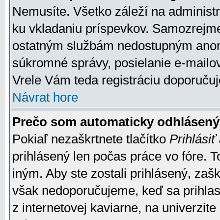
Nemusíte. Všetko záleží na administrá
ku vkladaniu príspevkov. Samozrejme
ostatným službám nedostupným anon
súkromné správy, posielanie e-mailov
Vrele Vám teda registráciu doporučuj
Návrat hore
Prečo som automaticky odhlásen
Pokiaľ nezaškrtnete tlačítko
Prihlásiť
prihlásený len počas práce vo fóre. 
iným. Aby ste zostali prihlásený, zaškr
však nedoporučujeme, keď sa prihlasuj
z internetovej kaviarne, na univerzite 