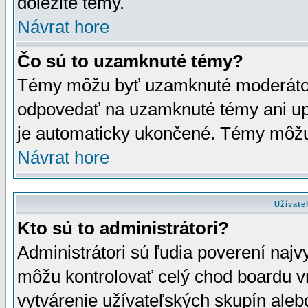
dôležité témy.
Návrat hore
Čo sú to uzamknuté témy?
Témy môžu byť uzamknuté moderáto
odpovedať na uzamknuté témy ani up
je automaticky ukončené. Témy môžu
Návrat hore
Užívate
Kto sú to administrátori?
Administrátori sú ľudia poverení najv
môžu kontrolovať celý chod boardu v
vytvárenie užívateľských skupín aleb