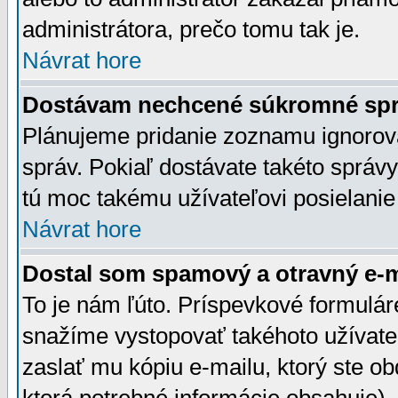
administrátora, prečo tomu tak je.
Návrat hore
Dostávam nechcené súkromné spr
Plánujeme pridanie zoznamu ignorov
správ. Pokiaľ dostávate takéto správy
tú moc takému užívateľovi posielanie
Návrat hore
Dostal som spamový a otravný e-ma
To je nám ľúto. Príspevkové formulá
snažíme vystopovať takéhoto užívateľ
zaslať mu kópiu e-mailu, ktorý ste obdr