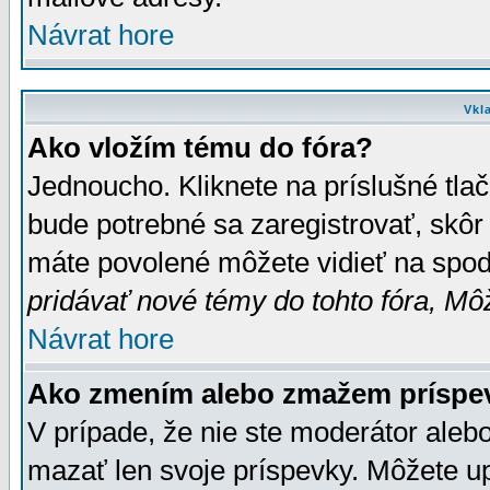
Návrat hore
Vkl
Ako vložím tému do fóra?
Jednoucho. Kliknete na príslušné tla
bude potrebné sa zaregistrovať, skôr 
máte povolené môžete vidieť na spodn
pridávať nové témy do tohto fóra, Môž
Návrat hore
Ako zmením alebo zmažem príspe
V prípade, že nie ste moderátor aleb
mazať len svoje príspevky. Môžete u