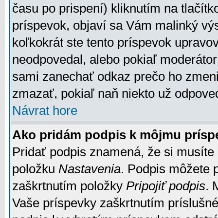
času po prispení) kliknutím na tlačít
príspevok, objaví sa Vám malinký výs
koľkokrát ste tento príspevok upravova
neodpovedal, alebo pokiaľ moderátor č
sami zanechať odkaz prečo ho zmenil
zmazať, pokiaľ naň niekto už odpoved
Návrat hore
Ako pridám podpis k môjmu prísp
Pridať podpis znamená, že si musíte n
položku
Nastavenia
. Podpis môžete 
zaškrtnutím položky
Pripojiť podpis
. 
Vaše príspevky zaškrtnutím príslušné