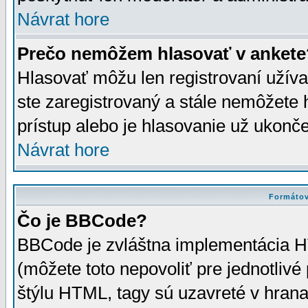
Návrat hore
Prečo nemôžem hlasovať v ankete
Hlasovať môžu len registrovaní užívat
ste zaregistrovaný a stále nemôžet
prístup alebo je hlasovanie už ukonč
Návrat hore
Formátov
Čo je BBCode?
BBCode je zvláštna implementácia HT
(môžete toto nepovoliť pre jednotli
štýlu HTML, tagy sú uzavreté v hrana