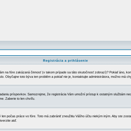
Registrácia a prihlásenie
ám na fóre zakázaná činnosť (v takom prípade sa táto skutočnosť zobrazí)? Pokiaľ áno, kontak
eslo. Obyčajne toto býva ten problém a pokiaľ nie je, kontaktujte administrátora, možno má ch
u vkladaniu príspevkov. Samozrejme, že registrácia Vám umožní prístup k ostatným službám
e. Zaberie to len chvíľu.
ý len počas práce vo fóre. Toto má zabrániť zneužitiu Vášho účtu niekým iným. Aby ste zostal
iverzite atď.