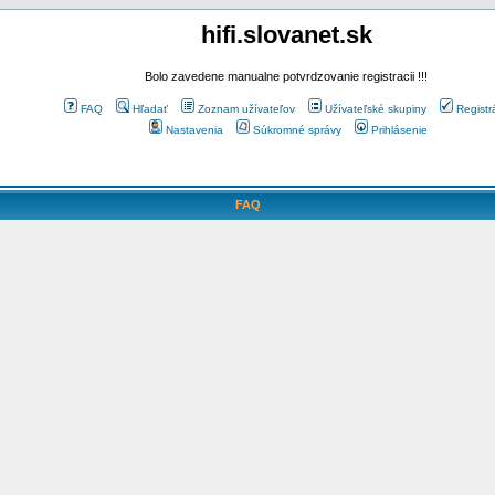
hifi.slovanet.sk
Bolo zavedene manualne potvrdzovanie registracii !!!
FAQ
Hľadať
Zoznam užívateľov
Užívateľské skupiny
Registr
Nastavenia
Súkromné správy
Prihlásenie
FAQ