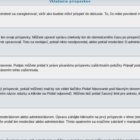
Vkladanie príspevkov
trebné sa zaregistrovať, skôr ako budete môcť prispieť do diskusie. To, čo máte povolené m
 len svoje príspevky. Môžete upraviť správu (niekedy len do obmedzeného času po prispení) 
k upravovali. Toto sa neobjaví, pokiaľ nikto neodpovedal, alebo pokiaľ moderátor či adminis
tavenia
. Podpis môžete pridať k práve písanému príspevku zaškrtnutím položky
Pripojiť po
ánením tohto zaškrtnutia.
 príspevok, pokiaľ môžete) mali by ste vidieť tlačítko
Pridať hlasovanie
pod hlavným oknom n
ním názov otázky a kliknite na
Pridať odpoveď
). Môžete tiež pridať časový limit pre anket
erátorom alebo administrátorom. Úpravu zahájite kliknutím na prvý príspevok v téme (toto 
e urobiť len moderátor alebo administrátor. Tímto opatrením sa snažíme zabrániť v manipulá