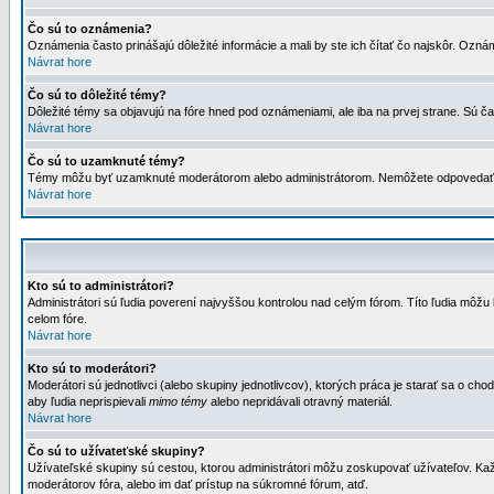
Čo sú to oznámenia?
Oznámenia často prinášajú dôležité informácie a mali by ste ich čítať čo najskôr. Ozná
Návrat hore
Čo sú to dôležité témy?
Dôležité témy sa objavujú na fóre hned pod oznámeniami, ale iba na prvej strane. Sú čas
Návrat hore
Čo sú to uzamknuté témy?
Témy môžu byť uzamknuté moderátorom alebo administrátorom. Nemôžete odpovedať n
Návrat hore
Kto sú to administrátori?
Administrátori sú ľudia poverení najvyššou kontrolou nad celým fórom. Títo ľudia môž
celom fóre.
Návrat hore
Kto sú to moderátori?
Moderátori sú jednotlivci (alebo skupiny jednotlivcov), ktorých práca je starať sa o
aby ľudia neprispievali
mimo témy
alebo nepridávali otravný materiál.
Návrat hore
Čo sú to užívateťské skupiny?
Užívateľské skupiny sú cestou, ktorou administrátori môžu zoskupovať užívateľov. Kaž
moderátorov fóra, alebo im dať prístup na súkromné fórum, atď.