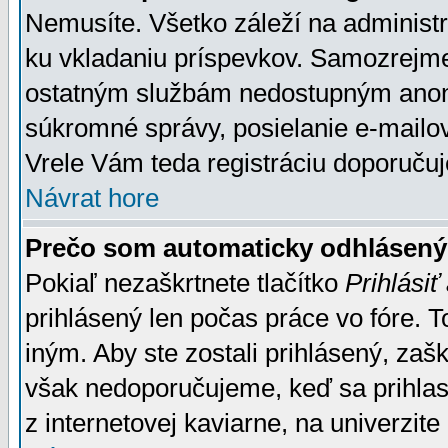
Nemusíte. Všetko záleží na administrá
ku vkladaniu príspevkov. Samozrejme
ostatným službám nedostupným anon
súkromné správy, posielanie e-mailov
Vrele Vám teda registráciu doporučuj
Návrat hore
Prečo som automaticky odhlásen
Pokiaľ nezaškrtnete tlačítko
Prihlásiť
prihlásený len počas práce vo fóre. 
iným. Aby ste zostali prihlásený, zaškr
však nedoporučujeme, keď sa prihlasuj
z internetovej kaviarne, na univerzite 