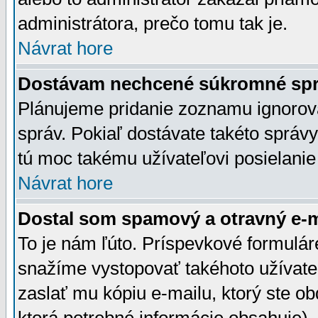
administrátora, prečo tomu tak je.
Návrat hore
Dostávam nechcené súkromné spr
Plánujeme pridanie zoznamu ignorov
správ. Pokiaľ dostávate takéto správy
tú moc takému užívateľovi posielanie
Návrat hore
Dostal som spamový a otravný e-ma
To je nám ľúto. Príspevkové formulá
snažíme vystopovať takéhoto užívateľ
zaslať mu kópiu e-mailu, ktorý ste obdr