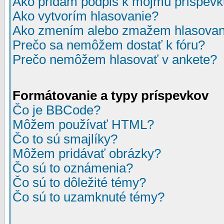
Ako pridám podpis k môjmu príspev
Ako vytvorím hlasovanie?
Ako zmením alebo zmažem hlasovan
Prečo sa nemôžem dostať k fóru?
Prečo nemôžem hlasovať v ankete?
Formátovanie a typy príspevkov
Čo je BBCode?
Môžem používať HTML?
Čo to sú smajlíky?
Môžem pridávať obrázky?
Čo sú to oznámenia?
Čo sú to dôležité témy?
Čo sú to uzamknuté témy?