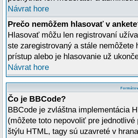
Návrat hore
Prečo nemôžem hlasovať v ankete
Hlasovať môžu len registrovaní užívat
ste zaregistrovaný a stále nemôžet
prístup alebo je hlasovanie už ukonč
Návrat hore
Formátov
Čo je BBCode?
BBCode je zvláštna implementácia HT
(môžete toto nepovoliť pre jednotli
štýlu HTML, tagy sú uzavreté v hrana