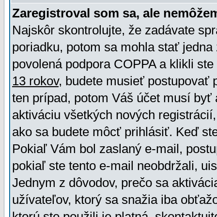
Zaregistroval som sa, ale nemôžem
Najskôr skontrolujte, že zadávate sp
poriadku, potom sa mohla stať jedna 
povolená podpora COPPA a klikli ste 
13 rokov
, budete musieť postupovať po
ten prípad, potom Váš účet musí byť 
aktiváciu všetkých nových registráci
ako sa budete môcť prihlásiť. Keď ste 
Pokiaľ Vám bol zaslaný e-mail, postu
pokiaľ ste tento e-mail neobdržali, ui
Jednym z dôvodov, prečo sa aktiváci
užívateľov, ktorý sa snažia iba obťažo
ktorú ste použili je platná, skontaktuj