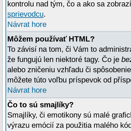
kontrolu nad tým, čo a ako sa zobrazí
sprievodcu
.
Návrat hore
Môžem používať HTML?
To závisí na tom, či Vám to administrá
že fungujú len niektoré tagy. Čo je
be
alebo zničeniu vzhľadu či spôsobeni
môžete túto voľbu príspevok od přís
Návrat hore
Čo to sú smajlíky?
Smajlíky, či emotikony sú malé grafic
výrazu emócií za použitia malého kód