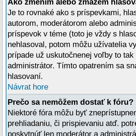
Ako zmením alebo zmažem hlasov
Je to rovnaké ako s príspevkami, h
autorom, moderátorom alebo administ
príspevok v téme (toto je vždy s hlas
nehlasoval, potom môžu užívatelia v
prípade už uskutočnenej voľby to tak
administrátor. Tímto opatrením sa sn
hlasovaní.
Návrat hore
Prečo sa nemôžem dostať k fóru?
Niektoré fóra môžu byť zneprístupnen
prehliadaniu, či prispievaniu atď. pot
poskytnúť len moderátor a administrát