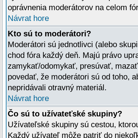
oprávnenia moderátorov na celom fór
Návrat hore
Kto sú to moderátori?
Moderátori sú jednotlivci (alebo skupi
chod fóra každý deň. Majú právo upr
zamykať/odomykať, presúvať, mazať a
povedať, že moderátori sú od toho, a
nepridávali otravný materiál.
Návrat hore
Čo sú to užívateťské skupiny?
Užívateľské skupiny sú cestou, ktoro
Každý užívateľ môže patriť do nieko