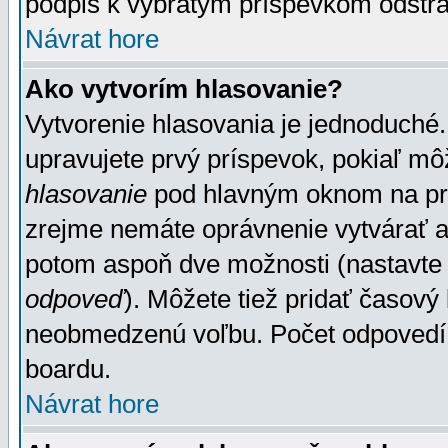
podpis k vybratým príspevkom odstrá
Návrat hore
Ako vytvorím hlasovanie?
Vytvorenie hlasovania je jednoduché.
upravujete prvý príspevok, pokiaľ môž
hlasovanie
pod hlavným oknom na prid
zrejme nemáte oprávnenie vytvárať an
potom aspoň dve možnosti (nastavte 
odpoveď
). Môžete tiež pridať časový
neobmedzenú voľbu. Počet odpovedí, 
boardu.
Návrat hore