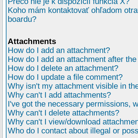
Prečo nie je k dispozícií funkcia X?
Koho mám kontaktovať ohľadom otrav
boardu?
Attachments
How do I add an attachment?
How do I add an attachment after the i
How do I delete an attachment?
How do I update a file comment?
Why isn't my attachment visible in th
Why can't I add attachments?
I've got the necessary permissions, 
Why can't I delete attachments?
Why can't I view/download attachme
Who do I contact about illegal or poss