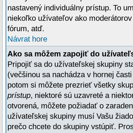
nastavený individuálny prístup. To u
niekoľko užívateľov ako moderátorov 
fórum, atď.
Návrat hore
Ako sa môžem zapojiť do užívateľ
Pripojiť sa do užívateľskej skupiny s
(večšinou sa nachádza v hornej časti 
potom si môžete prezrieť všetky sku
prístup
, niektoré sú uzavreté a niekt
otvorená, môžete požiadať o zaradeni
užívateľskej skupiny musí Vašu žiado
prečo chcete do skupiny vstúpiť. Pro