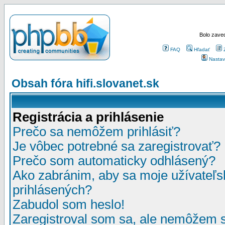
Bolo zaved
FAQ
Hľadať
Nastav
Obsah fóra hifi.slovanet.sk
Registrácia a prihlásenie
Prečo sa nemôžem prihlásiť?
Je vôbec potrebné sa zaregistrovať?
Prečo som automaticky odhlásený?
Ako zabránim, aby sa moje užívateľ
prihlásených?
Zabudol som heslo!
Zaregistroval som sa, ale nemôžem sa