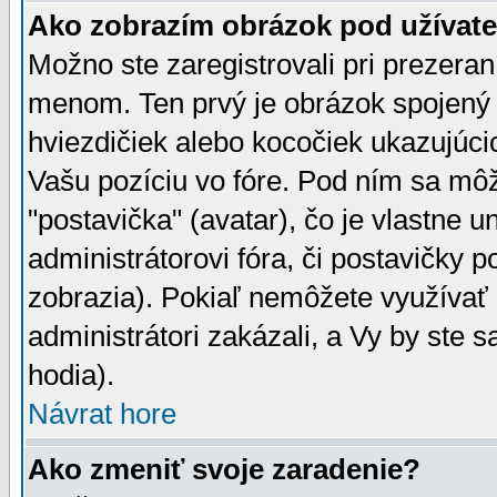
Ako zobrazím obrázok pod užíva
Možno ste zaregistrovali pri prezera
menom. Ten prvý je obrázok spojený 
hviezdičiek alebo kocočiek ukazujúcic
Vašu pozíciu vo fóre. Pod ním sa m
"postavička" (avatar), čo je vlastne 
administrátorovi fóra, či postavičky p
zobrazia). Pokiaľ nemôžete využívať 
administrátori zakázali, a Vy by ste 
hodia).
Návrat hore
Ako zmeniť svoje zaradenie?