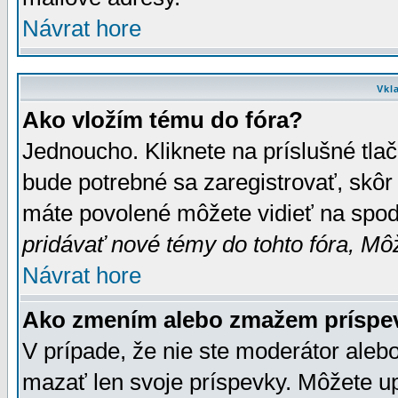
Návrat hore
Vkl
Ako vložím tému do fóra?
Jednoucho. Kliknete na príslušné tla
bude potrebné sa zaregistrovať, skôr 
máte povolené môžete vidieť na spodn
pridávať nové témy do tohto fóra, Môž
Návrat hore
Ako zmením alebo zmažem príspe
V prípade, že nie ste moderátor aleb
mazať len svoje príspevky. Môžete u