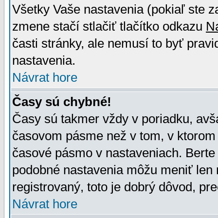
Všetky Vaše nastavenia (pokiaľ ste z
zmene stačí stlačiť tlačítko odkazu
N
časti stránky, ale nemusí to byť prav
nastavenia.
Návrat hore
Časy sú chybné!
Časy sú takmer vždy v poriadku, avša
časovom pásme než v tom, v ktorom s
časové pásmo v nastaveniach. Bert
podobné nastavenia môžu meniť len re
registrovaný, toto je dobrý dôvod, pre
Návrat hore