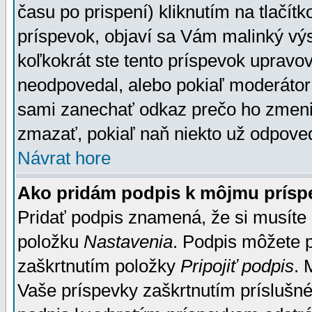
času po prispení) kliknutím na tlačít
príspevok, objaví sa Vám malinký výs
koľkokrát ste tento príspevok upravova
neodpovedal, alebo pokiaľ moderátor č
sami zanechať odkaz prečo ho zmenil
zmazať, pokiaľ naň niekto už odpoved
Návrat hore
Ako pridám podpis k môjmu prísp
Pridať podpis znamená, že si musíte n
položku
Nastavenia
. Podpis môžete 
zaškrtnutím položky
Pripojiť podpis
. 
Vaše príspevky zaškrtnutím príslušné