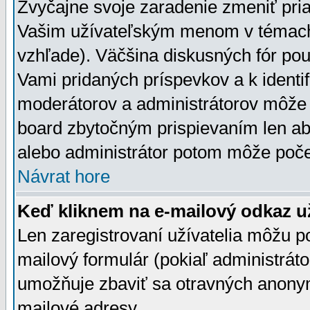
Zvyčajne svoje zaradenie zmeniť pr
Vašim užívateľským menom v témach 
vzhľade). Väčšina diskusných fór pou
Vami pridaných príspevkov a k identif
moderátorov a administrátorov môže 
board zbytočným prispievaním len aby
alebo administrátor potom môže počet
Návrat hore
Keď kliknem na e-mailový odkaz už
Len zaregistrovaní užívatelia môžu p
mailový formulár (pokiaľ administráto
umožňuje zbaviť sa otravných anonym
mailové adresy.