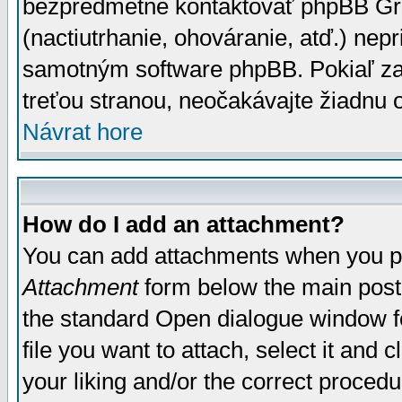
bezpredmetné kontaktovať phpBB Grou
(nactiutrhanie, ohováranie, atď.) ne
samotným software phpBB. Pokiaľ zaš
treťou stranou, neočakávajte žiadnu
Návrat hore
How do I add an attachment?
You can add attachments when you p
Attachment
form below the main post
the standard Open dialogue window fo
file you want to attach, select it and
your liking and/or the correct proced