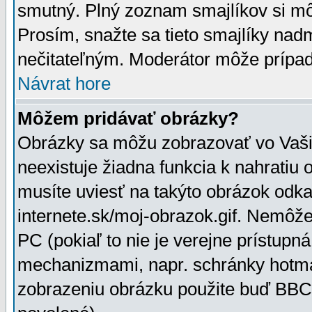
smutný. Plný zoznam smajlíkov si mô
Prosím, snažte sa tieto smajlíky nad
nečitateľným. Moderátor môže prípa
Návrat hore
Môžem pridávať obrázky?
Obrázky sa môžu zobrazovať vo Vaši
neexistuje žiadna funkcia k nahratiu
musíte uviesť na takýto obrázok odka
internete.sk/moj-obrazok.gif. Nemôž
PC (pokiaľ to nie je verejne prístupn
mechanizmami, napr. schránky hotmai
zobrazeniu obrázku použite buď BBCo