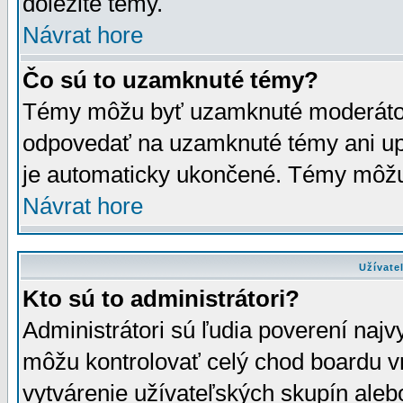
dôležité témy.
Návrat hore
Čo sú to uzamknuté témy?
Témy môžu byť uzamknuté moderáto
odpovedať na uzamknuté témy ani up
je automaticky ukončené. Témy môžu
Návrat hore
Užívate
Kto sú to administrátori?
Administrátori sú ľudia poverení najv
môžu kontrolovať celý chod boardu v
vytvárenie užívateľských skupín aleb