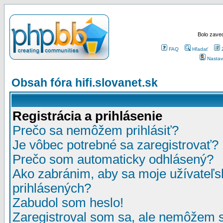
Bolo zaved
FAQ
Hľadať
Nastav
Obsah fóra hifi.slovanet.sk
Registrácia a prihlásenie
Prečo sa nemôžem prihlásiť?
Je vôbec potrebné sa zaregistrovať?
Prečo som automaticky odhlásený?
Ako zabránim, aby sa moje užívateľ
prihlásených?
Zabudol som heslo!
Zaregistroval som sa, ale nemôžem sa