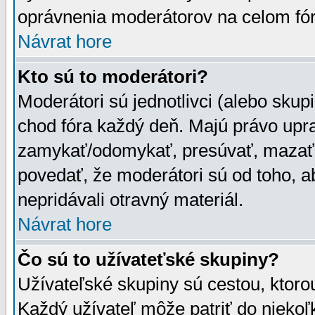
oprávnenia moderátorov na celom fór
Návrat hore
Kto sú to moderátori?
Moderátori sú jednotlivci (alebo skupi
chod fóra každý deň. Majú právo upr
zamykať/odomykať, presúvať, mazať a
povedať, že moderátori sú od toho, a
nepridávali otravný materiál.
Návrat hore
Čo sú to užívateťské skupiny?
Užívateľské skupiny sú cestou, ktoro
Každý užívateľ môže patriť do nieko