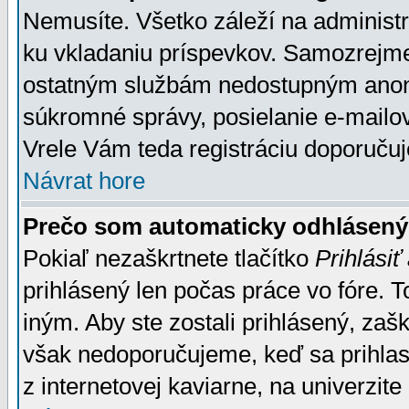
Nemusíte. Všetko záleží na administrá
ku vkladaniu príspevkov. Samozrejme
ostatným službám nedostupným anon
súkromné správy, posielanie e-mailov
Vrele Vám teda registráciu doporučuj
Návrat hore
Prečo som automaticky odhlásen
Pokiaľ nezaškrtnete tlačítko
Prihlásiť
prihlásený len počas práce vo fóre. 
iným. Aby ste zostali prihlásený, zaškr
však nedoporučujeme, keď sa prihlasuj
z internetovej kaviarne, na univerzite 