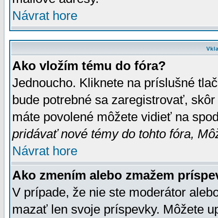
Návrat hore
Vkl
Ako vložím tému do fóra?
Jednoucho. Kliknete na príslušné tla
bude potrebné sa zaregistrovať, skôr 
máte povolené môžete vidieť na spodn
pridávať nové témy do tohto fóra, Môž
Návrat hore
Ako zmením alebo zmažem príspe
V prípade, že nie ste moderátor aleb
mazať len svoje príspevky. Môžete u