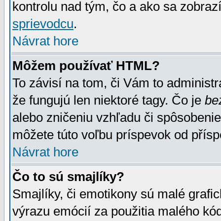
kontrolu nad tým, čo a ako sa zobrazí
sprievodcu
.
Návrat hore
Môžem používať HTML?
To závisí na tom, či Vám to administrá
že fungujú len niektoré tagy. Čo je
be
alebo zničeniu vzhľadu či spôsobeni
môžete túto voľbu príspevok od přís
Návrat hore
Čo to sú smajlíky?
Smajlíky, či emotikony sú malé grafic
výrazu emócií za použitia malého kód