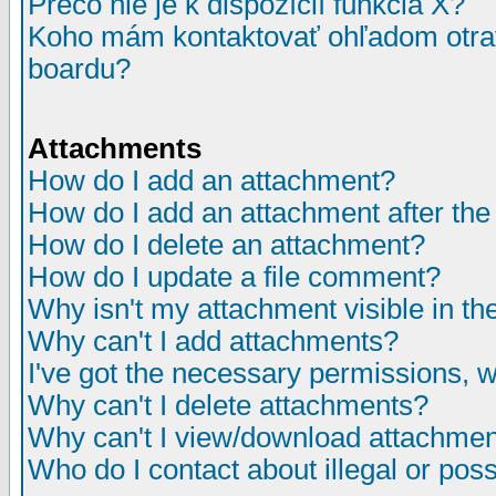
Prečo nie je k dispozícií funkcia X?
Koho mám kontaktovať ohľadom otrav
boardu?
Attachments
How do I add an attachment?
How do I add an attachment after the i
How do I delete an attachment?
How do I update a file comment?
Why isn't my attachment visible in th
Why can't I add attachments?
I've got the necessary permissions, 
Why can't I delete attachments?
Why can't I view/download attachme
Who do I contact about illegal or poss