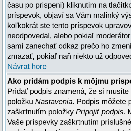
času po prispení) kliknutím na tlačít
príspevok, objaví sa Vám malinký výs
koľkokrát ste tento príspevok upravova
neodpovedal, alebo pokiaľ moderátor č
sami zanechať odkaz prečo ho zmenil
zmazať, pokiaľ naň niekto už odpoved
Návrat hore
Ako pridám podpis k môjmu prísp
Pridať podpis znamená, že si musíte n
položku
Nastavenia
. Podpis môžete 
zaškrtnutím položky
Pripojiť podpis
. 
Vaše príspevky zaškrtnutím príslušné