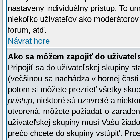
nastavený individuálny prístup. To u
niekoľko užívateľov ako moderátorov 
fórum, atď.
Návrat hore
Ako sa môžem zapojiť do užívateľ
Pripojiť sa do užívateľskej skupiny s
(večšinou sa nachádza v hornej časti 
potom si môžete prezrieť všetky sku
prístup
, niektoré sú uzavreté a niekt
otvorená, môžete požiadať o zaradeni
užívateľskej skupiny musí Vašu žiado
prečo chcete do skupiny vstúpiť. Pro