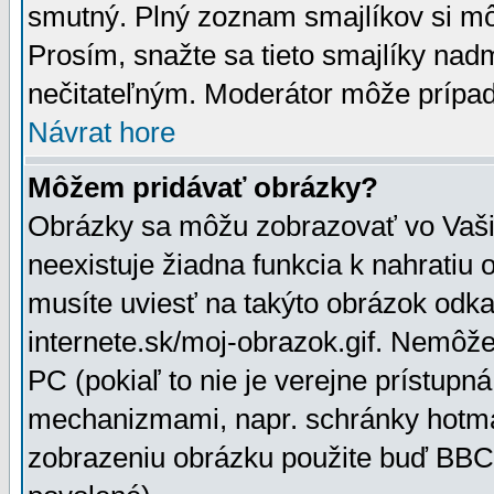
smutný. Plný zoznam smajlíkov si mô
Prosím, snažte sa tieto smajlíky nad
nečitateľným. Moderátor môže prípa
Návrat hore
Môžem pridávať obrázky?
Obrázky sa môžu zobrazovať vo Vaši
neexistuje žiadna funkcia k nahratiu
musíte uviesť na takýto obrázok odka
internete.sk/moj-obrazok.gif. Nemôž
PC (pokiaľ to nie je verejne prístupn
mechanizmami, napr. schránky hotmai
zobrazeniu obrázku použite buď BBCo