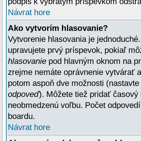
podpis k vybratým príspevkom odstrá
Návrat hore
Ako vytvorím hlasovanie?
Vytvorenie hlasovania je jednoduché.
upravujete prvý príspevok, pokiaľ môž
hlasovanie
pod hlavným oknom na prid
zrejme nemáte oprávnenie vytvárať an
potom aspoň dve možnosti (nastavte 
odpoveď
). Môžete tiež pridať časový
neobmedzenú voľbu. Počet odpovedí, 
boardu.
Návrat hore