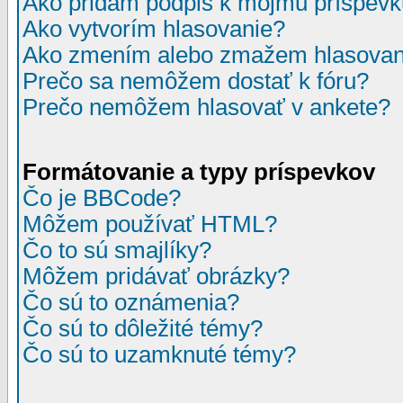
Ako pridám podpis k môjmu príspev
Ako vytvorím hlasovanie?
Ako zmením alebo zmažem hlasovan
Prečo sa nemôžem dostať k fóru?
Prečo nemôžem hlasovať v ankete?
Formátovanie a typy príspevkov
Čo je BBCode?
Môžem používať HTML?
Čo to sú smajlíky?
Môžem pridávať obrázky?
Čo sú to oznámenia?
Čo sú to dôležité témy?
Čo sú to uzamknuté témy?