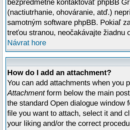
bezpredmetné kontaktovať phpBB Grou
(nactiutrhanie, ohováranie, atď.) ne
samotným software phpBB. Pokiaľ zaš
treťou stranou, neočakávajte žiadnu
Návrat hore
How do I add an attachment?
You can add attachments when you p
Attachment
form below the main post
the standard Open dialogue window fo
file you want to attach, select it and
your liking and/or the correct proced