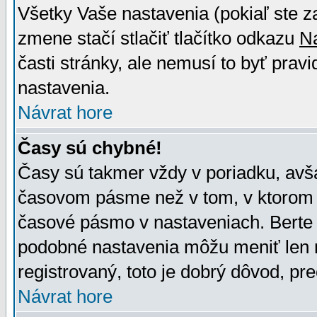
Všetky Vaše nastavenia (pokiaľ ste z
zmene stačí stlačiť tlačítko odkazu
N
časti stránky, ale nemusí to byť prav
nastavenia.
Návrat hore
Časy sú chybné!
Časy sú takmer vždy v poriadku, avša
časovom pásme než v tom, v ktorom s
časové pásmo v nastaveniach. Bert
podobné nastavenia môžu meniť len re
registrovaný, toto je dobrý dôvod, pre
Návrat hore