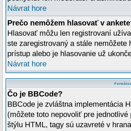
Návrat hore
Prečo nemôžem hlasovať v ankete
Hlasovať môžu len registrovaní užívat
ste zaregistrovaný a stále nemôžet
prístup alebo je hlasovanie už ukonč
Návrat hore
Formátov
Čo je BBCode?
BBCode je zvláštna implementácia HT
(môžete toto nepovoliť pre jednotli
štýlu HTML, tagy sú uzavreté v hrana