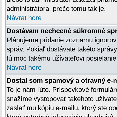
administrátora, prečo tomu tak je.
Návrat hore
Dostávam nechcené súkromné spr
Plánujeme pridanie zoznamu ignorov
správ. Pokiaľ dostávate takéto správy
tú moc takému užívateľovi posielanie
Návrat hore
Dostal som spamový a otravný e-ma
To je nám ľúto. Príspevkové formulá
snažíme vystopovať takéhoto užívateľ
zaslať mu kópiu e-mailu, ktorý ste obdr