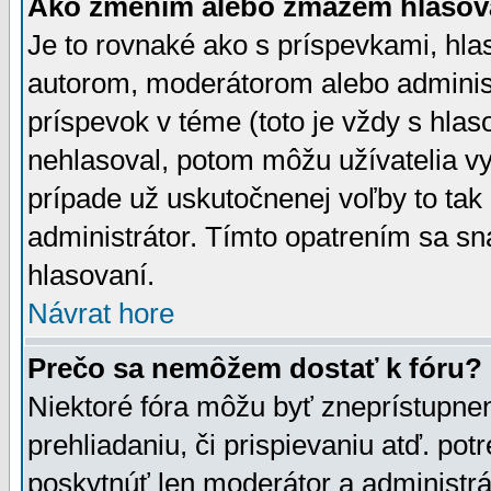
Ako zmením alebo zmažem hlasov
Je to rovnaké ako s príspevkami, h
autorom, moderátorom alebo administ
príspevok v téme (toto je vždy s hlas
nehlasoval, potom môžu užívatelia v
prípade už uskutočnenej voľby to tak
administrátor. Tímto opatrením sa sn
hlasovaní.
Návrat hore
Prečo sa nemôžem dostať k fóru?
Niektoré fóra môžu byť zneprístupnen
prehliadaniu, či prispievaniu atď. pot
poskytnúť len moderátor a administrát