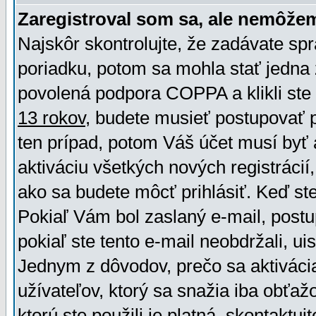
Zaregistroval som sa, ale nemôžem
Najskôr skontrolujte, že zadávate sp
poriadku, potom sa mohla stať jedna 
povolená podpora COPPA a klikli ste 
13 rokov
, budete musieť postupovať po
ten prípad, potom Váš účet musí byť 
aktiváciu všetkých nových registráci
ako sa budete môcť prihlásiť. Keď ste 
Pokiaľ Vám bol zaslaný e-mail, postu
pokiaľ ste tento e-mail neobdržali, ui
Jednym z dôvodov, prečo sa aktiváci
užívateľov, ktorý sa snažia iba obťažo
ktorú ste použili je platná, skontaktuj