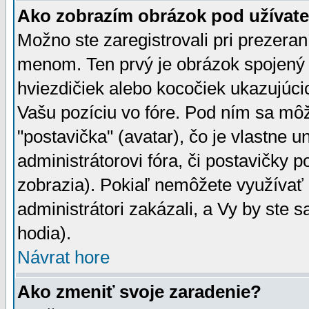
Ako zobrazím obrázok pod užíva
Možno ste zaregistrovali pri prezera
menom. Ten prvý je obrázok spojený 
hviezdičiek alebo kocočiek ukazujúcic
Vašu pozíciu vo fóre. Pod ním sa m
"postavička" (avatar), čo je vlastne 
administrátorovi fóra, či postavičky p
zobrazia). Pokiaľ nemôžete využívať 
administrátori zakázali, a Vy by ste 
hodia).
Návrat hore
Ako zmeniť svoje zaradenie?