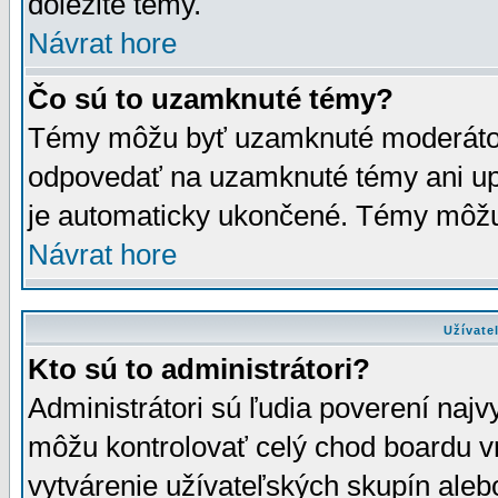
dôležité témy.
Návrat hore
Čo sú to uzamknuté témy?
Témy môžu byť uzamknuté moderáto
odpovedať na uzamknuté témy ani up
je automaticky ukončené. Témy môžu
Návrat hore
Užívate
Kto sú to administrátori?
Administrátori sú ľudia poverení najv
môžu kontrolovať celý chod boardu v
vytvárenie užívateľských skupín aleb