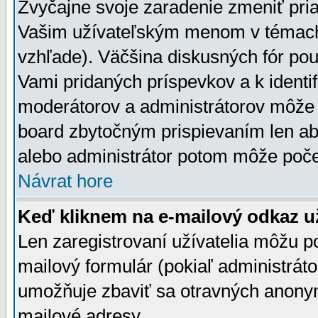
Zvyčajne svoje zaradenie zmeniť pr
Vašim užívateľským menom v témach 
vzhľade). Väčšina diskusných fór pou
Vami pridaných príspevkov a k identif
moderátorov a administrátorov môže 
board zbytočným prispievaním len aby
alebo administrátor potom môže počet
Návrat hore
Keď kliknem na e-mailový odkaz už
Len zaregistrovaní užívatelia môžu p
mailový formulár (pokiaľ administráto
umožňuje zbaviť sa otravných anonym
mailové adresy.