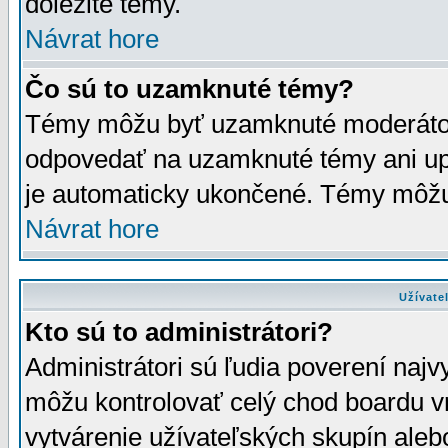
dôležité témy.
Návrat hore
Čo sú to uzamknuté témy?
Témy môžu byť uzamknuté moderáto
odpovedať na uzamknuté témy ani up
je automaticky ukončené. Témy môžu
Návrat hore
Užívate
Kto sú to administrátori?
Administrátori sú ľudia poverení najv
môžu kontrolovať celý chod boardu v
vytvárenie užívateľských skupín aleb