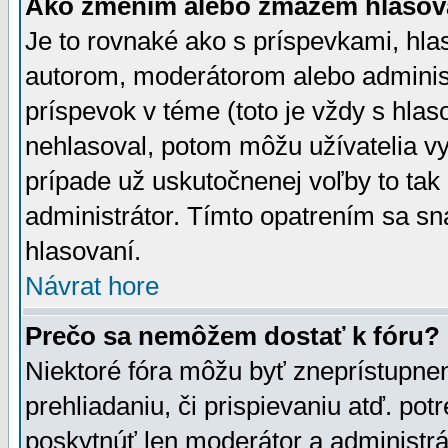
Ako zmením alebo zmažem hlasov
Je to rovnaké ako s príspevkami, h
autorom, moderátorom alebo administ
príspevok v téme (toto je vždy s hlas
nehlasoval, potom môžu užívatelia v
prípade už uskutočnenej voľby to tak
administrátor. Tímto opatrením sa sn
hlasovaní.
Návrat hore
Prečo sa nemôžem dostať k fóru?
Niektoré fóra môžu byť zneprístupnen
prehliadaniu, či prispievaniu atď. pot
poskytnúť len moderátor a administrát