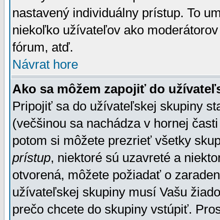
nastavený individuálny prístup. To u
niekoľko užívateľov ako moderátorov 
fórum, atď.
Návrat hore
Ako sa môžem zapojiť do užívateľ
Pripojiť sa do užívateľskej skupiny s
(večšinou sa nachádza v hornej časti 
potom si môžete prezrieť všetky sku
prístup
, niektoré sú uzavreté a niekt
otvorená, môžete požiadať o zaradeni
užívateľskej skupiny musí Vašu žiado
prečo chcete do skupiny vstúpiť. Pro