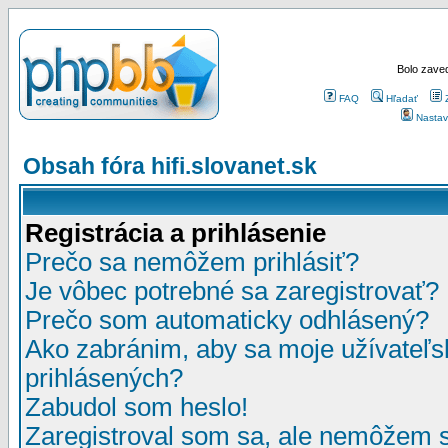
Bolo zaved
FAQ
Hľadať
Nastav
Obsah fóra hifi.slovanet.sk
Registrácia a prihlásenie
Prečo sa nemôžem prihlásiť?
Je vôbec potrebné sa zaregistrovať?
Prečo som automaticky odhlásený?
Ako zabránim, aby sa moje užívateľ
prihlásených?
Zabudol som heslo!
Zaregistroval som sa, ale nemôžem sa