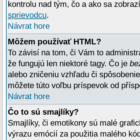
kontrolu nad tým, čo a ako sa zobrazí
sprievodcu
.
Návrat hore
Môžem používať HTML?
To závisí na tom, či Vám to administrá
že fungujú len niektoré tagy. Čo je
be
alebo zničeniu vzhľadu či spôsobeni
môžete túto voľbu príspevok od přís
Návrat hore
Čo to sú smajlíky?
Smajlíky, či emotikony sú malé grafic
výrazu emócií za použitia malého kód