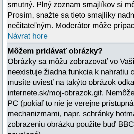
smutný. Plný zoznam smajlíkov si mô
Prosím, snažte sa tieto smajlíky nad
nečitateľným. Moderátor môže prípa
Návrat hore
Môžem pridávať obrázky?
Obrázky sa môžu zobrazovať vo Vaši
neexistuje žiadna funkcia k nahratiu
musíte uviesť na takýto obrázok odka
internete.sk/moj-obrazok.gif. Nemôž
PC (pokiaľ to nie je verejne prístupn
mechanizmami, napr. schránky hotmai
zobrazeniu obrázku použite buď BBCo