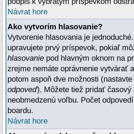
podpis k vybratým príspevkom odstrá
Návrat hore
Ako vytvorím hlasovanie?
Vytvorenie hlasovania je jednoduché.
upravujete prvý príspevok, pokiaľ môž
hlasovanie
pod hlavným oknom na prid
zrejme nemáte oprávnenie vytvárať an
potom aspoň dve možnosti (nastavte 
odpoveď
). Môžete tiež pridať časový
neobmedzenú voľbu. Počet odpovedí, 
boardu.
Návrat hore