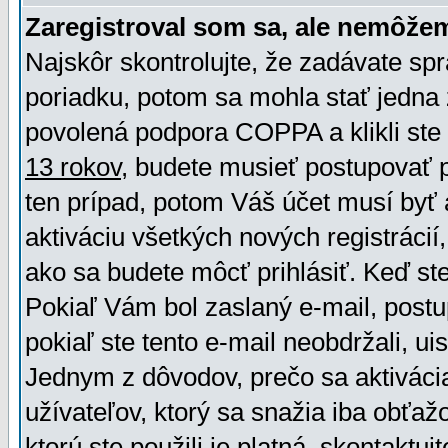
Zaregistroval som sa, ale nemôžem
Najskôr skontrolujte, že zadávate sp
poriadku, potom sa mohla stať jedna 
povolená podpora COPPA a klikli ste 
13 rokov
, budete musieť postupovať po
ten prípad, potom Váš účet musí byť 
aktiváciu všetkých nových registráci
ako sa budete môcť prihlásiť. Keď ste 
Pokiaľ Vám bol zaslaný e-mail, postu
pokiaľ ste tento e-mail neobdržali, ui
Jednym z dôvodov, prečo sa aktiváci
užívateľov, ktorý sa snažia iba obťažo
ktorú ste použili je platná, skontaktuj