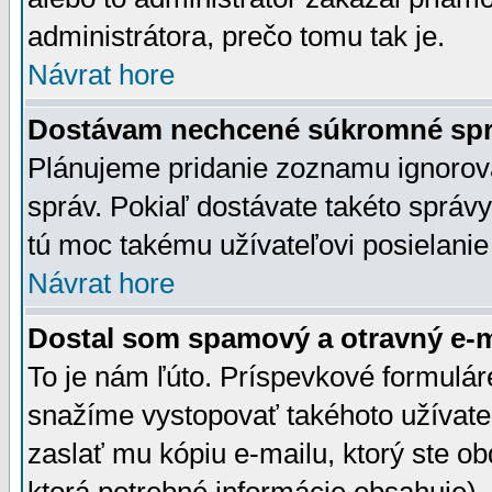
administrátora, prečo tomu tak je.
Návrat hore
Dostávam nechcené súkromné spr
Plánujeme pridanie zoznamu ignorov
správ. Pokiaľ dostávate takéto správy
tú moc takému užívateľovi posielanie
Návrat hore
Dostal som spamový a otravný e-ma
To je nám ľúto. Príspevkové formulá
snažíme vystopovať takéhoto užívateľ
zaslať mu kópiu e-mailu, ktorý ste obdr