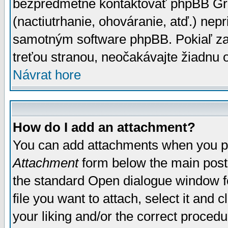
bezpredmetné kontaktovať phpBB Grou
(nactiutrhanie, ohováranie, atď.) ne
samotným software phpBB. Pokiaľ zaš
treťou stranou, neočakávajte žiadnu
Návrat hore
How do I add an attachment?
You can add attachments when you p
Attachment
form below the main post
the standard Open dialogue window fo
file you want to attach, select it and
your liking and/or the correct proced