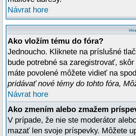
Návrat hore
Vkl
Ako vložím tému do fóra?
Jednoucho. Kliknete na príslušné tla
bude potrebné sa zaregistrovať, skôr 
máte povolené môžete vidieť na spodn
pridávať nové témy do tohto fóra, Môž
Návrat hore
Ako zmením alebo zmažem príspe
V prípade, že nie ste moderátor aleb
mazať len svoje príspevky. Môžete u