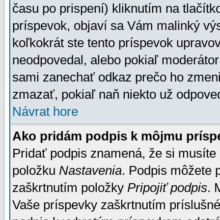
času po prispení) kliknutím na tlačít
príspevok, objaví sa Vám malinký výs
koľkokrát ste tento príspevok upravova
neodpovedal, alebo pokiaľ moderátor č
sami zanechať odkaz prečo ho zmenil
zmazať, pokiaľ naň niekto už odpoved
Návrat hore
Ako pridám podpis k môjmu prísp
Pridať podpis znamená, že si musíte n
položku
Nastavenia
. Podpis môžete 
zaškrtnutím položky
Pripojiť podpis
. 
Vaše príspevky zaškrtnutím príslušné