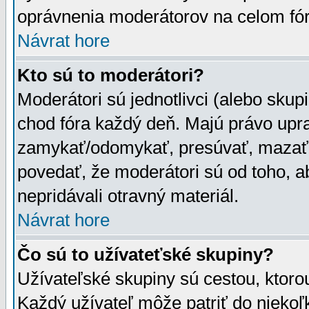
oprávnenia moderátorov na celom fór
Návrat hore
Kto sú to moderátori?
Moderátori sú jednotlivci (alebo skupi
chod fóra každý deň. Majú právo upr
zamykať/odomykať, presúvať, mazať a
povedať, že moderátori sú od toho, a
nepridávali otravný materiál.
Návrat hore
Čo sú to užívateťské skupiny?
Užívateľské skupiny sú cestou, ktoro
Každý užívateľ môže patriť do nieko