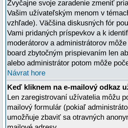
Zvyčajne svoje zaradenie zmeniť pr
Vašim užívateľským menom v témach 
vzhľade). Väčšina diskusných fór pou
Vami pridaných príspevkov a k identif
moderátorov a administrátorov môže 
board zbytočným prispievaním len aby
alebo administrátor potom môže počet
Návrat hore
Keď kliknem na e-mailový odkaz už
Len zaregistrovaní užívatelia môžu p
mailový formulár (pokiaľ administráto
umožňuje zbaviť sa otravných anonym
mailové adresy.