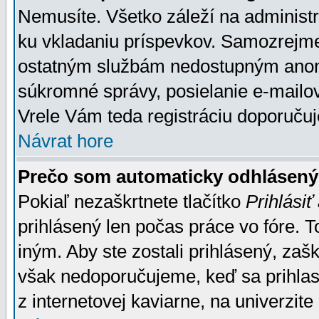
Nemusíte. Všetko záleží na administrá
ku vkladaniu príspevkov. Samozrejme
ostatným službám nedostupným anon
súkromné správy, posielanie e-mailov
Vrele Vám teda registráciu doporučuj
Návrat hore
Prečo som automaticky odhlásen
Pokiaľ nezaškrtnete tlačítko
Prihlásiť
prihlásený len počas práce vo fóre. 
iným. Aby ste zostali prihlásený, zaškr
však nedoporučujeme, keď sa prihlasuj
z internetovej kaviarne, na univerzite 