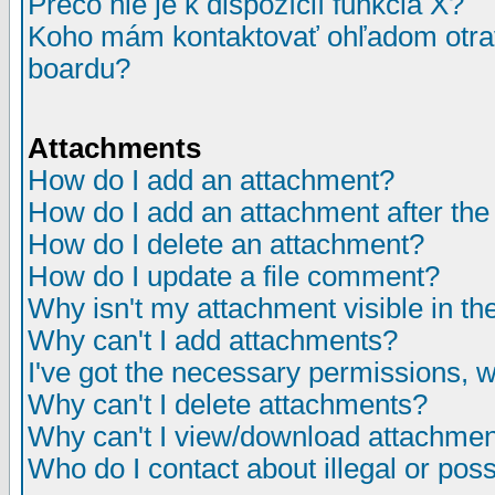
Prečo nie je k dispozícií funkcia X?
Koho mám kontaktovať ohľadom otrav
boardu?
Attachments
How do I add an attachment?
How do I add an attachment after the i
How do I delete an attachment?
How do I update a file comment?
Why isn't my attachment visible in th
Why can't I add attachments?
I've got the necessary permissions, 
Why can't I delete attachments?
Why can't I view/download attachme
Who do I contact about illegal or poss