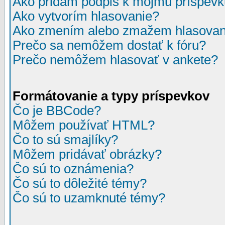
Ako pridám podpis k môjmu príspev
Ako vytvorím hlasovanie?
Ako zmením alebo zmažem hlasovan
Prečo sa nemôžem dostať k fóru?
Prečo nemôžem hlasovať v ankete?
Formátovanie a typy príspevkov
Čo je BBCode?
Môžem používať HTML?
Čo to sú smajlíky?
Môžem pridávať obrázky?
Čo sú to oznámenia?
Čo sú to dôležité témy?
Čo sú to uzamknuté témy?