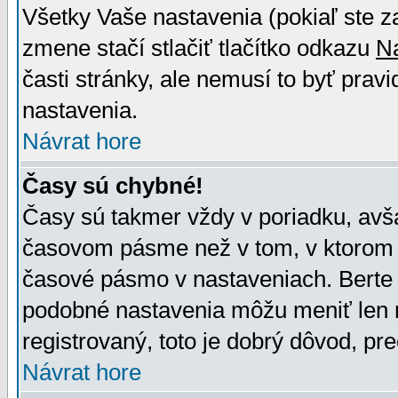
Všetky Vaše nastavenia (pokiaľ ste z
zmene stačí stlačiť tlačítko odkazu
N
časti stránky, ale nemusí to byť prav
nastavenia.
Návrat hore
Časy sú chybné!
Časy sú takmer vždy v poriadku, avša
časovom pásme než v tom, v ktorom s
časové pásmo v nastaveniach. Bert
podobné nastavenia môžu meniť len re
registrovaný, toto je dobrý dôvod, pre
Návrat hore