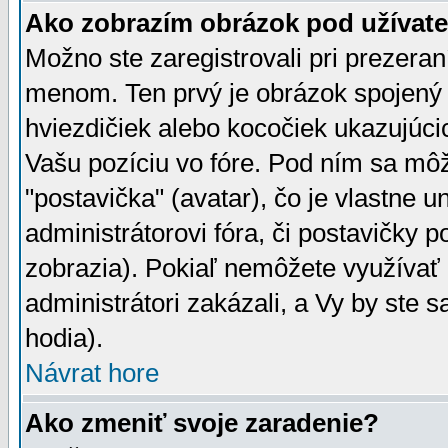
Ako zobrazím obrázok pod užíva
Možno ste zaregistrovali pri prezera
menom. Ten prvý je obrázok spojený 
hviezdičiek alebo kocočiek ukazujúcic
Vašu pozíciu vo fóre. Pod ním sa m
"postavička" (avatar), čo je vlastne 
administrátorovi fóra, či postavičky p
zobrazia). Pokiaľ nemôžete využívať 
administrátori zakázali, a Vy by ste 
hodia).
Návrat hore
Ako zmeniť svoje zaradenie?