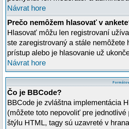
Návrat hore
Prečo nemôžem hlasovať v ankete
Hlasovať môžu len registrovaní užívat
ste zaregistrovaný a stále nemôžet
prístup alebo je hlasovanie už ukonč
Návrat hore
Formátov
Čo je BBCode?
BBCode je zvláštna implementácia HT
(môžete toto nepovoliť pre jednotli
štýlu HTML, tagy sú uzavreté v hrana