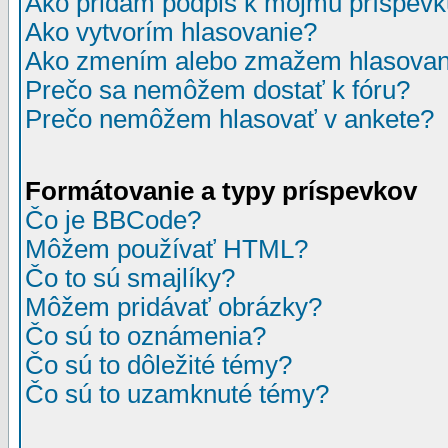
Ako pridám podpis k môjmu príspev
Ako vytvorím hlasovanie?
Ako zmením alebo zmažem hlasovan
Prečo sa nemôžem dostať k fóru?
Prečo nemôžem hlasovať v ankete?
Formátovanie a typy príspevkov
Čo je BBCode?
Môžem používať HTML?
Čo to sú smajlíky?
Môžem pridávať obrázky?
Čo sú to oznámenia?
Čo sú to dôležité témy?
Čo sú to uzamknuté témy?