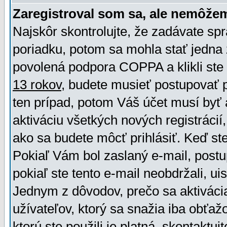
Zaregistroval som sa, ale nemôžem
Najskôr skontrolujte, že zadávate sp
poriadku, potom sa mohla stať jedna 
povolená podpora COPPA a klikli ste 
13 rokov
, budete musieť postupovať po
ten prípad, potom Váš účet musí byť 
aktiváciu všetkých nových registráci
ako sa budete môcť prihlásiť. Keď ste 
Pokiaľ Vám bol zaslaný e-mail, postu
pokiaľ ste tento e-mail neobdržali, ui
Jednym z dôvodov, prečo sa aktiváci
užívateľov, ktorý sa snažia iba obťažo
ktorú ste použili je platná, skontaktuj