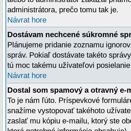
administrátora, prečo tomu tak je.
Návrat hore
Dostávam nechcené súkromné spr
Plánujeme pridanie zoznamu ignorov
správ. Pokiaľ dostávate takéto správy
tú moc takému užívateľovi posielanie
Návrat hore
Dostal som spamový a otravný e-ma
To je nám ľúto. Príspevkové formulá
snažíme vystopovať takéhoto užívateľ
zaslať mu kópiu e-mailu, ktorý ste obdr