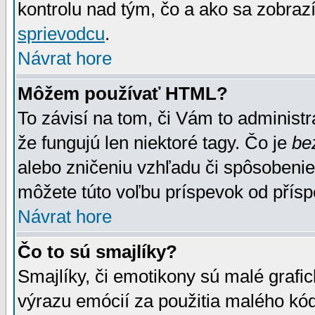
kontrolu nad tým, čo a ako sa zobrazí
sprievodcu
.
Návrat hore
Môžem používať HTML?
To závisí na tom, či Vám to administrá
že fungujú len niektoré tagy. Čo je
be
alebo zničeniu vzhľadu či spôsobeni
môžete túto voľbu príspevok od přís
Návrat hore
Čo to sú smajlíky?
Smajlíky, či emotikony sú malé grafic
výrazu emócií za použitia malého kód