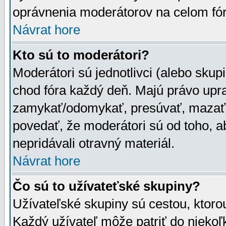
oprávnenia moderátorov na celom fór
Návrat hore
Kto sú to moderátori?
Moderátori sú jednotlivci (alebo skupi
chod fóra každý deň. Majú právo upr
zamykať/odomykať, presúvať, mazať a
povedať, že moderátori sú od toho, a
nepridávali otravný materiál.
Návrat hore
Čo sú to užívateťské skupiny?
Užívateľské skupiny sú cestou, ktoro
Každý užívateľ môže patriť do nieko