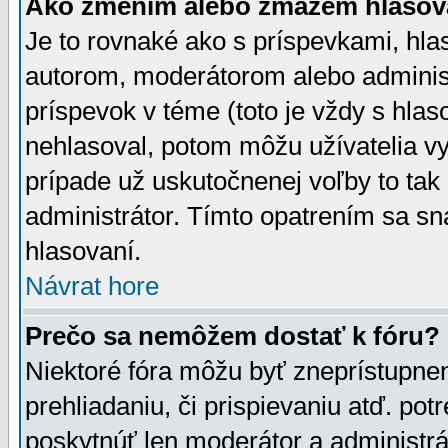
Ako zmením alebo zmažem hlasov
Je to rovnaké ako s príspevkami, h
autorom, moderátorom alebo administ
príspevok v téme (toto je vždy s hlas
nehlasoval, potom môžu užívatelia v
prípade už uskutočnenej voľby to tak
administrátor. Tímto opatrením sa sn
hlasovaní.
Návrat hore
Prečo sa nemôžem dostať k fóru?
Niektoré fóra môžu byť zneprístupnen
prehliadaniu, či prispievaniu atď. pot
poskytnúť len moderátor a administrát