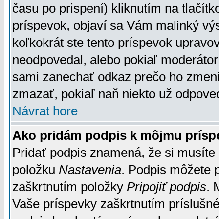
času po prispení) kliknutím na tlačít
príspevok, objaví sa Vám malinký výs
koľkokrát ste tento príspevok upravova
neodpovedal, alebo pokiaľ moderátor č
sami zanechať odkaz prečo ho zmenil
zmazať, pokiaľ naň niekto už odpoved
Návrat hore
Ako pridám podpis k môjmu prísp
Pridať podpis znamená, že si musíte n
položku
Nastavenia
. Podpis môžete 
zaškrtnutím položky
Pripojiť podpis
. 
Vaše príspevky zaškrtnutím príslušné