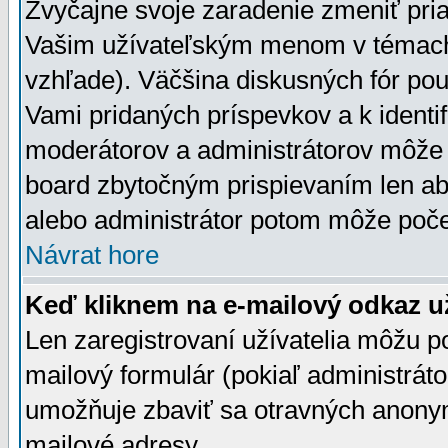
Zvyčajne svoje zaradenie zmeniť pr
Vašim užívateľským menom v témach 
vzhľade). Väčšina diskusných fór pou
Vami pridaných príspevkov a k identif
moderátorov a administrátorov môže 
board zbytočným prispievaním len aby
alebo administrátor potom môže počet
Návrat hore
Keď kliknem na e-mailový odkaz už
Len zaregistrovaní užívatelia môžu p
mailový formulár (pokiaľ administráto
umožňuje zbaviť sa otravných anonym
mailové adresy.