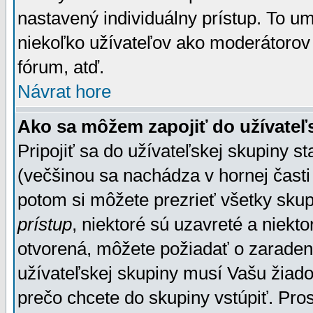
nastavený individuálny prístup. To u
niekoľko užívateľov ako moderátorov 
fórum, atď.
Návrat hore
Ako sa môžem zapojiť do užívateľ
Pripojiť sa do užívateľskej skupiny s
(večšinou sa nachádza v hornej časti 
potom si môžete prezrieť všetky sku
prístup
, niektoré sú uzavreté a niekt
otvorená, môžete požiadať o zaradeni
užívateľskej skupiny musí Vašu žiado
prečo chcete do skupiny vstúpiť. Pro