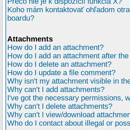
Prečo nie je k dispozícií funkcia X?
Koho mám kontaktovať ohľadom otrav
boardu?
Attachments
How do I add an attachment?
How do I add an attachment after the i
How do I delete an attachment?
How do I update a file comment?
Why isn't my attachment visible in th
Why can't I add attachments?
I've got the necessary permissions, 
Why can't I delete attachments?
Why can't I view/download attachme
Who do I contact about illegal or poss