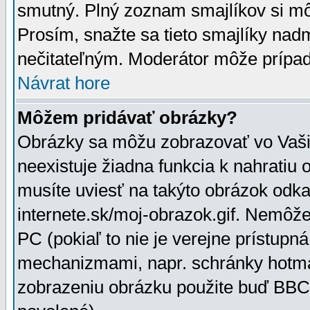
smutný. Plný zoznam smajlíkov si mô
Prosím, snažte sa tieto smajlíky nad
nečitateľným. Moderátor môže prípa
Návrat hore
Môžem pridávať obrázky?
Obrázky sa môžu zobrazovať vo Vaši
neexistuje žiadna funkcia k nahratiu
musíte uviesť na takýto obrázok odka
internete.sk/moj-obrazok.gif. Nemôž
PC (pokiaľ to nie je verejne prístupn
mechanizmami, napr. schránky hotmai
zobrazeniu obrázku použite buď BBCo