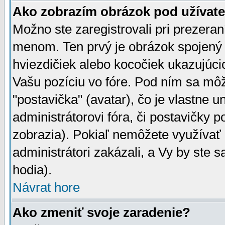
Ako zobrazím obrázok pod užíva
Možno ste zaregistrovali pri prezera
menom. Ten prvý je obrázok spojený 
hviezdičiek alebo kocočiek ukazujúcic
Vašu pozíciu vo fóre. Pod ním sa m
"postavička" (avatar), čo je vlastne 
administrátorovi fóra, či postavičky p
zobrazia). Pokiaľ nemôžete využívať 
administrátori zakázali, a Vy by ste 
hodia).
Návrat hore
Ako zmeniť svoje zaradenie?