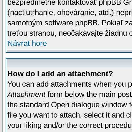
bezpredmetné kontaktovať phpBB Grou
(nactiutrhanie, ohováranie, atď.) ne
samotným software phpBB. Pokiaľ zaš
treťou stranou, neočakávajte žiadnu
Návrat hore
How do I add an attachment?
You can add attachments when you p
Attachment
form below the main post
the standard Open dialogue window fo
file you want to attach, select it and
your liking and/or the correct proced