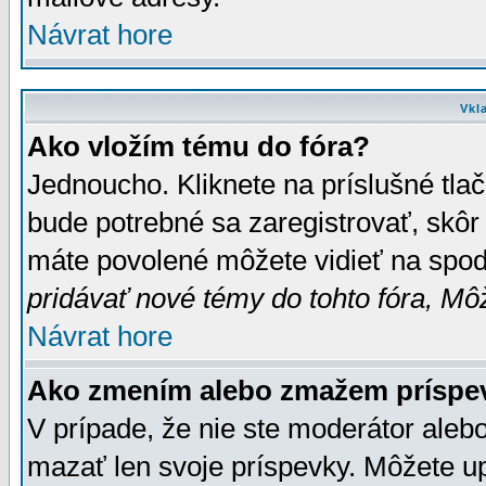
Návrat hore
Vkl
Ako vložím tému do fóra?
Jednoucho. Kliknete na príslušné tla
bude potrebné sa zaregistrovať, skôr 
máte povolené môžete vidieť na spodn
pridávať nové témy do tohto fóra, Môž
Návrat hore
Ako zmením alebo zmažem príspe
V prípade, že nie ste moderátor aleb
mazať len svoje príspevky. Môžete u