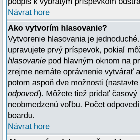
podpis k vybratým príspevkom odstrá
Návrat hore
Ako vytvorím hlasovanie?
Vytvorenie hlasovania je jednoduché.
upravujete prvý príspevok, pokiaľ môž
hlasovanie
pod hlavným oknom na prid
zrejme nemáte oprávnenie vytvárať an
potom aspoň dve možnosti (nastavte 
odpoveď
). Môžete tiež pridať časový
neobmedzenú voľbu. Počet odpovedí, 
boardu.
Návrat hore