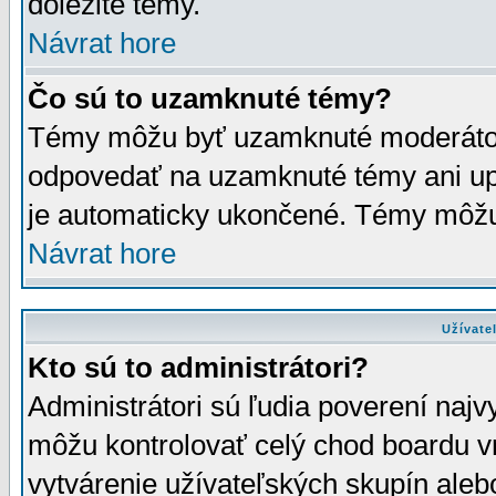
dôležité témy.
Návrat hore
Čo sú to uzamknuté témy?
Témy môžu byť uzamknuté moderáto
odpovedať na uzamknuté témy ani up
je automaticky ukončené. Témy môžu
Návrat hore
Užívate
Kto sú to administrátori?
Administrátori sú ľudia poverení najv
môžu kontrolovať celý chod boardu v
vytvárenie užívateľských skupín aleb