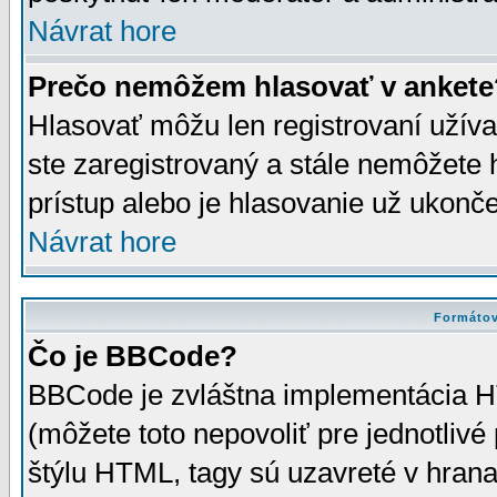
Návrat hore
Prečo nemôžem hlasovať v ankete
Hlasovať môžu len registrovaní užívat
ste zaregistrovaný a stále nemôžet
prístup alebo je hlasovanie už ukonč
Návrat hore
Formátov
Čo je BBCode?
BBCode je zvláštna implementácia HT
(môžete toto nepovoliť pre jednotli
štýlu HTML, tagy sú uzavreté v hrana