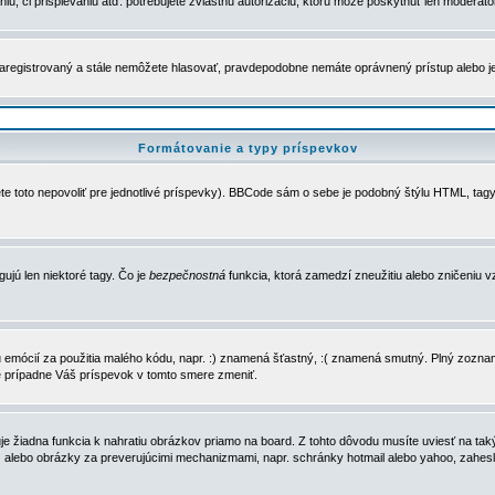
u, či prispievaniu atď. potrebujete zvláštnu autorizáciu, ktorú môže poskytnúť len moderátor 
e zaregistrovaný a stále nemôžete hlasovať, pravdepodobne nemáte oprávnený prístup alebo 
Formátovanie a typy príspevkov
e toto nepovoliť pre jednotlivé príspevky). BBCode sám o sebe je podobný štýlu HTML, tagy
gujú len niektoré tagy. Čo je
bezpečnostná
funkcia, ktorá zamedzí zneužitiu alebo zničeniu 
zu emócií za použitia malého kódu, napr. :) znamená šťastný, :( znamená smutný. Plný zozna
e prípadne Váš príspevok v tomto smere zmeniť.
 žiadna funkcia k nahratiu obrázkov priamo na board. Z tohto dôvodu musíte uviesť na taký
ca) alebo obrázky za preverujúcimi mechanizmami, napr. schránky hotmail alebo yahoo, zahe