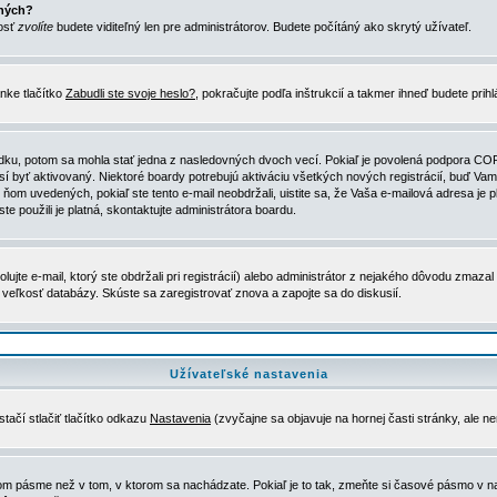
ených?
nosť
zvolíte
budete viditeľný len pre administrátorov. Budete počítáný ako skrytý užívateľ.
nke tlačítko
Zabudli ste svoje heslo?
, pokračujte podľa inštrukcií a takmer ihneď budete prih
dku, potom sa mohla stať jedna z nasledovných dvoch vecí. Pokiaľ je povolená podpora COPPA 
sí byť aktivovaný. Niektoré boardy potrebujú aktiváciu všetkých nových registrácií, buď Vami
 v ňom uvedených, pokiaľ ste tento e-mail neobdržali, uistite sa, že Vaša e-mailová adresa j
ste použili je platná, skontaktujte administrátora boardu.
te e-mail, ktorý ste obdržali pri registrácií) alebo administrátor z nejakého dôvodu zmazal 
la veľkosť databázy. Skúste sa zaregistrovať znova a zapojte sa do diskusií.
Užívateľské nastavenia
tačí stlačiť tlačítko odkazu
Nastavenia
(zvyčajne sa objavuje na hornej časti stránky, ale n
vom pásme než v tom, v ktorom sa nachádzate. Pokiaľ je to tak, zmeňte si časové pásmo v