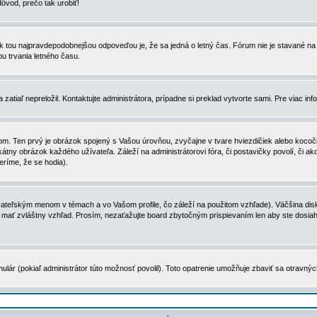
dôvod, prečo tak urobiť!
, tak tou najpravdepodobnejšou odpoveďou je, že sa jedná o letný čas. Fórum nie je stavané
u trvania letného času.
zatiaľ nepreložil. Kontaktujte administrátora, prípadne si preklad vytvorte sami. Pre viac in
. Ten prvý je obrázok spojený s Vašou úrovňou, zvyčajne v tvare hviezdičiek alebo kocočiek
tny obrázok každého užívateľa. Záleží na administrátorovi fóra, či postavičky povolí, či ak
eríme, že se hodia).
ateľským menom v témach a vo Vašom profile, čo záleží na použitom vzhľade). Väčšina disk
ôže mať zvláštny vzhľad. Prosím, nezaťažujte board zbytočným prispievaním len aby ste dosi
ulár (pokiaľ administrátor túto možnosť povolil). Toto opatrenie umožňuje zbaviť sa otravný