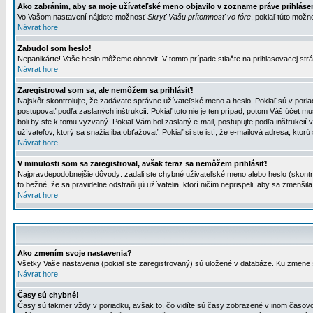
Ako zabránim, aby sa moje užívateľské meno objavilo v zozname práve prihlás
Vo Vašom nastavení nájdete možnosť
Skryť Vašu prítomnosť vo fóre
, pokiaľ túto mož
Návrat hore
Zabudol som heslo!
Nepanikárte! Vaše heslo môžeme obnovit. V tomto prípade stlačte na prihlasovacej strá
Návrat hore
Zaregistroval som sa, ale nemôžem sa prihlásiť!
Najskôr skontrolujte, že zadávate správne užívateľské meno a heslo. Pokiaľ sú v poria
postupovať podľa zaslaných inštrukcií. Pokiaľ toto nie je ten prípad, potom Váš účet mu
boli by ste k tomu vyzvaný. Pokiaľ Vám bol zaslaný e-mail, postupujte podľa inštrukcií
užívateľov, ktorý sa snažia iba obťažovať. Pokiaľ si ste istí, že e-mailová adresa, ktorú 
Návrat hore
V minulosti som sa zaregistroval, avšak teraz sa nemôžem prihlásiť!
Najpravdepodobnejšie dôvody: zadali ste chybné uživateľské meno alebo heslo (skontroluj
to bežné, že sa pravidelne odstraňujú užívatelia, ktorí ničím neprispeli, aby sa zmenši
Návrat hore
Ako zmením svoje nastavenia?
Všetky Vaše nastavenia (pokiaľ ste zaregistrovaný) sú uložené v databáze. Ku zmene s
Návrat hore
Časy sú chybné!
Časy sú takmer vždy v poriadku, avšak to, čo vidíte sú časy zobrazené v inom časo