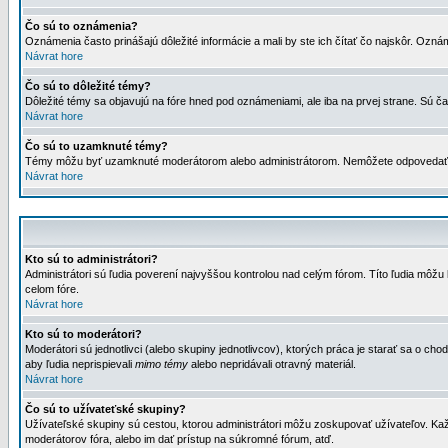
Čo sú to oznámenia?
Oznámenia často prinášajú dôležité informácie a mali by ste ich čítať čo najskôr. Ozná
Návrat hore
Čo sú to dôležité témy?
Dôležité témy sa objavujú na fóre hned pod oznámeniami, ale iba na prvej strane. Sú čas
Návrat hore
Čo sú to uzamknuté témy?
Témy môžu byť uzamknuté moderátorom alebo administrátorom. Nemôžete odpovedať n
Návrat hore
Kto sú to administrátori?
Administrátori sú ľudia poverení najvyššou kontrolou nad celým fórom. Títo ľudia môž
celom fóre.
Návrat hore
Kto sú to moderátori?
Moderátori sú jednotlivci (alebo skupiny jednotlivcov), ktorých práca je starať sa o
aby ľudia neprispievali
mimo témy
alebo nepridávali otravný materiál.
Návrat hore
Čo sú to užívateťské skupiny?
Užívateľské skupiny sú cestou, ktorou administrátori môžu zoskupovať užívateľov. Kaž
moderátorov fóra, alebo im dať prístup na súkromné fórum, atď.