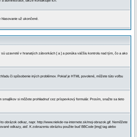
a administrátor, takže kontaktujte ich.
je hlasovanie už ukončené.
 sú uzavreté v hranatých zátvorkách [ a ] a ponúka väčšiu kontrolu nad tým, čo a ako
vzhľadu či spôsobenie iných problémov. Pokiaľ je HTML povolené, môžete túto voľbu
m smajlíkov si môžete prohliadnuť cez príspevkový formulár. Prosím, snažte sa tieto
to obrázok odkaz, napr. http://www.niekde-na-internete.sk/moj-obrazok.gif. Nemôžete
slované odkazy, atď. K zobrazeniu obrázku použite buď BBCode [img] tag alebo