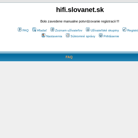
hifi.slovanet.sk
Bolo zavedene manualne potvrdzovanie registracii !!!
FAQ
Hľadať
Zoznam užívateľov
Užívateľské skupiny
Registr
Nastavenia
Súkromné správy
Prihlásenie
FAQ