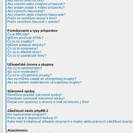
Ako vložím tému do fóra?
Ako zmením alebo zmažem príspevok?
Ako pridám podpis k môjmu príspevku?
Ako vytvorím hlasovanie?
Ako zmením alebo zmažem hlasovanie?
Prečo sa nemôžem dostať k fóru?
Prečo nemôžem hlasovať v ankete?
Formátovanie a typy príspevkov
Čo je BBCode?
Môžem používať HTML?
Čo to sú smajlíky?
Môžem pridávať obrázky?
Čo sú to oznámenia?
Čo sú to dôležité témy?
Čo sú to uzamknuté témy?
Užívateľské úrovne a skupiny
Kto sú to administrátori?
Kto sú to moderátori?
Čo sú to užívateťské skupiny?
Ako sa môžem zapojiť do užívateľskej skupiny?
Ako sa stanem moderátorom užívateľskej skupiny?
Súkromné správy
Nemôžem posielať súkromné správy!
Dostávam nechcené súkromné správy!
Dostal som spamový a otravný e-mail od niekoho z fóra!
Záležitosti okolo phpBB 2
Kto napísal tento program?
Prečo nie je k dispozícií funkcia X?
Koho mám kontaktovať ohľadom otravných e-mailov alebo právnych záležitostí boardu
Attachments