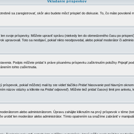
Vkladanie príspevkov
trebné sa zaregistrovať, skôr ako budete môcť prispieť do diskusie. To, čo máte povolené m
 len svoje príspevky. Môžete upraviť správu (niekedy len do obmedzeného času po prispení) 
k upravovali. Toto sa neobjaví, pokiaľ nikto neodpovedal, alebo pokiaľ moderátor či adminis
tavenia
. Podpis môžete pridať k práve písanému príspevku zaškrtnutím položky
Pripojiť po
ánením tohto zaškrtnutia.
 príspevok, pokiaľ môžete) mali by ste vidieť tlačítko
Pridať hlasovanie
pod hlavným oknom n
ním názov otázky a kliknite na
Pridať odpoveď
). Môžete tiež pridať časový limit pre anket
erátorom alebo administrátorom. Úpravu zahájite kliknutím na prvý príspevok v téme (toto 
e urobiť len moderátor alebo administrátor. Tímto opatrením sa snažíme zabrániť v manipulá