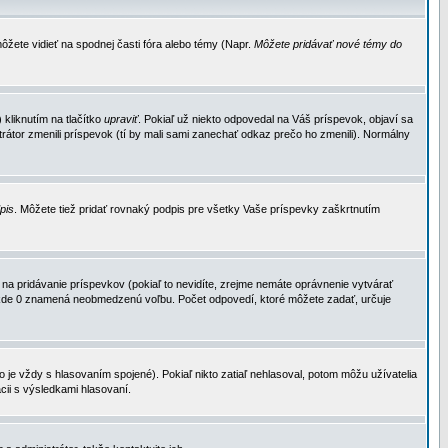
ôžete vidieť na spodnej časti fóra alebo témy (Napr.
Môžete pridávať nové témy do
kliknutím na tlačítko
upraviť
. Pokiaľ už niekto odpovedal na Váš príspevok, objaví sa
trátor zmenili príspevok (tí by mali sami zanechať odkaz prečo ho zmenili). Normálny
dpis
. Môžete tiež pridať rovnaký podpis pre všetky Vaše príspevky zaškrtnutím
a pridávanie príspevkov (pokiaľ to nevidíte, zrejme nemáte oprávnenie vytvárať
u, kde 0 znamená neobmedzenú voľbu. Počet odpovedí, ktoré môžete zadať, určuje
je vždy s hlasovaním spojené). Pokiaľ nikto zatiaľ nehlasoval, potom môžu užívatelia
cii s výsledkami hlasovaní.