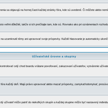
menia sa objavujú na hornej časti každej stránky fóra, kde sú uvedené. Či môžete alebo nemô
to veľmi dôležité, takže si ich prečítajte tam, kde sú. Rovnako ako pri oznámeniach rozhoduje
a uzamknuté témy ani upravovať svoje príspevky. Každé hlasovanie je automaticky ukon
Užívateľské úrovne a skupiny
u kontrolovať celý chod boardu vrátane povoľovaní, zakazovaní užívateľov, vytvárenie užíva
 chod fóra každý deň. Majú právo upravovať alebo mazať príspevky, zamykať/odomykať, presúva
dý užívateľ môže patriť do niekoľkých skupín a každej skupine môže byť nastavený individuá