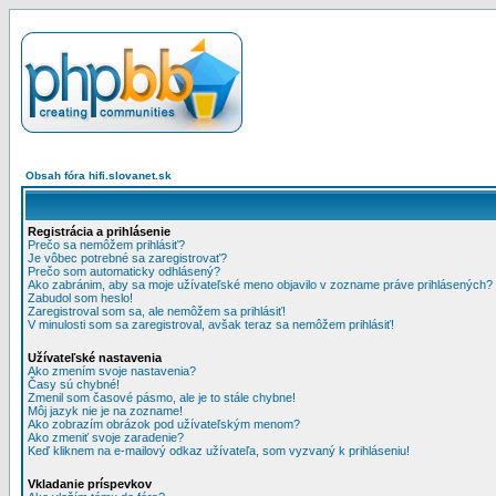
Obsah fóra hifi.slovanet.sk
Registrácia a prihlásenie
Prečo sa nemôžem prihlásiť?
Je vôbec potrebné sa zaregistrovať?
Prečo som automaticky odhlásený?
Ako zabránim, aby sa moje užívateľské meno objavilo v zozname práve prihlásených?
Zabudol som heslo!
Zaregistroval som sa, ale nemôžem sa prihlásiť!
V minulosti som sa zaregistroval, avšak teraz sa nemôžem prihlásiť!
Užívateľské nastavenia
Ako zmením svoje nastavenia?
Časy sú chybné!
Zmenil som časové pásmo, ale je to stále chybne!
Môj jazyk nie je na zozname!
Ako zobrazím obrázok pod užívateľským menom?
Ako zmeniť svoje zaradenie?
Keď kliknem na e-mailový odkaz užívateľa, som vyzvaný k prihláseniu!
Vkladanie príspevkov