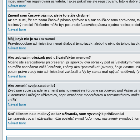
môžu meniť len registrovaní uživatelia. Takže pokiaľ nie ste registrovaný, toto je dobrý 
Návrat hore
Zmenil som časové pásmo, ale je to stále chybne!
Ak ste si istí, že ste zadali časové pásmo správne a aj tak sa líši od toho správneho
hodinový rozdiel. Riešením môže byť posunutie časového pásma o jednu hodinu po dob
Návrat hore
Môj jazyk nie je na zozname!
Pravdepodobne administrátor nenainštaloval tento jazyk, alebo ho nikto do tohoto jazyka 
Návrat hore
Ako zobrazím obrázok pod užívateľským menom?
Možno ste zaregistrovali pri prezeraní príspevkov dva obrázky pod užívateľským menom
sa môže nachádzať väčší obrázok, známy ako "postavička" (avatar), čo je vlastne uniká
potom práve vtedy toto administrátori zakázali, a Vy by ste sa mali spýtať na dôvody (v
Návrat hore
Ako zmeniť svoje zaradenie?
Zvyčajne svoje zaradenie zmeniť priamo nemôžete (úrovne sa objavujú pod Vašim užív
k identifikácií určitých užívateľov, napr. označenie moderátorov a administrátorov m
znížiť.
Návrat hore
Keď kliknem na e-mailový odkaz užívateľa, som vyzvaný k prihláseniu!
Len zaregistrovaní užívatelia môžu posielať e-mail ľuďom cez nastavený e-mailový form
Návrat hore