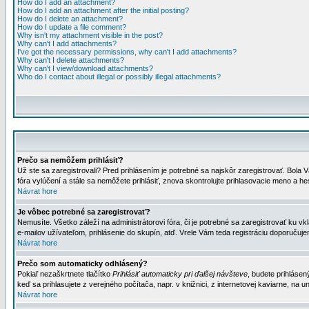
How do I add an attachment?
How do I add an attachment after the initial posting?
How do I delete an attachment?
How do I update a file comment?
Why isn't my attachment visible in the post?
Why can't I add attachments?
I've got the necessary permissions, why can't I add attachments?
Why can't I delete attachments?
Why can't I view/download attachments?
Who do I contact about illegal or possibly illegal attachments?
Prečo sa nemôžem prihlásiť?
Už ste sa zaregistrovali? Pred prihlásením je potrebné sa najskôr zaregistrovať. Bola V
fóra vylúčení a stále sa nemôžete prihlásiť, znova skontrolujte prihlasovacie meno a h
Návrat hore
Je vôbec potrebné sa zaregistrovať?
Nemusíte. Všetko záleží na administrátorovi fóra, či je potrebné sa zaregistrovať k
e-mailov užívateľom, prihlásenie do skupín, atď. Vrele Vám teda registráciu doporučujem
Návrat hore
Prečo som automaticky odhlásený?
Pokiaľ nezaškrtnete tlačítko
Prihlásiť automaticky pri ďalšej návšteve
, budete prihlásen
keď sa prihlasujete z verejného počítača, napr. v knižnici, z internetovej kaviarne, na un
Návrat hore