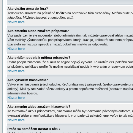
Ako vložím tému do fóra?
Jednoucho. Kliknete na príslušné tlačítko na obrazovke fóra alebo témy. Možno bude po
tohto fóra, Môžete hlasovať v tomto fóre, atd.
).
Návrat hore
Ako zmením alebo zmažem príspevok?
V prípade, že nie ste moderátor alebo administrátor, tak môžete upravovať alebo mazať
Vám malinký výstup textíku pod príspevkom, ktorý ukazuje, koľkokrát ste tento príspevo
užívatelia nemôžu príspevok zmazať, pokiaľ naň niekto už odpovedal.
Návrat hore
Ako pridám podpis k môjmu príspevku?
Pridať podpis znamená, že si musíte najprv nejaký vytvoriť. To urobíte cez položku
Nas
príslušného políčka v profile (je možné nepridávať podpis k vybratým príspevkom odstr
Návrat hore
Ako vytvorím hlasovanie?
Vytvorenie hlasovania je jednoduché. Keď pridáte nový príspevok (alebo upravujete prvý
ankety). Mali by ste zadať názov ankety a potom aspoň dve možnosti (nastavte napísa
administrátor boardu.
Návrat hore
Ako zmením alebo zmažem hlasovanie?
Je to rovnaké ako s príspevkami, hlasovania môžu byť editované pôvodným autorom, mod
vymazať alebo zmeniť položku v hlasovaní, v prípade už uskutočnenej voľby to tak môž
Návrat hore
Prečo sa nemôžem dostať k fóru?