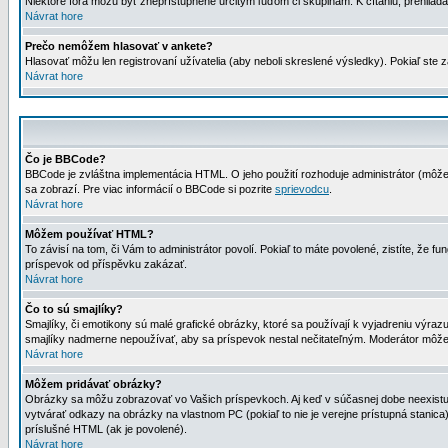
Niektoré fóra môžu byť zneprístupnené určitým ľuďom či skupinám. K čítaniu, prehliadani
Návrat hore
Prečo nemôžem hlasovať v ankete?
Hlasovať môžu len registrovaní užívatelia (aby neboli skreslené výsledky). Pokiaľ st
Návrat hore
Čo je BBCode?
BBCode je zvláštna implementácia HTML. O jeho použití rozhoduje administrátor (môžet
sa zobrazí. Pre viac informácií o BBCode si pozrite
sprievodcu
.
Návrat hore
Môžem používať HTML?
To závisí na tom, či Vám to administrátor povolí. Pokiaľ to máte povolené, zistíte, že fun
príspevok od příspěvku zakázať.
Návrat hore
Čo to sú smajlíky?
Smajlíky, či emotikony sú malé grafické obrázky, ktoré sa používají k vyjadreniu výra
smajlíky nadmerne nepoužívať, aby sa príspevok nestal nečitateľným. Moderátor môž
Návrat hore
Môžem pridávať obrázky?
Obrázky sa môžu zobrazovať vo Vašich príspevkoch. Aj keď v súčasnej dobe neexistuje
vytvárať odkazy na obrázky na vlastnom PC (pokiaľ to nie je verejne prístupná stani
príslušné HTML (ak je povolené).
Návrat hore