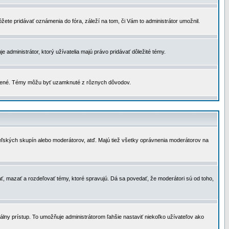
žete pridávať oznámenia do fóra, záleží na tom, či Vám to administrátor umožnil.
 administrátor, ktorý užívatelia majú právo pridávať dôležité témy.
čené. Témy môžu byť uzamknuté z rôznych dôvodov.
teľských skupín alebo moderátorov, atď. Majú tiež všetky oprávnenia moderátorov na
ť, mazať a rozdeľovať témy, ktoré spravujú. Dá sa povedať, že moderátori sú od toho,
lny prístup. To umožňuje administrátorom ľahšie nastaviť niekoľko užívateľov ako