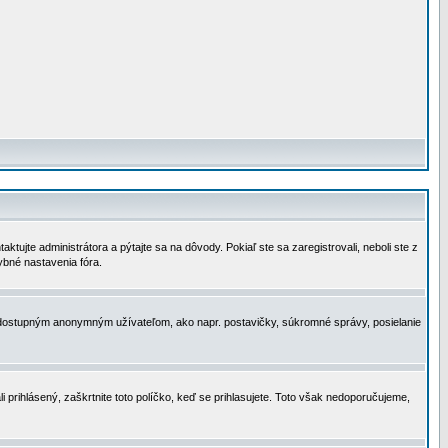
tujte administrátora a pýtajte sa na dôvody. Pokiaľ ste sa zaregistrovali, neboli ste z
ybné nastavenia fóra.
 nedostupným anonymným užívateľom, ako napr. postavičky, súkromné správy, posielanie
i prihlásený, zaškrtnite toto políčko, keď se prihlasujete. Toto však nedoporučujeme,