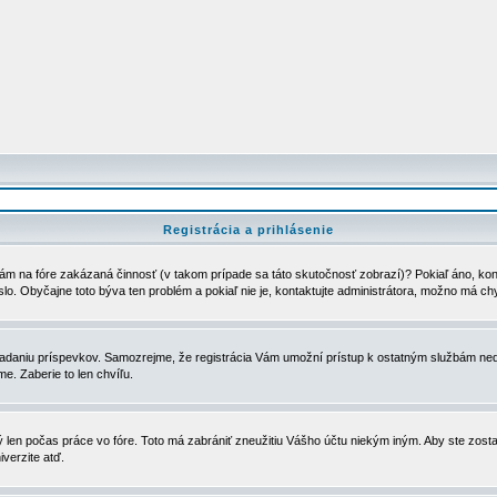
Registrácia a prihlásenie
ám na fóre zakázaná činnosť (v takom prípade sa táto skutočnosť zobrazí)? Pokiaľ áno, kontak
eslo. Obyčajne toto býva ten problém a pokiaľ nie je, kontaktujte administrátora, možno má ch
u vkladaniu príspevkov. Samozrejme, že registrácia Vám umožní prístup k ostatným službám
e. Zaberie to len chvíľu.
ý len počas práce vo fóre. Toto má zabrániť zneužitiu Vášho účtu niekým iným. Aby ste zostal
iverzite atď.