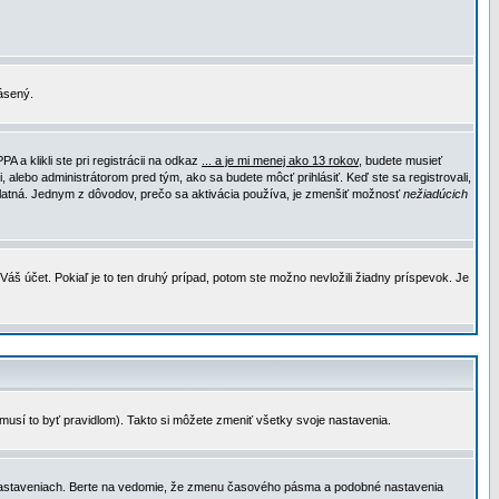
lásený.
a klikli ste pri registrácii na odkaz
... a je mi menej ako 13 rokov
, budete musieť
, alebo administrátorom pred tým, ako sa budete môcť prihlásiť. Keď ste sa registrovali,
e platná. Jednym z dôvodov, prečo sa aktivácia používa, je zmenšiť možnosť
nežiadúcich
Váš účet. Pokiaľ je to ten druhý prípad, potom ste možno nevložili žiadny príspevok. Je
emusí to byť pravidlom). Takto si môžete zmeniť všetky svoje nastavenia.
 nastaveniach. Berte na vedomie, že zmenu časového pásma a podobné nastavenia