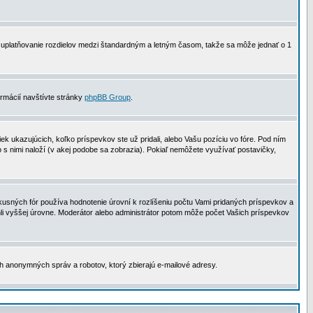
 na uplatňovanie rozdielov medzi štandardným a letným časom, takže sa môže jednať o 1
formácií navštívte stránky
phpBB Group
.
 ukazujúcich, koľko príspevkov ste už pridali, alebo Vašu pozíciu vo fóre. Pod ním
o s nimi naloží (v akej podobe sa zobrazia). Pokiaľ nemôžete využívať postavičky,
usných fór používa hodnotenie úrovní k rozlíšeniu počtu Vami pridaných príspevkov a
ahli vyššej úrovne. Moderátor alebo administrátor potom môže počet Vašich príspevkov
ch anonymných správ a robotov, ktorý zbierajú e-mailové adresy.