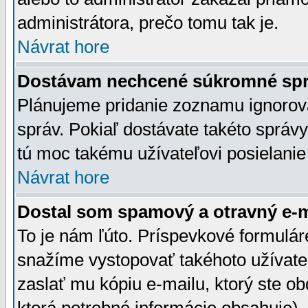
administrátora, prečo tomu tak je.
Návrat hore
Dostávam nechcené súkromné spr
Plánujeme pridanie zoznamu ignorov
správ. Pokiaľ dostávate takéto správy
tú moc takému užívateľovi posielanie
Návrat hore
Dostal som spamový a otravný e-ma
To je nám ľúto. Príspevkové formulá
snažíme vystopovať takéhoto užívateľ
zaslať mu kópiu e-mailu, ktorý ste obdr