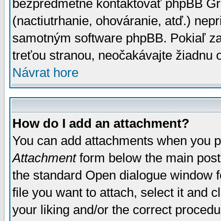
bezpredmetné kontaktovať phpBB Grou
(nactiutrhanie, ohováranie, atď.) ne
samotným software phpBB. Pokiaľ zaš
treťou stranou, neočakávajte žiadnu
Návrat hore
How do I add an attachment?
You can add attachments when you p
Attachment
form below the main post
the standard Open dialogue window fo
file you want to attach, select it and
your liking and/or the correct proced