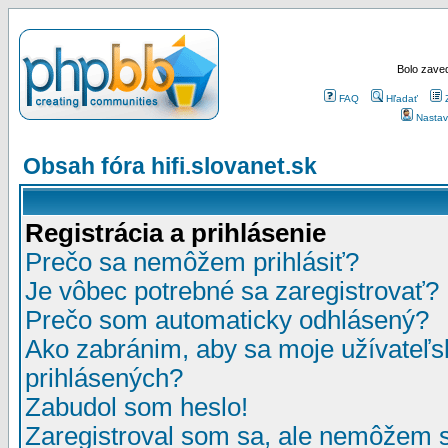
Bolo zaved
FAQ
Hľadať
Nastav
Obsah fóra hifi.slovanet.sk
Registrácia a prihlásenie
Prečo sa nemôžem prihlásiť?
Je vôbec potrebné sa zaregistrovať?
Prečo som automaticky odhlásený?
Ako zabránim, aby sa moje užívateľ
prihlásených?
Zabudol som heslo!
Zaregistroval som sa, ale nemôžem sa