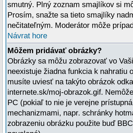
smutný. Plný zoznam smajlíkov si mô
Prosím, snažte sa tieto smajlíky nad
nečitateľným. Moderátor môže prípa
Návrat hore
Môžem pridávať obrázky?
Obrázky sa môžu zobrazovať vo Vaši
neexistuje žiadna funkcia k nahratiu
musíte uviesť na takýto obrázok odka
internete.sk/moj-obrazok.gif. Nemôž
PC (pokiaľ to nie je verejne prístupn
mechanizmami, napr. schránky hotmai
zobrazeniu obrázku použite buď BBCo