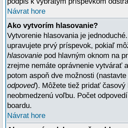
podpis k vybratým príspevkom odstrá
Návrat hore
Ako vytvorím hlasovanie?
Vytvorenie hlasovania je jednoduché.
upravujete prvý príspevok, pokiaľ môž
hlasovanie
pod hlavným oknom na prid
zrejme nemáte oprávnenie vytvárať an
potom aspoň dve možnosti (nastavte 
odpoveď
). Môžete tiež pridať časový
neobmedzenú voľbu. Počet odpovedí, 
boardu.
Návrat hore