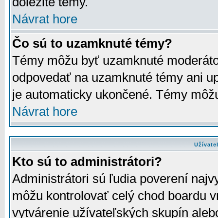
dôležité témy.
Návrat hore
Čo sú to uzamknuté témy?
Témy môžu byť uzamknuté moderáto
odpovedať na uzamknuté témy ani up
je automaticky ukončené. Témy môžu
Návrat hore
Užívate
Kto sú to administrátori?
Administrátori sú ľudia poverení najv
môžu kontrolovať celý chod boardu v
vytvárenie užívateľských skupín aleb