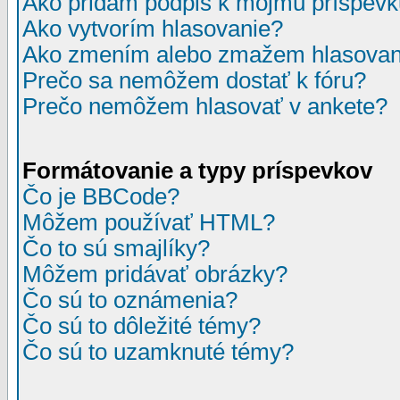
Ako pridám podpis k môjmu príspev
Ako vytvorím hlasovanie?
Ako zmením alebo zmažem hlasovan
Prečo sa nemôžem dostať k fóru?
Prečo nemôžem hlasovať v ankete?
Formátovanie a typy príspevkov
Čo je BBCode?
Môžem používať HTML?
Čo to sú smajlíky?
Môžem pridávať obrázky?
Čo sú to oznámenia?
Čo sú to dôležité témy?
Čo sú to uzamknuté témy?