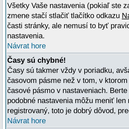
Všetky Vaše nastavenia (pokiaľ ste z
zmene stačí stlačiť tlačítko odkazu
N
časti stránky, ale nemusí to byť prav
nastavenia.
Návrat hore
Časy sú chybné!
Časy sú takmer vždy v poriadku, avša
časovom pásme než v tom, v ktorom s
časové pásmo v nastaveniach. Bert
podobné nastavenia môžu meniť len re
registrovaný, toto je dobrý dôvod, pre
Návrat hore