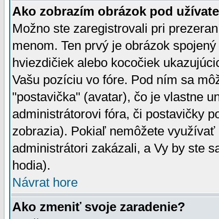
Ako zobrazím obrázok pod užíva
Možno ste zaregistrovali pri prezera
menom. Ten prvý je obrázok spojený 
hviezdičiek alebo kocočiek ukazujúcic
Vašu pozíciu vo fóre. Pod ním sa m
"postavička" (avatar), čo je vlastne 
administrátorovi fóra, či postavičky p
zobrazia). Pokiaľ nemôžete využívať 
administrátori zakázali, a Vy by ste 
hodia).
Návrat hore
Ako zmeniť svoje zaradenie?