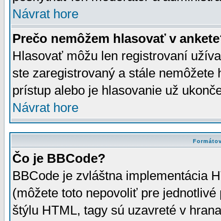
Návrat hore
Prečo nemôžem hlasovať v ankete
Hlasovať môžu len registrovaní užívat
ste zaregistrovaný a stále nemôžet
prístup alebo je hlasovanie už ukonč
Návrat hore
Formátov
Čo je BBCode?
BBCode je zvláštna implementácia HT
(môžete toto nepovoliť pre jednotli
štýlu HTML, tagy sú uzavreté v hrana