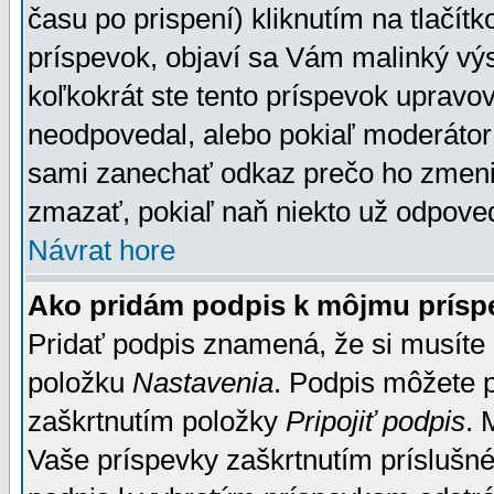
času po prispení) kliknutím na tlačít
príspevok, objaví sa Vám malinký výs
koľkokrát ste tento príspevok upravova
neodpovedal, alebo pokiaľ moderátor č
sami zanechať odkaz prečo ho zmenil
zmazať, pokiaľ naň niekto už odpoved
Návrat hore
Ako pridám podpis k môjmu prísp
Pridať podpis znamená, že si musíte n
položku
Nastavenia
. Podpis môžete 
zaškrtnutím položky
Pripojiť podpis
. 
Vaše príspevky zaškrtnutím príslušné