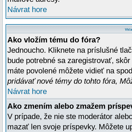
Návrat hore
Vkl
Ako vložím tému do fóra?
Jednoucho. Kliknete na príslušné tla
bude potrebné sa zaregistrovať, skôr 
máte povolené môžete vidieť na spodn
pridávať nové témy do tohto fóra, Môž
Návrat hore
Ako zmením alebo zmažem príspe
V prípade, že nie ste moderátor aleb
mazať len svoje príspevky. Môžete u