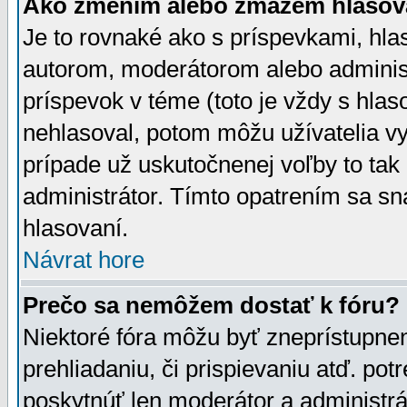
Ako zmením alebo zmažem hlasov
Je to rovnaké ako s príspevkami, h
autorom, moderátorom alebo administ
príspevok v téme (toto je vždy s hlas
nehlasoval, potom môžu užívatelia v
prípade už uskutočnenej voľby to tak
administrátor. Tímto opatrením sa sn
hlasovaní.
Návrat hore
Prečo sa nemôžem dostať k fóru?
Niektoré fóra môžu byť zneprístupnen
prehliadaniu, či prispievaniu atď. pot
poskytnúť len moderátor a administrát