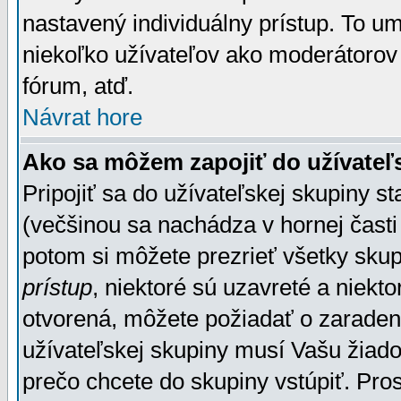
nastavený individuálny prístup. To u
niekoľko užívateľov ako moderátorov 
fórum, atď.
Návrat hore
Ako sa môžem zapojiť do užívateľ
Pripojiť sa do užívateľskej skupiny s
(večšinou sa nachádza v hornej časti 
potom si môžete prezrieť všetky sku
prístup
, niektoré sú uzavreté a niekt
otvorená, môžete požiadať o zaradeni
užívateľskej skupiny musí Vašu žiado
prečo chcete do skupiny vstúpiť. Pro