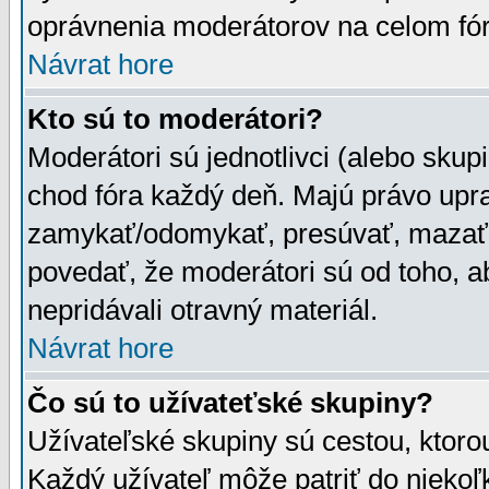
oprávnenia moderátorov na celom fór
Návrat hore
Kto sú to moderátori?
Moderátori sú jednotlivci (alebo skupi
chod fóra každý deň. Majú právo upr
zamykať/odomykať, presúvať, mazať a
povedať, že moderátori sú od toho, a
nepridávali otravný materiál.
Návrat hore
Čo sú to užívateťské skupiny?
Užívateľské skupiny sú cestou, ktoro
Každý užívateľ môže patriť do nieko