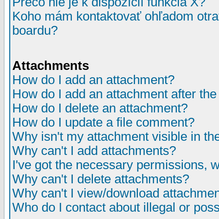
Prečo nie je k dispozícií funkcia X?
Koho mám kontaktovať ohľadom otrav
boardu?
Attachments
How do I add an attachment?
How do I add an attachment after the i
How do I delete an attachment?
How do I update a file comment?
Why isn't my attachment visible in th
Why can't I add attachments?
I've got the necessary permissions, 
Why can't I delete attachments?
Why can't I view/download attachme
Who do I contact about illegal or poss