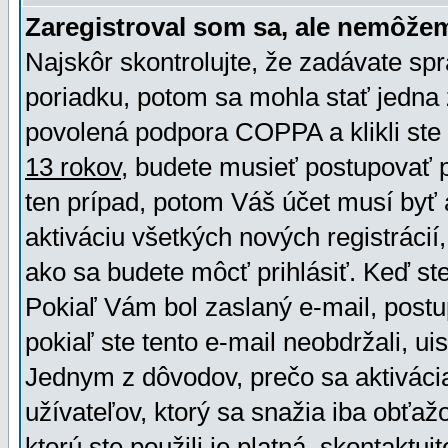
Zaregistroval som sa, ale nemôžem
Najskôr skontrolujte, že zadávate sp
poriadku, potom sa mohla stať jedna 
povolená podpora COPPA a klikli ste 
13 rokov
, budete musieť postupovať po
ten prípad, potom Váš účet musí byť 
aktiváciu všetkých nových registráci
ako sa budete môcť prihlásiť. Keď ste 
Pokiaľ Vám bol zaslaný e-mail, postu
pokiaľ ste tento e-mail neobdržali, ui
Jednym z dôvodov, prečo sa aktiváci
užívateľov, ktorý sa snažia iba obťažo
ktorú ste použili je platná, skontaktuj