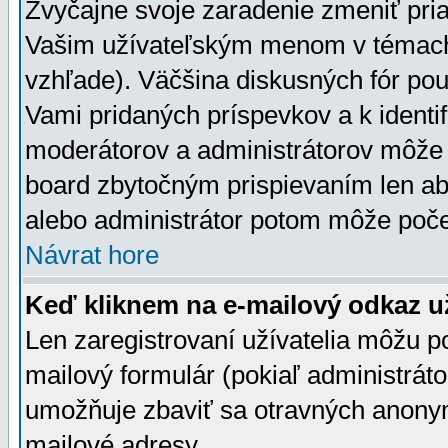
Zvyčajne svoje zaradenie zmeniť pr
Vašim užívateľským menom v témach 
vzhľade). Väčšina diskusných fór pou
Vami pridaných príspevkov a k identif
moderátorov a administrátorov môže 
board zbytočným prispievaním len aby
alebo administrátor potom môže počet
Návrat hore
Keď kliknem na e-mailový odkaz už
Len zaregistrovaní užívatelia môžu p
mailový formulár (pokiaľ administráto
umožňuje zbaviť sa otravných anonym
mailové adresy.