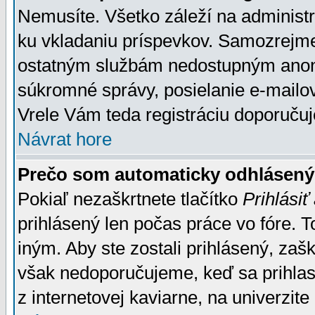
Nemusíte. Všetko záleží na administrá
ku vkladaniu príspevkov. Samozrejme
ostatným službám nedostupným anon
súkromné správy, posielanie e-mailov
Vrele Vám teda registráciu doporučuj
Návrat hore
Prečo som automaticky odhlásen
Pokiaľ nezaškrtnete tlačítko
Prihlásiť
prihlásený len počas práce vo fóre. 
iným. Aby ste zostali prihlásený, zaškr
však nedoporučujeme, keď sa prihlasuj
z internetovej kaviarne, na univerzite 