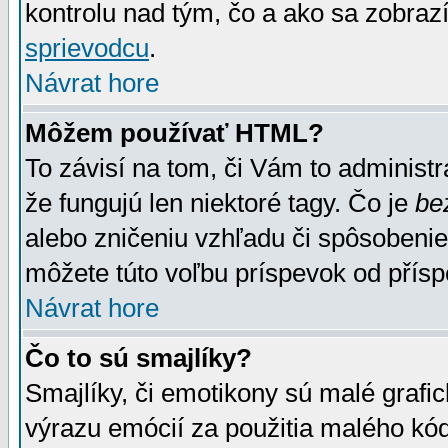
kontrolu nad tým, čo a ako sa zobrazí
sprievodcu
.
Návrat hore
Môžem používať HTML?
To závisí na tom, či Vám to administrá
že fungujú len niektoré tagy. Čo je
be
alebo zničeniu vzhľadu či spôsobeni
môžete túto voľbu príspevok od přís
Návrat hore
Čo to sú smajlíky?
Smajlíky, či emotikony sú malé grafic
výrazu emócií za použitia malého kód