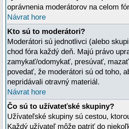
oprávnenia moderátorov na celom fór
Návrat hore
Kto sú to moderátori?
Moderátori sú jednotlivci (alebo skupi
chod fóra každý deň. Majú právo upr
zamykať/odomykať, presúvať, mazať a
povedať, že moderátori sú od toho, a
nepridávali otravný materiál.
Návrat hore
Čo sú to užívateťské skupiny?
Užívateľské skupiny sú cestou, ktoro
Každý užívateľ môže patriť do nieko