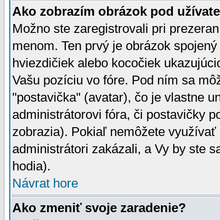
Ako zobrazím obrázok pod užíva
Možno ste zaregistrovali pri prezera
menom. Ten prvý je obrázok spojený 
hviezdičiek alebo kocočiek ukazujúcic
Vašu pozíciu vo fóre. Pod ním sa m
"postavička" (avatar), čo je vlastne 
administrátorovi fóra, či postavičky p
zobrazia). Pokiaľ nemôžete využívať 
administrátori zakázali, a Vy by ste 
hodia).
Návrat hore
Ako zmeniť svoje zaradenie?