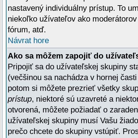
nastavený individuálny prístup. To u
niekoľko užívateľov ako moderátorov 
fórum, atď.
Návrat hore
Ako sa môžem zapojiť do užívateľ
Pripojiť sa do užívateľskej skupiny s
(večšinou sa nachádza v hornej časti 
potom si môžete prezrieť všetky sku
prístup
, niektoré sú uzavreté a niekt
otvorená, môžete požiadať o zaradeni
užívateľskej skupiny musí Vašu žiado
prečo chcete do skupiny vstúpiť. Pro