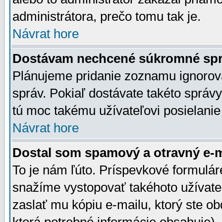
administrátora, prečo tomu tak je.
Návrat hore
Dostávam nechcené súkromné spr
Plánujeme pridanie zoznamu ignorov
správ. Pokiaľ dostávate takéto správy
tú moc takému užívateľovi posielanie
Návrat hore
Dostal som spamový a otravný e-ma
To je nám ľúto. Príspevkové formulá
snažíme vystopovať takéhoto užívateľ
zaslať mu kópiu e-mailu, ktorý ste obdr