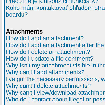
Prečo nie je k dispozícií funkcia X?
Koho mám kontaktovať ohľadom otrav
boardu?
Attachments
How do I add an attachment?
How do I add an attachment after the i
How do I delete an attachment?
How do I update a file comment?
Why isn't my attachment visible in th
Why can't I add attachments?
I've got the necessary permissions, 
Why can't I delete attachments?
Why can't I view/download attachme
Who do I contact about illegal or poss