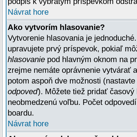
podpis k vybratým príspevkom odstrá
Návrat hore
Ako vytvorím hlasovanie?
Vytvorenie hlasovania je jednoduché.
upravujete prvý príspevok, pokiaľ môž
hlasovanie
pod hlavným oknom na prid
zrejme nemáte oprávnenie vytvárať an
potom aspoň dve možnosti (nastavte 
odpoveď
). Môžete tiež pridať časový
neobmedzenú voľbu. Počet odpovedí, 
boardu.
Návrat hore