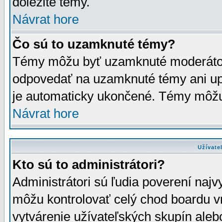
dôležité témy.
Návrat hore
Čo sú to uzamknuté témy?
Témy môžu byť uzamknuté moderáto
odpovedať na uzamknuté témy ani up
je automaticky ukončené. Témy môžu
Návrat hore
Užívate
Kto sú to administrátori?
Administrátori sú ľudia poverení najv
môžu kontrolovať celý chod boardu v
vytvárenie užívateľských skupín aleb