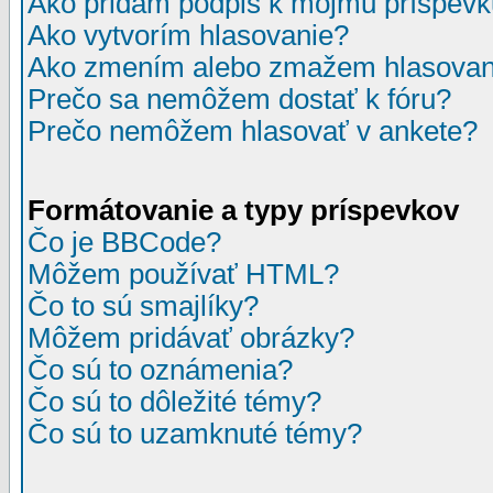
Ako pridám podpis k môjmu príspev
Ako vytvorím hlasovanie?
Ako zmením alebo zmažem hlasovan
Prečo sa nemôžem dostať k fóru?
Prečo nemôžem hlasovať v ankete?
Formátovanie a typy príspevkov
Čo je BBCode?
Môžem používať HTML?
Čo to sú smajlíky?
Môžem pridávať obrázky?
Čo sú to oznámenia?
Čo sú to dôležité témy?
Čo sú to uzamknuté témy?