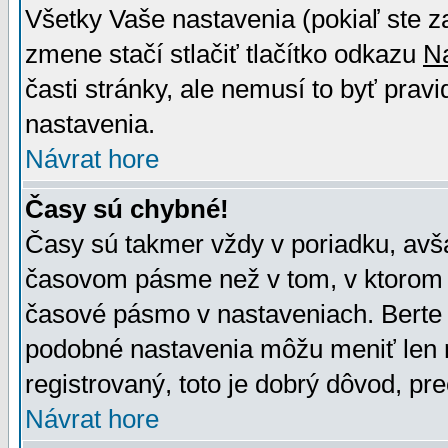
Všetky Vaše nastavenia (pokiaľ ste z
zmene stačí stlačiť tlačítko odkazu
N
časti stránky, ale nemusí to byť prav
nastavenia.
Návrat hore
Časy sú chybné!
Časy sú takmer vždy v poriadku, avša
časovom pásme než v tom, v ktorom s
časové pásmo v nastaveniach. Bert
podobné nastavenia môžu meniť len re
registrovaný, toto je dobrý dôvod, pre
Návrat hore