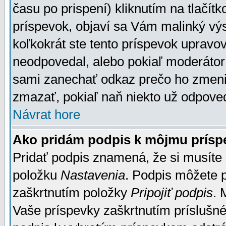
času po prispení) kliknutím na tlačít
príspevok, objaví sa Vám malinký výs
koľkokrát ste tento príspevok upravova
neodpovedal, alebo pokiaľ moderátor č
sami zanechať odkaz prečo ho zmenil
zmazať, pokiaľ naň niekto už odpoved
Návrat hore
Ako pridám podpis k môjmu prísp
Pridať podpis znamená, že si musíte n
položku
Nastavenia
. Podpis môžete 
zaškrtnutím položky
Pripojiť podpis
. 
Vaše príspevky zaškrtnutím príslušné