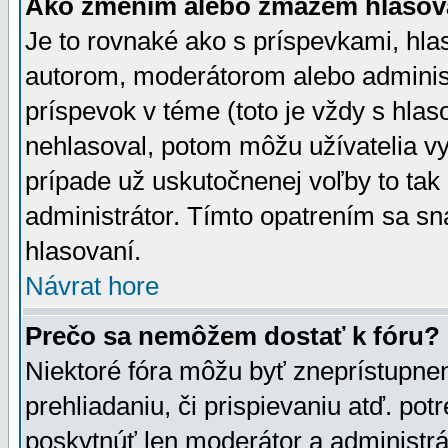
Ako zmením alebo zmažem hlasov
Je to rovnaké ako s príspevkami, h
autorom, moderátorom alebo administ
príspevok v téme (toto je vždy s hlas
nehlasoval, potom môžu užívatelia v
prípade už uskutočnenej voľby to tak
administrátor. Tímto opatrením sa sn
hlasovaní.
Návrat hore
Prečo sa nemôžem dostať k fóru?
Niektoré fóra môžu byť zneprístupnen
prehliadaniu, či prispievaniu atď. pot
poskytnúť len moderátor a administrát