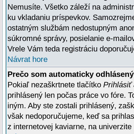
Nemusíte. Všetko záleží na administrá
ku vkladaniu príspevkov. Samozrejme
ostatným službám nedostupným anon
súkromné správy, posielanie e-mailov
Vrele Vám teda registráciu doporučuj
Návrat hore
Prečo som automaticky odhlásen
Pokiaľ nezaškrtnete tlačítko
Prihlásiť
prihlásený len počas práce vo fóre. 
iným. Aby ste zostali prihlásený, zaškr
však nedoporučujeme, keď sa prihlasuj
z internetovej kaviarne, na univerzite 