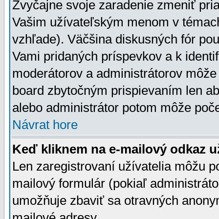
Zvyčajne svoje zaradenie zmeniť pr
Vašim užívateľským menom v témach 
vzhľade). Väčšina diskusných fór pou
Vami pridaných príspevkov a k identif
moderátorov a administrátorov môže 
board zbytočným prispievaním len aby
alebo administrátor potom môže počet
Návrat hore
Keď kliknem na e-mailový odkaz už
Len zaregistrovaní užívatelia môžu p
mailový formulár (pokiaľ administráto
umožňuje zbaviť sa otravných anonym
mailové adresy.