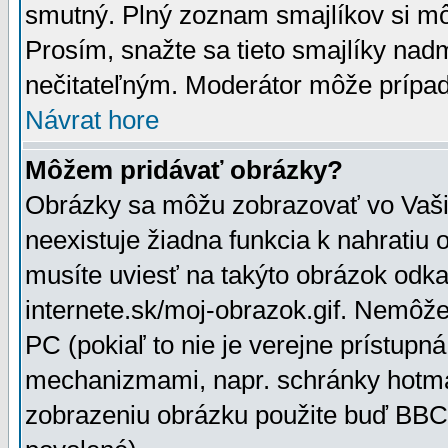
smutný. Plný zoznam smajlíkov si mô
Prosím, snažte sa tieto smajlíky nad
nečitateľným. Moderátor môže prípa
Návrat hore
Môžem pridávať obrázky?
Obrázky sa môžu zobrazovať vo Vaši
neexistuje žiadna funkcia k nahratiu
musíte uviesť na takýto obrázok odka
internete.sk/moj-obrazok.gif. Nemôž
PC (pokiaľ to nie je verejne prístupn
mechanizmami, napr. schránky hotmai
zobrazeniu obrázku použite buď BBCo