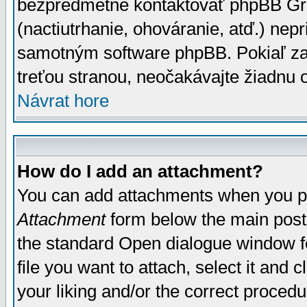
bezpredmetné kontaktovať phpBB Grou
(nactiutrhanie, ohováranie, atď.) ne
samotným software phpBB. Pokiaľ zaš
treťou stranou, neočakávajte žiadnu
Návrat hore
How do I add an attachment?
You can add attachments when you p
Attachment
form below the main post
the standard Open dialogue window fo
file you want to attach, select it and
your liking and/or the correct proced