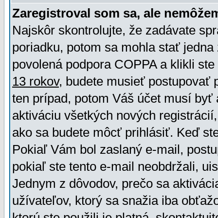
Zaregistroval som sa, ale nemôžem
Najskôr skontrolujte, že zadávate sp
poriadku, potom sa mohla stať jedna 
povolená podpora COPPA a klikli ste 
13 rokov
, budete musieť postupovať po
ten prípad, potom Váš účet musí byť 
aktiváciu všetkých nových registráci
ako sa budete môcť prihlásiť. Keď ste 
Pokiaľ Vám bol zaslaný e-mail, postu
pokiaľ ste tento e-mail neobdržali, ui
Jednym z dôvodov, prečo sa aktiváci
užívateľov, ktorý sa snažia iba obťažo
ktorú ste použili je platná, skontaktuj