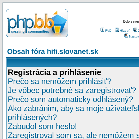
Bolo zaved
FAQ
Hľadať
Nastav
Obsah fóra hifi.slovanet.sk
Registrácia a prihlásenie
Prečo sa nemôžem prihlásiť?
Je vôbec potrebné sa zaregistrovať?
Prečo som automaticky odhlásený?
Ako zabránim, aby sa moje užívateľ
prihlásených?
Zabudol som heslo!
Zaregistroval som sa, ale nemôžem sa