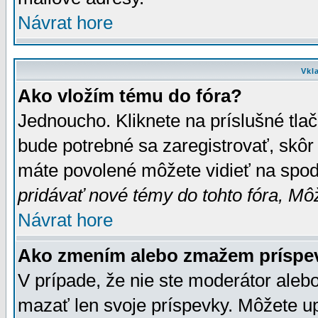
Návrat hore
Vkl
Ako vložím tému do fóra?
Jednoucho. Kliknete na príslušné tla
bude potrebné sa zaregistrovať, skôr 
máte povolené môžete vidieť na spodn
pridávať nové témy do tohto fóra, Môž
Návrat hore
Ako zmením alebo zmažem príspe
V prípade, že nie ste moderátor aleb
mazať len svoje príspevky. Môžete u