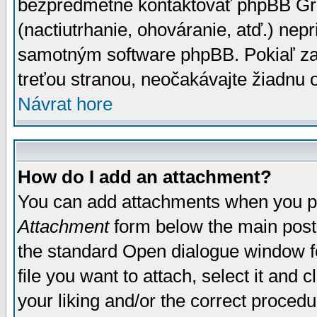
bezpredmetné kontaktovať phpBB Grou
(nactiutrhanie, ohováranie, atď.) ne
samotným software phpBB. Pokiaľ zaš
treťou stranou, neočakávajte žiadnu
Návrat hore
How do I add an attachment?
You can add attachments when you p
Attachment
form below the main post
the standard Open dialogue window fo
file you want to attach, select it and
your liking and/or the correct proced