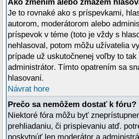
Ako zmením alebo zmažem hlasov
Je to rovnaké ako s príspevkami, h
autorom, moderátorom alebo administ
príspevok v téme (toto je vždy s hlas
nehlasoval, potom môžu užívatelia v
prípade už uskutočnenej voľby to tak
administrátor. Tímto opatrením sa sn
hlasovaní.
Návrat hore
Prečo sa nemôžem dostať k fóru?
Niektoré fóra môžu byť zneprístupnen
prehliadaniu, či prispievaniu atď. pot
poskytnúť len moderátor a administrát