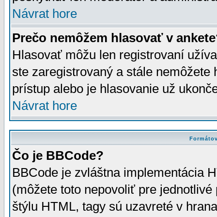
Návrat hore
Prečo nemôžem hlasovať v ankete
Hlasovať môžu len registrovaní užívat
ste zaregistrovaný a stále nemôžet
prístup alebo je hlasovanie už ukonč
Návrat hore
Formátov
Čo je BBCode?
BBCode je zvláštna implementácia HT
(môžete toto nepovoliť pre jednotli
štýlu HTML, tagy sú uzavreté v hrana