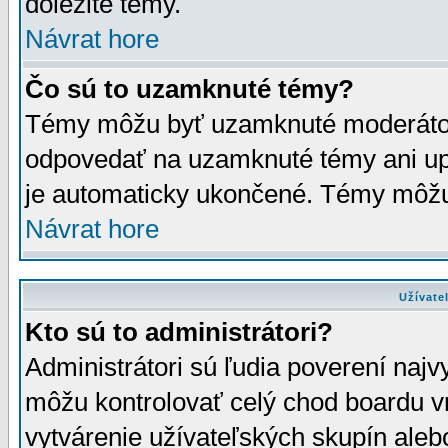
dôležité témy.
Návrat hore
Čo sú to uzamknuté témy?
Témy môžu byť uzamknuté moderáto
odpovedať na uzamknuté témy ani up
je automaticky ukončené. Témy môžu
Návrat hore
Užívate
Kto sú to administrátori?
Administrátori sú ľudia poverení najv
môžu kontrolovať celý chod boardu v
vytvárenie užívateľských skupín aleb