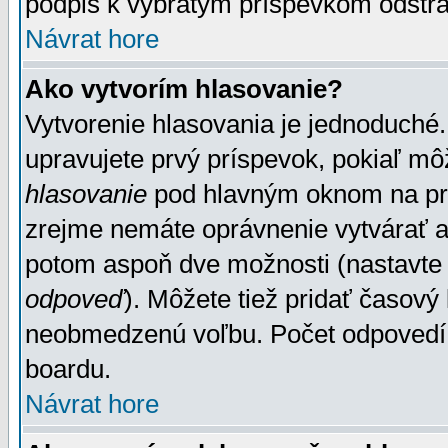
podpis k vybratým príspevkom odstrá
Návrat hore
Ako vytvorím hlasovanie?
Vytvorenie hlasovania je jednoduché.
upravujete prvý príspevok, pokiaľ môž
hlasovanie
pod hlavným oknom na prid
zrejme nemáte oprávnenie vytvárať an
potom aspoň dve možnosti (nastavte 
odpoveď
). Môžete tiež pridať časový
neobmedzenú voľbu. Počet odpovedí, 
boardu.
Návrat hore