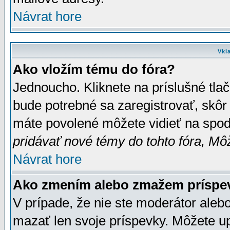
Návrat hore
Vkl
Ako vložím tému do fóra?
Jednoucho. Kliknete na príslušné tla
bude potrebné sa zaregistrovať, skôr 
máte povolené môžete vidieť na spodn
pridávať nové témy do tohto fóra, Môž
Návrat hore
Ako zmením alebo zmažem príspe
V prípade, že nie ste moderátor aleb
mazať len svoje príspevky. Môžete u