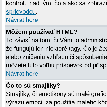
kontrolu nad tým, čo a ako sa zobrazí
sprievodcu
.
Návrat hore
Môžem používať HTML?
To závisí na tom, či Vám to administrá
že fungujú len niektoré tagy. Čo je
be
alebo zničeniu vzhľadu či spôsobeni
môžete túto voľbu príspevok od přís
Návrat hore
Čo to sú smajlíky?
Smajlíky, či emotikony sú malé grafic
výrazu emócií za použitia malého kód