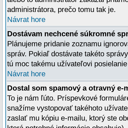
administrátora, prečo tomu tak je.
Návrat hore
Dostávam nechcené súkromné spr
Plánujeme pridanie zoznamu ignorov
správ. Pokiaľ dostávate takéto správy
tú moc takému užívateľovi posielanie
Návrat hore
Dostal som spamový a otravný e-ma
To je nám ľúto. Príspevkové formulá
snažíme vystopovať takéhoto užívateľ
zaslať mu kópiu e-mailu, ktorý ste obdr