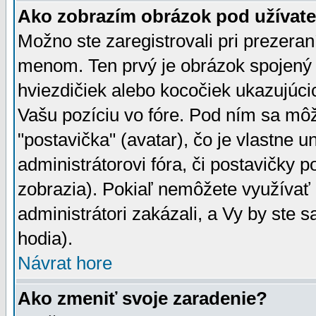
Ako zobrazím obrázok pod užíva
Možno ste zaregistrovali pri prezera
menom. Ten prvý je obrázok spojený 
hviezdičiek alebo kocočiek ukazujúcic
Vašu pozíciu vo fóre. Pod ním sa m
"postavička" (avatar), čo je vlastne 
administrátorovi fóra, či postavičky p
zobrazia). Pokiaľ nemôžete využívať 
administrátori zakázali, a Vy by ste 
hodia).
Návrat hore
Ako zmeniť svoje zaradenie?