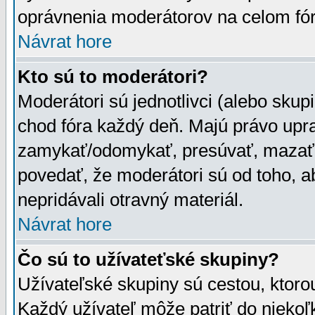
oprávnenia moderátorov na celom fór
Návrat hore
Kto sú to moderátori?
Moderátori sú jednotlivci (alebo skupi
chod fóra každý deň. Majú právo upr
zamykať/odomykať, presúvať, mazať a
povedať, že moderátori sú od toho, a
nepridávali otravný materiál.
Návrat hore
Čo sú to užívateťské skupiny?
Užívateľské skupiny sú cestou, ktoro
Každý užívateľ môže patriť do nieko