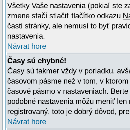
Všetky Vaše nastavenia (pokiaľ ste z
zmene stačí stlačiť tlačítko odkazu
N
časti stránky, ale nemusí to byť prav
nastavenia.
Návrat hore
Časy sú chybné!
Časy sú takmer vždy v poriadku, avša
časovom pásme než v tom, v ktorom s
časové pásmo v nastaveniach. Bert
podobné nastavenia môžu meniť len re
registrovaný, toto je dobrý dôvod, pre
Návrat hore