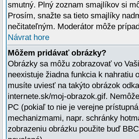
smutný. Plný zoznam smajlíkov si mô
Prosím, snažte sa tieto smajlíky nad
nečitateľným. Moderátor môže prípa
Návrat hore
Môžem pridávať obrázky?
Obrázky sa môžu zobrazovať vo Vaši
neexistuje žiadna funkcia k nahratiu
musíte uviesť na takýto obrázok odka
internete.sk/moj-obrazok.gif. Nemôž
PC (pokiaľ to nie je verejne prístupn
mechanizmami, napr. schránky hotmai
zobrazeniu obrázku použite buď BBCo