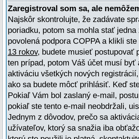
Zaregistroval som sa, ale nemôžem
Najskôr skontrolujte, že zadávate sp
poriadku, potom sa mohla stať jedna 
povolená podpora COPPA a klikli ste 
13 rokov
, budete musieť postupovať po
ten prípad, potom Váš účet musí byť 
aktiváciu všetkých nových registráci
ako sa budete môcť prihlásiť. Keď ste 
Pokiaľ Vám bol zaslaný e-mail, postu
pokiaľ ste tento e-mail neobdržali, ui
Jednym z dôvodov, prečo sa aktiváci
užívateľov, ktorý sa snažia iba obťažo
ktorú ste použili je platná, skontaktuj