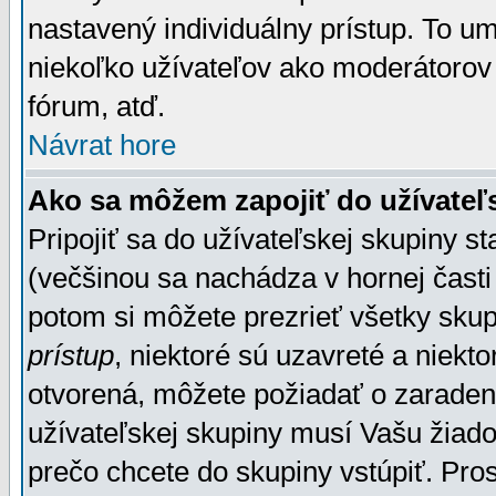
nastavený individuálny prístup. To u
niekoľko užívateľov ako moderátorov 
fórum, atď.
Návrat hore
Ako sa môžem zapojiť do užívateľ
Pripojiť sa do užívateľskej skupiny s
(večšinou sa nachádza v hornej časti 
potom si môžete prezrieť všetky sku
prístup
, niektoré sú uzavreté a niekt
otvorená, môžete požiadať o zaradeni
užívateľskej skupiny musí Vašu žiado
prečo chcete do skupiny vstúpiť. Pro