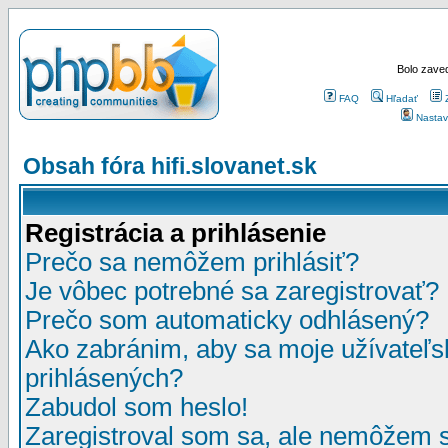
Bolo zaved
FAQ
Hľadať
Nastav
Obsah fóra hifi.slovanet.sk
Registrácia a prihlásenie
Prečo sa nemôžem prihlásiť?
Je vôbec potrebné sa zaregistrovať?
Prečo som automaticky odhlásený?
Ako zabránim, aby sa moje užívateľ
prihlásených?
Zabudol som heslo!
Zaregistroval som sa, ale nemôžem sa