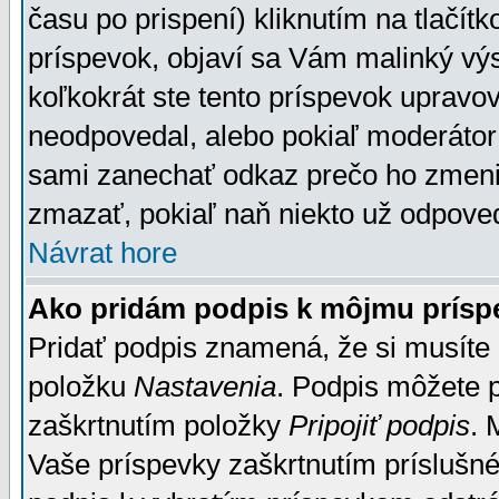
času po prispení) kliknutím na tlačít
príspevok, objaví sa Vám malinký výs
koľkokrát ste tento príspevok upravova
neodpovedal, alebo pokiaľ moderátor č
sami zanechať odkaz prečo ho zmenil
zmazať, pokiaľ naň niekto už odpoved
Návrat hore
Ako pridám podpis k môjmu prísp
Pridať podpis znamená, že si musíte n
položku
Nastavenia
. Podpis môžete 
zaškrtnutím položky
Pripojiť podpis
. 
Vaše príspevky zaškrtnutím príslušné