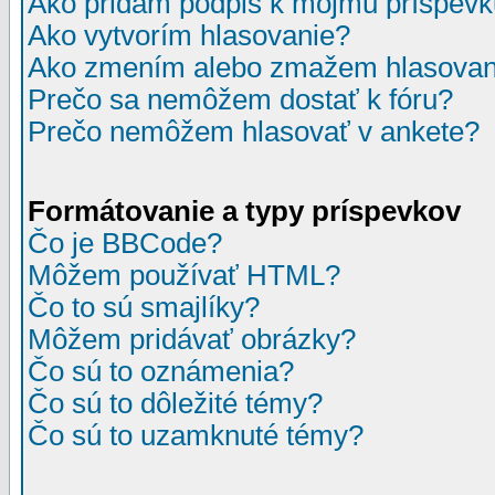
Ako pridám podpis k môjmu príspev
Ako vytvorím hlasovanie?
Ako zmením alebo zmažem hlasovan
Prečo sa nemôžem dostať k fóru?
Prečo nemôžem hlasovať v ankete?
Formátovanie a typy príspevkov
Čo je BBCode?
Môžem používať HTML?
Čo to sú smajlíky?
Môžem pridávať obrázky?
Čo sú to oznámenia?
Čo sú to dôležité témy?
Čo sú to uzamknuté témy?