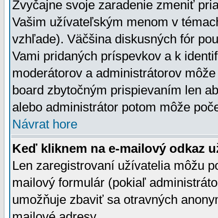
Zvyčajne svoje zaradenie zmeniť pr
Vašim užívateľským menom v témach 
vzhľade). Väčšina diskusných fór pou
Vami pridaných príspevkov a k identif
moderátorov a administrátorov môže 
board zbytočným prispievaním len aby
alebo administrátor potom môže počet
Návrat hore
Keď kliknem na e-mailový odkaz už
Len zaregistrovaní užívatelia môžu p
mailový formulár (pokiaľ administráto
umožňuje zbaviť sa otravných anonym
mailové adresy.