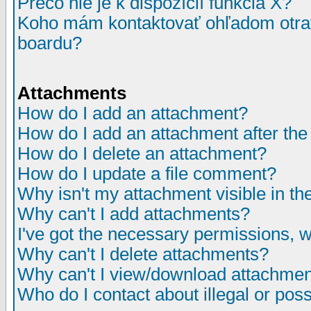
Prečo nie je k dispozícií funkcia X?
Koho mám kontaktovať ohľadom otrav
boardu?
Attachments
How do I add an attachment?
How do I add an attachment after the i
How do I delete an attachment?
How do I update a file comment?
Why isn't my attachment visible in th
Why can't I add attachments?
I've got the necessary permissions, 
Why can't I delete attachments?
Why can't I view/download attachme
Who do I contact about illegal or poss