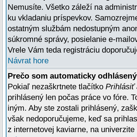
Nemusíte. Všetko záleží na administrá
ku vkladaniu príspevkov. Samozrejme
ostatným službám nedostupným anon
súkromné správy, posielanie e-mailov
Vrele Vám teda registráciu doporučuj
Návrat hore
Prečo som automaticky odhlásen
Pokiaľ nezaškrtnete tlačítko
Prihlásiť
prihlásený len počas práce vo fóre. 
iným. Aby ste zostali prihlásený, zaškr
však nedoporučujeme, keď sa prihlasuj
z internetovej kaviarne, na univerzite 