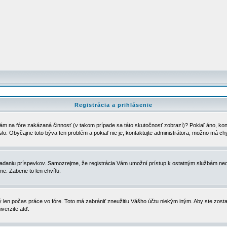
Registrácia a prihlásenie
ám na fóre zakázaná činnosť (v takom prípade sa táto skutočnosť zobrazí)? Pokiaľ áno, kontak
eslo. Obyčajne toto býva ten problém a pokiaľ nie je, kontaktujte administrátora, možno má ch
u vkladaniu príspevkov. Samozrejme, že registrácia Vám umožní prístup k ostatným službám
e. Zaberie to len chvíľu.
ý len počas práce vo fóre. Toto má zabrániť zneužitiu Vášho účtu niekým iným. Aby ste zostal
iverzite atď.