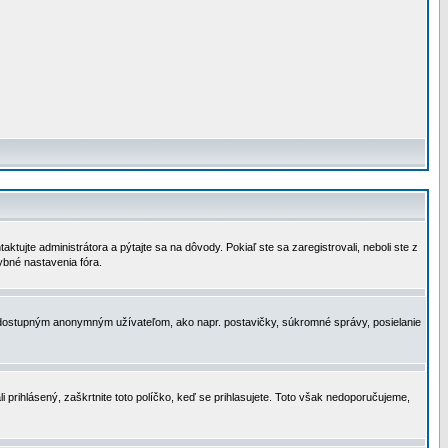
tujte administrátora a pýtajte sa na dôvody. Pokiaľ ste sa zaregistrovali, neboli ste z
ybné nastavenia fóra.
 nedostupným anonymným užívateľom, ako napr. postavičky, súkromné správy, posielanie
i prihlásený, zaškrtnite toto políčko, keď se prihlasujete. Toto však nedoporučujeme,