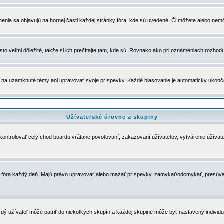
menia sa objavujú na hornej časti každej stránky fóra, kde sú uvedené. Či môžete alebo nemô
to veľmi dôležité, takže si ich prečítajte tam, kde sú. Rovnako ako pri oznámeniach rozhoduje
a uzamknuté témy ani upravovať svoje príspevky. Každé hlasovanie je automaticky ukon
Užívateľské úrovne a skupiny
u kontrolovať celý chod boardu vrátane povoľovaní, zakazovaní užívateľov, vytvárenie užíva
 chod fóra každý deň. Majú právo upravovať alebo mazať príspevky, zamykať/odomykať, presúva
dý užívateľ môže patriť do niekoľkých skupín a každej skupine môže byť nastavený individuá