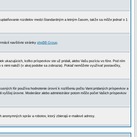
 na uplatňovanie rozdielov medzi štandardným a letným časom, takže sa môže jednať o 1
formácií navštívte stránky
phpBB Group
.
 ukazujúcich, koľko príspevkov ste už pridali, alebo Vašu pozíciu vo fóre. Pod ním
o s nimi naloží (v akej podobe sa zobrazia). Pokiaľ nemôžete využívať postavičky,
usných fór používa hodnotenie úrovní k rozlíšeniu počtu Vami pridaných príspevkov a
ahli vyššej úrovne. Moderátor alebo administrátor potom môže počet Vašich príspevkov
ch anonymných správ a robotov, ktorý zbierajú e-mailové adresy.