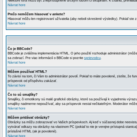
Niektoré fóra môžu byť zneprístupnené určitým ľuďom či skupinám. K čítaniu, prehliadani
Návrat hore
Prečo nemôžem hlasovať v ankete?
Hlasovať môžu len registrovaní užívatelia (aby neboli skreslené výsledky). Pokiaľ st
Návrat hore
Čo je BBCode?
BBCode je zvláštna implementácia HTML. O jeho použití rozhoduje administrátor (môžet
sa zobrazí. Pre viac informácií o BBCode si pozrite
sprievodcu
.
Návrat hore
Môžem používať HTML?
To závisí na tom, či Vám to administrátor povolí. Pokiaľ to máte povolené, zistíte, že fun
príspevok od příspěvku zakázať.
Návrat hore
Čo to sú smajlíky?
Smajlíky, či emotikony sú malé grafické obrázky, ktoré sa používají k vyjadreniu výra
smajlíky nadmerne nepoužívať, aby sa príspevok nestal nečitateľným. Moderátor môž
Návrat hore
Môžem pridávať obrázky?
Obrázky sa môžu zobrazovať vo Vašich príspevkoch. Aj keď v súčasnej dobe neexistuje
vytvárať odkazy na obrázky na vlastnom PC (pokiaľ to nie je verejne prístupná stani
príslušné HTML (ak je povolené).
Návrat hore