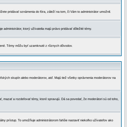
žete pridávať oznámenia do fóra, záleží na tom, či Vám to administrátor umožnil.
 administrátor, ktorý užívatelia majú právo pridávať dôležité témy.
čené. Témy môžu byť uzamknuté z rôznych dôvodov.
teľských skupín alebo moderátorov, atď. Majú tiež všetky oprávnenia moderátorov na
ť, mazať a rozdeľovať témy, ktoré spravujú. Dá sa povedať, že moderátori sú od toho,
lny prístup. To umožňuje administrátorom ľahšie nastaviť niekoľko užívateľov ako