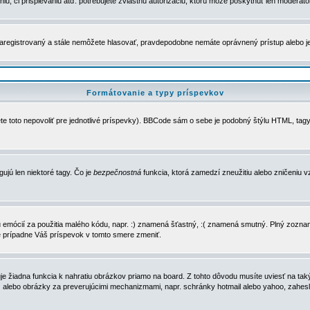
u, či prispievaniu atď. potrebujete zvláštnu autorizáciu, ktorú môže poskytnúť len moderátor 
e zaregistrovaný a stále nemôžete hlasovať, pravdepodobne nemáte oprávnený prístup alebo 
Formátovanie a typy príspevkov
e toto nepovoliť pre jednotlivé príspevky). BBCode sám o sebe je podobný štýlu HTML, tagy
gujú len niektoré tagy. Čo je
bezpečnostná
funkcia, ktorá zamedzí zneužitiu alebo zničeniu 
zu emócií za použitia malého kódu, napr. :) znamená šťastný, :( znamená smutný. Plný zozna
e prípadne Váš príspevok v tomto smere zmeniť.
 žiadna funkcia k nahratiu obrázkov priamo na board. Z tohto dôvodu musíte uviesť na taký
ca) alebo obrázky za preverujúcimi mechanizmami, napr. schránky hotmail alebo yahoo, zahe