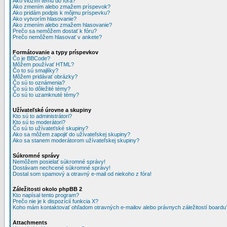
Ako vložím tému do fóra?
Ako zmením alebo zmažem príspevok?
Ako pridám podpis k môjmu príspevku?
Ako vytvorím hlasovanie?
Ako zmením alebo zmažem hlasovanie?
Prečo sa nemôžem dostať k fóru?
Prečo nemôžem hlasovať v ankete?
Formátovanie a typy príspevkov
Čo je BBCode?
Môžem používať HTML?
Čo to sú smajlíky?
Môžem pridávať obrázky?
Čo sú to oznámenia?
Čo sú to dôležité témy?
Čo sú to uzamknuté témy?
Užívateľské úrovne a skupiny
Kto sú to administrátori?
Kto sú to moderátori?
Čo sú to užívateťské skupiny?
Ako sa môžem zapojiť do užívateľskej skupiny?
Ako sa stanem moderátorom užívateľskej skupiny?
Súkromné správy
Nemôžem posielať súkromné správy!
Dostávam nechcené súkromné správy!
Dostal som spamový a otravný e-mail od niekoho z fóra!
Záležitosti okolo phpBB 2
Kto napísal tento program?
Prečo nie je k dispozícií funkcia X?
Koho mám kontaktovať ohľadom otravných e-mailov alebo právnych záležitostí boardu
Attachments