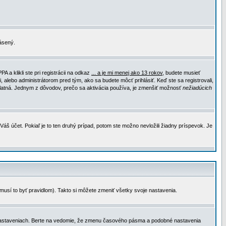
lásený.
a klikli ste pri registrácii na odkaz
... a je mi menej ako 13 rokov
, budete musieť
, alebo administrátorom pred tým, ako sa budete môcť prihlásiť. Keď ste sa registrovali,
e platná. Jednym z dôvodov, prečo sa aktivácia používa, je zmenšiť možnosť
nežiadúcich
Váš účet. Pokiaľ je to ten druhý prípad, potom ste možno nevložili žiadny príspevok. Je
emusí to byť pravidlom). Takto si môžete zmeniť všetky svoje nastavenia.
 nastaveniach. Berte na vedomie, že zmenu časového pásma a podobné nastavenia