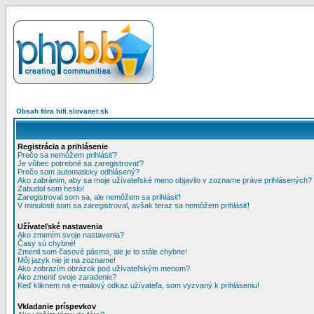
Obsah fóra hifi.slovanet.sk
Registrácia a prihlásenie
Prečo sa nemôžem prihlásiť?
Je vôbec potrebné sa zaregistrovať?
Prečo som automaticky odhlásený?
Ako zabránim, aby sa moje užívateľské meno objavilo v zozname práve prihlásených?
Zabudol som heslo!
Zaregistroval som sa, ale nemôžem sa prihlásiť!
V minulosti som sa zaregistroval, avšak teraz sa nemôžem prihlásiť!
Užívateľské nastavenia
Ako zmením svoje nastavenia?
Časy sú chybné!
Zmenil som časové pásmo, ale je to stále chybne!
Môj jazyk nie je na zozname!
Ako zobrazím obrázok pod užívateľským menom?
Ako zmeniť svoje zaradenie?
Keď kliknem na e-mailový odkaz užívateľa, som vyzvaný k prihláseniu!
Vkladanie príspevkov