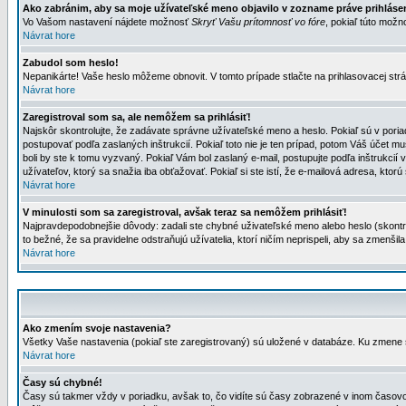
Ako zabránim, aby sa moje užívateľské meno objavilo v zozname práve prihlás
Vo Vašom nastavení nájdete možnosť
Skryť Vašu prítomnosť vo fóre
, pokiaľ túto mož
Návrat hore
Zabudol som heslo!
Nepanikárte! Vaše heslo môžeme obnovit. V tomto prípade stlačte na prihlasovacej strá
Návrat hore
Zaregistroval som sa, ale nemôžem sa prihlásiť!
Najskôr skontrolujte, že zadávate správne užívateľské meno a heslo. Pokiaľ sú v poria
postupovať podľa zaslaných inštrukcií. Pokiaľ toto nie je ten prípad, potom Váš účet mu
boli by ste k tomu vyzvaný. Pokiaľ Vám bol zaslaný e-mail, postupujte podľa inštrukcií
užívateľov, ktorý sa snažia iba obťažovať. Pokiaľ si ste istí, že e-mailová adresa, ktorú 
Návrat hore
V minulosti som sa zaregistroval, avšak teraz sa nemôžem prihlásiť!
Najpravdepodobnejšie dôvody: zadali ste chybné uživateľské meno alebo heslo (skontroluj
to bežné, že sa pravidelne odstraňujú užívatelia, ktorí ničím neprispeli, aby sa zmenši
Návrat hore
Ako zmením svoje nastavenia?
Všetky Vaše nastavenia (pokiaľ ste zaregistrovaný) sú uložené v databáze. Ku zmene s
Návrat hore
Časy sú chybné!
Časy sú takmer vždy v poriadku, avšak to, čo vidíte sú časy zobrazené v inom časo