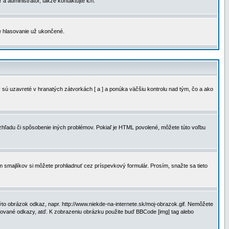
a administrátor, takže kontaktujte ich.
je hlasovanie už ukončené.
 sú uzavreté v hranatých zátvorkách [ a ] a ponúka väčšiu kontrolu nad tým, čo a ako
vzhľadu či spôsobenie iných problémov. Pokiaľ je HTML povolené, môžete túto voľbu
m smajlíkov si môžete prohliadnuť cez príspevkový formulár. Prosím, snažte sa tieto
to obrázok odkaz, napr. http://www.niekde-na-internete.sk/moj-obrazok.gif. Nemôžete
slované odkazy, atď. K zobrazeniu obrázku použite buď BBCode [img] tag alebo