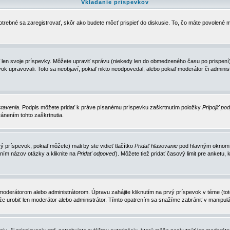
Vkladanie príspevkov
trebné sa zaregistrovať, skôr ako budete môcť prispieť do diskusie. To, čo máte povolené m
 len svoje príspevky. Môžete upraviť správu (niekedy len do obmedzeného času po prispení) 
k upravovali. Toto sa neobjaví, pokiaľ nikto neodpovedal, alebo pokiaľ moderátor či adminis
tavenia
. Podpis môžete pridať k práve písanému príspevku zaškrtnutím položky
Pripojiť po
ánením tohto zaškrtnutia.
 príspevok, pokiaľ môžete) mali by ste vidieť tlačítko
Pridať hlasovanie
pod hlavným oknom n
ním názov otázky a kliknite na
Pridať odpoveď
). Môžete tiež pridať časový limit pre anket
erátorom alebo administrátorom. Úpravu zahájite kliknutím na prvý príspevok v téme (toto 
e urobiť len moderátor alebo administrátor. Tímto opatrením sa snažíme zabrániť v manipulá