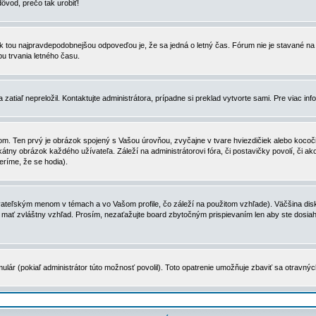
dôvod, prečo tak urobiť!
, tak tou najpravdepodobnejšou odpoveďou je, že sa jedná o letný čas. Fórum nie je stavané
u trvania letného času.
zatiaľ nepreložil. Kontaktujte administrátora, prípadne si preklad vytvorte sami. Pre viac in
. Ten prvý je obrázok spojený s Vašou úrovňou, zvyčajne v tvare hviezdičiek alebo kocočiek
tny obrázok každého užívateľa. Záleží na administrátorovi fóra, či postavičky povolí, či ak
eríme, že se hodia).
ateľským menom v témach a vo Vašom profile, čo záleží na použitom vzhľade). Väčšina disk
ôže mať zvláštny vzhľad. Prosím, nezaťažujte board zbytočným prispievaním len aby ste dosi
ulár (pokiaľ administrátor túto možnosť povolil). Toto opatrenie umožňuje zbaviť sa otravný