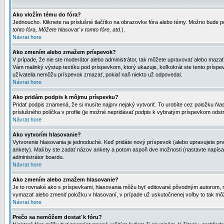
Ako vložím tému do fóra?
Jednoucho. Kliknete na príslušné tlačítko na obrazovke fóra alebo témy. Možno bude po
tohto fóra, Môžete hlasovať v tomto fóre, atd.
).
Návrat hore
Ako zmením alebo zmažem príspevok?
V prípade, že nie ste moderátor alebo administrátor, tak môžete upravovať alebo mazať
Vám malinký výstup textíku pod príspevkom, ktorý ukazuje, koľkokrát ste tento príspevo
užívatelia nemôžu príspevok zmazať, pokiaľ naň niekto už odpovedal.
Návrat hore
Ako pridám podpis k môjmu príspevku?
Pridať podpis znamená, že si musíte najprv nejaký vytvoriť. To urobíte cez položku
Nas
príslušného políčka v profile (je možné nepridávať podpis k vybratým príspevkom odstr
Návrat hore
Ako vytvorím hlasovanie?
Vytvorenie hlasovania je jednoduché. Keď pridáte nový príspevok (alebo upravujete prvý
ankety). Mali by ste zadať názov ankety a potom aspoň dve možnosti (nastavte napísa
administrátor boardu.
Návrat hore
Ako zmením alebo zmažem hlasovanie?
Je to rovnaké ako s príspevkami, hlasovania môžu byť editované pôvodným autorom, mod
vymazať alebo zmeniť položku v hlasovaní, v prípade už uskutočnenej voľby to tak môž
Návrat hore
Prečo sa nemôžem dostať k fóru?