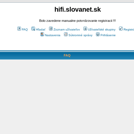
hifi.slovanet.sk
Bolo zavedene manualne potvrdzovanie registracii !!!
FAQ
Hľadať
Zoznam užívateľov
Užívateľské skupiny
Registr
Nastavenia
Súkromné správy
Prihlásenie
FAQ