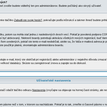
ených?
nosť
zvolíte
budete viditeľný len pre administrátorov. Budete počítáný ako skrytý užívateľ.
nke tlačítko
Zabudli ste svoje heslo?
, pokračujte podľa inštrukcií a takmer ihneď budete prih
dku, potom sa mohla stať jedna z nasledovných dvoch vecí. Pokiaľ je povolená podpora COPPA 
sí byť aktivovaný. Niektoré boardy potrebujú aktiváciu všetkých nových registrácií, buď Vami
 v ňom uvedených, pokiaľ ste tento e-mail neobdržali, uistite sa, že Vaša e-mailová adresa j
ste použili je platná, skontaktujte administrátora boardu.
te e-mail, ktorý ste obdržali pri registrácií) alebo administrátor z nejakého dôvodu zmazal 
la veľkosť databázy. Skúste sa zaregistrovať znova a zapojte sa do diskusií.
Užívateľské nastavenia
tačí stlačiť tlačítko odkazu
Nastavenia
(zvyčajne sa objavuje na hornej časti stránky, ale n
vom pásme než v tom, v ktorom sa nachádzate. Pokiaľ je to tak, zmeňte si časové pásmo v