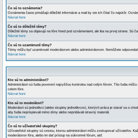
Čo sú to oznámenia?
Oznámenia často prinášajú dôležité informácie a mali by ste ich čítať čo najskôr. Ozná
Návrat hore
Čo sú to dôležité témy?
Dôležité témy sa objavujú na fóre hned pod oznámeniami, ale iba na prvej strane. Sú čas
Návrat hore
Čo sú to uzamknuté témy?
Témy môžu byť uzamknuté moderátorom alebo administrátorom. Nemôžete odpovedať n
Návrat hore
Kto sú to administrátori?
Administrátori sú ľudia poverení najvyššou kontrolou nad celým fórom. Títo ľudia môž
celom fóre.
Návrat hore
Kto sú to moderátori?
Moderátori sú jednotlivci (alebo skupiny jednotlivcov), ktorých práca je starať sa o
aby ľudia neprispievali
mimo témy
alebo nepridávali otravný materiál.
Návrat hore
Čo sú to užívateťské skupiny?
Užívateľské skupiny sú cestou, ktorou administrátori môžu zoskupovať užívateľov. Kaž
moderátorov fóra, alebo im dať prístup na súkromné fórum, atď.