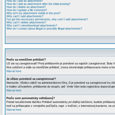
How do I add an attachment?
How do I add an attachment after the initial posting?
How do I delete an attachment?
How do I update a file comment?
Why isn't my attachment visible in the post?
Why can't I add attachments?
I've got the necessary permissions, why can't I add attachments?
Why can't I delete attachments?
Why can't I view/download attachments?
Who do I contact about illegal or possibly illegal attachments?
Prečo sa nemôžem prihlásiť?
Už ste sa zaregistrovali? Pred prihlásením je potrebné sa najskôr zaregistrovať. Bola V
fóra vylúčení a stále sa nemôžete prihlásiť, znova skontrolujte prihlasovacie meno a h
Návrat hore
Je vôbec potrebné sa zaregistrovať?
Nemusíte. Všetko záleží na administrátorovi fóra, či je potrebné sa zaregistrovať k
e-mailov užívateľom, prihlásenie do skupín, atď. Vrele Vám teda registráciu doporučujem
Návrat hore
Prečo som automaticky odhlásený?
Pokiaľ nezaškrtnete tlačítko
Prihlásiť automaticky pri ďalšej návšteve
, budete prihlásen
keď sa prihlasujete z verejného počítača, napr. v knižnici, z internetovej kaviarne, na un
Návrat hore