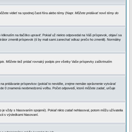
ôžete vidieť na spodnej časti fóra alebo témy (Napr.
Môžete pridávať nové témy do
kliknutím na tlačítko
upraviť
. Pokiaľ už niekto odpovedal na Váš príspevok, objaví sa
trátor zmenili príspevok (tí by mali sami zanechať odkaz prečo ho zmenili). Normálny
dpis
. Môžete tiež pridať rovnaký podpis pre všetky Vaše príspevky zaškrtnutím
a pridávanie príspevkov (pokiaľ to nevidíte, zrejme nemáte oprávnenie vytvárať
u, kde 0 znamená neobmedzenú voľbu. Počet odpovedí, ktoré môžete zadať, určuje
je vždy s hlasovaním spojené). Pokiaľ nikto zatiaľ nehlasoval, potom môžu užívatelia
cii s výsledkami hlasovaní.