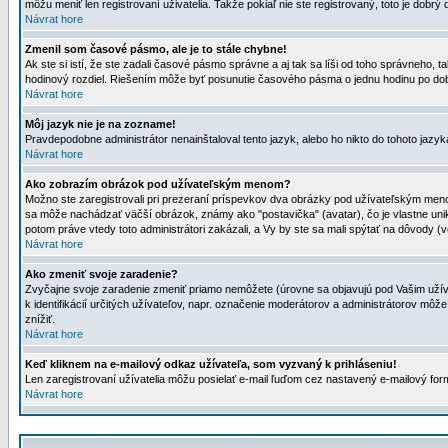
môžu meniť len registrovaní uživatelia. Takže pokiaľ nie ste registrovaný, toto je dobrý 
Návrat hore
Zmenil som časové pásmo, ale je to stále chybne!
Ak ste si istí, že ste zadali časové pásmo správne a aj tak sa líši od toho správneho
hodinový rozdiel. Riešením môže byť posunutie časového pásma o jednu hodinu po dob
Návrat hore
Môj jazyk nie je na zozname!
Pravdepodobne administrátor nenainštaloval tento jazyk, alebo ho nikto do tohoto jazyka 
Návrat hore
Ako zobrazím obrázok pod užívateľským menom?
Možno ste zaregistrovali pri prezeraní príspevkov dva obrázky pod užívateľským menom
sa môže nachádzať väčší obrázok, známy ako "postavička" (avatar), čo je vlastne uniká
potom práve vtedy toto administrátori zakázali, a Vy by ste sa mali spýtať na dôvody (v
Návrat hore
Ako zmeniť svoje zaradenie?
Zvyčajne svoje zaradenie zmeniť priamo nemôžete (úrovne sa objavujú pod Vašim užív
k identifikácií určitých užívateľov, napr. označenie moderátorov a administrátorov m
znížiť.
Návrat hore
Keď kliknem na e-mailový odkaz užívateľa, som vyzvaný k prihláseniu!
Len zaregistrovaní užívatelia môžu posielať e-mail ľuďom cez nastavený e-mailový form
Návrat hore