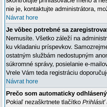
skontrolujte prihlasovacie meno a he
nie je, kontaktujte administrátora, 
Návrat hore
Je vôbec potrebné sa zaregistrova
Nemusíte. Všetko záleží na administrá
ku vkladaniu príspevkov. Samozrejme
ostatným službám nedostupným anon
súkromné správy, posielanie e-mailov
Vrele Vám teda registráciu doporučuj
Návrat hore
Prečo som automaticky odhlásen
Pokiaľ nezaškrtnete tlačítko
Prihlásiť