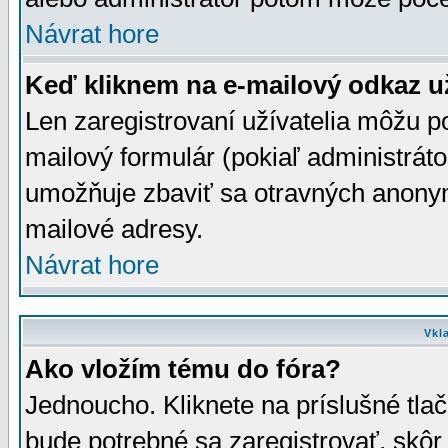
Návrat hore
Keď kliknem na e-mailový odkaz už
Len zaregistrovaní užívatelia môžu p
mailový formulár (pokiaľ administráto
umožňuje zbaviť sa otravných anonym
mailové adresy.
Návrat hore
Vkl
Ako vložím tému do fóra?
Jednoucho. Kliknete na príslušné tla
bude potrebné sa zaregistrovať, skôr 