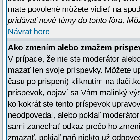
máte povolené môžete vidieť na spodn
pridávať nové témy do tohto fóra, Môž
Návrat hore
Ako zmením alebo zmažem príspe
V prípade, že nie ste moderátor aleb
mazať len svoje príspevky. Môžete u
času po prispení) kliknutím na tlačít
príspevok, objaví sa Vám malinký výs
koľkokrát ste tento príspevok upravova
neodpovedal, alebo pokiaľ moderátor č
sami zanechať odkaz prečo ho zmenil
zmazať, pokiaľ naň niekto už odpoved