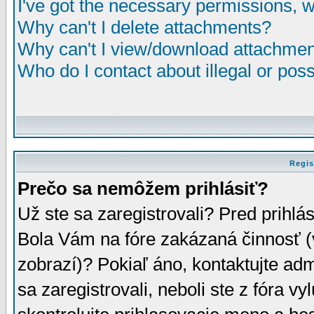
I've got the necessary permissions, 
Why can't I delete attachments?
Why can't I view/download attachme
Who do I contact about illegal or poss
Regis
Prečo sa nemôžem prihlásiť?
Už ste sa zaregistrovali? Pred prihlá
Bola Vám na fóre zakázaná činnosť (
zobrazí)? Pokiaľ áno, kontaktujte adm
sa zaregistrovali, neboli ste z fóra v