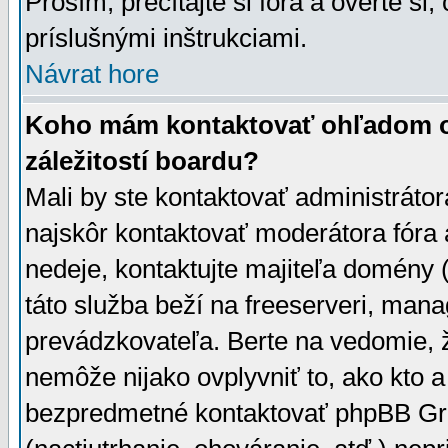
Prosím, prečítajte si fóra a overte si,
príslušnými inštrukciami.
Návrat hore
Koho mám kontaktovať ohľadom ot
záležitostí boardu?
Mali by ste kontaktovať administrátor
najskôr kontaktovať moderátora fóra a
nedeje, kontaktujte majiteľa domény 
táto služba beží na freeserveri, man
prevádzkovateľa. Berte na vedomie
nemôže nijako ovplyvniť to, ako kto 
bezpredmetné kontaktovať phpBB Grou