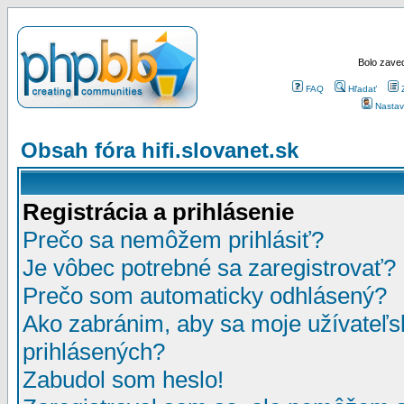
Bolo zaved
FAQ
Hľadať
Nastav
Obsah fóra hifi.slovanet.sk
Registrácia a prihlásenie
Prečo sa nemôžem prihlásiť?
Je vôbec potrebné sa zaregistrovať?
Prečo som automaticky odhlásený?
Ako zabránim, aby sa moje užívateľ
prihlásených?
Zabudol som heslo!