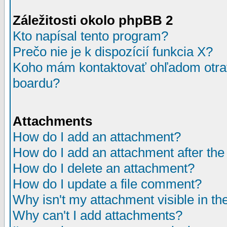
Záležitosti okolo phpBB 2
Kto napísal tento program?
Prečo nie je k dispozícií funkcia X?
Koho mám kontaktovať ohľadom otrav
boardu?
Attachments
How do I add an attachment?
How do I add an attachment after the i
How do I delete an attachment?
How do I update a file comment?
Why isn't my attachment visible in th
Why can't I add attachments?