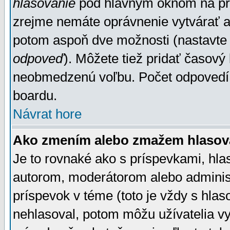
hlasovanie
pod hlavným oknom na prid
zrejme nemáte oprávnenie vytvárať an
potom aspoň dve možnosti (nastavte 
odpoveď
). Môžete tiež pridať časový
neobmedzenú voľbu. Počet odpovedí, 
boardu.
Návrat hore
Ako zmením alebo zmažem hlasov
Je to rovnaké ako s príspevkami, h
autorom, moderátorom alebo administ
príspevok v téme (toto je vždy s hlas
nehlasoval, potom môžu užívatelia v