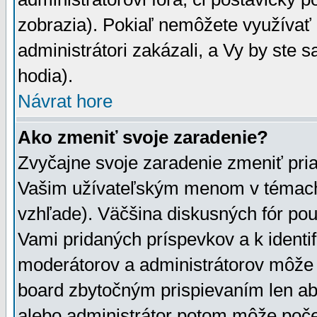
zobrazia). Pokiaľ nemôžete využívať 
administrátori zakázali, a Vy by ste 
hodia).
Návrat hore
Ako zmeniť svoje zaradenie?
Zvyčajne svoje zaradenie zmeniť pr
Vašim užívateľským menom v témach 
vzhľade). Väčšina diskusných fór pou
Vami pridaných príspevkov a k identif
moderátorov a administrátorov môže 
board zbytočným prispievaním len aby
alebo administrátor potom môže počet