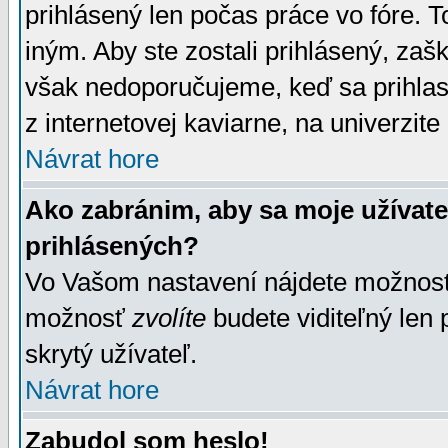
prihlásený len počas práce vo fóre. 
iným. Aby ste zostali prihlásený, zaškr
však nedoporučujeme, keď sa prihlasuj
z internetovej kaviarne, na univerzite 
Návrat hore
Ako zabránim, aby sa moje užívat
prihlásených?
Vo Vašom nastavení nájdete možno
možnosť
zvolíte
budete viditeľný len 
skrytý užívateľ.
Návrat hore
Zabudol som heslo!