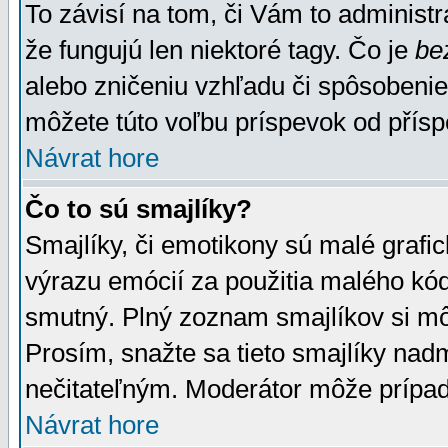
To závisí na tom, či Vám to administrá
že fungujú len niektoré tagy. Čo je
be
alebo zničeniu vzhľadu či spôsobeni
môžete túto voľbu príspevok od přís
Návrat hore
Čo to sú smajlíky?
Smajlíky, či emotikony sú malé grafic
výrazu emócií za použitia malého kód
smutný. Plný zoznam smajlíkov si mô
Prosím, snažte sa tieto smajlíky nad
nečitateľným. Moderátor môže prípa
Návrat hore