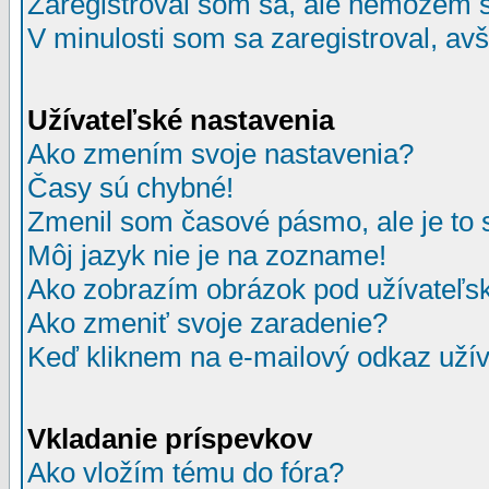
Zaregistroval som sa, ale nemôžem sa
V minulosti som sa zaregistroval, av
Užívateľské nastavenia
Ako zmením svoje nastavenia?
Časy sú chybné!
Zmenil som časové pásmo, ale je to 
Môj jazyk nie je na zozname!
Ako zobrazím obrázok pod užívate
Ako zmeniť svoje zaradenie?
Keď kliknem na e-mailový odkaz užív
Vkladanie príspevkov
Ako vložím tému do fóra?