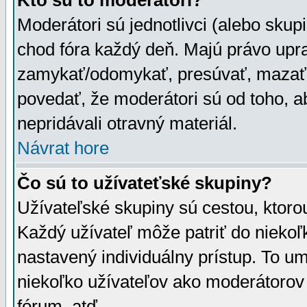
Kto sú to moderátori?
Moderátori sú jednotlivci (alebo skupi
chod fóra každý deň. Majú právo upr
zamykať/odomykať, presúvať, mazať a
povedať, že moderátori sú od toho, a
nepridávali otravný materiál.
Návrat hore
Čo sú to užívateťské skupiny?
Užívateľské skupiny sú cestou, ktoro
Každý užívateľ môže patriť do nieko
nastavený individuálny prístup. To u
niekoľko užívateľov ako moderátorov 
fórum, atď.