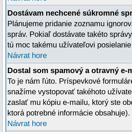
Dostávam nechcené súkromné spr
Plánujeme pridanie zoznamu ignorov
správ. Pokiaľ dostávate takéto správy
tú moc takému užívateľovi posielanie
Návrat hore
Dostal som spamový a otravný e-ma
To je nám ľúto. Príspevkové formulá
snažíme vystopovať takéhoto užívateľ
zaslať mu kópiu e-mailu, ktorý ste obdr
ktorá potrebné informácie obsahuje)
Návrat hore