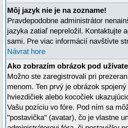
Môj jazyk nie je na zozname!
Pravdepodobne administrátor nenainšt
jazyka zatiaľ nepreložil. Kontaktujte 
sami. Pre viac informácií navštívte s
Návrat hore
Ako zobrazím obrázok pod užíva
Možno ste zaregistrovali pri prezera
menom. Ten prvý je obrázok spojený 
hviezdičiek alebo kocočiek ukazujúcic
Vašu pozíciu vo fóre. Pod ním sa m
"postavička" (avatar), čo je vlastne 
administrátorovi fóra, či postavičky p