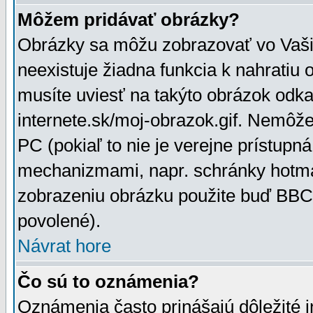
Môžem pridávať obrázky?
Obrázky sa môžu zobrazovať vo Vaši
neexistuje žiadna funkcia k nahratiu
musíte uviesť na takýto obrázok odka
internete.sk/moj-obrazok.gif. Nemôž
PC (pokiaľ to nie je verejne prístupn
mechanizmami, napr. schránky hotmai
zobrazeniu obrázku použite buď BBCo
povolené).
Návrat hore
Čo sú to oznámenia?
Oznámenia často prinášajú dôležité in