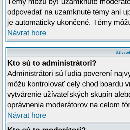
Témy môžu byť uzamknuté moderáto
odpovedať na uzamknuté témy ani up
je automaticky ukončené. Témy môžu
Návrat hore
Užívate
Kto sú to administrátori?
Administrátori sú ľudia poverení najv
môžu kontrolovať celý chod boardu v
vytvárenie užívateľských skupín aleb
oprávnenia moderátorov na celom fór
Návrat hore