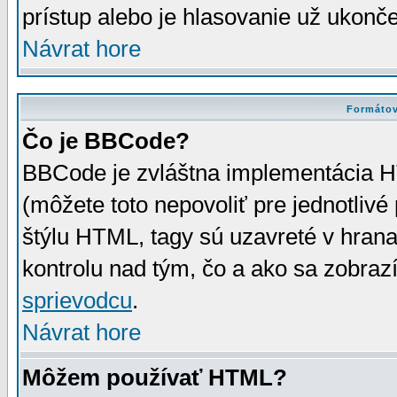
prístup alebo je hlasovanie už ukonč
Návrat hore
Formátov
Čo je BBCode?
BBCode je zvláštna implementácia HT
(môžete toto nepovoliť pre jednotli
štýlu HTML, tagy sú uzavreté v hrana
kontrolu nad tým, čo a ako sa zobrazí
sprievodcu
.
Návrat hore
Môžem používať HTML?