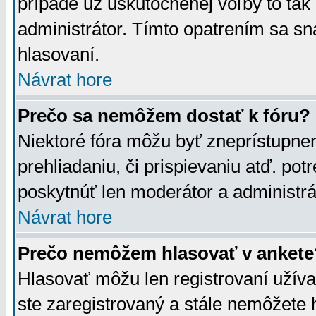
prípade už uskutočnenej voľby to tak
administrátor. Tímto opatrením sa sn
hlasovaní.
Návrat hore
Prečo sa nemôžem dostať k fóru?
Niektoré fóra môžu byť zneprístupnen
prehliadaniu, či prispievaniu atď. pot
poskytnúť len moderátor a administrát
Návrat hore
Prečo nemôžem hlasovať v ankete
Hlasovať môžu len registrovaní užívat
ste zaregistrovaný a stále nemôžet