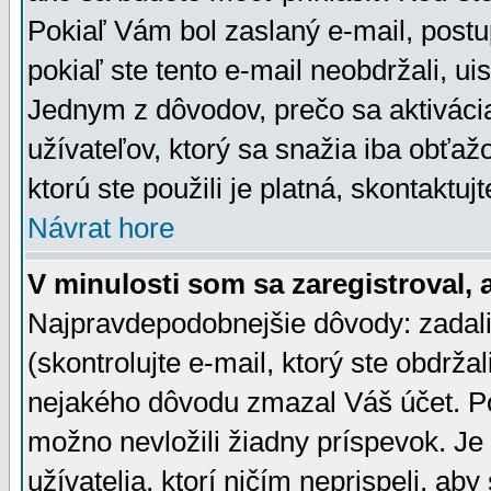
Pokiaľ Vám bol zaslaný e-mail, postu
pokiaľ ste tento e-mail neobdržali, ui
Jednym z dôvodov, prečo sa aktiváci
užívateľov, ktorý sa snažia iba obťažo
ktorú ste použili je platná, skontaktuj
Návrat hore
V minulosti som sa zaregistroval, 
Najpravdepodobnejšie dôvody: zadali
(skontrolujte e-mail, ktorý ste obdržali
nejakého dôvodu zmazal Váš účet. Pok
možno nevložili žiadny príspevok. Je 
užívatelia, ktorí ničím neprispeli, a