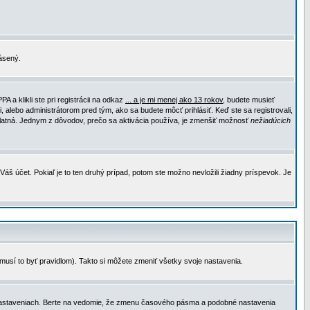
lásený.
a klikli ste pri registrácii na odkaz
... a je mi menej ako 13 rokov
, budete musieť
, alebo administrátorom pred tým, ako sa budete môcť prihlásiť. Keď ste sa registrovali,
e platná. Jednym z dôvodov, prečo sa aktivácia používa, je zmenšiť možnosť
nežiadúcich
Váš účet. Pokiaľ je to ten druhý prípad, potom ste možno nevložili žiadny príspevok. Je
emusí to byť pravidlom). Takto si môžete zmeniť všetky svoje nastavenia.
 nastaveniach. Berte na vedomie, že zmenu časového pásma a podobné nastavenia