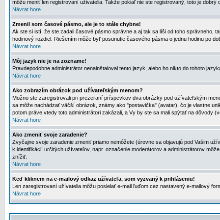
môžu meniť len registrovaní uživatelia. Takže pokiaľ nie ste registrovaný, toto je dobrý 
Návrat hore
Zmenil som časové pásmo, ale je to stále chybne!
Ak ste si istí, že ste zadali časové pásmo správne a aj tak sa líši od toho správneho
hodinový rozdiel. Riešením môže byť posunutie časového pásma o jednu hodinu po dob
Návrat hore
Môj jazyk nie je na zozname!
Pravdepodobne administrátor nenainštaloval tento jazyk, alebo ho nikto do tohoto jazyka 
Návrat hore
Ako zobrazím obrázok pod užívateľským menom?
Možno ste zaregistrovali pri prezeraní príspevkov dva obrázky pod užívateľským menom
sa môže nachádzať väčší obrázok, známy ako "postavička" (avatar), čo je vlastne uniká
potom práve vtedy toto administrátori zakázali, a Vy by ste sa mali spýtať na dôvody (v
Návrat hore
Ako zmeniť svoje zaradenie?
Zvyčajne svoje zaradenie zmeniť priamo nemôžete (úrovne sa objavujú pod Vašim užív
k identifikácií určitých užívateľov, napr. označenie moderátorov a administrátorov m
znížiť.
Návrat hore
Keď kliknem na e-mailový odkaz užívateľa, som vyzvaný k prihláseniu!
Len zaregistrovaní užívatelia môžu posielať e-mail ľuďom cez nastavený e-mailový form
Návrat hore