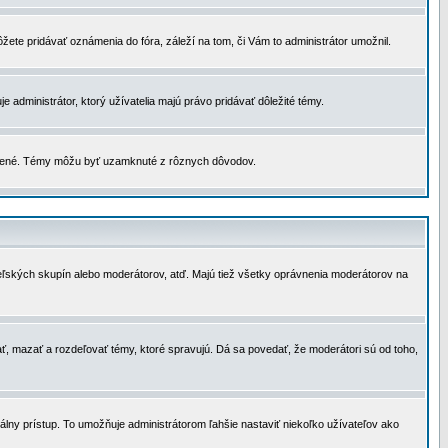
žete pridávať oznámenia do fóra, záleží na tom, či Vám to administrátor umožnil.
 administrátor, ktorý užívatelia majú právo pridávať dôležité témy.
čené. Témy môžu byť uzamknuté z rôznych dôvodov.
teľských skupín alebo moderátorov, atď. Majú tiež všetky oprávnenia moderátorov na
ť, mazať a rozdeľovať témy, ktoré spravujú. Dá sa povedať, že moderátori sú od toho,
lny prístup. To umožňuje administrátorom ľahšie nastaviť niekoľko užívateľov ako