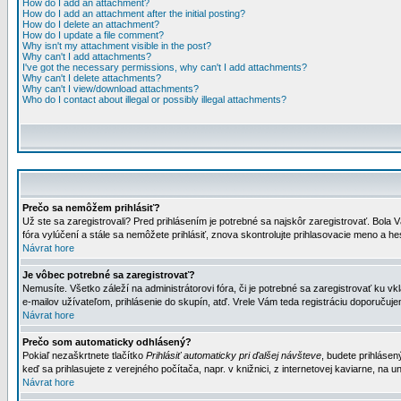
How do I add an attachment?
How do I add an attachment after the initial posting?
How do I delete an attachment?
How do I update a file comment?
Why isn't my attachment visible in the post?
Why can't I add attachments?
I've got the necessary permissions, why can't I add attachments?
Why can't I delete attachments?
Why can't I view/download attachments?
Who do I contact about illegal or possibly illegal attachments?
Prečo sa nemôžem prihlásiť?
Už ste sa zaregistrovali? Pred prihlásením je potrebné sa najskôr zaregistrovať. Bola V
fóra vylúčení a stále sa nemôžete prihlásiť, znova skontrolujte prihlasovacie meno a h
Návrat hore
Je vôbec potrebné sa zaregistrovať?
Nemusíte. Všetko záleží na administrátorovi fóra, či je potrebné sa zaregistrovať k
e-mailov užívateľom, prihlásenie do skupín, atď. Vrele Vám teda registráciu doporučujem
Návrat hore
Prečo som automaticky odhlásený?
Pokiaľ nezaškrtnete tlačítko
Prihlásiť automaticky pri ďalšej návšteve
, budete prihlásen
keď sa prihlasujete z verejného počítača, napr. v knižnici, z internetovej kaviarne, na un
Návrat hore