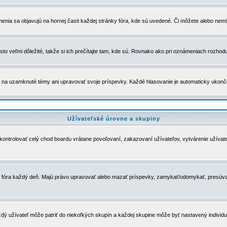
menia sa objavujú na hornej časti každej stránky fóra, kde sú uvedené. Či môžete alebo nemô
to veľmi dôležité, takže si ich prečítajte tam, kde sú. Rovnako ako pri oznámeniach rozhoduje
a uzamknuté témy ani upravovať svoje príspevky. Každé hlasovanie je automaticky ukon
Užívateľské úrovne a skupiny
u kontrolovať celý chod boardu vrátane povoľovaní, zakazovaní užívateľov, vytvárenie užíva
 chod fóra každý deň. Majú právo upravovať alebo mazať príspevky, zamykať/odomykať, presúva
dý užívateľ môže patriť do niekoľkých skupín a každej skupine môže byť nastavený individuá