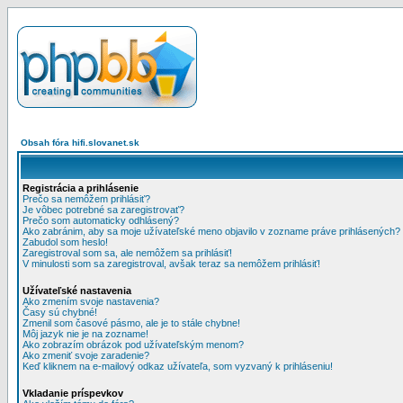
Obsah fóra hifi.slovanet.sk
Registrácia a prihlásenie
Prečo sa nemôžem prihlásiť?
Je vôbec potrebné sa zaregistrovať?
Prečo som automaticky odhlásený?
Ako zabránim, aby sa moje užívateľské meno objavilo v zozname práve prihlásených?
Zabudol som heslo!
Zaregistroval som sa, ale nemôžem sa prihlásiť!
V minulosti som sa zaregistroval, avšak teraz sa nemôžem prihlásiť!
Užívateľské nastavenia
Ako zmením svoje nastavenia?
Časy sú chybné!
Zmenil som časové pásmo, ale je to stále chybne!
Môj jazyk nie je na zozname!
Ako zobrazím obrázok pod užívateľským menom?
Ako zmeniť svoje zaradenie?
Keď kliknem na e-mailový odkaz užívateľa, som vyzvaný k prihláseniu!
Vkladanie príspevkov