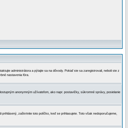
tujte administrátora a pýtajte sa na dôvody. Pokiaľ ste sa zaregistrovali, neboli ste z
ybné nastavenia fóra.
 nedostupným anonymným užívateľom, ako napr. postavičky, súkromné správy, posielanie
i prihlásený, zaškrtnite toto políčko, keď se prihlasujete. Toto však nedoporučujeme,