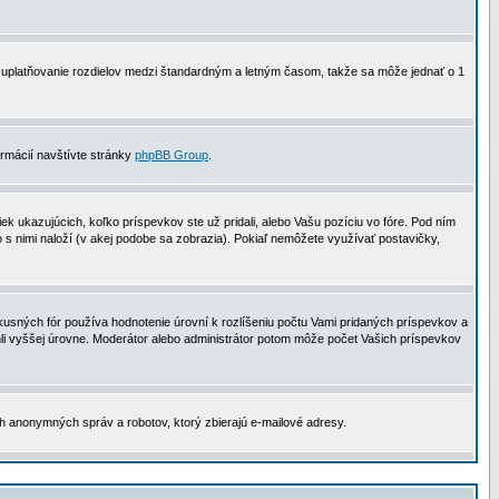
 na uplatňovanie rozdielov medzi štandardným a letným časom, takže sa môže jednať o 1
formácií navštívte stránky
phpBB Group
.
 ukazujúcich, koľko príspevkov ste už pridali, alebo Vašu pozíciu vo fóre. Pod ním
o s nimi naloží (v akej podobe sa zobrazia). Pokiaľ nemôžete využívať postavičky,
usných fór používa hodnotenie úrovní k rozlíšeniu počtu Vami pridaných príspevkov a
ahli vyššej úrovne. Moderátor alebo administrátor potom môže počet Vašich príspevkov
ch anonymných správ a robotov, ktorý zbierajú e-mailové adresy.