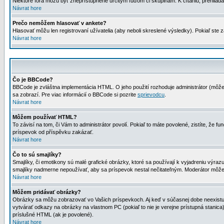
Niektoré fóra môžu byť zneprístupnené určitým ľuďom či skupinám. K čítaniu, prehliadani
Návrat hore
Prečo nemôžem hlasovať v ankete?
Hlasovať môžu len registrovaní užívatelia (aby neboli skreslené výsledky). Pokiaľ st
Návrat hore
Čo je BBCode?
BBCode je zvláštna implementácia HTML. O jeho použití rozhoduje administrátor (môžet
sa zobrazí. Pre viac informácií o BBCode si pozrite
sprievodcu
.
Návrat hore
Môžem používať HTML?
To závisí na tom, či Vám to administrátor povolí. Pokiaľ to máte povolené, zistíte, že fun
príspevok od příspěvku zakázať.
Návrat hore
Čo to sú smajlíky?
Smajlíky, či emotikony sú malé grafické obrázky, ktoré sa používají k vyjadreniu výra
smajlíky nadmerne nepoužívať, aby sa príspevok nestal nečitateľným. Moderátor môž
Návrat hore
Môžem pridávať obrázky?
Obrázky sa môžu zobrazovať vo Vašich príspevkoch. Aj keď v súčasnej dobe neexistuje
vytvárať odkazy na obrázky na vlastnom PC (pokiaľ to nie je verejne prístupná stani
príslušné HTML (ak je povolené).
Návrat hore