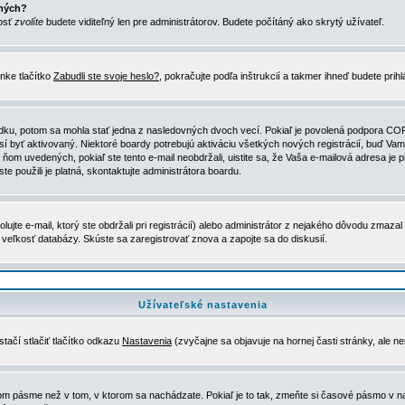
ených?
nosť
zvolíte
budete viditeľný len pre administrátorov. Budete počítáný ako skrytý užívateľ.
nke tlačítko
Zabudli ste svoje heslo?
, pokračujte podľa inštrukcií a takmer ihneď budete prih
dku, potom sa mohla stať jedna z nasledovných dvoch vecí. Pokiaľ je povolená podpora COPPA 
sí byť aktivovaný. Niektoré boardy potrebujú aktiváciu všetkých nových registrácií, buď Vami
 v ňom uvedených, pokiaľ ste tento e-mail neobdržali, uistite sa, že Vaša e-mailová adresa j
ste použili je platná, skontaktujte administrátora boardu.
te e-mail, ktorý ste obdržali pri registrácií) alebo administrátor z nejakého dôvodu zmazal 
la veľkosť databázy. Skúste sa zaregistrovať znova a zapojte sa do diskusií.
Užívateľské nastavenia
tačí stlačiť tlačítko odkazu
Nastavenia
(zvyčajne sa objavuje na hornej časti stránky, ale n
vom pásme než v tom, v ktorom sa nachádzate. Pokiaľ je to tak, zmeňte si časové pásmo v