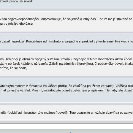
dôvod, prečo tak urobiť!
, tak tou najpravdepodobnejšou odpoveďou je, že sa jedná o letný čas. Fórum nie je stavané
u trvania letného času.
zatiaľ nepreložil. Kontaktujte administrátora, prípadne si preklad vytvorte sami. Pre viac in
. Ten prvý je obrázok spojený s Vašou úrovňou, zvyčajne v tvare hviezdičiek alebo kocočiek
tny obrázok každého užívateľa. Záleží na administrátorovi fóra, či postavičky povolí, či ak
eríme, že se hodia).
ateľským menom v témach a vo Vašom profile, čo záleží na použitom vzhľade). Väčšina disk
ôže mať zvláštny vzhľad. Prosím, nezaťažujte board zbytočným prispievaním len aby ste dosi
ulár (pokiaľ administrátor túto možnosť povolil). Toto opatrenie umožňuje zbaviť sa otravný