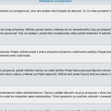
Vkladanie príspevkov
trebné sa zaregistrovať, skôr ako budete môcť prispieť do diskusie. To, čo máte povolené m
 len svoje príspevky. Môžete upraviť správu (niekedy len do obmedzeného času po prispení) 
k upravovali. Toto sa neobjaví, pokiaľ nikto neodpovedal, alebo pokiaľ moderátor či adminis
tavenia
. Podpis môžete pridať k práve písanému príspevku zaškrtnutím položky
Pripojiť po
ánením tohto zaškrtnutia.
 príspevok, pokiaľ môžete) mali by ste vidieť tlačítko
Pridať hlasovanie
pod hlavným oknom n
ním názov otázky a kliknite na
Pridať odpoveď
). Môžete tiež pridať časový limit pre anket
erátorom alebo administrátorom. Úpravu zahájite kliknutím na prvý príspevok v téme (toto 
e urobiť len moderátor alebo administrátor. Tímto opatrením sa snažíme zabrániť v manipulá