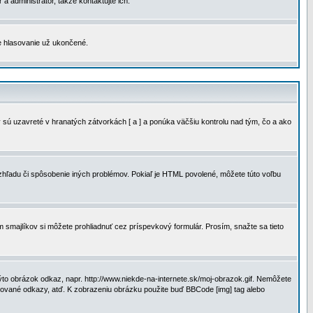
a administrátor, takže kontaktujte ich.
je hlasovanie už ukončené.
 sú uzavreté v hranatých zátvorkách [ a ] a ponúka väčšiu kontrolu nad tým, čo a ako
vzhľadu či spôsobenie iných problémov. Pokiaľ je HTML povolené, môžete túto voľbu
m smajlíkov si môžete prohliadnuť cez príspevkový formulár. Prosím, snažte sa tieto
to obrázok odkaz, napr. http://www.niekde-na-internete.sk/moj-obrazok.gif. Nemôžete
slované odkazy, atď. K zobrazeniu obrázku použite buď BBCode [img] tag alebo