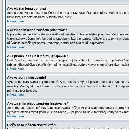
Ako vložím tému do fóra?
Jednoucho. Kliknete na príslušné tlačítko na obrazovke fóra alebo témy. Možno bude po
tohto fóra, Môžete hlasovať v tomto fóre, atd.
).
Návrat hore
Ako zmením alebo zmažem príspevok?
V prípade, že nie ste moderátor alebo administrátor, tak môžete upravovať alebo mazať
Vám malinký výstup textíku pod príspevkom, ktorý ukazuje, koľkokrát ste tento príspevo
užívatelia nemôžu príspevok zmazať, pokiaľ naň niekto už odpovedal.
Návrat hore
Ako pridám podpis k môjmu príspevku?
Pridať podpis znamená, že si musíte najprv nejaký vytvoriť. To urobíte cez položku
Nas
príslušného políčka v profile (je možné nepridávať podpis k vybratým príspevkom odstr
Návrat hore
Ako vytvorím hlasovanie?
Vytvorenie hlasovania je jednoduché. Keď pridáte nový príspevok (alebo upravujete prvý
ankety). Mali by ste zadať názov ankety a potom aspoň dve možnosti (nastavte napísa
administrátor boardu.
Návrat hore
Ako zmením alebo zmažem hlasovanie?
Je to rovnaké ako s príspevkami, hlasovania môžu byť editované pôvodným autorom, mod
vymazať alebo zmeniť položku v hlasovaní, v prípade už uskutočnenej voľby to tak môž
Návrat hore
Prečo sa nemôžem dostať k fóru?