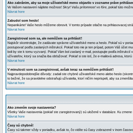
Ako zabránim, aby sa moje užívateľské meno objavilo v zozname práve prihlás
Vo Vašom nastavení nájdete možnosť
Skryť Vašu prítomnosť vo fóre
, pokiaľ túto mož
Návrat hore
Zabudol som heslo!
Nepanikárte! Vaše heslo môžeme obnovit. V tomto prípade stlačte na prihlasovacej strá
Návrat hore
Zaregistroval som sa, ale nemôžem sa prihlásiť!
Najskôr skontrolujte, že zadávate správne užívateľské meno a heslo. Pokiaľ sú v poria
postupovať podľa zaslaných inštrukcií. Pokiaľ toto nie je ten prípad, potom Váš účet mu
boli by ste k tomu vyzvaný. Pokiaľ Vám bol zaslaný e-mail, postupujte podľa inštrukcií
užívateľov, ktorý sa snažia iba obťažovať. Pokiaľ si ste istí, že e-mailová adresa, ktorú 
Návrat hore
V minulosti som sa zaregistroval, avšak teraz sa nemôžem prihlásiť!
Najpravdepodobnejšie dôvody: zadali ste chybné uživateľské meno alebo heslo (skontroluj
to bežné, že sa pravidelne odstraňujú užívatelia, ktorí ničím neprispeli, aby sa zmenši
Návrat hore
Ako zmením svoje nastavenia?
Všetky Vaše nastavenia (pokiaľ ste zaregistrovaný) sú uložené v databáze. Ku zmene s
Návrat hore
Časy sú chybné!
Časy sú takmer vždy v poriadku, avšak to, čo vidíte sú časy zobrazené v inom časo