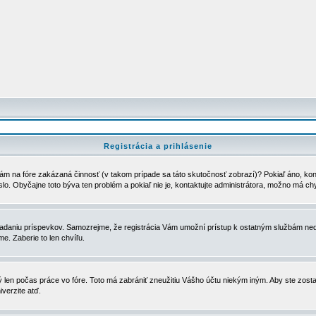
Registrácia a prihlásenie
ám na fóre zakázaná činnosť (v takom prípade sa táto skutočnosť zobrazí)? Pokiaľ áno, kontak
eslo. Obyčajne toto býva ten problém a pokiaľ nie je, kontaktujte administrátora, možno má ch
u vkladaniu príspevkov. Samozrejme, že registrácia Vám umožní prístup k ostatným službám
e. Zaberie to len chvíľu.
ý len počas práce vo fóre. Toto má zabrániť zneužitiu Vášho účtu niekým iným. Aby ste zostal
iverzite atď.