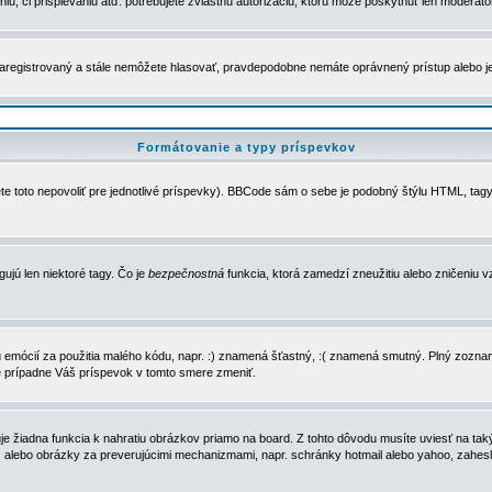
u, či prispievaniu atď. potrebujete zvláštnu autorizáciu, ktorú môže poskytnúť len moderátor 
e zaregistrovaný a stále nemôžete hlasovať, pravdepodobne nemáte oprávnený prístup alebo 
Formátovanie a typy príspevkov
e toto nepovoliť pre jednotlivé príspevky). BBCode sám o sebe je podobný štýlu HTML, tagy
gujú len niektoré tagy. Čo je
bezpečnostná
funkcia, ktorá zamedzí zneužitiu alebo zničeniu 
zu emócií za použitia malého kódu, napr. :) znamená šťastný, :( znamená smutný. Plný zozna
e prípadne Váš príspevok v tomto smere zmeniť.
 žiadna funkcia k nahratiu obrázkov priamo na board. Z tohto dôvodu musíte uviesť na taký
ca) alebo obrázky za preverujúcimi mechanizmami, napr. schránky hotmail alebo yahoo, zahe