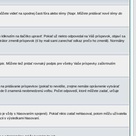
ôžete vidieť na spodnej časti fóra alebo témy (Napr.
Môžete pridávať nové témy do
kliknutím na tlačítko
upraviť
. Pokiaľ už niekto odpovedal na Váš príspevok, objaví sa
trátor zmenili príspevok (tí by mali sami zanechať odkaz prečo ho zmenili). Normálny
dpis
. Môžete tiež pridať rovnaký podpis pre všetky Vaše príspevky zaškrtnutím
a pridávanie príspevkov (pokiaľ to nevidíte, zrejme nemáte oprávnenie vytvárať
u, kde 0 znamená neobmedzenú voľbu. Počet odpovedí, ktoré môžete zadať, určuje
je vždy s hlasovaním spojené). Pokiaľ nikto zatiaľ nehlasoval, potom môžu užívatelia
cii s výsledkami hlasovaní.