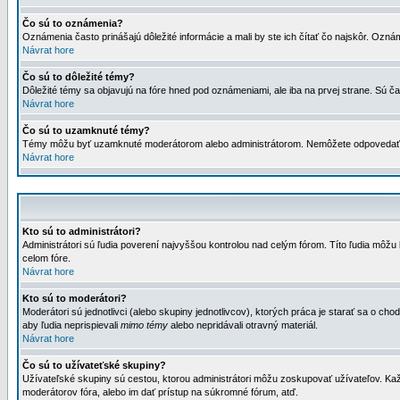
Čo sú to oznámenia?
Oznámenia často prinášajú dôležité informácie a mali by ste ich čítať čo najskôr. Ozná
Návrat hore
Čo sú to dôležité témy?
Dôležité témy sa objavujú na fóre hned pod oznámeniami, ale iba na prvej strane. Sú čas
Návrat hore
Čo sú to uzamknuté témy?
Témy môžu byť uzamknuté moderátorom alebo administrátorom. Nemôžete odpovedať n
Návrat hore
Kto sú to administrátori?
Administrátori sú ľudia poverení najvyššou kontrolou nad celým fórom. Títo ľudia môž
celom fóre.
Návrat hore
Kto sú to moderátori?
Moderátori sú jednotlivci (alebo skupiny jednotlivcov), ktorých práca je starať sa o
aby ľudia neprispievali
mimo témy
alebo nepridávali otravný materiál.
Návrat hore
Čo sú to užívateťské skupiny?
Užívateľské skupiny sú cestou, ktorou administrátori môžu zoskupovať užívateľov. Kaž
moderátorov fóra, alebo im dať prístup na súkromné fórum, atď.