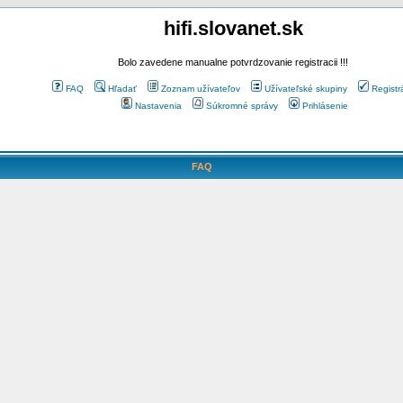
hifi.slovanet.sk
Bolo zavedene manualne potvrdzovanie registracii !!!
FAQ
Hľadať
Zoznam užívateľov
Užívateľské skupiny
Registr
Nastavenia
Súkromné správy
Prihlásenie
FAQ