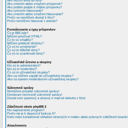
Ako vložím tému do fóra?
Ako zmením alebo zmažem príspevok?
Ako pridám podpis k môjmu príspevku?
Ako vytvorím hlasovanie?
Ako zmením alebo zmažem hlasovanie?
Prečo sa nemôžem dostať k fóru?
Prečo nemôžem hlasovať v ankete?
Formátovanie a typy príspevkov
Čo je BBCode?
Môžem používať HTML?
Čo to sú smajlíky?
Môžem pridávať obrázky?
Čo sú to oznámenia?
Čo sú to dôležité témy?
Čo sú to uzamknuté témy?
Užívateľské úrovne a skupiny
Kto sú to administrátori?
Kto sú to moderátori?
Čo sú to užívateťské skupiny?
Ako sa môžem zapojiť do užívateľskej skupiny?
Ako sa stanem moderátorom užívateľskej skupiny?
Súkromné správy
Nemôžem posielať súkromné správy!
Dostávam nechcené súkromné správy!
Dostal som spamový a otravný e-mail od niekoho z fóra!
Záležitosti okolo phpBB 2
Kto napísal tento program?
Prečo nie je k dispozícií funkcia X?
Koho mám kontaktovať ohľadom otravných e-mailov alebo právnych záležitostí boardu
Attachments