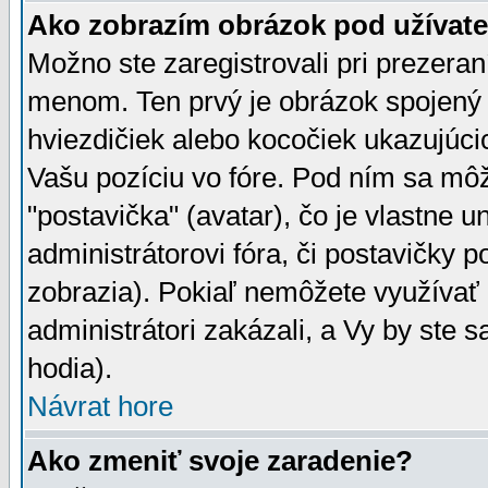
Ako zobrazím obrázok pod užíva
Možno ste zaregistrovali pri prezera
menom. Ten prvý je obrázok spojený 
hviezdičiek alebo kocočiek ukazujúcic
Vašu pozíciu vo fóre. Pod ním sa m
"postavička" (avatar), čo je vlastne 
administrátorovi fóra, či postavičky p
zobrazia). Pokiaľ nemôžete využívať 
administrátori zakázali, a Vy by ste 
hodia).
Návrat hore
Ako zmeniť svoje zaradenie?