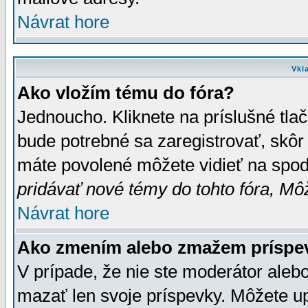
Návrat hore
Vkl
Ako vložím tému do fóra?
Jednoucho. Kliknete na príslušné tla
bude potrebné sa zaregistrovať, skôr 
máte povolené môžete vidieť na spodn
pridávať nové témy do tohto fóra, Môž
Návrat hore
Ako zmením alebo zmažem príspe
V prípade, že nie ste moderátor aleb
mazať len svoje príspevky. Môžete u