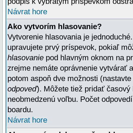
podpis k vybratým príspevkom odstrá
Návrat hore
Ako vytvorím hlasovanie?
Vytvorenie hlasovania je jednoduché.
upravujete prvý príspevok, pokiaľ môž
hlasovanie
pod hlavným oknom na prid
zrejme nemáte oprávnenie vytvárať an
potom aspoň dve možnosti (nastavte 
odpoveď
). Môžete tiež pridať časový
neobmedzenú voľbu. Počet odpovedí, 
boardu.
Návrat hore