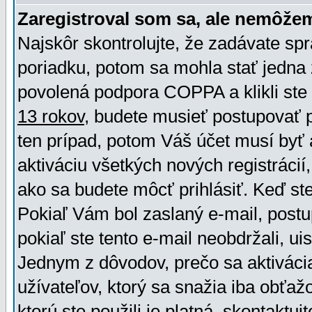
Zaregistroval som sa, ale nemôžem
Najskôr skontrolujte, že zadávate sp
poriadku, potom sa mohla stať jedna 
povolená podpora COPPA a klikli ste 
13 rokov
, budete musieť postupovať po
ten prípad, potom Váš účet musí byť 
aktiváciu všetkých nových registráci
ako sa budete môcť prihlásiť. Keď ste 
Pokiaľ Vám bol zaslaný e-mail, postu
pokiaľ ste tento e-mail neobdržali, ui
Jednym z dôvodov, prečo sa aktiváci
užívateľov, ktorý sa snažia iba obťažo
ktorú ste použili je platná, skontaktuj