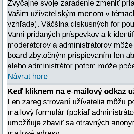
Zvyčajne svoje zaradenie zmeniť pr
Vašim užívateľským menom v témach 
vzhľade). Väčšina diskusných fór pou
Vami pridaných príspevkov a k identif
moderátorov a administrátorov môže 
board zbytočným prispievaním len aby
alebo administrátor potom môže počet
Návrat hore
Keď kliknem na e-mailový odkaz už
Len zaregistrovaní užívatelia môžu p
mailový formulár (pokiaľ administráto
umožňuje zbaviť sa otravných anonym
mailové adresy.