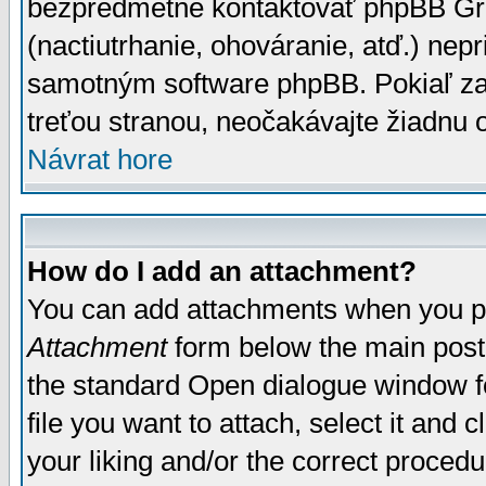
bezpredmetné kontaktovať phpBB Grou
(nactiutrhanie, ohováranie, atď.) ne
samotným software phpBB. Pokiaľ zaš
treťou stranou, neočakávajte žiadnu
Návrat hore
How do I add an attachment?
You can add attachments when you p
Attachment
form below the main post
the standard Open dialogue window fo
file you want to attach, select it and
your liking and/or the correct proced