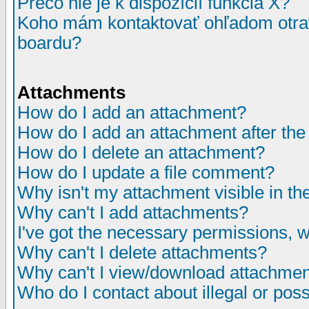
Prečo nie je k dispozícií funkcia X?
Koho mám kontaktovať ohľadom otrav
boardu?
Attachments
How do I add an attachment?
How do I add an attachment after the i
How do I delete an attachment?
How do I update a file comment?
Why isn't my attachment visible in th
Why can't I add attachments?
I've got the necessary permissions, 
Why can't I delete attachments?
Why can't I view/download attachme
Who do I contact about illegal or poss