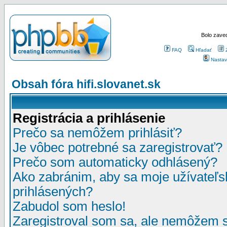
Bolo zaved
FAQ
Hľadať
Nastav
Obsah fóra hifi.slovanet.sk
Registrácia a prihlásenie
Prečo sa nemôžem prihlásiť?
Je vôbec potrebné sa zaregistrovať?
Prečo som automaticky odhlásený?
Ako zabránim, aby sa moje užívateľ
prihlásených?
Zabudol som heslo!
Zaregistroval som sa, ale nemôžem sa