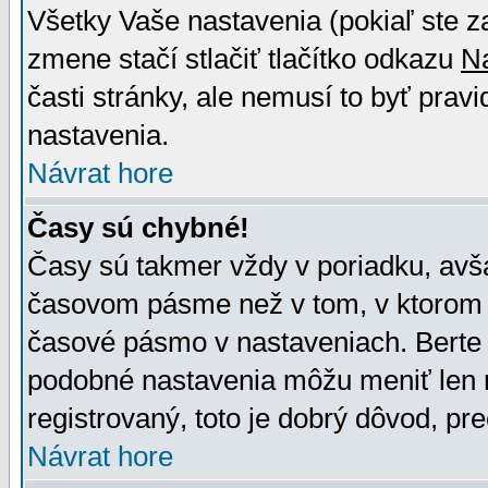
Všetky Vaše nastavenia (pokiaľ ste z
zmene stačí stlačiť tlačítko odkazu
N
časti stránky, ale nemusí to byť prav
nastavenia.
Návrat hore
Časy sú chybné!
Časy sú takmer vždy v poriadku, avša
časovom pásme než v tom, v ktorom s
časové pásmo v nastaveniach. Bert
podobné nastavenia môžu meniť len re
registrovaný, toto je dobrý dôvod, pre
Návrat hore