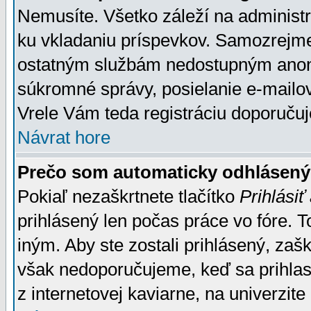
Nemusíte. Všetko záleží na administrá
ku vkladaniu príspevkov. Samozrejme
ostatným službám nedostupným anon
súkromné správy, posielanie e-mailov
Vrele Vám teda registráciu doporučuj
Návrat hore
Prečo som automaticky odhlásen
Pokiaľ nezaškrtnete tlačítko
Prihlásiť
prihlásený len počas práce vo fóre. 
iným. Aby ste zostali prihlásený, zaškr
však nedoporučujeme, keď sa prihlasuj
z internetovej kaviarne, na univerzite 