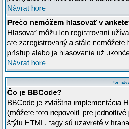
Návrat hore
Prečo nemôžem hlasovať v ankete
Hlasovať môžu len registrovaní užívat
ste zaregistrovaný a stále nemôžet
prístup alebo je hlasovanie už ukonč
Návrat hore
Formátov
Čo je BBCode?
BBCode je zvláštna implementácia HT
(môžete toto nepovoliť pre jednotli
štýlu HTML, tagy sú uzavreté v hrana