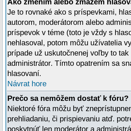
Ako zmením alebo zmažem hlasov
Je to rovnaké ako s príspevkami, h
autorom, moderátorom alebo administ
príspevok v téme (toto je vždy s hlas
nehlasoval, potom môžu užívatelia v
prípade už uskutočnenej voľby to tak
administrátor. Tímto opatrením sa sn
hlasovaní.
Návrat hore
Prečo sa nemôžem dostať k fóru?
Niektoré fóra môžu byť zneprístupnen
prehliadaniu, či prispievaniu atď. pot
poskytnúť len moderátor a administrát