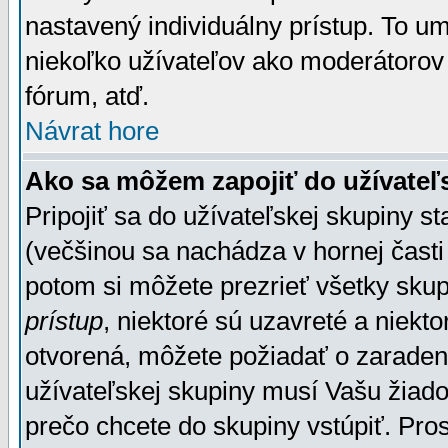
nastavený individuálny prístup. To u
niekoľko užívateľov ako moderátorov 
fórum, atď.
Návrat hore
Ako sa môžem zapojiť do užívateľ
Pripojiť sa do užívateľskej skupiny s
(večšinou sa nachádza v hornej časti 
potom si môžete prezrieť všetky sku
prístup
, niektoré sú uzavreté a niekt
otvorená, môžete požiadať o zaradeni
užívateľskej skupiny musí Vašu žiado
prečo chcete do skupiny vstúpiť. Pro