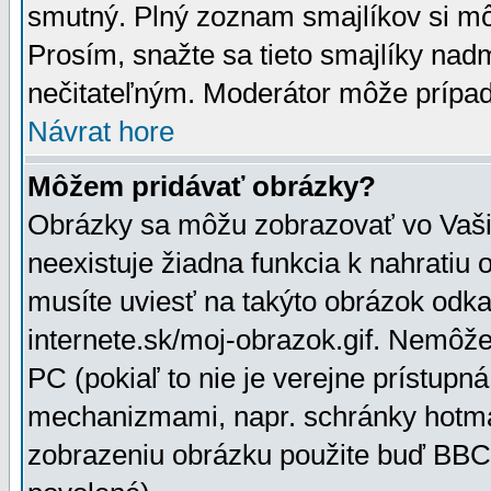
smutný. Plný zoznam smajlíkov si mô
Prosím, snažte sa tieto smajlíky nad
nečitateľným. Moderátor môže prípa
Návrat hore
Môžem pridávať obrázky?
Obrázky sa môžu zobrazovať vo Vaši
neexistuje žiadna funkcia k nahratiu
musíte uviesť na takýto obrázok odka
internete.sk/moj-obrazok.gif. Nemôž
PC (pokiaľ to nie je verejne prístupn
mechanizmami, napr. schránky hotmai
zobrazeniu obrázku použite buď BBCo