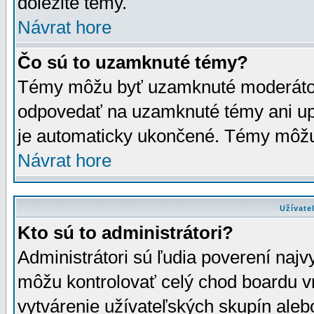
dôležité témy.
Návrat hore
Čo sú to uzamknuté témy?
Témy môžu byť uzamknuté moderáto
odpovedať na uzamknuté témy ani up
je automaticky ukončené. Témy môžu
Návrat hore
Užívate
Kto sú to administrátori?
Administrátori sú ľudia poverení najv
môžu kontrolovať celý chod boardu v
vytvárenie užívateľských skupín aleb