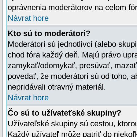
oprávnenia moderátorov na celom fór
Návrat hore
Kto sú to moderátori?
Moderátori sú jednotlivci (alebo skupi
chod fóra každý deň. Majú právo upr
zamykať/odomykať, presúvať, mazať a
povedať, že moderátori sú od toho, a
nepridávali otravný materiál.
Návrat hore
Čo sú to užívateťské skupiny?
Užívateľské skupiny sú cestou, ktoro
Každý užívateľ môže patriť do nieko