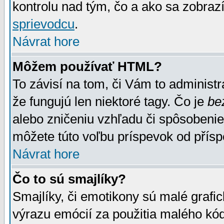
kontrolu nad tým, čo a ako sa zobrazí
sprievodcu
.
Návrat hore
Môžem používať HTML?
To závisí na tom, či Vám to administrá
že fungujú len niektoré tagy. Čo je
be
alebo zničeniu vzhľadu či spôsobeni
môžete túto voľbu príspevok od přís
Návrat hore
Čo to sú smajlíky?
Smajlíky, či emotikony sú malé grafic
výrazu emócií za použitia malého kód