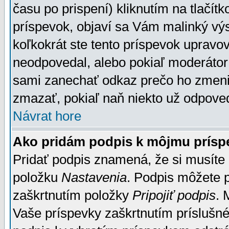
času po prispení) kliknutím na tlačít
príspevok, objaví sa Vám malinký výs
koľkokrát ste tento príspevok upravova
neodpovedal, alebo pokiaľ moderátor č
sami zanechať odkaz prečo ho zmenil
zmazať, pokiaľ naň niekto už odpoved
Návrat hore
Ako pridám podpis k môjmu prísp
Pridať podpis znamená, že si musíte n
položku
Nastavenia
. Podpis môžete 
zaškrtnutím položky
Pripojiť podpis
. 
Vaše príspevky zaškrtnutím príslušné