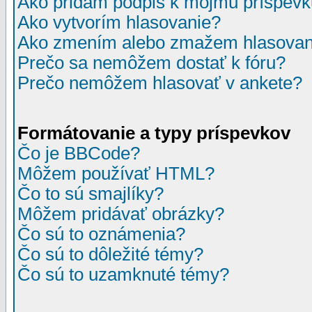
Ako pridám podpis k môjmu príspev
Ako vytvorím hlasovanie?
Ako zmením alebo zmažem hlasovan
Prečo sa nemôžem dostať k fóru?
Prečo nemôžem hlasovať v ankete?
Formátovanie a typy príspevkov
Čo je BBCode?
Môžem používať HTML?
Čo to sú smajlíky?
Môžem pridávať obrázky?
Čo sú to oznámenia?
Čo sú to dôležité témy?
Čo sú to uzamknuté témy?