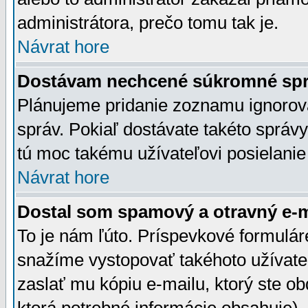
administrátora, prečo tomu tak je.
Návrat hore
Dostávam nechcené súkromné spr
Plánujeme pridanie zoznamu ignorov
správ. Pokiaľ dostávate takéto správy
tú moc takému užívateľovi posielanie
Návrat hore
Dostal som spamový a otravný e-ma
To je nám ľúto. Príspevkové formulá
snažíme vystopovať takéhoto užívateľ
zaslať mu kópiu e-mailu, ktorý ste obdr