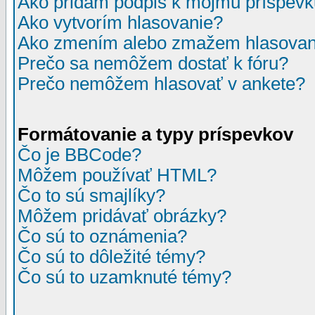
Ako pridám podpis k môjmu príspev
Ako vytvorím hlasovanie?
Ako zmením alebo zmažem hlasovan
Prečo sa nemôžem dostať k fóru?
Prečo nemôžem hlasovať v ankete?
Formátovanie a typy príspevkov
Čo je BBCode?
Môžem používať HTML?
Čo to sú smajlíky?
Môžem pridávať obrázky?
Čo sú to oznámenia?
Čo sú to dôležité témy?
Čo sú to uzamknuté témy?