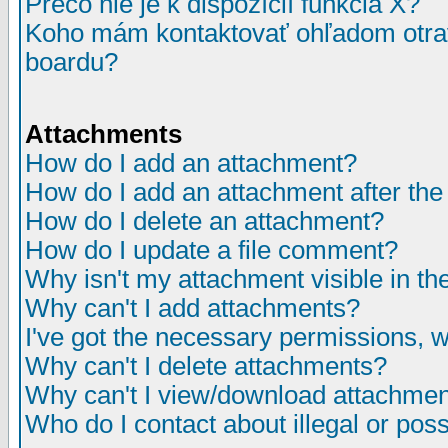
Prečo nie je k dispozícií funkcia X?
Koho mám kontaktovať ohľadom otrav
boardu?
Attachments
How do I add an attachment?
How do I add an attachment after the i
How do I delete an attachment?
How do I update a file comment?
Why isn't my attachment visible in th
Why can't I add attachments?
I've got the necessary permissions, 
Why can't I delete attachments?
Why can't I view/download attachme
Who do I contact about illegal or poss