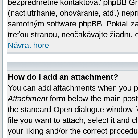
bezpredmetné kontaktovať phpBB Grou
(nactiutrhanie, ohováranie, atď.) ne
samotným software phpBB. Pokiaľ zaš
treťou stranou, neočakávajte žiadnu
Návrat hore
How do I add an attachment?
You can add attachments when you p
Attachment
form below the main post
the standard Open dialogue window fo
file you want to attach, select it and
your liking and/or the correct proced