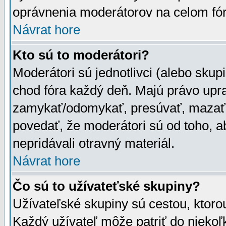
oprávnenia moderátorov na celom fór
Návrat hore
Kto sú to moderátori?
Moderátori sú jednotlivci (alebo skupi
chod fóra každý deň. Majú právo upr
zamykať/odomykať, presúvať, mazať a
povedať, že moderátori sú od toho, a
nepridávali otravný materiál.
Návrat hore
Čo sú to užívateťské skupiny?
Užívateľské skupiny sú cestou, ktoro
Každý užívateľ môže patriť do nieko