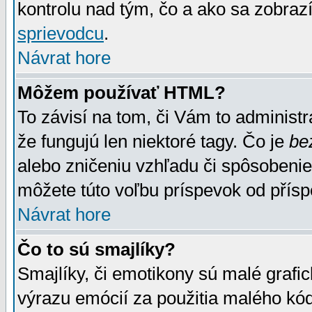
kontrolu nad tým, čo a ako sa zobrazí
sprievodcu
.
Návrat hore
Môžem používať HTML?
To závisí na tom, či Vám to administrá
že fungujú len niektoré tagy. Čo je
be
alebo zničeniu vzhľadu či spôsobeni
môžete túto voľbu príspevok od přís
Návrat hore
Čo to sú smajlíky?
Smajlíky, či emotikony sú malé grafic
výrazu emócií za použitia malého kód