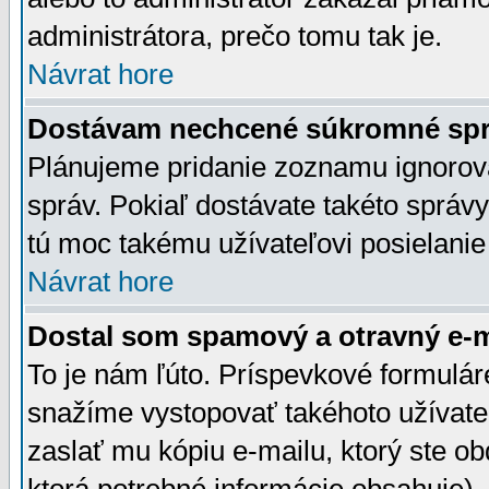
administrátora, prečo tomu tak je.
Návrat hore
Dostávam nechcené súkromné spr
Plánujeme pridanie zoznamu ignorov
správ. Pokiaľ dostávate takéto správy
tú moc takému užívateľovi posielanie
Návrat hore
Dostal som spamový a otravný e-ma
To je nám ľúto. Príspevkové formulá
snažíme vystopovať takéhoto užívateľ
zaslať mu kópiu e-mailu, ktorý ste obdr