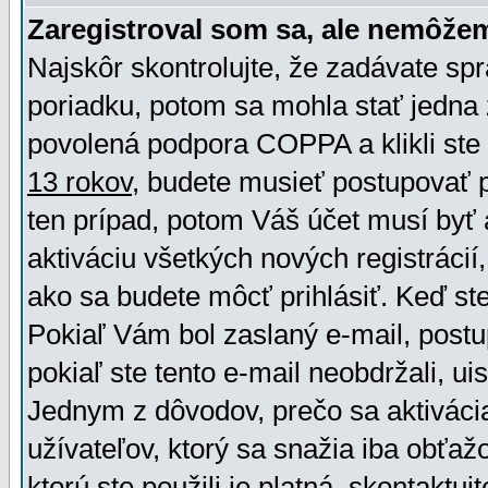
Zaregistroval som sa, ale nemôžem
Najskôr skontrolujte, že zadávate sp
poriadku, potom sa mohla stať jedna 
povolená podpora COPPA a klikli ste 
13 rokov
, budete musieť postupovať po
ten prípad, potom Váš účet musí byť 
aktiváciu všetkých nových registráci
ako sa budete môcť prihlásiť. Keď ste 
Pokiaľ Vám bol zaslaný e-mail, postu
pokiaľ ste tento e-mail neobdržali, ui
Jednym z dôvodov, prečo sa aktiváci
užívateľov, ktorý sa snažia iba obťažo
ktorú ste použili je platná, skontaktuj