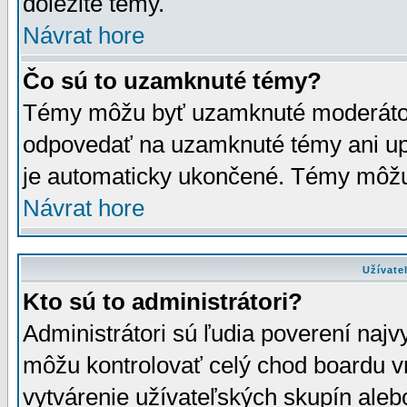
dôležité témy.
Návrat hore
Čo sú to uzamknuté témy?
Témy môžu byť uzamknuté moderáto
odpovedať na uzamknuté témy ani up
je automaticky ukončené. Témy môžu
Návrat hore
Užívate
Kto sú to administrátori?
Administrátori sú ľudia poverení najv
môžu kontrolovať celý chod boardu v
vytvárenie užívateľských skupín aleb