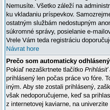
Nemusíte. Všetko záleží na administrá
ku vkladaniu príspevkov. Samozrejme
ostatným službám nedostupným anon
súkromné správy, posielanie e-mailov
Vrele Vám teda registráciu doporučuj
Návrat hore
Prečo som automaticky odhlásen
Pokiaľ nezaškrtnete tlačítko
Prihlásiť
prihlásený len počas práce vo fóre. 
iným. Aby ste zostali prihlásený, zaškr
však nedoporučujeme, keď sa prihlasuj
z internetovej kaviarne, na univerzite 