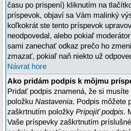
času po prispení) kliknutím na tlačít
príspevok, objaví sa Vám malinký výs
koľkokrát ste tento príspevok upravova
neodpovedal, alebo pokiaľ moderátor č
sami zanechať odkaz prečo ho zmenil
zmazať, pokiaľ naň niekto už odpoved
Návrat hore
Ako pridám podpis k môjmu prísp
Pridať podpis znamená, že si musíte n
položku
Nastavenia
. Podpis môžete 
zaškrtnutím položky
Pripojiť podpis
. 
Vaše príspevky zaškrtnutím príslušné