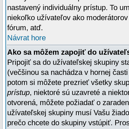
nastavený individuálny prístup. To u
niekoľko užívateľov ako moderátorov 
fórum, atď.
Návrat hore
Ako sa môžem zapojiť do užívateľ
Pripojiť sa do užívateľskej skupiny s
(večšinou sa nachádza v hornej časti 
potom si môžete prezrieť všetky sku
prístup
, niektoré sú uzavreté a niekt
otvorená, môžete požiadať o zaradeni
užívateľskej skupiny musí Vašu žiado
prečo chcete do skupiny vstúpiť. Pro