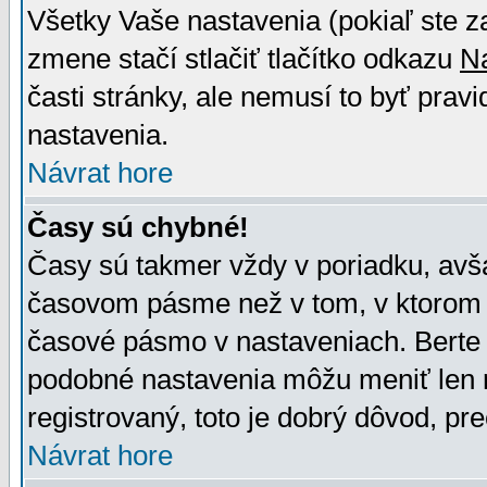
Všetky Vaše nastavenia (pokiaľ ste z
zmene stačí stlačiť tlačítko odkazu
N
časti stránky, ale nemusí to byť prav
nastavenia.
Návrat hore
Časy sú chybné!
Časy sú takmer vždy v poriadku, avša
časovom pásme než v tom, v ktorom s
časové pásmo v nastaveniach. Bert
podobné nastavenia môžu meniť len re
registrovaný, toto je dobrý dôvod, pre
Návrat hore