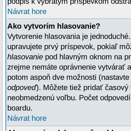
podpis k vybratým príspevkom odstrá
Návrat hore
Ako vytvorím hlasovanie?
Vytvorenie hlasovania je jednoduché.
upravujete prvý príspevok, pokiaľ môž
hlasovanie
pod hlavným oknom na prid
zrejme nemáte oprávnenie vytvárať an
potom aspoň dve možnosti (nastavte 
odpoveď
). Môžete tiež pridať časový
neobmedzenú voľbu. Počet odpovedí, 
boardu.
Návrat hore