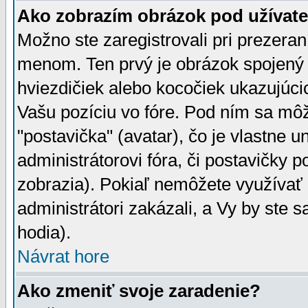
Ako zobrazím obrázok pod užíva
Možno ste zaregistrovali pri prezera
menom. Ten prvý je obrázok spojený 
hviezdičiek alebo kocočiek ukazujúcic
Vašu pozíciu vo fóre. Pod ním sa m
"postavička" (avatar), čo je vlastne 
administrátorovi fóra, či postavičky p
zobrazia). Pokiaľ nemôžete využívať 
administrátori zakázali, a Vy by ste 
hodia).
Návrat hore
Ako zmeniť svoje zaradenie?