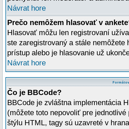
Návrat hore
Prečo nemôžem hlasovať v ankete
Hlasovať môžu len registrovaní užívat
ste zaregistrovaný a stále nemôžet
prístup alebo je hlasovanie už ukonč
Návrat hore
Formátov
Čo je BBCode?
BBCode je zvláštna implementácia HT
(môžete toto nepovoliť pre jednotli
štýlu HTML, tagy sú uzavreté v hrana