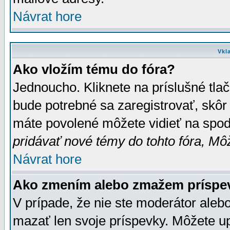
Návrat hore
Vkl
Ako vložím tému do fóra?
Jednoucho. Kliknete na príslušné tla
bude potrebné sa zaregistrovať, skôr 
máte povolené môžete vidieť na spodn
pridávať nové témy do tohto fóra, Môž
Návrat hore
Ako zmením alebo zmažem príspe
V prípade, že nie ste moderátor aleb
mazať len svoje príspevky. Môžete u