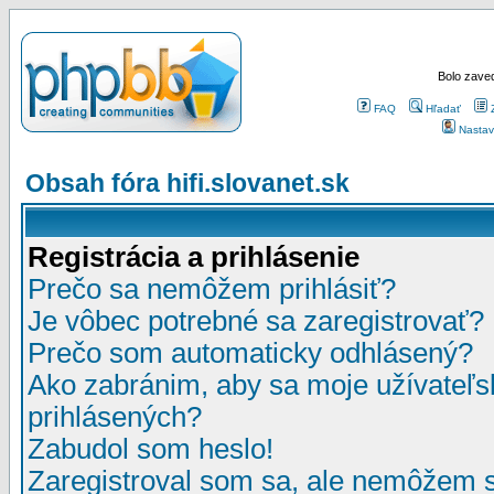
Bolo zaved
FAQ
Hľadať
Nastav
Obsah fóra hifi.slovanet.sk
Registrácia a prihlásenie
Prečo sa nemôžem prihlásiť?
Je vôbec potrebné sa zaregistrovať?
Prečo som automaticky odhlásený?
Ako zabránim, aby sa moje užívateľ
prihlásených?
Zabudol som heslo!
Zaregistroval som sa, ale nemôžem sa