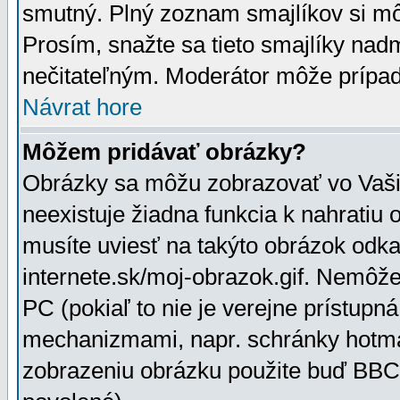
smutný. Plný zoznam smajlíkov si mô
Prosím, snažte sa tieto smajlíky nad
nečitateľným. Moderátor môže prípa
Návrat hore
Môžem pridávať obrázky?
Obrázky sa môžu zobrazovať vo Vaši
neexistuje žiadna funkcia k nahratiu
musíte uviesť na takýto obrázok odka
internete.sk/moj-obrazok.gif. Nemôž
PC (pokiaľ to nie je verejne prístupn
mechanizmami, napr. schránky hotmai
zobrazeniu obrázku použite buď BBCo