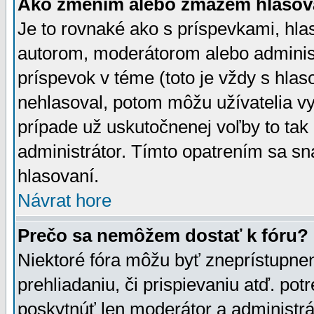
Ako zmením alebo zmažem hlasov
Je to rovnaké ako s príspevkami, h
autorom, moderátorom alebo administ
príspevok v téme (toto je vždy s hlas
nehlasoval, potom môžu užívatelia v
prípade už uskutočnenej voľby to tak
administrátor. Tímto opatrením sa sn
hlasovaní.
Návrat hore
Prečo sa nemôžem dostať k fóru?
Niektoré fóra môžu byť zneprístupnen
prehliadaniu, či prispievaniu atď. pot
poskytnúť len moderátor a administrát