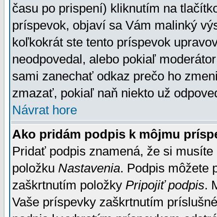
času po prispení) kliknutím na tlačít
príspevok, objaví sa Vám malinký výs
koľkokrát ste tento príspevok upravova
neodpovedal, alebo pokiaľ moderátor č
sami zanechať odkaz prečo ho zmenil
zmazať, pokiaľ naň niekto už odpoved
Návrat hore
Ako pridám podpis k môjmu prísp
Pridať podpis znamená, že si musíte n
položku
Nastavenia
. Podpis môžete 
zaškrtnutím položky
Pripojiť podpis
. 
Vaše príspevky zaškrtnutím príslušné