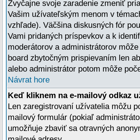
Zvyčajne svoje zaradenie zmeniť pr
Vašim užívateľským menom v témach 
vzhľade). Väčšina diskusných fór pou
Vami pridaných príspevkov a k identif
moderátorov a administrátorov môže 
board zbytočným prispievaním len aby
alebo administrátor potom môže počet
Návrat hore
Keď kliknem na e-mailový odkaz už
Len zaregistrovaní užívatelia môžu p
mailový formulár (pokiaľ administráto
umožňuje zbaviť sa otravných anonym
mailové adresy.