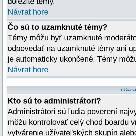
dôležité témy.
Návrat hore
Čo sú to uzamknuté témy?
Témy môžu byť uzamknuté moderáto
odpovedať na uzamknuté témy ani up
je automaticky ukončené. Témy môžu
Návrat hore
Užívate
Kto sú to administrátori?
Administrátori sú ľudia poverení najv
môžu kontrolovať celý chod boardu v
vytvárenie užívateľských skupín aleb