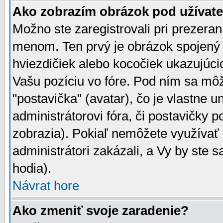
Ako zobrazím obrázok pod užíva
Možno ste zaregistrovali pri prezera
menom. Ten prvý je obrázok spojený 
hviezdičiek alebo kocočiek ukazujúcic
Vašu pozíciu vo fóre. Pod ním sa m
"postavička" (avatar), čo je vlastne 
administrátorovi fóra, či postavičky p
zobrazia). Pokiaľ nemôžete využívať 
administrátori zakázali, a Vy by ste 
hodia).
Návrat hore
Ako zmeniť svoje zaradenie?