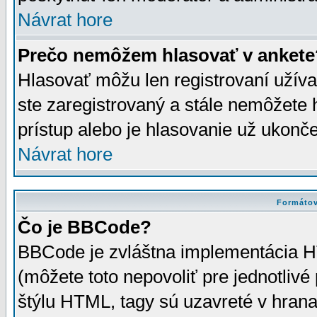
Návrat hore
Prečo nemôžem hlasovať v ankete
Hlasovať môžu len registrovaní užívat
ste zaregistrovaný a stále nemôžet
prístup alebo je hlasovanie už ukonč
Návrat hore
Formátov
Čo je BBCode?
BBCode je zvláštna implementácia HT
(môžete toto nepovoliť pre jednotli
štýlu HTML, tagy sú uzavreté v hrana