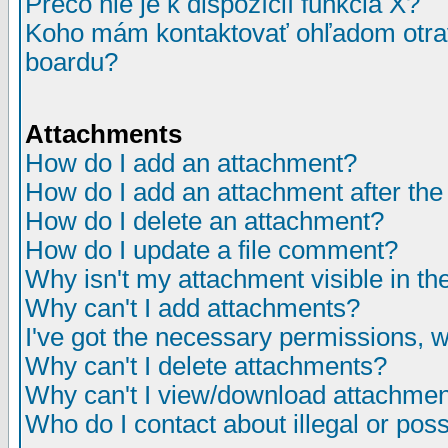
Prečo nie je k dispozícií funkcia X?
Koho mám kontaktovať ohľadom otrav
boardu?
Attachments
How do I add an attachment?
How do I add an attachment after the i
How do I delete an attachment?
How do I update a file comment?
Why isn't my attachment visible in th
Why can't I add attachments?
I've got the necessary permissions, 
Why can't I delete attachments?
Why can't I view/download attachme
Who do I contact about illegal or poss