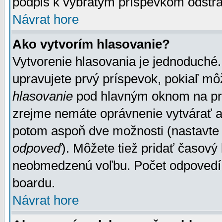
podpis k vybratým príspevkom odstrá
Návrat hore
Ako vytvorím hlasovanie?
Vytvorenie hlasovania je jednoduché.
upravujete prvý príspevok, pokiaľ môž
hlasovanie
pod hlavným oknom na prid
zrejme nemáte oprávnenie vytvárať an
potom aspoň dve možnosti (nastavte 
odpoveď
). Môžete tiež pridať časový
neobmedzenú voľbu. Počet odpovedí, 
boardu.
Návrat hore