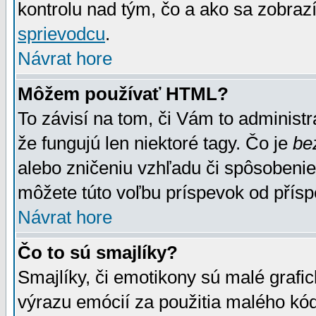
kontrolu nad tým, čo a ako sa zobrazí
sprievodcu
.
Návrat hore
Môžem používať HTML?
To závisí na tom, či Vám to administrá
že fungujú len niektoré tagy. Čo je
be
alebo zničeniu vzhľadu či spôsobeni
môžete túto voľbu príspevok od přís
Návrat hore
Čo to sú smajlíky?
Smajlíky, či emotikony sú malé grafic
výrazu emócií za použitia malého kód