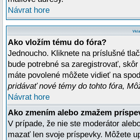
Návrat hore
Vkl
Ako vložím tému do fóra?
Jednoucho. Kliknete na príslušné tla
bude potrebné sa zaregistrovať, skôr 
máte povolené môžete vidieť na spodn
pridávať nové témy do tohto fóra, Môž
Návrat hore
Ako zmením alebo zmažem príspe
V prípade, že nie ste moderátor aleb
mazať len svoje príspevky. Môžete u