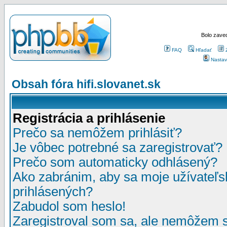
Bolo zaved
FAQ
Hľadať
Nastav
Obsah fóra hifi.slovanet.sk
Registrácia a prihlásenie
Prečo sa nemôžem prihlásiť?
Je vôbec potrebné sa zaregistrovať?
Prečo som automaticky odhlásený?
Ako zabránim, aby sa moje užívateľ
prihlásených?
Zabudol som heslo!
Zaregistroval som sa, ale nemôžem sa