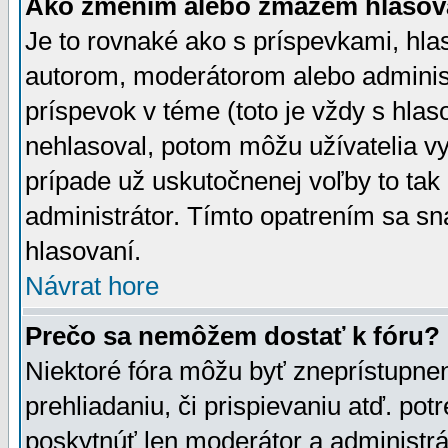
Ako zmením alebo zmažem hlasov
Je to rovnaké ako s príspevkami, h
autorom, moderátorom alebo administ
príspevok v téme (toto je vždy s hlas
nehlasoval, potom môžu užívatelia v
prípade už uskutočnenej voľby to tak
administrátor. Tímto opatrením sa sn
hlasovaní.
Návrat hore
Prečo sa nemôžem dostať k fóru?
Niektoré fóra môžu byť zneprístupnen
prehliadaniu, či prispievaniu atď. pot
poskytnúť len moderátor a administrát