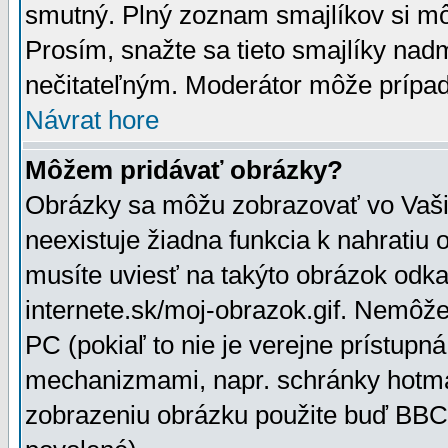
smutný. Plný zoznam smajlíkov si mô
Prosím, snažte sa tieto smajlíky nad
nečitateľným. Moderátor môže prípa
Návrat hore
Môžem pridávať obrázky?
Obrázky sa môžu zobrazovať vo Vaši
neexistuje žiadna funkcia k nahratiu
musíte uviesť na takýto obrázok odka
internete.sk/moj-obrazok.gif. Nemôž
PC (pokiaľ to nie je verejne prístupn
mechanizmami, napr. schránky hotmai
zobrazeniu obrázku použite buď BBCo