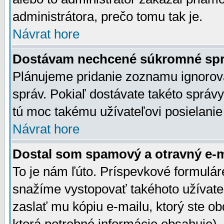
administrátora, prečo tomu tak je.
Návrat hore
Dostávam nechcené súkromné spr
Plánujeme pridanie zoznamu ignorov
správ. Pokiaľ dostávate takéto správy
tú moc takému užívateľovi posielanie
Návrat hore
Dostal som spamový a otravný e-ma
To je nám ľúto. Príspevkové formulá
snažíme vystopovať takéhoto užívateľ
zaslať mu kópiu e-mailu, ktorý ste obdr