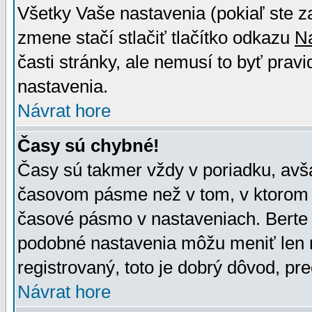
Všetky Vaše nastavenia (pokiaľ ste z
zmene stačí stlačiť tlačítko odkazu
N
časti stránky, ale nemusí to byť prav
nastavenia.
Návrat hore
Časy sú chybné!
Časy sú takmer vždy v poriadku, avša
časovom pásme než v tom, v ktorom s
časové pásmo v nastaveniach. Bert
podobné nastavenia môžu meniť len re
registrovaný, toto je dobrý dôvod, pre
Návrat hore