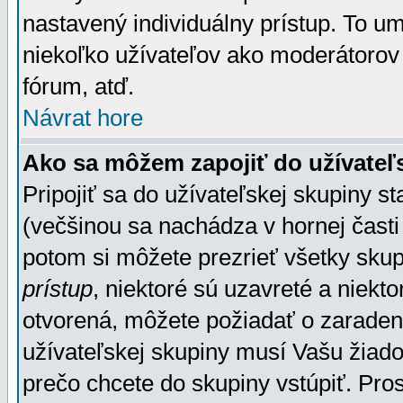
nastavený individuálny prístup. To u
niekoľko užívateľov ako moderátorov 
fórum, atď.
Návrat hore
Ako sa môžem zapojiť do užívateľ
Pripojiť sa do užívateľskej skupiny s
(večšinou sa nachádza v hornej časti 
potom si môžete prezrieť všetky sku
prístup
, niektoré sú uzavreté a niekt
otvorená, môžete požiadať o zaradeni
užívateľskej skupiny musí Vašu žiado
prečo chcete do skupiny vstúpiť. Pro