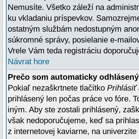
Nemusíte. Všetko záleží na administrá
ku vkladaniu príspevkov. Samozrejme
ostatným službám nedostupným anon
súkromné správy, posielanie e-mailov
Vrele Vám teda registráciu doporučuj
Návrat hore
Prečo som automaticky odhlásen
Pokiaľ nezaškrtnete tlačítko
Prihlásiť
prihlásený len počas práce vo fóre. 
iným. Aby ste zostali prihlásený, zaškr
však nedoporučujeme, keď sa prihlasuj
z internetovej kaviarne, na univerzite 