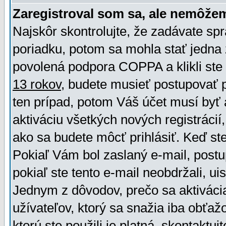
Zaregistroval som sa, ale nemôžem
Najskôr skontrolujte, že zadávate sp
poriadku, potom sa mohla stať jedna 
povolená podpora COPPA a klikli ste 
13 rokov
, budete musieť postupovať po
ten prípad, potom Váš účet musí byť 
aktiváciu všetkých nových registráci
ako sa budete môcť prihlásiť. Keď ste 
Pokiaľ Vám bol zaslaný e-mail, postu
pokiaľ ste tento e-mail neobdržali, ui
Jednym z dôvodov, prečo sa aktiváci
užívateľov, ktorý sa snažia iba obťažo
ktorú ste použili je platná, skontaktuj