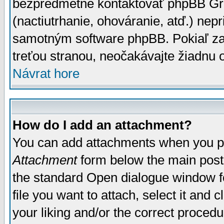
bezpredmetné kontaktovať phpBB Grou
(nactiutrhanie, ohováranie, atď.) ne
samotným software phpBB. Pokiaľ zaš
treťou stranou, neočakávajte žiadnu
Návrat hore
How do I add an attachment?
You can add attachments when you p
Attachment
form below the main post
the standard Open dialogue window fo
file you want to attach, select it and
your liking and/or the correct proced