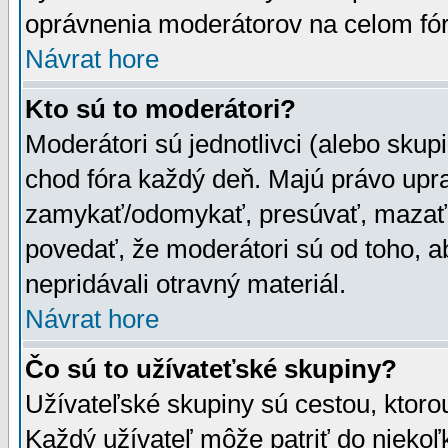
oprávnenia moderátorov na celom fór
Návrat hore
Kto sú to moderátori?
Moderátori sú jednotlivci (alebo skupi
chod fóra každý deň. Majú právo upr
zamykať/odomykať, presúvať, mazať a
povedať, že moderátori sú od toho, a
nepridávali otravný materiál.
Návrat hore
Čo sú to užívateťské skupiny?
Užívateľské skupiny sú cestou, ktoro
Každý užívateľ môže patriť do nieko