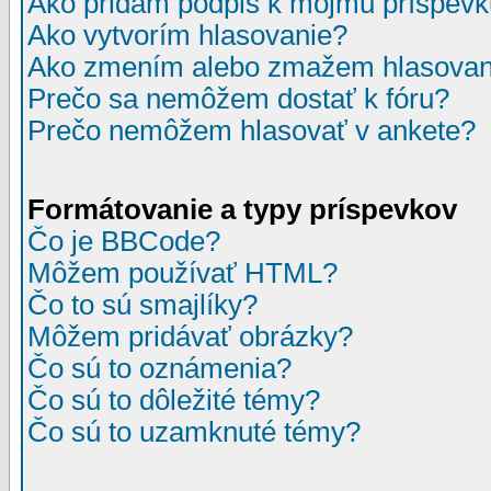
Ako pridám podpis k môjmu príspev
Ako vytvorím hlasovanie?
Ako zmením alebo zmažem hlasovan
Prečo sa nemôžem dostať k fóru?
Prečo nemôžem hlasovať v ankete?
Formátovanie a typy príspevkov
Čo je BBCode?
Môžem používať HTML?
Čo to sú smajlíky?
Môžem pridávať obrázky?
Čo sú to oznámenia?
Čo sú to dôležité témy?
Čo sú to uzamknuté témy?