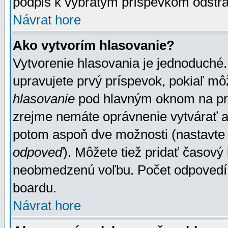
podpis k vybratým príspevkom odstrá
Návrat hore
Ako vytvorím hlasovanie?
Vytvorenie hlasovania je jednoduché.
upravujete prvý príspevok, pokiaľ môž
hlasovanie
pod hlavným oknom na prid
zrejme nemáte oprávnenie vytvárať an
potom aspoň dve možnosti (nastavte 
odpoveď
). Môžete tiež pridať časový
neobmedzenú voľbu. Počet odpovedí, 
boardu.
Návrat hore