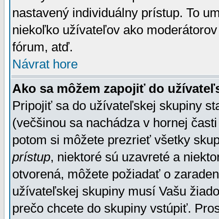
nastavený individuálny prístup. To u
niekoľko užívateľov ako moderátorov 
fórum, atď.
Návrat hore
Ako sa môžem zapojiť do užívateľ
Pripojiť sa do užívateľskej skupiny s
(večšinou sa nachádza v hornej časti 
potom si môžete prezrieť všetky sku
prístup
, niektoré sú uzavreté a niekt
otvorená, môžete požiadať o zaradeni
užívateľskej skupiny musí Vašu žiado
prečo chcete do skupiny vstúpiť. Pro