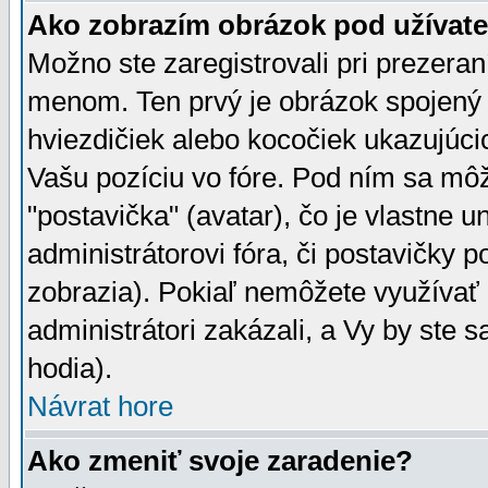
Ako zobrazím obrázok pod užíva
Možno ste zaregistrovali pri prezera
menom. Ten prvý je obrázok spojený 
hviezdičiek alebo kocočiek ukazujúcic
Vašu pozíciu vo fóre. Pod ním sa m
"postavička" (avatar), čo je vlastne 
administrátorovi fóra, či postavičky p
zobrazia). Pokiaľ nemôžete využívať 
administrátori zakázali, a Vy by ste 
hodia).
Návrat hore
Ako zmeniť svoje zaradenie?