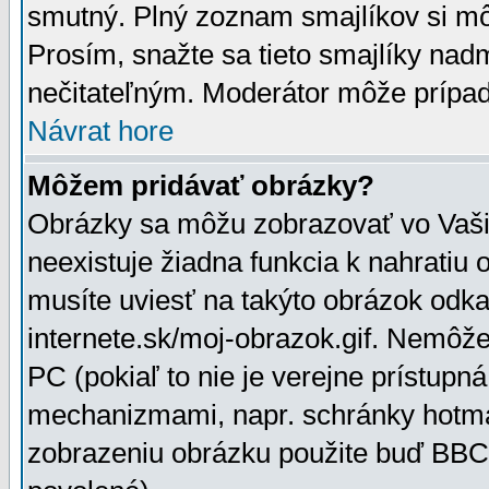
smutný. Plný zoznam smajlíkov si mô
Prosím, snažte sa tieto smajlíky nad
nečitateľným. Moderátor môže prípa
Návrat hore
Môžem pridávať obrázky?
Obrázky sa môžu zobrazovať vo Vaši
neexistuje žiadna funkcia k nahratiu
musíte uviesť na takýto obrázok odka
internete.sk/moj-obrazok.gif. Nemôž
PC (pokiaľ to nie je verejne prístupn
mechanizmami, napr. schránky hotmai
zobrazeniu obrázku použite buď BBCo