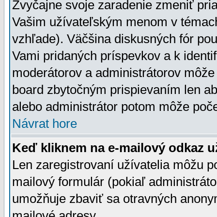
Zvyčajne svoje zaradenie zmeniť pr
Vašim užívateľským menom v témach 
vzhľade). Väčšina diskusných fór pou
Vami pridaných príspevkov a k identif
moderátorov a administrátorov môže 
board zbytočným prispievaním len aby
alebo administrátor potom môže počet
Návrat hore
Keď kliknem na e-mailový odkaz už
Len zaregistrovaní užívatelia môžu p
mailový formulár (pokiaľ administráto
umožňuje zbaviť sa otravných anonym
mailové adresy.