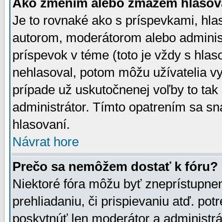
Ako zmením alebo zmažem hlasov
Je to rovnaké ako s príspevkami, h
autorom, moderátorom alebo administ
príspevok v téme (toto je vždy s hlas
nehlasoval, potom môžu užívatelia v
prípade už uskutočnenej voľby to tak
administrátor. Tímto opatrením sa sn
hlasovaní.
Návrat hore
Prečo sa nemôžem dostať k fóru?
Niektoré fóra môžu byť zneprístupnen
prehliadaniu, či prispievaniu atď. pot
poskytnúť len moderátor a administrát