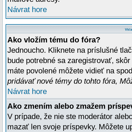
Návrat hore
Vkl
Ako vložím tému do fóra?
Jednoucho. Kliknete na príslušné tla
bude potrebné sa zaregistrovať, skôr 
máte povolené môžete vidieť na spodn
pridávať nové témy do tohto fóra, Môž
Návrat hore
Ako zmením alebo zmažem príspe
V prípade, že nie ste moderátor aleb
mazať len svoje príspevky. Môžete u