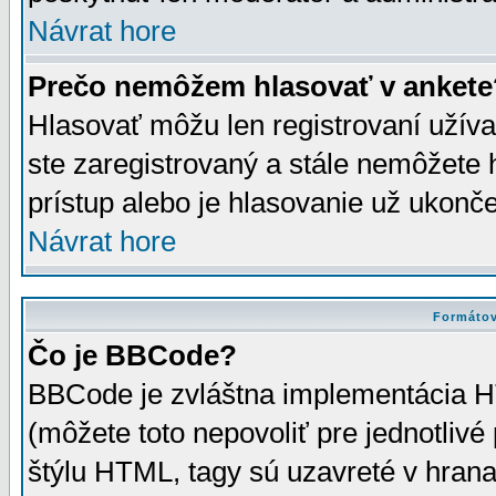
Návrat hore
Prečo nemôžem hlasovať v ankete
Hlasovať môžu len registrovaní užívat
ste zaregistrovaný a stále nemôžet
prístup alebo je hlasovanie už ukonč
Návrat hore
Formátov
Čo je BBCode?
BBCode je zvláštna implementácia HT
(môžete toto nepovoliť pre jednotli
štýlu HTML, tagy sú uzavreté v hrana