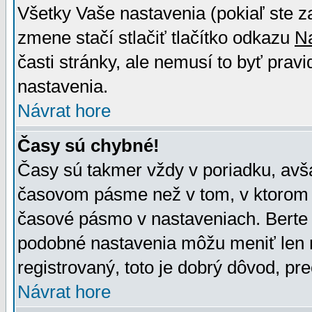
Všetky Vaše nastavenia (pokiaľ ste z
zmene stačí stlačiť tlačítko odkazu
N
časti stránky, ale nemusí to byť prav
nastavenia.
Návrat hore
Časy sú chybné!
Časy sú takmer vždy v poriadku, avša
časovom pásme než v tom, v ktorom s
časové pásmo v nastaveniach. Bert
podobné nastavenia môžu meniť len re
registrovaný, toto je dobrý dôvod, pre
Návrat hore