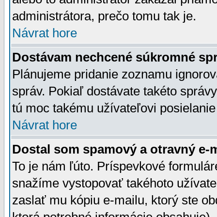
administrátora, prečo tomu tak je.
Návrat hore
Dostávam nechcené súkromné spr
Plánujeme pridanie zoznamu ignorov
správ. Pokiaľ dostávate takéto správy
tú moc takému užívateľovi posielanie
Návrat hore
Dostal som spamový a otravný e-ma
To je nám ľúto. Príspevkové formulá
snažíme vystopovať takéhoto užívateľ
zaslať mu kópiu e-mailu, ktorý ste obdr