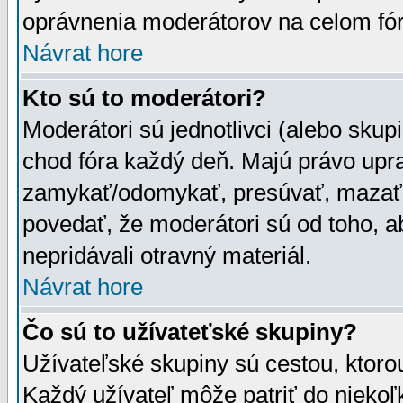
oprávnenia moderátorov na celom fór
Návrat hore
Kto sú to moderátori?
Moderátori sú jednotlivci (alebo skupi
chod fóra každý deň. Majú právo upr
zamykať/odomykať, presúvať, mazať a
povedať, že moderátori sú od toho, a
nepridávali otravný materiál.
Návrat hore
Čo sú to užívateťské skupiny?
Užívateľské skupiny sú cestou, ktoro
Každý užívateľ môže patriť do nieko