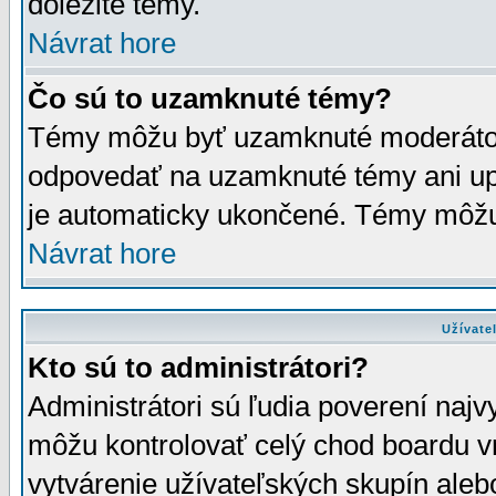
dôležité témy.
Návrat hore
Čo sú to uzamknuté témy?
Témy môžu byť uzamknuté moderáto
odpovedať na uzamknuté témy ani up
je automaticky ukončené. Témy môžu
Návrat hore
Užívate
Kto sú to administrátori?
Administrátori sú ľudia poverení najv
môžu kontrolovať celý chod boardu v
vytvárenie užívateľských skupín aleb