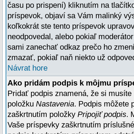
času po prispení) kliknutím na tlačít
príspevok, objaví sa Vám malinký výs
koľkokrát ste tento príspevok upravova
neodpovedal, alebo pokiaľ moderátor č
sami zanechať odkaz prečo ho zmenil
zmazať, pokiaľ naň niekto už odpoved
Návrat hore
Ako pridám podpis k môjmu prísp
Pridať podpis znamená, že si musíte n
položku
Nastavenia
. Podpis môžete 
zaškrtnutím položky
Pripojiť podpis
. 
Vaše príspevky zaškrtnutím príslušné