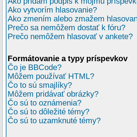
Ako pridám podpis k môjmu príspev
Ako vytvorím hlasovanie?
Ako zmením alebo zmažem hlasovan
Prečo sa nemôžem dostať k fóru?
Prečo nemôžem hlasovať v ankete?
Formátovanie a typy príspevkov
Čo je BBCode?
Môžem používať HTML?
Čo to sú smajlíky?
Môžem pridávať obrázky?
Čo sú to oznámenia?
Čo sú to dôležité témy?
Čo sú to uzamknuté témy?