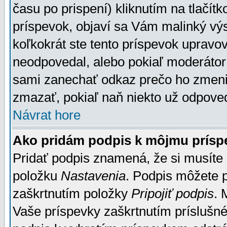
času po prispení) kliknutím na tlačít
príspevok, objaví sa Vám malinký výs
koľkokrát ste tento príspevok upravova
neodpovedal, alebo pokiaľ moderátor č
sami zanechať odkaz prečo ho zmenil
zmazať, pokiaľ naň niekto už odpoved
Návrat hore
Ako pridám podpis k môjmu prísp
Pridať podpis znamená, že si musíte n
položku
Nastavenia
. Podpis môžete 
zaškrtnutím položky
Pripojiť podpis
. 
Vaše príspevky zaškrtnutím príslušné