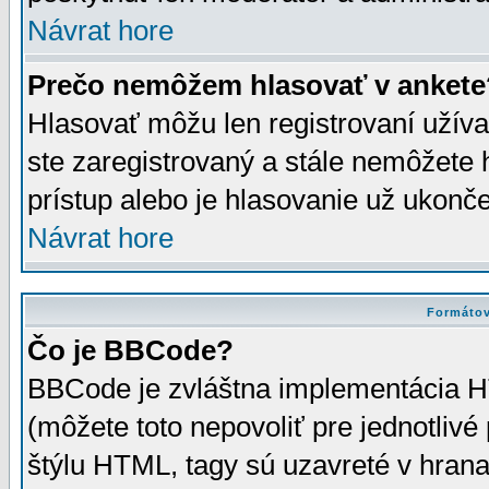
Návrat hore
Prečo nemôžem hlasovať v ankete
Hlasovať môžu len registrovaní užívat
ste zaregistrovaný a stále nemôžet
prístup alebo je hlasovanie už ukonč
Návrat hore
Formátov
Čo je BBCode?
BBCode je zvláštna implementácia HT
(môžete toto nepovoliť pre jednotli
štýlu HTML, tagy sú uzavreté v hrana