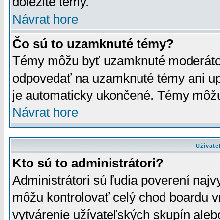
dôležité témy.
Návrat hore
Čo sú to uzamknuté témy?
Témy môžu byť uzamknuté moderáto
odpovedať na uzamknuté témy ani up
je automaticky ukončené. Témy môžu
Návrat hore
Užívate
Kto sú to administrátori?
Administrátori sú ľudia poverení najv
môžu kontrolovať celý chod boardu v
vytvárenie užívateľských skupín aleb