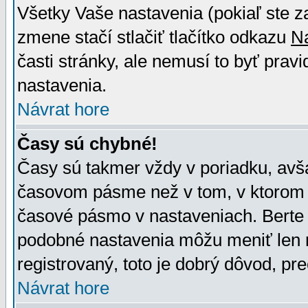
Všetky Vaše nastavenia (pokiaľ ste z
zmene stačí stlačiť tlačítko odkazu
N
časti stránky, ale nemusí to byť prav
nastavenia.
Návrat hore
Časy sú chybné!
Časy sú takmer vždy v poriadku, avša
časovom pásme než v tom, v ktorom s
časové pásmo v nastaveniach. Bert
podobné nastavenia môžu meniť len re
registrovaný, toto je dobrý dôvod, pre
Návrat hore