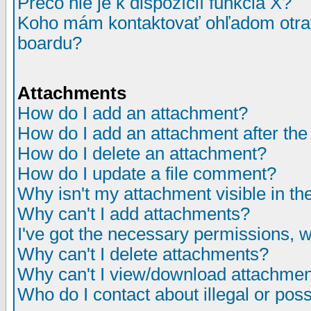
Prečo nie je k dispozícií funkcia X?
Koho mám kontaktovať ohľadom otrav
boardu?
Attachments
How do I add an attachment?
How do I add an attachment after the i
How do I delete an attachment?
How do I update a file comment?
Why isn't my attachment visible in th
Why can't I add attachments?
I've got the necessary permissions, 
Why can't I delete attachments?
Why can't I view/download attachme
Who do I contact about illegal or poss