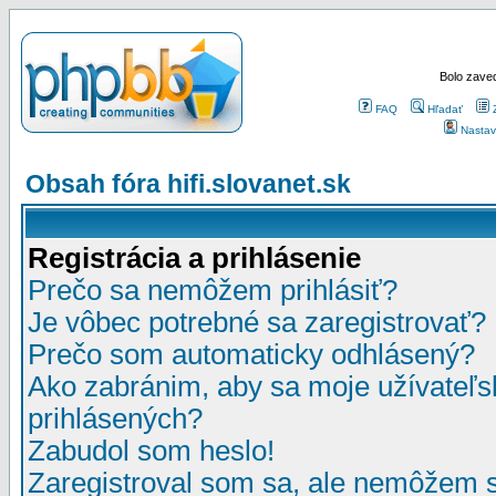
Bolo zaved
FAQ
Hľadať
Nastav
Obsah fóra hifi.slovanet.sk
Registrácia a prihlásenie
Prečo sa nemôžem prihlásiť?
Je vôbec potrebné sa zaregistrovať?
Prečo som automaticky odhlásený?
Ako zabránim, aby sa moje užívateľ
prihlásených?
Zabudol som heslo!
Zaregistroval som sa, ale nemôžem sa