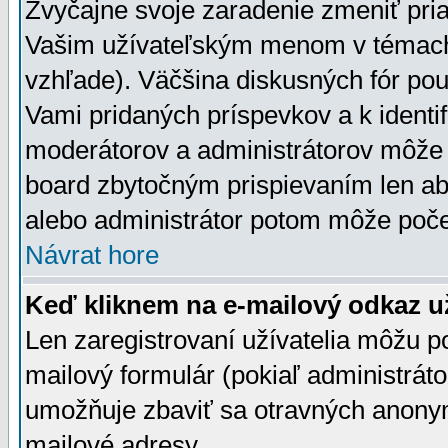
Zvyčajne svoje zaradenie zmeniť pr
Vašim užívateľským menom v témach 
vzhľade). Väčšina diskusných fór pou
Vami pridaných príspevkov a k identif
moderátorov a administrátorov môže 
board zbytočným prispievaním len aby
alebo administrátor potom môže počet
Návrat hore
Keď kliknem na e-mailový odkaz už
Len zaregistrovaní užívatelia môžu p
mailový formulár (pokiaľ administráto
umožňuje zbaviť sa otravných anonym
mailové adresy.