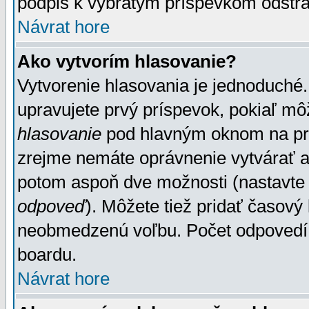
podpis k vybratým príspevkom odstrá
Návrat hore
Ako vytvorím hlasovanie?
Vytvorenie hlasovania je jednoduché.
upravujete prvý príspevok, pokiaľ môž
hlasovanie
pod hlavným oknom na prid
zrejme nemáte oprávnenie vytvárať an
potom aspoň dve možnosti (nastavte 
odpoveď
). Môžete tiež pridať časový
neobmedzenú voľbu. Počet odpovedí, 
boardu.
Návrat hore