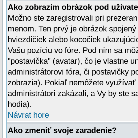
Ako zobrazím obrázok pod užíva
Možno ste zaregistrovali pri prezera
menom. Ten prvý je obrázok spojený 
hviezdičiek alebo kocočiek ukazujúcic
Vašu pozíciu vo fóre. Pod ním sa m
"postavička" (avatar), čo je vlastne 
administrátorovi fóra, či postavičky p
zobrazia). Pokiaľ nemôžete využívať 
administrátori zakázali, a Vy by ste 
hodia).
Návrat hore
Ako zmeniť svoje zaradenie?