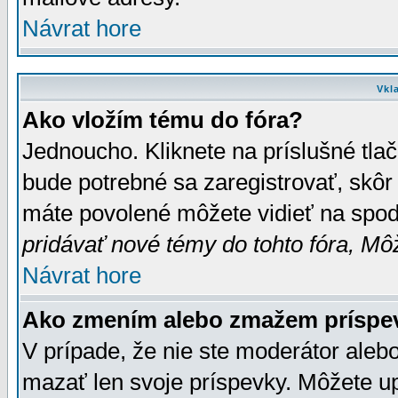
Návrat hore
Vkl
Ako vložím tému do fóra?
Jednoucho. Kliknete na príslušné tla
bude potrebné sa zaregistrovať, skôr 
máte povolené môžete vidieť na spodn
pridávať nové témy do tohto fóra, Môž
Návrat hore
Ako zmením alebo zmažem príspe
V prípade, že nie ste moderátor aleb
mazať len svoje príspevky. Môžete u