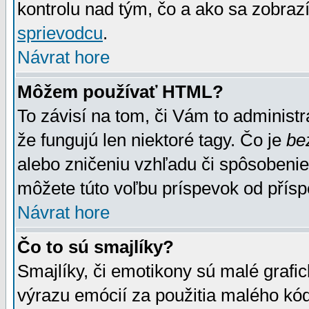
kontrolu nad tým, čo a ako sa zobrazí
sprievodcu
.
Návrat hore
Môžem používať HTML?
To závisí na tom, či Vám to administrá
že fungujú len niektoré tagy. Čo je
be
alebo zničeniu vzhľadu či spôsobeni
môžete túto voľbu príspevok od přís
Návrat hore
Čo to sú smajlíky?
Smajlíky, či emotikony sú malé grafic
výrazu emócií za použitia malého kód