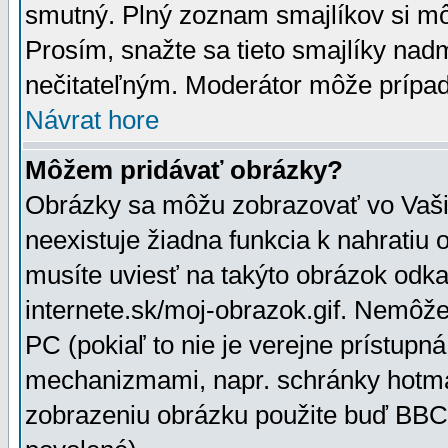
smutný. Plný zoznam smajlíkov si mô
Prosím, snažte sa tieto smajlíky nad
nečitateľným. Moderátor môže prípa
Návrat hore
Môžem pridávať obrázky?
Obrázky sa môžu zobrazovať vo Vaši
neexistuje žiadna funkcia k nahratiu
musíte uviesť na takýto obrázok odka
internete.sk/moj-obrazok.gif. Nemôž
PC (pokiaľ to nie je verejne prístupn
mechanizmami, napr. schránky hotmai
zobrazeniu obrázku použite buď BBCo