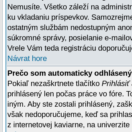
Nemusíte. Všetko záleží na administrá
ku vkladaniu príspevkov. Samozrejme
ostatným službám nedostupným anon
súkromné správy, posielanie e-mailov
Vrele Vám teda registráciu doporučuj
Návrat hore
Prečo som automaticky odhlásen
Pokiaľ nezaškrtnete tlačítko
Prihlásiť
prihlásený len počas práce vo fóre. 
iným. Aby ste zostali prihlásený, zaškr
však nedoporučujeme, keď sa prihlasuj
z internetovej kaviarne, na univerzite 