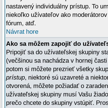
nastavený individuálny prístup. To u
niekoľko užívateľov ako moderátorov 
fórum, atď.
Návrat hore
Ako sa môžem zapojiť do užívateľ
Pripojiť sa do užívateľskej skupiny s
(večšinou sa nachádza v hornej časti 
potom si môžete prezrieť všetky sku
prístup
, niektoré sú uzavreté a niekt
otvorená, môžete požiadať o zaradeni
užívateľskej skupiny musí Vašu žiado
prečo chcete do skupiny vstúpiť. Pro