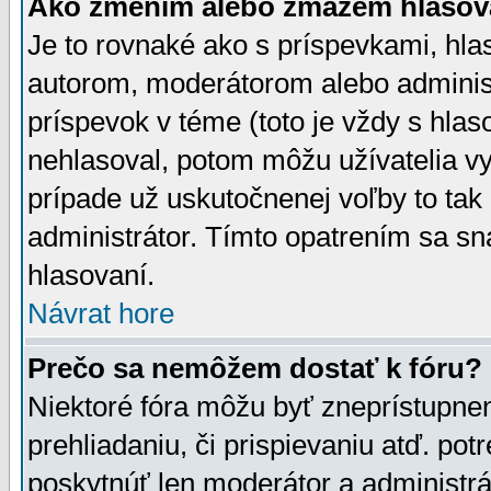
Ako zmením alebo zmažem hlasov
Je to rovnaké ako s príspevkami, h
autorom, moderátorom alebo administ
príspevok v téme (toto je vždy s hlas
nehlasoval, potom môžu užívatelia v
prípade už uskutočnenej voľby to tak
administrátor. Tímto opatrením sa sn
hlasovaní.
Návrat hore
Prečo sa nemôžem dostať k fóru?
Niektoré fóra môžu byť zneprístupnen
prehliadaniu, či prispievaniu atď. pot
poskytnúť len moderátor a administrát