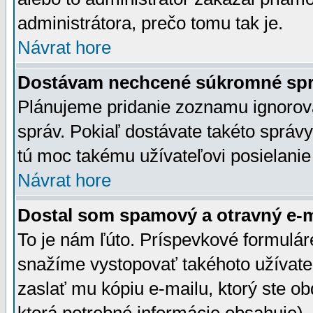
administrátora, prečo tomu tak je.
Návrat hore
Dostávam nechcené súkromné spr
Plánujeme pridanie zoznamu ignorov
správ. Pokiaľ dostávate takéto správy
tú moc takému užívateľovi posielanie
Návrat hore
Dostal som spamový a otravný e-ma
To je nám ľúto. Príspevkové formulá
snažíme vystopovať takéhoto užívateľ
zaslať mu kópiu e-mailu, ktorý ste obdr