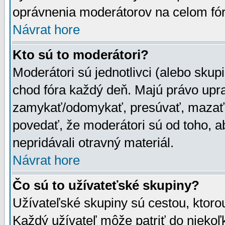
oprávnenia moderátorov na celom fór
Návrat hore
Kto sú to moderátori?
Moderátori sú jednotlivci (alebo skupi
chod fóra každý deň. Majú právo upr
zamykať/odomykať, presúvať, mazať a
povedať, že moderátori sú od toho, a
nepridávali otravný materiál.
Návrat hore
Čo sú to užívateťské skupiny?
Užívateľské skupiny sú cestou, ktoro
Každý užívateľ môže patriť do nieko