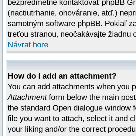
bezpredmetné kontaktovať phpBB Grou
(nactiutrhanie, ohováranie, atď.) ne
samotným software phpBB. Pokiaľ zaš
treťou stranou, neočakávajte žiadnu
Návrat hore
How do I add an attachment?
You can add attachments when you p
Attachment
form below the main post
the standard Open dialogue window fo
file you want to attach, select it and
your liking and/or the correct proced