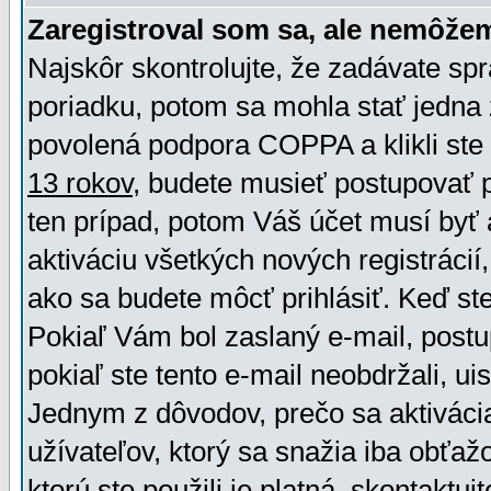
Zaregistroval som sa, ale nemôžem
Najskôr skontrolujte, že zadávate sp
poriadku, potom sa mohla stať jedna 
povolená podpora COPPA a klikli ste 
13 rokov
, budete musieť postupovať po
ten prípad, potom Váš účet musí byť 
aktiváciu všetkých nových registráci
ako sa budete môcť prihlásiť. Keď ste 
Pokiaľ Vám bol zaslaný e-mail, postu
pokiaľ ste tento e-mail neobdržali, ui
Jednym z dôvodov, prečo sa aktiváci
užívateľov, ktorý sa snažia iba obťažo
ktorú ste použili je platná, skontaktuj