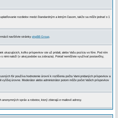
 na uplatňovanie rozdielov medzi štandardným a letným časom, takže sa môže jednať o 1
formácií navštívte stránky
phpBB Group
.
 ukazujúcich, koľko príspevkov ste už pridali, alebo Vašu pozíciu vo fóre. Pod ním
o s nimi naloží (v akej podobe sa zobrazia). Pokiaľ nemôžete využívať postavičky,
usných fór používa hodnotenie úrovní k rozlíšeniu počtu Vami pridaných príspevkov a
ahli vyššej úrovne. Moderátor alebo administrátor potom môže počet Vašich príspevkov
ch anonymných správ a robotov, ktorý zbierajú e-mailové adresy.