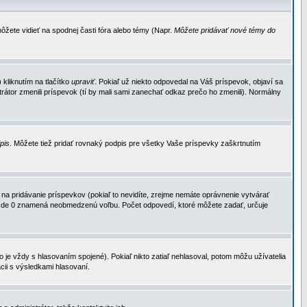
ôžete vidieť na spodnej časti fóra alebo témy (Napr.
Môžete pridávať nové témy do
kliknutím na tlačítko
upraviť
. Pokiaľ už niekto odpovedal na Váš príspevok, objaví sa
trátor zmenili príspevok (tí by mali sami zanechať odkaz prečo ho zmenili). Normálny
dpis
. Môžete tiež pridať rovnaký podpis pre všetky Vaše príspevky zaškrtnutím
a pridávanie príspevkov (pokiaľ to nevidíte, zrejme nemáte oprávnenie vytvárať
u, kde 0 znamená neobmedzenú voľbu. Počet odpovedí, ktoré môžete zadať, určuje
je vždy s hlasovaním spojené). Pokiaľ nikto zatiaľ nehlasoval, potom môžu užívatelia
cii s výsledkami hlasovaní.