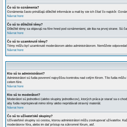
Čo sú to oznámenia?
Oznámenia často prinášajú dôležité informácie a mali by ste ich čítať čo najskôr. Ozná
Návrat hore
Čo sú to dôležité témy?
Dôležité témy sa objavujú na fóre hned pod oznámeniami, ale iba na prvej strane. Sú čas
Návrat hore
Čo sú to uzamknuté témy?
Témy môžu byť uzamknuté moderátorom alebo administrátorom. Nemôžete odpovedať n
Návrat hore
Kto sú to administrátori?
Administrátori sú ľudia poverení najvyššou kontrolou nad celým fórom. Títo ľudia môž
celom fóre.
Návrat hore
Kto sú to moderátori?
Moderátori sú jednotlivci (alebo skupiny jednotlivcov), ktorých práca je starať sa o
aby ľudia neprispievali
mimo témy
alebo nepridávali otravný materiál.
Návrat hore
Čo sú to užívateťské skupiny?
Užívateľské skupiny sú cestou, ktorou administrátori môžu zoskupovať užívateľov. Kaž
moderátorov fóra, alebo im dať prístup na súkromné fórum, atď.