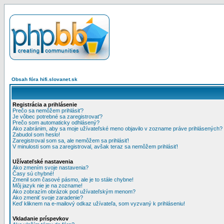
Obsah fóra hifi.slovanet.sk
Registrácia a prihlásenie
Prečo sa nemôžem prihlásiť?
Je vôbec potrebné sa zaregistrovať?
Prečo som automaticky odhlásený?
Ako zabránim, aby sa moje užívateľské meno objavilo v zozname práve prihlásených?
Zabudol som heslo!
Zaregistroval som sa, ale nemôžem sa prihlásiť!
V minulosti som sa zaregistroval, avšak teraz sa nemôžem prihlásiť!
Užívateľské nastavenia
Ako zmením svoje nastavenia?
Časy sú chybné!
Zmenil som časové pásmo, ale je to stále chybne!
Môj jazyk nie je na zozname!
Ako zobrazím obrázok pod užívateľským menom?
Ako zmeniť svoje zaradenie?
Keď kliknem na e-mailový odkaz užívateľa, som vyzvaný k prihláseniu!
Vkladanie príspevkov