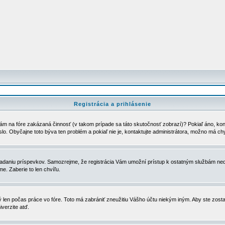
Registrácia a prihlásenie
ám na fóre zakázaná činnosť (v takom prípade sa táto skutočnosť zobrazí)? Pokiaľ áno, kontak
eslo. Obyčajne toto býva ten problém a pokiaľ nie je, kontaktujte administrátora, možno má ch
u vkladaniu príspevkov. Samozrejme, že registrácia Vám umožní prístup k ostatným službám
e. Zaberie to len chvíľu.
ý len počas práce vo fóre. Toto má zabrániť zneužitiu Vášho účtu niekým iným. Aby ste zostal
iverzite atď.