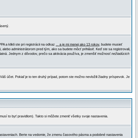
lásený.
a klikli ste pri registrácii na odkaz
... a je mi menej ako 13 rokov
, budete musieť
, alebo administrátorom pred tým, ako sa budete môcť prihlásiť. Keď ste sa registrovali,
e platná. Jednym z dôvodov, prečo sa aktivácia používa, je zmenšiť možnosť
nežiadúcich
Váš účet. Pokiaľ je to ten druhý prípad, potom ste možno nevložili žiadny príspevok. Je
emusí to byť pravidlom). Takto si môžete zmeniť všetky svoje nastavenia.
 nastaveniach. Berte na vedomie, že zmenu časového pásma a podobné nastavenia