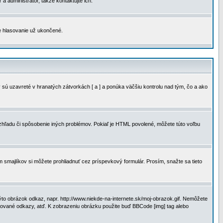
a administrátor, takže kontaktujte ich.
je hlasovanie už ukončené.
 sú uzavreté v hranatých zátvorkách [ a ] a ponúka väčšiu kontrolu nad tým, čo a ako
vzhľadu či spôsobenie iných problémov. Pokiaľ je HTML povolené, môžete túto voľbu
m smajlíkov si môžete prohliadnuť cez príspevkový formulár. Prosím, snažte sa tieto
to obrázok odkaz, napr. http://www.niekde-na-internete.sk/moj-obrazok.gif. Nemôžete
slované odkazy, atď. K zobrazeniu obrázku použite buď BBCode [img] tag alebo