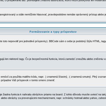
u, či prispievaniu atď. potrebujete zvláštnu autorizáciu, ktorú môže poskytnúť len moderátor 
e zaregistrovaný a stále nemôžete hlasovať, pravdepodobne nemáte oprávnený prístup alebo 
Formátovanie a typy príspevkov
e toto nepovoliť pre jednotlivé príspevky). BBCode sám o sebe je podobný štýlu HTML, tagy
gujú len niektoré tagy. Čo je
bezpečnostná
funkcia, ktorá zamedzí zneužitiu alebo zničeniu 
zu emócií za použitia malého kódu, napr. :) znamená šťastný, :( znamená smutný. Plný zozna
e prípadne Váš príspevok v tomto smere zmeniť.
 žiadna funkcia k nahratiu obrázkov priamo na board. Z tohto dôvodu musíte uviesť na taký
ca) alebo obrázky za preverujúcimi mechanizmami, napr. schránky hotmail alebo yahoo, zahe