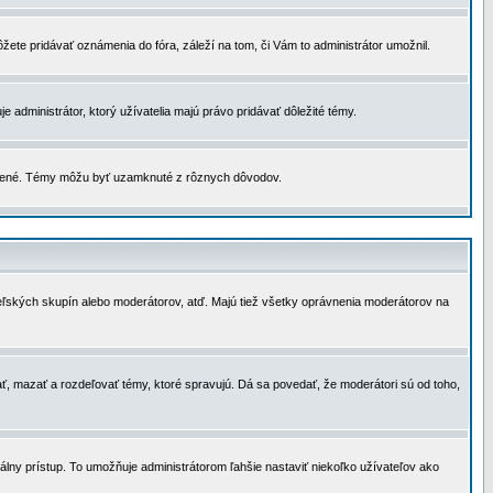
žete pridávať oznámenia do fóra, záleží na tom, či Vám to administrátor umožnil.
 administrátor, ktorý užívatelia majú právo pridávať dôležité témy.
čené. Témy môžu byť uzamknuté z rôznych dôvodov.
teľských skupín alebo moderátorov, atď. Majú tiež všetky oprávnenia moderátorov na
ť, mazať a rozdeľovať témy, ktoré spravujú. Dá sa povedať, že moderátori sú od toho,
lny prístup. To umožňuje administrátorom ľahšie nastaviť niekoľko užívateľov ako