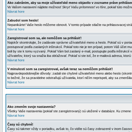
Ako zabránim, aby sa moje užívateľské meno objavilo v zozname práve prihlás
Vo Vašom nastavení nájdete možnosť
Skryť Vašu prítomnosť vo fóre
, pokiaľ túto mož
Návrat hore
Zabudol som heslo!
Nepanikárte! Vaše heslo môžeme obnovit. V tomto prípade stlačte na prihlasovacej strá
Návrat hore
Zaregistroval som sa, ale nemôžem sa prihlásiť!
Najskôr skontrolujte, že zadávate správne užívateľské meno a heslo. Pokiaľ sú v poria
postupovať podľa zaslaných inštrukcií. Pokiaľ toto nie je ten prípad, potom Váš účet mu
boli by ste k tomu vyzvaný. Pokiaľ Vám bol zaslaný e-mail, postupujte podľa inštrukcií
užívateľov, ktorý sa snažia iba obťažovať. Pokiaľ si ste istí, že e-mailová adresa, ktorú 
Návrat hore
V minulosti som sa zaregistroval, avšak teraz sa nemôžem prihlásiť!
Najpravdepodobnejšie dôvody: zadali ste chybné uživateľské meno alebo heslo (skontroluj
to bežné, že sa pravidelne odstraňujú užívatelia, ktorí ničím neprispeli, aby sa zmenši
Návrat hore
Ako zmením svoje nastavenia?
Všetky Vaše nastavenia (pokiaľ ste zaregistrovaný) sú uložené v databáze. Ku zmene s
Návrat hore
Časy sú chybné!
Časy sú takmer vždy v poriadku, avšak to, čo vidíte sú časy zobrazené v inom časo