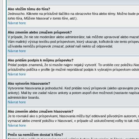
Ako vložím tému do fóra?
Jednoucho. Kliknete na príslušné tlačítko na obrazovke fóra alebo témy. Možno bude po
tohto fóra, Môžete hlasovať v tomto fóre, atd.
).
Návrat hore
Ako zmením alebo zmažem príspevok?
V prípade, že nie ste moderátor alebo administrátor, tak môžete upravovať alebo mazať
Vám malinký výstup textíku pod príspevkom, ktorý ukazuje, koľkokrát ste tento príspevo
užívatelia nemôžu príspevok zmazať, pokiaľ naň niekto už odpovedal.
Návrat hore
Ako pridám podpis k môjmu príspevku?
Pridať podpis znamená, že si musíte najprv nejaký vytvoriť. To urobíte cez položku
Nas
príslušného políčka v profile (je možné nepridávať podpis k vybratým príspevkom odstr
Návrat hore
Ako vytvorím hlasovanie?
Vytvorenie hlasovania je jednoduché. Keď pridáte nový príspevok (alebo upravujete prvý
ankety). Mali by ste zadať názov ankety a potom aspoň dve možnosti (nastavte napísa
administrátor boardu.
Návrat hore
Ako zmením alebo zmažem hlasovanie?
Je to rovnaké ako s príspevkami, hlasovania môžu byť editované pôvodným autorom, mod
vymazať alebo zmeniť položku v hlasovaní, v prípade už uskutočnenej voľby to tak môž
Návrat hore
Prečo sa nemôžem dostať k fóru?