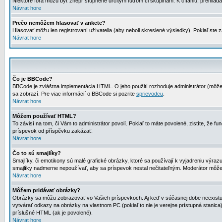
Niektoré fóra môžu byť zneprístupnené určitým ľuďom či skupinám. K čítaniu, prehliadani
Návrat hore
Prečo nemôžem hlasovať v ankete?
Hlasovať môžu len registrovaní užívatelia (aby neboli skreslené výsledky). Pokiaľ st
Návrat hore
Čo je BBCode?
BBCode je zvláštna implementácia HTML. O jeho použití rozhoduje administrátor (môžet
sa zobrazí. Pre viac informácií o BBCode si pozrite
sprievodcu
.
Návrat hore
Môžem používať HTML?
To závisí na tom, či Vám to administrátor povolí. Pokiaľ to máte povolené, zistíte, že fun
príspevok od příspěvku zakázať.
Návrat hore
Čo to sú smajlíky?
Smajlíky, či emotikony sú malé grafické obrázky, ktoré sa používají k vyjadreniu výra
smajlíky nadmerne nepoužívať, aby sa príspevok nestal nečitateľným. Moderátor môž
Návrat hore
Môžem pridávať obrázky?
Obrázky sa môžu zobrazovať vo Vašich príspevkoch. Aj keď v súčasnej dobe neexistuje
vytvárať odkazy na obrázky na vlastnom PC (pokiaľ to nie je verejne prístupná stani
príslušné HTML (ak je povolené).
Návrat hore