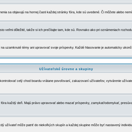
menia sa objavujú na hornej časti každej stránky fóra, kde sú uvedené. Či môžete alebo nemô
to veľmi dôležité, takže si ich prečítajte tam, kde sú. Rovnako ako pri oznámeniach rozhoduje
a uzamknuté témy ani upravovať svoje príspevky. Každé hlasovanie je automaticky ukon
Užívateľské úrovne a skupiny
u kontrolovať celý chod boardu vrátane povoľovaní, zakazovaní užívateľov, vytvárenie užíva
 chod fóra každý deň. Majú právo upravovať alebo mazať príspevky, zamykať/odomykať, presúva
dý užívateľ môže patriť do niekoľkých skupín a každej skupine môže byť nastavený individuá