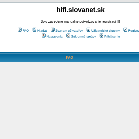
hifi.slovanet.sk
Bolo zavedene manualne potvrdzovanie registracii !!!
FAQ
Hľadať
Zoznam užívateľov
Užívateľské skupiny
Registr
Nastavenia
Súkromné správy
Prihlásenie
FAQ