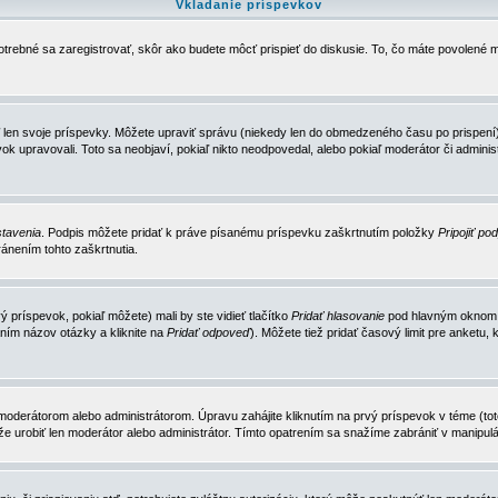
Vkladanie príspevkov
trebné sa zaregistrovať, skôr ako budete môcť prispieť do diskusie. To, čo máte povolené m
 len svoje príspevky. Môžete upraviť správu (niekedy len do obmedzeného času po prispení) 
k upravovali. Toto sa neobjaví, pokiaľ nikto neodpovedal, alebo pokiaľ moderátor či adminis
tavenia
. Podpis môžete pridať k práve písanému príspevku zaškrtnutím položky
Pripojiť po
ánením tohto zaškrtnutia.
 príspevok, pokiaľ môžete) mali by ste vidieť tlačítko
Pridať hlasovanie
pod hlavným oknom n
ním názov otázky a kliknite na
Pridať odpoveď
). Môžete tiež pridať časový limit pre anket
erátorom alebo administrátorom. Úpravu zahájite kliknutím na prvý príspevok v téme (toto 
e urobiť len moderátor alebo administrátor. Tímto opatrením sa snažíme zabrániť v manipulá