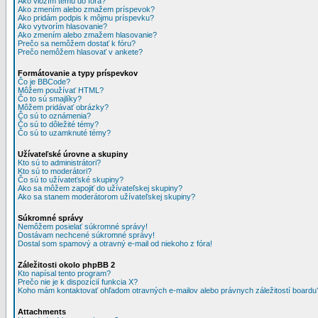
Ako vložím tému do fóra?
Ako zmením alebo zmažem príspevok?
Ako pridám podpis k môjmu príspevku?
Ako vytvorím hlasovanie?
Ako zmením alebo zmažem hlasovanie?
Prečo sa nemôžem dostať k fóru?
Prečo nemôžem hlasovať v ankete?
Formátovanie a typy príspevkov
Čo je BBCode?
Môžem používať HTML?
Čo to sú smajlíky?
Môžem pridávať obrázky?
Čo sú to oznámenia?
Čo sú to dôležité témy?
Čo sú to uzamknuté témy?
Užívateľské úrovne a skupiny
Kto sú to administrátori?
Kto sú to moderátori?
Čo sú to užívateťské skupiny?
Ako sa môžem zapojiť do užívateľskej skupiny?
Ako sa stanem moderátorom užívateľskej skupiny?
Súkromné správy
Nemôžem posielať súkromné správy!
Dostávam nechcené súkromné správy!
Dostal som spamový a otravný e-mail od niekoho z fóra!
Záležitosti okolo phpBB 2
Kto napísal tento program?
Prečo nie je k dispozícií funkcia X?
Koho mám kontaktovať ohľadom otravných e-mailov alebo právnych záležitostí boardu
Attachments