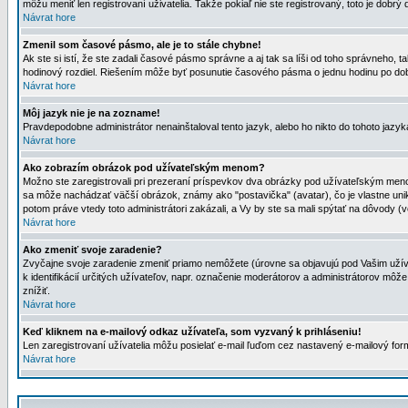
môžu meniť len registrovaní uživatelia. Takže pokiaľ nie ste registrovaný, toto je dobrý 
Návrat hore
Zmenil som časové pásmo, ale je to stále chybne!
Ak ste si istí, že ste zadali časové pásmo správne a aj tak sa líši od toho správneho
hodinový rozdiel. Riešením môže byť posunutie časového pásma o jednu hodinu po dob
Návrat hore
Môj jazyk nie je na zozname!
Pravdepodobne administrátor nenainštaloval tento jazyk, alebo ho nikto do tohoto jazyka 
Návrat hore
Ako zobrazím obrázok pod užívateľským menom?
Možno ste zaregistrovali pri prezeraní príspevkov dva obrázky pod užívateľským menom
sa môže nachádzať väčší obrázok, známy ako "postavička" (avatar), čo je vlastne uniká
potom práve vtedy toto administrátori zakázali, a Vy by ste sa mali spýtať na dôvody (v
Návrat hore
Ako zmeniť svoje zaradenie?
Zvyčajne svoje zaradenie zmeniť priamo nemôžete (úrovne sa objavujú pod Vašim užív
k identifikácií určitých užívateľov, napr. označenie moderátorov a administrátorov m
znížiť.
Návrat hore
Keď kliknem na e-mailový odkaz užívateľa, som vyzvaný k prihláseniu!
Len zaregistrovaní užívatelia môžu posielať e-mail ľuďom cez nastavený e-mailový form
Návrat hore