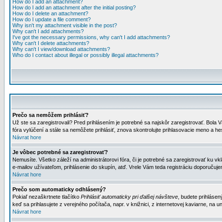
How do I add an attachment?
How do I add an attachment after the initial posting?
How do I delete an attachment?
How do I update a file comment?
Why isn't my attachment visible in the post?
Why can't I add attachments?
I've got the necessary permissions, why can't I add attachments?
Why can't I delete attachments?
Why can't I view/download attachments?
Who do I contact about illegal or possibly illegal attachments?
Prečo sa nemôžem prihlásiť?
Už ste sa zaregistrovali? Pred prihlásením je potrebné sa najskôr zaregistrovať. Bola V
fóra vylúčení a stále sa nemôžete prihlásiť, znova skontrolujte prihlasovacie meno a h
Návrat hore
Je vôbec potrebné sa zaregistrovať?
Nemusíte. Všetko záleží na administrátorovi fóra, či je potrebné sa zaregistrovať k
e-mailov užívateľom, prihlásenie do skupín, atď. Vrele Vám teda registráciu doporučujem
Návrat hore
Prečo som automaticky odhlásený?
Pokiaľ nezaškrtnete tlačítko
Prihlásiť automaticky pri ďalšej návšteve
, budete prihlásen
keď sa prihlasujete z verejného počítača, napr. v knižnici, z internetovej kaviarne, na un
Návrat hore