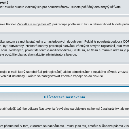
ených?
nosť
zvolíte
budete viditeľný len pre administrátorov. Budete počítáný ako skrytý užívateľ.
nke tlačítko
Zabudli ste svoje heslo?
, pokračujte podľa inštrukcií a takmer ihneď budete prih
dku, potom sa mohla stať jedna z nasledovných dvoch vecí. Pokiaľ je povolená podpora COPPA 
sí byť aktivovaný. Niektoré boardy potrebujú aktiváciu všetkých nových registrácií, buď Vami
 v ňom uvedených, pokiaľ ste tento e-mail neobdržali, uistite sa, že Vaša e-mailová adresa j
ste použili je platná, skontaktujte administrátora boardu.
te e-mail, ktorý ste obdržali pri registrácií) alebo administrátor z nejakého dôvodu zmazal 
la veľkosť databázy. Skúste sa zaregistrovať znova a zapojte sa do diskusií.
Užívateľské nastavenia
tačí stlačiť tlačítko odkazu
Nastavenia
(zvyčajne sa objavuje na hornej časti stránky, ale n
vom pásme než v tom, v ktorom sa nachádzate. Pokiaľ je to tak, zmeňte si časové pásmo v