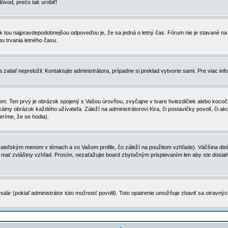
dôvod, prečo tak urobiť!
, tak tou najpravdepodobnejšou odpoveďou je, že sa jedná o letný čas. Fórum nie je stavané
u trvania letného času.
zatiaľ nepreložil. Kontaktujte administrátora, prípadne si preklad vytvorte sami. Pre viac in
. Ten prvý je obrázok spojený s Vašou úrovňou, zvyčajne v tvare hviezdičiek alebo kocočiek
tny obrázok každého užívateľa. Záleží na administrátorovi fóra, či postavičky povolí, či ak
eríme, že se hodia).
ateľským menom v témach a vo Vašom profile, čo záleží na použitom vzhľade). Väčšina disk
ôže mať zvláštny vzhľad. Prosím, nezaťažujte board zbytočným prispievaním len aby ste dosi
ulár (pokiaľ administrátor túto možnosť povolil). Toto opatrenie umožňuje zbaviť sa otravný