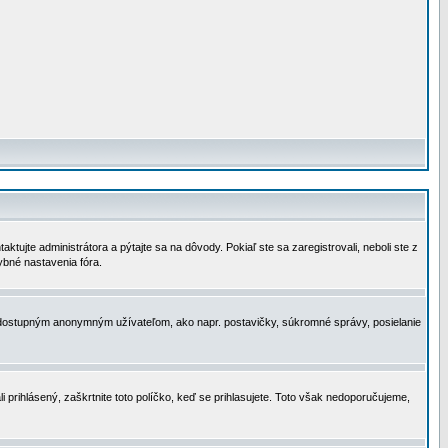
tujte administrátora a pýtajte sa na dôvody. Pokiaľ ste sa zaregistrovali, neboli ste z
ybné nastavenia fóra.
 nedostupným anonymným užívateľom, ako napr. postavičky, súkromné správy, posielanie
i prihlásený, zaškrtnite toto políčko, keď se prihlasujete. Toto však nedoporučujeme,