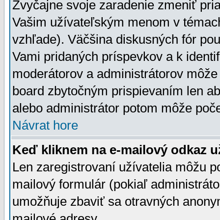
Zvyčajne svoje zaradenie zmeniť pr
Vašim užívateľským menom v témach 
vzhľade). Väčšina diskusných fór pou
Vami pridaných príspevkov a k identif
moderátorov a administrátorov môže 
board zbytočným prispievaním len aby
alebo administrátor potom môže počet
Návrat hore
Keď kliknem na e-mailový odkaz už
Len zaregistrovaní užívatelia môžu p
mailový formulár (pokiaľ administráto
umožňuje zbaviť sa otravných anonym
mailové adresy.