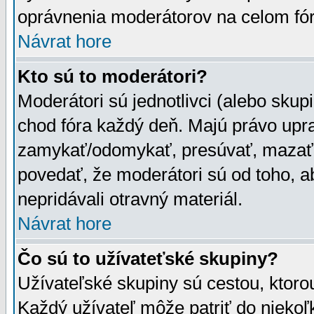
oprávnenia moderátorov na celom fór
Návrat hore
Kto sú to moderátori?
Moderátori sú jednotlivci (alebo skupi
chod fóra každý deň. Majú právo upr
zamykať/odomykať, presúvať, mazať a
povedať, že moderátori sú od toho, a
nepridávali otravný materiál.
Návrat hore
Čo sú to užívateťské skupiny?
Užívateľské skupiny sú cestou, ktoro
Každý užívateľ môže patriť do nieko