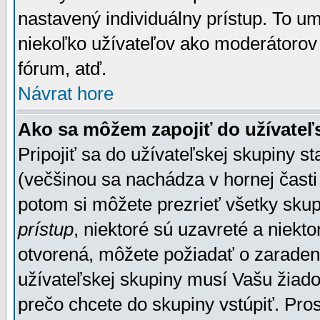
nastavený individuálny prístup. To u
niekoľko užívateľov ako moderátorov 
fórum, atď.
Návrat hore
Ako sa môžem zapojiť do užívateľ
Pripojiť sa do užívateľskej skupiny s
(večšinou sa nachádza v hornej časti 
potom si môžete prezrieť všetky sku
prístup
, niektoré sú uzavreté a niekt
otvorená, môžete požiadať o zaradeni
užívateľskej skupiny musí Vašu žiado
prečo chcete do skupiny vstúpiť. Pro