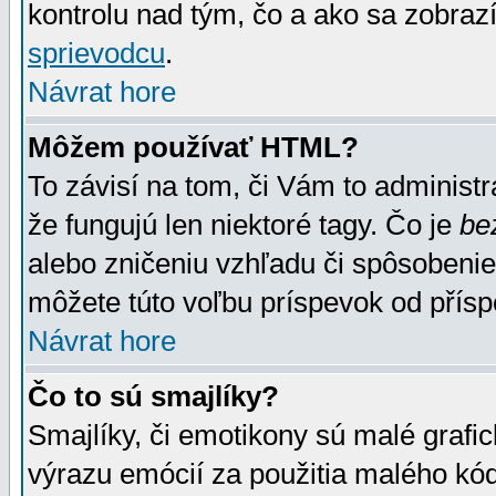
kontrolu nad tým, čo a ako sa zobrazí
sprievodcu
.
Návrat hore
Môžem používať HTML?
To závisí na tom, či Vám to administrá
že fungujú len niektoré tagy. Čo je
be
alebo zničeniu vzhľadu či spôsobeni
môžete túto voľbu príspevok od přís
Návrat hore
Čo to sú smajlíky?
Smajlíky, či emotikony sú malé grafic
výrazu emócií za použitia malého kód