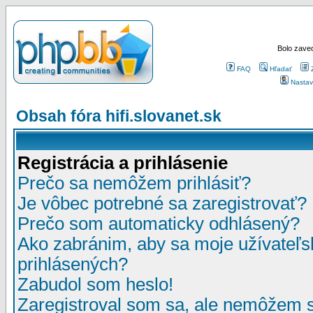
Bolo zaved
FAQ
Hľadať
Nastav
Obsah fóra hifi.slovanet.sk
Registrácia a prihlásenie
Prečo sa nemôžem prihlásiť?
Je vôbec potrebné sa zaregistrovať?
Prečo som automaticky odhlásený?
Ako zabránim, aby sa moje užívateľ
prihlásených?
Zabudol som heslo!
Zaregistroval som sa, ale nemôžem sa