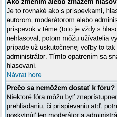
Ako zmením alebo zmažem hlasov
Je to rovnaké ako s príspevkami, h
autorom, moderátorom alebo administ
príspevok v téme (toto je vždy s hlas
nehlasoval, potom môžu užívatelia v
prípade už uskutočnenej voľby to tak
administrátor. Tímto opatrením sa sn
hlasovaní.
Návrat hore
Prečo sa nemôžem dostať k fóru?
Niektoré fóra môžu byť zneprístupnen
prehliadaniu, či prispievaniu atď. pot
poskytnúť len moderátor a administrát