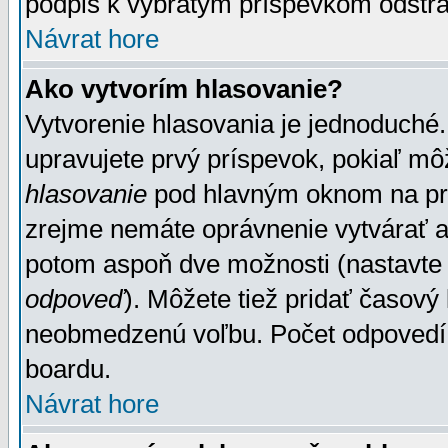
podpis k vybratým príspevkom odstrá
Návrat hore
Ako vytvorím hlasovanie?
Vytvorenie hlasovania je jednoduché.
upravujete prvý príspevok, pokiaľ môž
hlasovanie
pod hlavným oknom na prid
zrejme nemáte oprávnenie vytvárať an
potom aspoň dve možnosti (nastavte 
odpoveď
). Môžete tiež pridať časový
neobmedzenú voľbu. Počet odpovedí, 
boardu.
Návrat hore