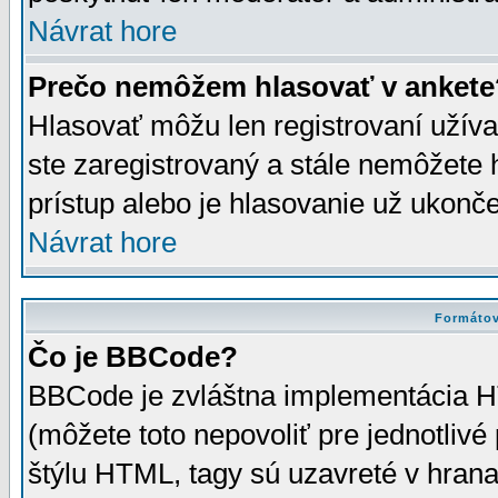
Návrat hore
Prečo nemôžem hlasovať v ankete
Hlasovať môžu len registrovaní užívat
ste zaregistrovaný a stále nemôžet
prístup alebo je hlasovanie už ukonč
Návrat hore
Formátov
Čo je BBCode?
BBCode je zvláštna implementácia HT
(môžete toto nepovoliť pre jednotli
štýlu HTML, tagy sú uzavreté v hrana