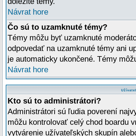
dôležité témy.
Návrat hore
Čo sú to uzamknuté témy?
Témy môžu byť uzamknuté moderáto
odpovedať na uzamknuté témy ani up
je automaticky ukončené. Témy môžu
Návrat hore
Užívate
Kto sú to administrátori?
Administrátori sú ľudia poverení najv
môžu kontrolovať celý chod boardu v
vytvárenie užívateľských skupín aleb