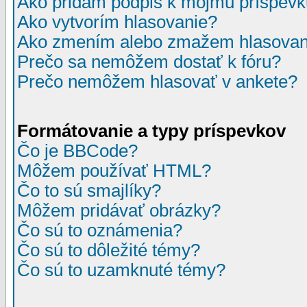
Ako pridám podpis k môjmu príspev
Ako vytvorím hlasovanie?
Ako zmením alebo zmažem hlasovan
Prečo sa nemôžem dostať k fóru?
Prečo nemôžem hlasovať v ankete?
Formátovanie a typy príspevkov
Čo je BBCode?
Môžem používať HTML?
Čo to sú smajlíky?
Môžem pridávať obrázky?
Čo sú to oznámenia?
Čo sú to dôležité témy?
Čo sú to uzamknuté témy?