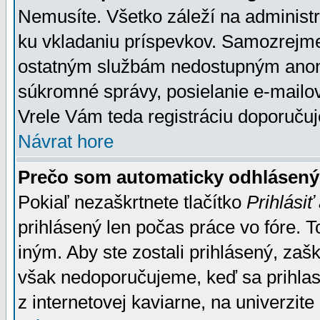
Nemusíte. Všetko záleží na administrá
ku vkladaniu príspevkov. Samozrejme
ostatným službám nedostupným anon
súkromné správy, posielanie e-mailov
Vrele Vám teda registráciu doporučuj
Návrat hore
Prečo som automaticky odhlásen
Pokiaľ nezaškrtnete tlačítko
Prihlásiť
prihlásený len počas práce vo fóre. 
iným. Aby ste zostali prihlásený, zaškr
však nedoporučujeme, keď sa prihlasuj
z internetovej kaviarne, na univerzite 