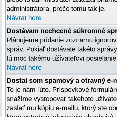
administrátora, prečo tomu tak je.
Návrat hore
Dostávam nechcené súkromné spr
Plánujeme pridanie zoznamu ignorov
správ. Pokiaľ dostávate takéto správy
tú moc takému užívateľovi posielanie
Návrat hore
Dostal som spamový a otravný e-ma
To je nám ľúto. Príspevkové formulá
snažíme vystopovať takéhoto užívateľ
zaslať mu kópiu e-mailu, ktorý ste obdr