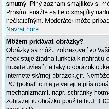
smutný. Plný zoznam smajlíkov si mô
Prosím, snažte sa tieto smajlíky nad
nečitateľným. Moderátor môže prípa
Návrat hore
Môžem pridávať obrázky?
Obrázky sa môžu zobrazovať vo Vaši
neexistuje žiadna funkcia k nahratiu
musíte uviesť na takýto obrázok odka
internete.sk/moj-obrazok.gif. Nemôž
PC (pokiaľ to nie je verejne prístupn
mechanizmami, napr. schránky hotmai
zobrazeniu obrázku použite buď BBCo