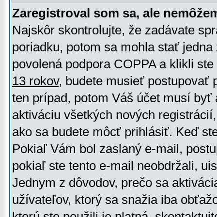
Zaregistroval som sa, ale nemôžem
Najskôr skontrolujte, že zadávate sp
poriadku, potom sa mohla stať jedna 
povolená podpora COPPA a klikli ste 
13 rokov
, budete musieť postupovať po
ten prípad, potom Váš účet musí byť 
aktiváciu všetkých nových registráci
ako sa budete môcť prihlásiť. Keď ste 
Pokiaľ Vám bol zaslaný e-mail, postu
pokiaľ ste tento e-mail neobdržali, ui
Jednym z dôvodov, prečo sa aktiváci
užívateľov, ktorý sa snažia iba obťažo
ktorú ste použili je platná, skontaktuj