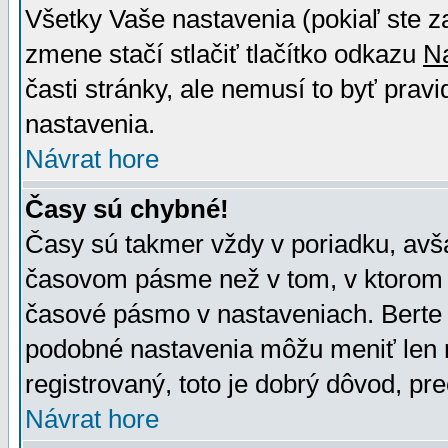
Všetky Vaše nastavenia (pokiaľ ste z
zmene stačí stlačiť tlačítko odkazu
N
časti stránky, ale nemusí to byť prav
nastavenia.
Návrat hore
Časy sú chybné!
Časy sú takmer vždy v poriadku, avša
časovom pásme než v tom, v ktorom s
časové pásmo v nastaveniach. Bert
podobné nastavenia môžu meniť len re
registrovaný, toto je dobrý dôvod, pre
Návrat hore