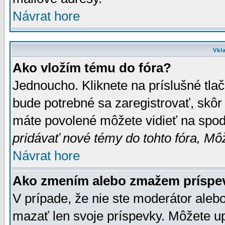
Návrat hore
Vkl
Ako vložím tému do fóra?
Jednoucho. Kliknete na príslušné tla
bude potrebné sa zaregistrovať, skôr 
máte povolené môžete vidieť na spodn
pridávať nové témy do tohto fóra, Môž
Návrat hore
Ako zmením alebo zmažem príspe
V prípade, že nie ste moderátor aleb
mazať len svoje príspevky. Môžete u