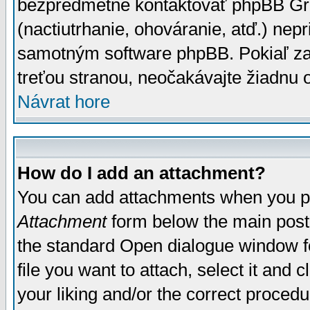
bezpredmetné kontaktovať phpBB Grou
(nactiutrhanie, ohováranie, atď.) ne
samotným software phpBB. Pokiaľ zaš
treťou stranou, neočakávajte žiadnu
Návrat hore
How do I add an attachment?
You can add attachments when you p
Attachment
form below the main post
the standard Open dialogue window fo
file you want to attach, select it and
your liking and/or the correct proced