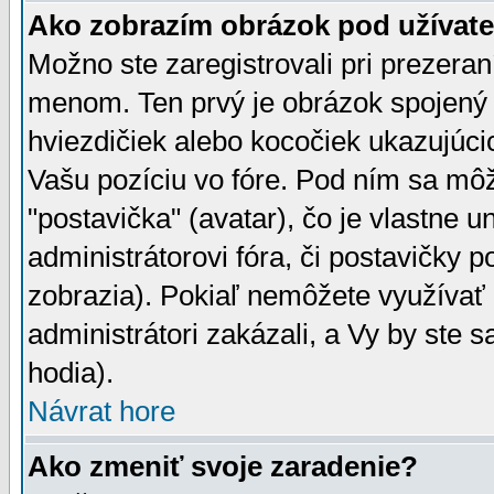
Ako zobrazím obrázok pod užíva
Možno ste zaregistrovali pri prezera
menom. Ten prvý je obrázok spojený 
hviezdičiek alebo kocočiek ukazujúcic
Vašu pozíciu vo fóre. Pod ním sa m
"postavička" (avatar), čo je vlastne 
administrátorovi fóra, či postavičky p
zobrazia). Pokiaľ nemôžete využívať 
administrátori zakázali, a Vy by ste 
hodia).
Návrat hore
Ako zmeniť svoje zaradenie?