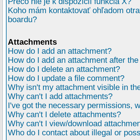
Prečo nie je k dispozícií funkcia X?
Koho mám kontaktovať ohľadom otrav
boardu?
Attachments
How do I add an attachment?
How do I add an attachment after the i
How do I delete an attachment?
How do I update a file comment?
Why isn't my attachment visible in th
Why can't I add attachments?
I've got the necessary permissions, 
Why can't I delete attachments?
Why can't I view/download attachme
Who do I contact about illegal or poss