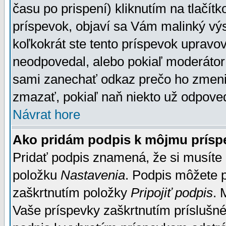
času po prispení) kliknutím na tlačít
príspevok, objaví sa Vám malinký výs
koľkokrát ste tento príspevok upravova
neodpovedal, alebo pokiaľ moderátor č
sami zanechať odkaz prečo ho zmenil
zmazať, pokiaľ naň niekto už odpoved
Návrat hore
Ako pridám podpis k môjmu prísp
Pridať podpis znamená, že si musíte n
položku
Nastavenia
. Podpis môžete 
zaškrtnutím položky
Pripojiť podpis
. 
Vaše príspevky zaškrtnutím príslušné