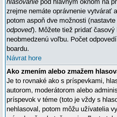
hlasovanie
pod hlavným oknom na prid
zrejme nemáte oprávnenie vytvárať an
potom aspoň dve možnosti (nastavte 
odpoveď
). Môžete tiež pridať časový
neobmedzenú voľbu. Počet odpovedí, 
boardu.
Návrat hore
Ako zmením alebo zmažem hlasov
Je to rovnaké ako s príspevkami, h
autorom, moderátorom alebo administ
príspevok v téme (toto je vždy s hlas
nehlasoval, potom môžu užívatelia v