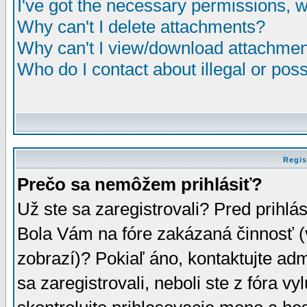
I've got the necessary permissions, 
Why can't I delete attachments?
Why can't I view/download attachme
Who do I contact about illegal or poss
Regis
Prečo sa nemôžem prihlásiť?
Už ste sa zaregistrovali? Pred prihlá
Bola Vám na fóre zakázaná činnosť (
zobrazí)? Pokiaľ áno, kontaktujte adm
sa zaregistrovali, neboli ste z fóra v