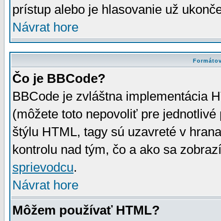
prístup alebo je hlasovanie už ukonč
Návrat hore
Formátov
Čo je BBCode?
BBCode je zvláštna implementácia HT
(môžete toto nepovoliť pre jednotli
štýlu HTML, tagy sú uzavreté v hrana
kontrolu nad tým, čo a ako sa zobrazí
sprievodcu
.
Návrat hore
Môžem používať HTML?