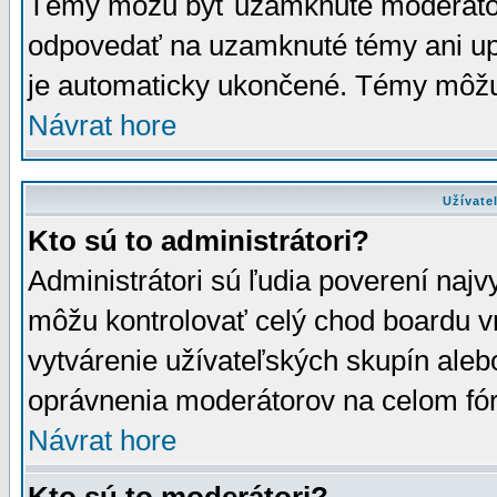
Témy môžu byť uzamknuté moderáto
odpovedať na uzamknuté témy ani up
je automaticky ukončené. Témy môžu
Návrat hore
Užívate
Kto sú to administrátori?
Administrátori sú ľudia poverení najv
môžu kontrolovať celý chod boardu v
vytvárenie užívateľských skupín aleb
oprávnenia moderátorov na celom fór
Návrat hore