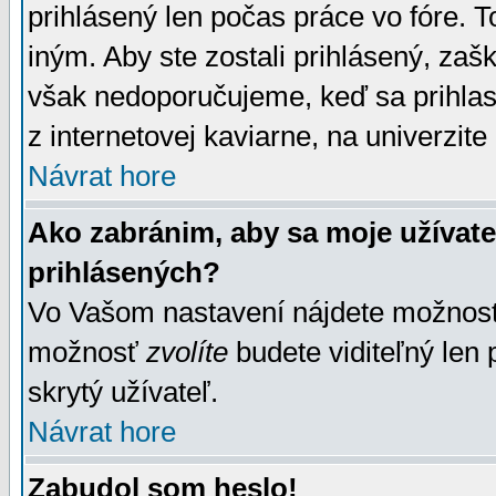
prihlásený len počas práce vo fóre. 
iným. Aby ste zostali prihlásený, zaškr
však nedoporučujeme, keď sa prihlasuj
z internetovej kaviarne, na univerzite 
Návrat hore
Ako zabránim, aby sa moje užívat
prihlásených?
Vo Vašom nastavení nájdete možno
možnosť
zvolíte
budete viditeľný len 
skrytý užívateľ.
Návrat hore
Zabudol som heslo!