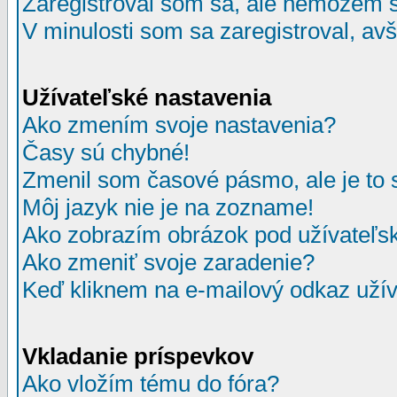
Zaregistroval som sa, ale nemôžem sa
V minulosti som sa zaregistroval, av
Užívateľské nastavenia
Ako zmením svoje nastavenia?
Časy sú chybné!
Zmenil som časové pásmo, ale je to 
Môj jazyk nie je na zozname!
Ako zobrazím obrázok pod užívate
Ako zmeniť svoje zaradenie?
Keď kliknem na e-mailový odkaz užív
Vkladanie príspevkov
Ako vložím tému do fóra?