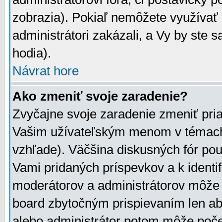
zobrazia). Pokiaľ nemôžete využívať 
administrátori zakázali, a Vy by ste 
hodia).
Návrat hore
Ako zmeniť svoje zaradenie?
Zvyčajne svoje zaradenie zmeniť pr
Vašim užívateľským menom v témach 
vzhľade). Väčšina diskusných fór pou
Vami pridaných príspevkov a k identif
moderátorov a administrátorov môže 
board zbytočným prispievaním len aby
alebo administrátor potom môže počet