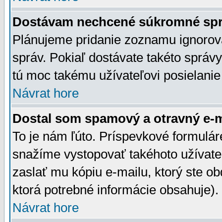
Dostávam nechcené súkromné spr
Plánujeme pridanie zoznamu ignorov
správ. Pokiaľ dostávate takéto správy
tú moc takému užívateľovi posielanie
Návrat hore
Dostal som spamový a otravný e-ma
To je nám ľúto. Príspevkové formulá
snažíme vystopovať takéhoto užívateľ
zaslať mu kópiu e-mailu, ktorý ste obdr
ktorá potrebné informácie obsahuje)
Návrat hore