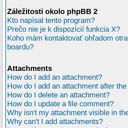
Záležitosti okolo phpBB 2
Kto napísal tento program?
Prečo nie je k dispozícií funkcia X?
Koho mám kontaktovať ohľadom otrav
boardu?
Attachments
How do I add an attachment?
How do I add an attachment after the i
How do I delete an attachment?
How do I update a file comment?
Why isn't my attachment visible in th
Why can't I add attachments?