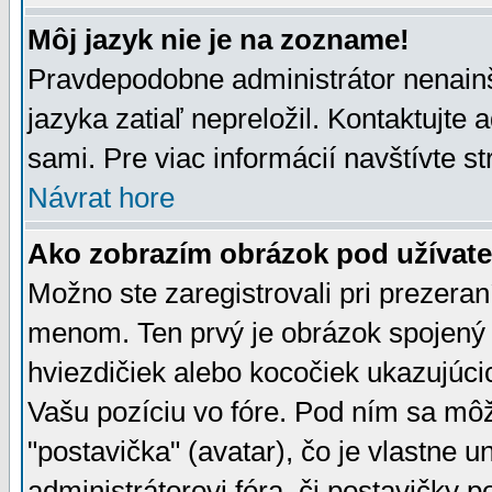
Môj jazyk nie je na zozname!
Pravdepodobne administrátor nenainšt
jazyka zatiaľ nepreložil. Kontaktujte 
sami. Pre viac informácií navštívte s
Návrat hore
Ako zobrazím obrázok pod užíva
Možno ste zaregistrovali pri prezera
menom. Ten prvý je obrázok spojený 
hviezdičiek alebo kocočiek ukazujúcic
Vašu pozíciu vo fóre. Pod ním sa m
"postavička" (avatar), čo je vlastne 
administrátorovi fóra, či postavičky p