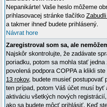
Nepanikárte! Vaše heslo môžeme obno
prihlasovacej stránke tlačítko
Zabudli
a takmer ihneď budete prihlásený.
Návrat hore
Zaregistroval som sa, ale nemôžem
Najskôr skontrolujte, že zadávate sp
poriadku, potom sa mohla stať jedna 
povolená podpora COPPA a klikli ste 
13 rokov
, budete musieť postupovať po
ten prípad, potom Váš účet musí byť 
aktiváciu všetkých nových registráci
ako sa budete môcť prihlásiť. Keď ste 