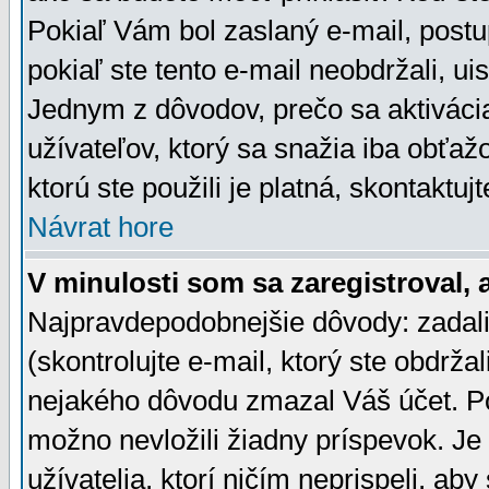
Pokiaľ Vám bol zaslaný e-mail, postu
pokiaľ ste tento e-mail neobdržali, ui
Jednym z dôvodov, prečo sa aktiváci
užívateľov, ktorý sa snažia iba obťažo
ktorú ste použili je platná, skontaktuj
Návrat hore
V minulosti som sa zaregistroval, 
Najpravdepodobnejšie dôvody: zadali
(skontrolujte e-mail, ktorý ste obdržali
nejakého dôvodu zmazal Váš účet. Pok
možno nevložili žiadny príspevok. Je 
užívatelia, ktorí ničím neprispeli, a