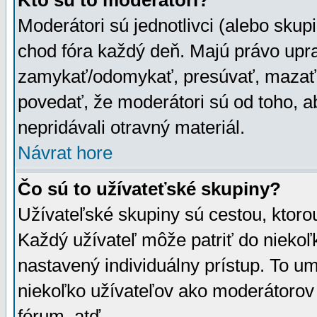
Kto sú to moderátori?
Moderátori sú jednotlivci (alebo skupi
chod fóra každý deň. Majú právo upr
zamykať/odomykať, presúvať, mazať a
povedať, že moderátori sú od toho, a
nepridávali otravný materiál.
Návrat hore
Čo sú to užívateťské skupiny?
Užívateľské skupiny sú cestou, ktoro
Každý užívateľ môže patriť do nieko
nastavený individuálny prístup. To u
niekoľko užívateľov ako moderátorov 
fórum, atď.