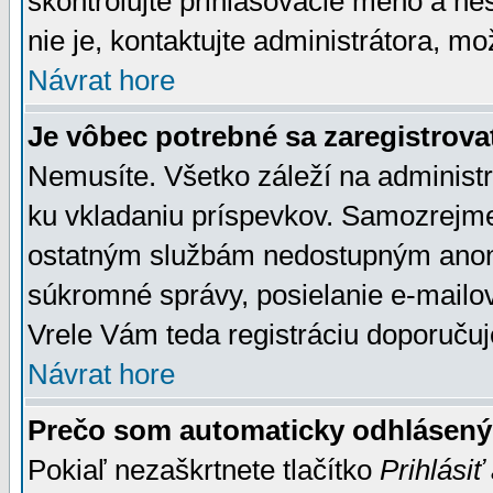
skontrolujte prihlasovacie meno a he
nie je, kontaktujte administrátora, 
Návrat hore
Je vôbec potrebné sa zaregistrova
Nemusíte. Všetko záleží na administrá
ku vkladaniu príspevkov. Samozrejme
ostatným službám nedostupným anon
súkromné správy, posielanie e-mailov
Vrele Vám teda registráciu doporučuj
Návrat hore
Prečo som automaticky odhlásen
Pokiaľ nezaškrtnete tlačítko
Prihlásiť