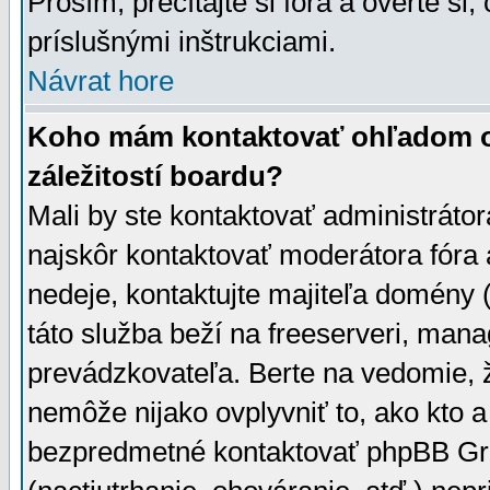
Prosím, prečítajte si fóra a overte si,
príslušnými inštrukciami.
Návrat hore
Koho mám kontaktovať ohľadom ot
záležitostí boardu?
Mali by ste kontaktovať administrátor
najskôr kontaktovať moderátora fóra a
nedeje, kontaktujte majiteľa domény 
táto služba beží na freeserveri, man
prevádzkovateľa. Berte na vedomie
nemôže nijako ovplyvniť to, ako kto 
bezpredmetné kontaktovať phpBB Grou