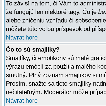
To závisí na tom, či Vám to administrá
že fungujú len niektoré tagy. Čo je
be
alebo zničeniu vzhľadu či spôsobeni
môžete túto voľbu príspevok od přís
Návrat hore
Čo to sú smajlíky?
Smajlíky, či emotikony sú malé grafic
výrazu emócií za použitia malého kód
smutný. Plný zoznam smajlíkov si mô
Prosím, snažte sa tieto smajlíky nad
nečitateľným. Moderátor môže prípa
Návrat hore