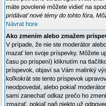
máte povolené môžete vidieť na spodn
pridávať nové témy do tohto fóra, Môž
Návrat hore
Ako zmením alebo zmažem príspe
V prípade, že nie ste moderátor aleb
mazať len svoje príspevky. Môžete u
času po prispení) kliknutím na tlačít
príspevok, objaví sa Vám malinký výs
koľkokrát ste tento príspevok upravova
neodpovedal, alebo pokiaľ moderátor č
sami zanechať odkaz prečo ho zmenil
zmazať, pokiaľ naň niekto už odpoved