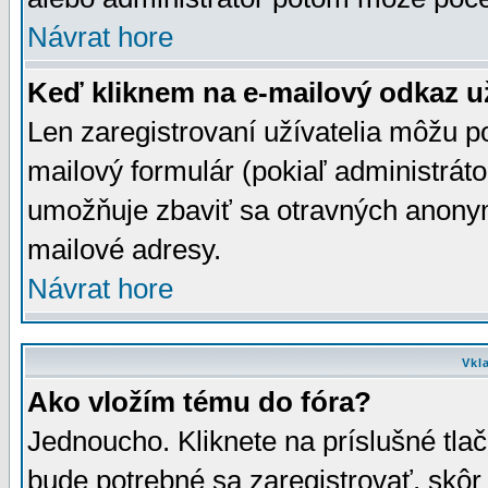
Návrat hore
Keď kliknem na e-mailový odkaz už
Len zaregistrovaní užívatelia môžu p
mailový formulár (pokiaľ administráto
umožňuje zbaviť sa otravných anonym
mailové adresy.
Návrat hore
Vkl
Ako vložím tému do fóra?
Jednoucho. Kliknete na príslušné tla
bude potrebné sa zaregistrovať, skôr 