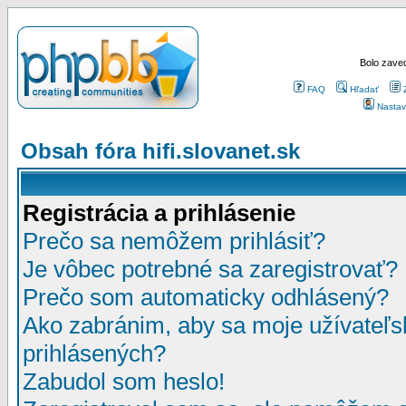
Bolo zaved
FAQ
Hľadať
Nastav
Obsah fóra hifi.slovanet.sk
Registrácia a prihlásenie
Prečo sa nemôžem prihlásiť?
Je vôbec potrebné sa zaregistrovať?
Prečo som automaticky odhlásený?
Ako zabránim, aby sa moje užívateľ
prihlásených?
Zabudol som heslo!