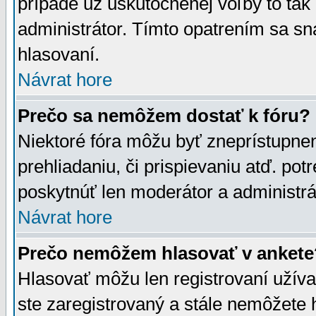
prípade už uskutočnenej voľby to tak
administrátor. Tímto opatrením sa sn
hlasovaní.
Návrat hore
Prečo sa nemôžem dostať k fóru?
Niektoré fóra môžu byť zneprístupnen
prehliadaniu, či prispievaniu atď. pot
poskytnúť len moderátor a administrát
Návrat hore
Prečo nemôžem hlasovať v ankete
Hlasovať môžu len registrovaní užívat
ste zaregistrovaný a stále nemôžet