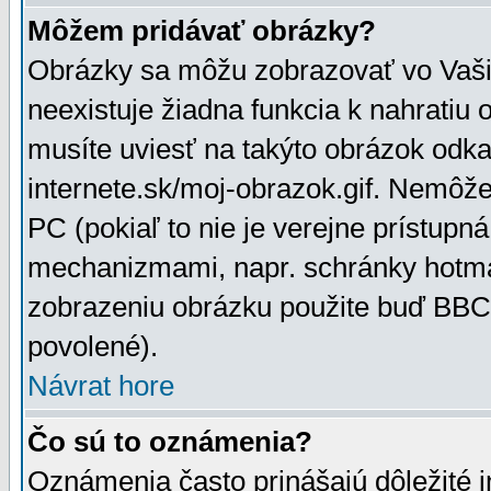
Môžem pridávať obrázky?
Obrázky sa môžu zobrazovať vo Vaši
neexistuje žiadna funkcia k nahratiu
musíte uviesť na takýto obrázok odka
internete.sk/moj-obrazok.gif. Nemôž
PC (pokiaľ to nie je verejne prístupn
mechanizmami, napr. schránky hotmai
zobrazeniu obrázku použite buď BBCo
povolené).
Návrat hore
Čo sú to oznámenia?
Oznámenia často prinášajú dôležité in