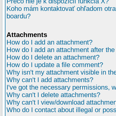
Prečo nie je k dispozícií funkcia X?
Koho mám kontaktovať ohľadom otrav
boardu?
Attachments
How do I add an attachment?
How do I add an attachment after the i
How do I delete an attachment?
How do I update a file comment?
Why isn't my attachment visible in th
Why can't I add attachments?
I've got the necessary permissions, 
Why can't I delete attachments?
Why can't I view/download attachme
Who do I contact about illegal or poss