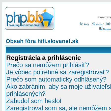
Bolo zaved
FAQ
Hľadať
Nastav
Obsah fóra hifi.slovanet.sk
Registrácia a prihlásenie
Prečo sa nemôžem prihlásiť?
Je vôbec potrebné sa zaregistrovať?
Prečo som automaticky odhlásený?
Ako zabránim, aby sa moje užívateľ
prihlásených?
Zabudol som heslo!
Zaregistroval som sa, ale nemôžem sa