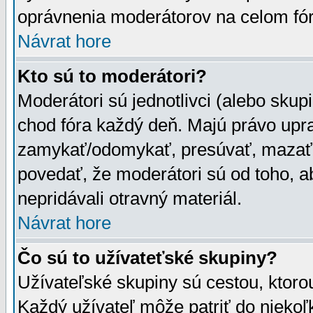
oprávnenia moderátorov na celom fór
Návrat hore
Kto sú to moderátori?
Moderátori sú jednotlivci (alebo skupi
chod fóra každý deň. Majú právo upr
zamykať/odomykať, presúvať, mazať a
povedať, že moderátori sú od toho, a
nepridávali otravný materiál.
Návrat hore
Čo sú to užívateťské skupiny?
Užívateľské skupiny sú cestou, ktoro
Každý užívateľ môže patriť do nieko