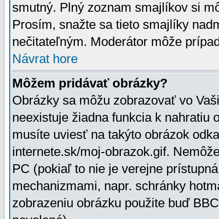
smutný. Plný zoznam smajlíkov si mô
Prosím, snažte sa tieto smajlíky nad
nečitateľným. Moderátor môže prípa
Návrat hore
Môžem pridávať obrázky?
Obrázky sa môžu zobrazovať vo Vaši
neexistuje žiadna funkcia k nahratiu
musíte uviesť na takýto obrázok odka
internete.sk/moj-obrazok.gif. Nemôž
PC (pokiaľ to nie je verejne prístupn
mechanizmami, napr. schránky hotmai
zobrazeniu obrázku použite buď BBCo