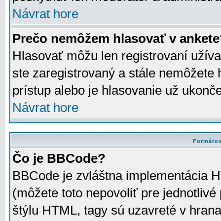
Návrat hore
Prečo nemôžem hlasovať v ankete
Hlasovať môžu len registrovaní užívat
ste zaregistrovaný a stále nemôžet
prístup alebo je hlasovanie už ukonč
Návrat hore
Formátov
Čo je BBCode?
BBCode je zvláštna implementácia HT
(môžete toto nepovoliť pre jednotli
štýlu HTML, tagy sú uzavreté v hrana