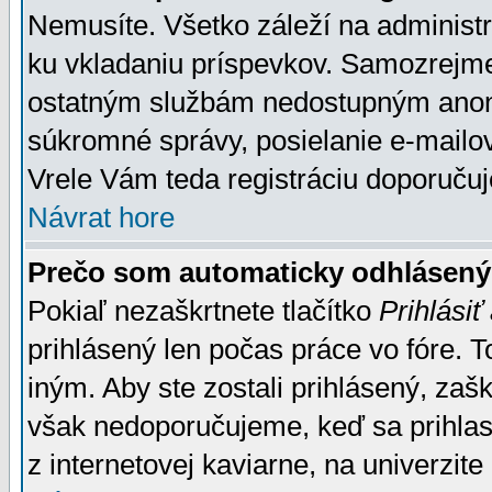
Nemusíte. Všetko záleží na administrá
ku vkladaniu príspevkov. Samozrejme
ostatným službám nedostupným anon
súkromné správy, posielanie e-mailov
Vrele Vám teda registráciu doporučuj
Návrat hore
Prečo som automaticky odhlásen
Pokiaľ nezaškrtnete tlačítko
Prihlásiť
prihlásený len počas práce vo fóre. 
iným. Aby ste zostali prihlásený, zaškr
však nedoporučujeme, keď sa prihlasuj
z internetovej kaviarne, na univerzite 