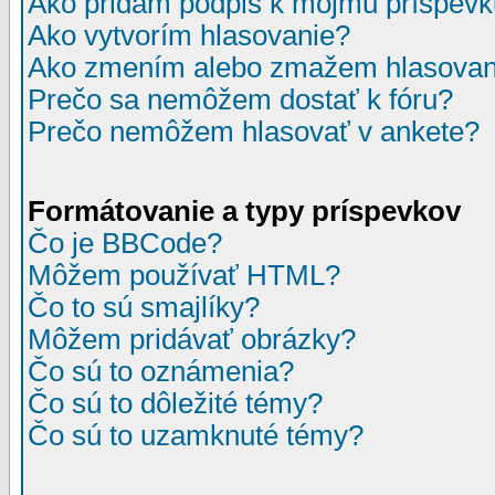
Ako pridám podpis k môjmu príspev
Ako vytvorím hlasovanie?
Ako zmením alebo zmažem hlasovan
Prečo sa nemôžem dostať k fóru?
Prečo nemôžem hlasovať v ankete?
Formátovanie a typy príspevkov
Čo je BBCode?
Môžem používať HTML?
Čo to sú smajlíky?
Môžem pridávať obrázky?
Čo sú to oznámenia?
Čo sú to dôležité témy?
Čo sú to uzamknuté témy?