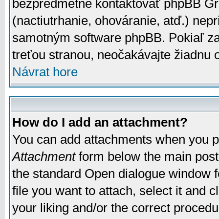
bezpredmetné kontaktovať phpBB Grou
(nactiutrhanie, ohováranie, atď.) ne
samotným software phpBB. Pokiaľ zaš
treťou stranou, neočakávajte žiadnu
Návrat hore
How do I add an attachment?
You can add attachments when you p
Attachment
form below the main post
the standard Open dialogue window fo
file you want to attach, select it and
your liking and/or the correct proced