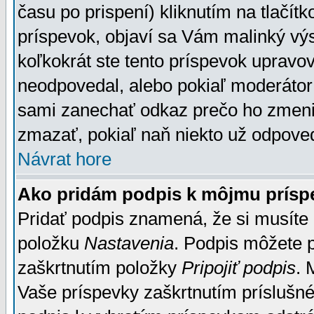
času po prispení) kliknutím na tlačít
príspevok, objaví sa Vám malinký výs
koľkokrát ste tento príspevok upravova
neodpovedal, alebo pokiaľ moderátor č
sami zanechať odkaz prečo ho zmenil
zmazať, pokiaľ naň niekto už odpoved
Návrat hore
Ako pridám podpis k môjmu prísp
Pridať podpis znamená, že si musíte n
položku
Nastavenia
. Podpis môžete 
zaškrtnutím položky
Pripojiť podpis
. 
Vaše príspevky zaškrtnutím príslušné