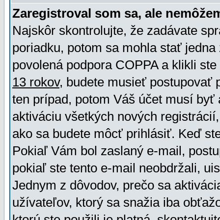
Zaregistroval som sa, ale nemôžem
Najskôr skontrolujte, že zadávate sp
poriadku, potom sa mohla stať jedna 
povolená podpora COPPA a klikli ste 
13 rokov
, budete musieť postupovať po
ten prípad, potom Váš účet musí byť 
aktiváciu všetkých nových registráci
ako sa budete môcť prihlásiť. Keď ste 
Pokiaľ Vám bol zaslaný e-mail, postu
pokiaľ ste tento e-mail neobdržali, ui
Jednym z dôvodov, prečo sa aktiváci
užívateľov, ktorý sa snažia iba obťažo
ktorú ste použili je platná, skontaktuj