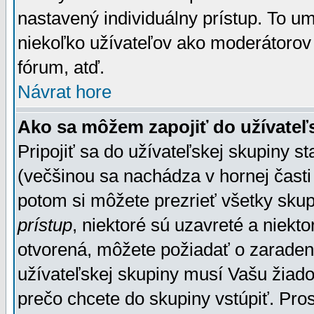
nastavený individuálny prístup. To u
niekoľko užívateľov ako moderátorov 
fórum, atď.
Návrat hore
Ako sa môžem zapojiť do užívateľ
Pripojiť sa do užívateľskej skupiny s
(večšinou sa nachádza v hornej časti 
potom si môžete prezrieť všetky sku
prístup
, niektoré sú uzavreté a niekt
otvorená, môžete požiadať o zaradeni
užívateľskej skupiny musí Vašu žiado
prečo chcete do skupiny vstúpiť. Pro