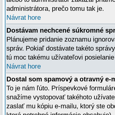
administrátora, prečo tomu tak je.
Návrat hore
Dostávam nechcené súkromné spr
Plánujeme pridanie zoznamu ignorov
správ. Pokiaľ dostávate takéto správy
tú moc takému užívateľovi posielanie
Návrat hore
Dostal som spamový a otravný e-ma
To je nám ľúto. Príspevkové formulá
snažíme vystopovať takéhoto užívateľ
zaslať mu kópiu e-mailu, ktorý ste obdr