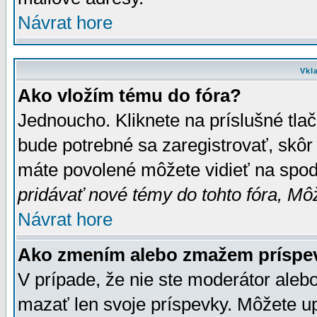
Návrat hore
Vkl
Ako vložím tému do fóra?
Jednoucho. Kliknete na príslušné tla
bude potrebné sa zaregistrovať, skôr 
máte povolené môžete vidieť na spodn
pridávať nové témy do tohto fóra, Môž
Návrat hore
Ako zmením alebo zmažem príspe
V prípade, že nie ste moderátor aleb
mazať len svoje príspevky. Môžete u