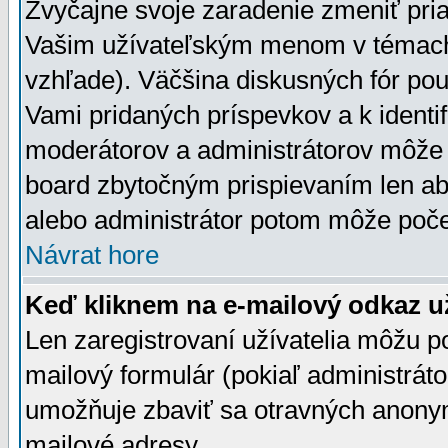
Zvyčajne svoje zaradenie zmeniť pr
Vašim užívateľským menom v témach 
vzhľade). Väčšina diskusných fór pou
Vami pridaných príspevkov a k identif
moderátorov a administrátorov môže 
board zbytočným prispievaním len aby
alebo administrátor potom môže počet
Návrat hore
Keď kliknem na e-mailový odkaz už
Len zaregistrovaní užívatelia môžu p
mailový formulár (pokiaľ administráto
umožňuje zbaviť sa otravných anonym
mailové adresy.