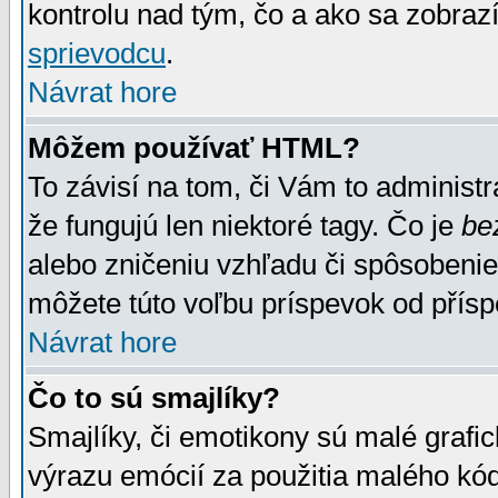
kontrolu nad tým, čo a ako sa zobrazí
sprievodcu
.
Návrat hore
Môžem používať HTML?
To závisí na tom, či Vám to administrá
že fungujú len niektoré tagy. Čo je
be
alebo zničeniu vzhľadu či spôsobeni
môžete túto voľbu príspevok od přís
Návrat hore
Čo to sú smajlíky?
Smajlíky, či emotikony sú malé grafic
výrazu emócií za použitia malého kód