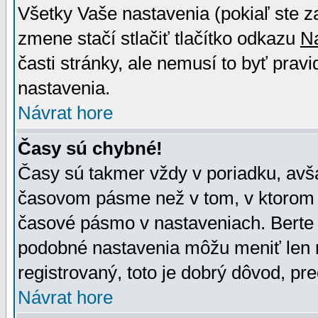
Všetky Vaše nastavenia (pokiaľ ste z
zmene stačí stlačiť tlačítko odkazu
N
časti stránky, ale nemusí to byť prav
nastavenia.
Návrat hore
Časy sú chybné!
Časy sú takmer vždy v poriadku, avša
časovom pásme než v tom, v ktorom s
časové pásmo v nastaveniach. Bert
podobné nastavenia môžu meniť len re
registrovaný, toto je dobrý dôvod, pre
Návrat hore