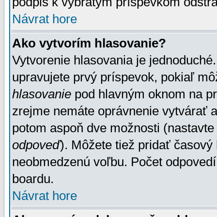
podpis k vybratým príspevkom odstrá
Návrat hore
Ako vytvorím hlasovanie?
Vytvorenie hlasovania je jednoduché.
upravujete prvý príspevok, pokiaľ môž
hlasovanie
pod hlavným oknom na prid
zrejme nemáte oprávnenie vytvárať an
potom aspoň dve možnosti (nastavte 
odpoveď
). Môžete tiež pridať časový
neobmedzenú voľbu. Počet odpovedí, 
boardu.
Návrat hore