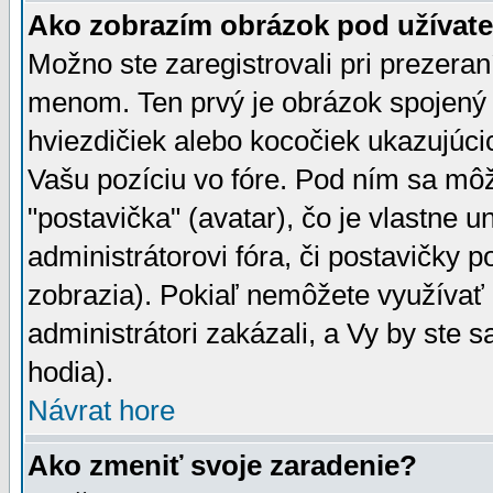
Ako zobrazím obrázok pod užíva
Možno ste zaregistrovali pri prezera
menom. Ten prvý je obrázok spojený 
hviezdičiek alebo kocočiek ukazujúcic
Vašu pozíciu vo fóre. Pod ním sa m
"postavička" (avatar), čo je vlastne 
administrátorovi fóra, či postavičky p
zobrazia). Pokiaľ nemôžete využívať 
administrátori zakázali, a Vy by ste 
hodia).
Návrat hore
Ako zmeniť svoje zaradenie?