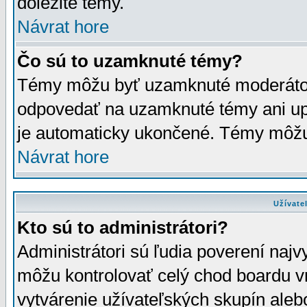
dôležité témy.
Návrat hore
Čo sú to uzamknuté témy?
Témy môžu byť uzamknuté moderáto
odpovedať na uzamknuté témy ani up
je automaticky ukončené. Témy môžu
Návrat hore
Užívate
Kto sú to administrátori?
Administrátori sú ľudia poverení najv
môžu kontrolovať celý chod boardu v
vytvárenie užívateľských skupín aleb