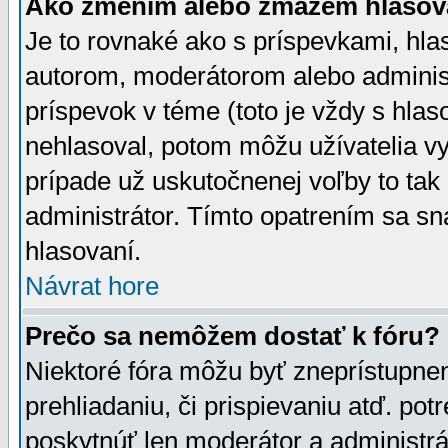
Ako zmením alebo zmažem hlasov
Je to rovnaké ako s príspevkami, h
autorom, moderátorom alebo administ
príspevok v téme (toto je vždy s hlas
nehlasoval, potom môžu užívatelia v
prípade už uskutočnenej voľby to tak
administrátor. Tímto opatrením sa sn
hlasovaní.
Návrat hore
Prečo sa nemôžem dostať k fóru?
Niektoré fóra môžu byť zneprístupnen
prehliadaniu, či prispievaniu atď. pot
poskytnúť len moderátor a administrát