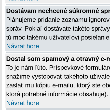
Dostávam nechcené súkromné spr
Plánujeme pridanie zoznamu ignorov
správ. Pokiaľ dostávate takéto správy
tú moc takému užívateľovi posielanie
Návrat hore
Dostal som spamový a otravný e-ma
To je nám ľúto. Príspevkové formulá
snažíme vystopovať takéhoto užívateľ
zaslať mu kópiu e-mailu, ktorý ste obdr
ktorá potrebné informácie obsahuje)
Návrat hore