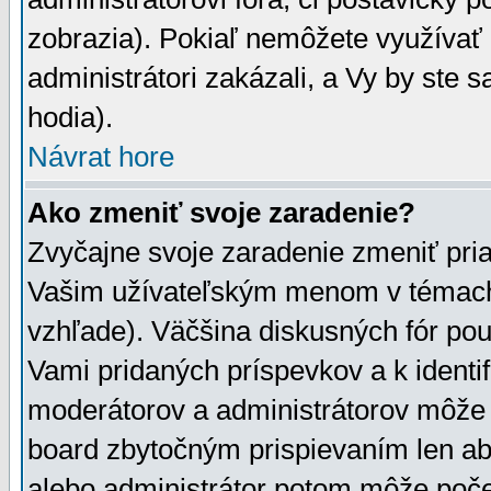
zobrazia). Pokiaľ nemôžete využívať 
administrátori zakázali, a Vy by ste 
hodia).
Návrat hore
Ako zmeniť svoje zaradenie?
Zvyčajne svoje zaradenie zmeniť pr
Vašim užívateľským menom v témach 
vzhľade). Väčšina diskusných fór pou
Vami pridaných príspevkov a k identif
moderátorov a administrátorov môže 
board zbytočným prispievaním len aby
alebo administrátor potom môže počet