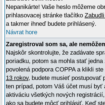
Nepanikárte! Vaše heslo môžeme obno
prihlasovacej stránke tlačítko
Zabudli
a takmer ihneď budete prihlásený.
Návrat hore
Zaregistroval som sa, ale nemôžem
Najskôr skontrolujte, že zadávate sp
poriadku, potom sa mohla stať jedna 
povolená podpora COPPA a klikli ste 
13 rokov
, budete musieť postupovať po
ten prípad, potom Váš účet musí byť 
aktiváciu všetkých nových registráci
ako sa budete môcť prihlásiť. Keď ste 