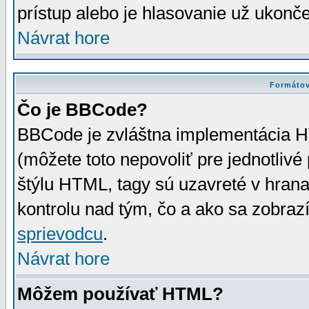
prístup alebo je hlasovanie už ukonč
Návrat hore
Formátov
Čo je BBCode?
BBCode je zvláštna implementácia HT
(môžete toto nepovoliť pre jednotli
štýlu HTML, tagy sú uzavreté v hrana
kontrolu nad tým, čo a ako sa zobrazí
sprievodcu
.
Návrat hore
Môžem používať HTML?