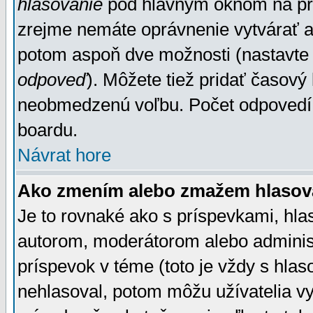
hlasovanie
pod hlavným oknom na prid
zrejme nemáte oprávnenie vytvárať an
potom aspoň dve možnosti (nastavte 
odpoveď
). Môžete tiež pridať časový
neobmedzenú voľbu. Počet odpovedí, 
boardu.
Návrat hore
Ako zmením alebo zmažem hlasov
Je to rovnaké ako s príspevkami, h
autorom, moderátorom alebo administ
príspevok v téme (toto je vždy s hlas
nehlasoval, potom môžu užívatelia v