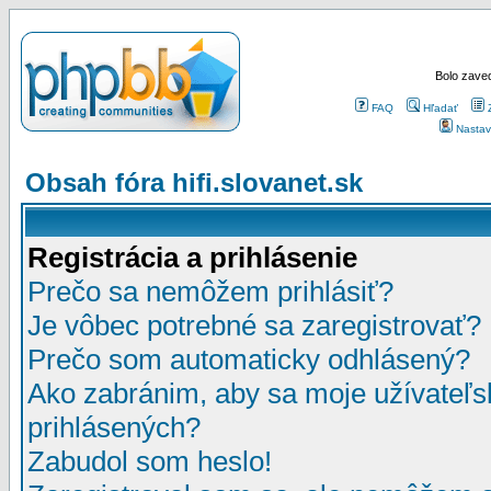
Bolo zaved
FAQ
Hľadať
Nastav
Obsah fóra hifi.slovanet.sk
Registrácia a prihlásenie
Prečo sa nemôžem prihlásiť?
Je vôbec potrebné sa zaregistrovať?
Prečo som automaticky odhlásený?
Ako zabránim, aby sa moje užívateľ
prihlásených?
Zabudol som heslo!