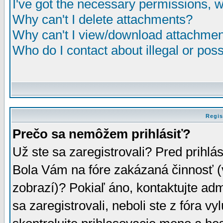
I've got the necessary permissions, 
Why can't I delete attachments?
Why can't I view/download attachme
Who do I contact about illegal or poss
Regis
Prečo sa nemôžem prihlásiť?
Už ste sa zaregistrovali? Pred prihlá
Bola Vám na fóre zakázaná činnosť (
zobrazí)? Pokiaľ áno, kontaktujte adm
sa zaregistrovali, neboli ste z fóra v