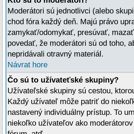
Kto sú to moderátori?
Moderátori sú jednotlivci (alebo skupi
chod fóra každý deň. Majú právo upr
zamykať/odomykať, presúvať, mazať a
povedať, že moderátori sú od toho, a
nepridávali otravný materiál.
Návrat hore
Čo sú to užívateťské skupiny?
Užívateľské skupiny sú cestou, ktoro
Každý užívateľ môže patriť do nieko
nastavený individuálny prístup. To u
niekoľko užívateľov ako moderátorov 
fórum, atď.