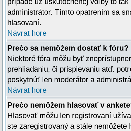
prípade už uskutočnenej voľby to tak
administrátor. Tímto opatrením sa sn
hlasovaní.
Návrat hore
Prečo sa nemôžem dostať k fóru?
Niektoré fóra môžu byť zneprístupnen
prehliadaniu, či prispievaniu atď. pot
poskytnúť len moderátor a administrát
Návrat hore
Prečo nemôžem hlasovať v ankete
Hlasovať môžu len registrovaní užívat
ste zaregistrovaný a stále nemôžet