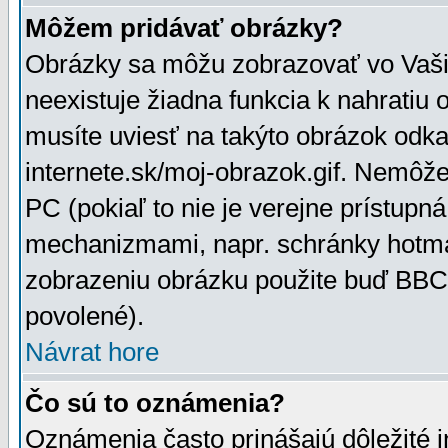
Môžem pridávať obrázky?
Obrázky sa môžu zobrazovať vo Vaši
neexistuje žiadna funkcia k nahratiu
musíte uviesť na takýto obrázok odka
internete.sk/moj-obrazok.gif. Nemôž
PC (pokiaľ to nie je verejne prístupn
mechanizmami, napr. schránky hotmai
zobrazeniu obrázku použite buď BBCo
povolené).
Návrat hore
Čo sú to oznámenia?
Oznámenia často prinášajú dôležité in