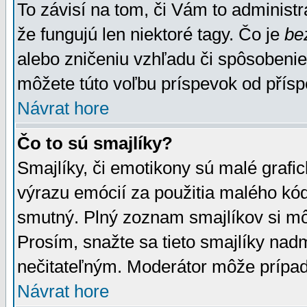
To závisí na tom, či Vám to administrá
že fungujú len niektoré tagy. Čo je
be
alebo zničeniu vzhľadu či spôsobeni
môžete túto voľbu príspevok od přís
Návrat hore
Čo to sú smajlíky?
Smajlíky, či emotikony sú malé grafic
výrazu emócií za použitia malého kód
smutný. Plný zoznam smajlíkov si mô
Prosím, snažte sa tieto smajlíky nad
nečitateľným. Moderátor môže prípa
Návrat hore