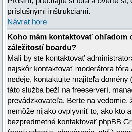
Prosím, prečítajte si fóra a overte si,
príslušnými inštrukciami.
Návrat hore
Koho mám kontaktovať ohľadom ot
záležitostí boardu?
Mali by ste kontaktovať administrátor
najskôr kontaktovať moderátora fóra a
nedeje, kontaktujte majiteľa domény 
táto služba beží na freeserveri, man
prevádzkovateľa. Berte na vedomie
nemôže nijako ovplyvniť to, ako kto 
bezpredmetné kontaktovať phpBB Grou