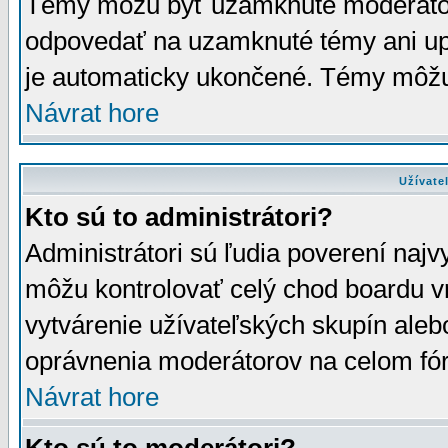
Témy môžu byť uzamknuté moderáto
odpovedať na uzamknuté témy ani up
je automaticky ukončené. Témy môžu
Návrat hore
Užívate
Kto sú to administrátori?
Administrátori sú ľudia poverení najv
môžu kontrolovať celý chod boardu v
vytvárenie užívateľských skupín aleb
oprávnenia moderátorov na celom fór
Návrat hore