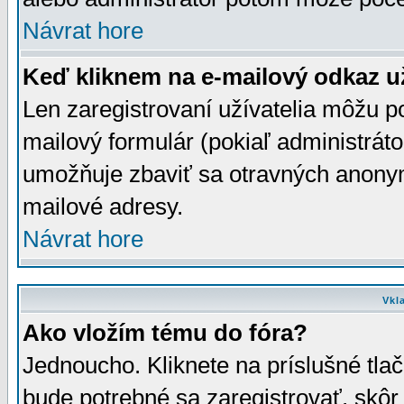
Návrat hore
Keď kliknem na e-mailový odkaz už
Len zaregistrovaní užívatelia môžu p
mailový formulár (pokiaľ administráto
umožňuje zbaviť sa otravných anonym
mailové adresy.
Návrat hore
Vkl
Ako vložím tému do fóra?
Jednoucho. Kliknete na príslušné tla
bude potrebné sa zaregistrovať, skôr 