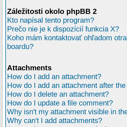
Záležitosti okolo phpBB 2
Kto napísal tento program?
Prečo nie je k dispozícií funkcia X?
Koho mám kontaktovať ohľadom otrav
boardu?
Attachments
How do I add an attachment?
How do I add an attachment after the i
How do I delete an attachment?
How do I update a file comment?
Why isn't my attachment visible in th
Why can't I add attachments?