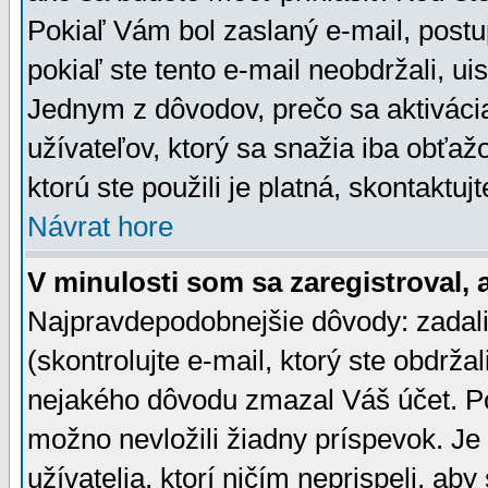
Pokiaľ Vám bol zaslaný e-mail, postu
pokiaľ ste tento e-mail neobdržali, ui
Jednym z dôvodov, prečo sa aktiváci
užívateľov, ktorý sa snažia iba obťažo
ktorú ste použili je platná, skontaktuj
Návrat hore
V minulosti som sa zaregistroval, 
Najpravdepodobnejšie dôvody: zadali
(skontrolujte e-mail, ktorý ste obdržali
nejakého dôvodu zmazal Váš účet. Pok
možno nevložili žiadny príspevok. Je 
užívatelia, ktorí ničím neprispeli, a