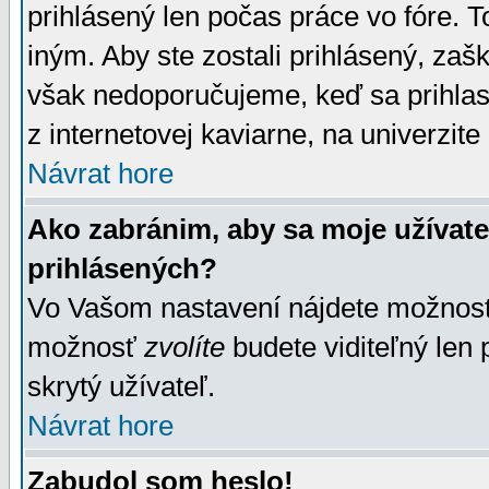
prihlásený len počas práce vo fóre. 
iným. Aby ste zostali prihlásený, zaškr
však nedoporučujeme, keď sa prihlasuj
z internetovej kaviarne, na univerzite 
Návrat hore
Ako zabránim, aby sa moje užívat
prihlásených?
Vo Vašom nastavení nájdete možno
možnosť
zvolíte
budete viditeľný len 
skrytý užívateľ.
Návrat hore
Zabudol som heslo!