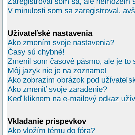
Zaregistroval som sa, ale nemôžem sa
V minulosti som sa zaregistroval, av
Užívateľské nastavenia
Ako zmením svoje nastavenia?
Časy sú chybné!
Zmenil som časové pásmo, ale je to 
Môj jazyk nie je na zozname!
Ako zobrazím obrázok pod užívate
Ako zmeniť svoje zaradenie?
Keď kliknem na e-mailový odkaz užív
Vkladanie príspevkov
Ako vložím tému do fóra?