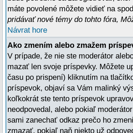
máte povolené môžete vidieť na spodn
pridávať nové témy do tohto fóra, Môž
Návrat hore
Ako zmením alebo zmažem príspe
V prípade, že nie ste moderátor aleb
mazať len svoje príspevky. Môžete u
času po prispení) kliknutím na tlačít
príspevok, objaví sa Vám malinký výs
koľkokrát ste tento príspevok upravova
neodpovedal, alebo pokiaľ moderátor č
sami zanechať odkaz prečo ho zmenil
zmazať, pokiaľ naň niekto už odpoved