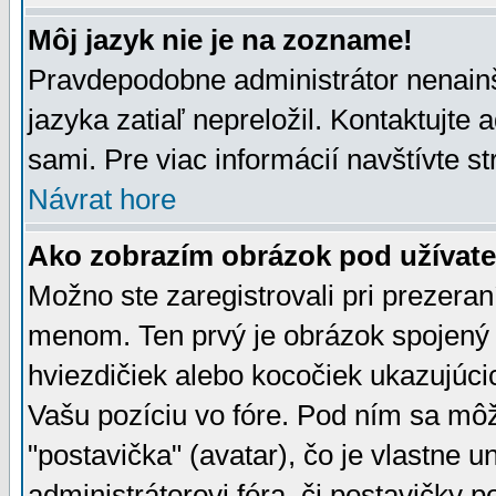
Môj jazyk nie je na zozname!
Pravdepodobne administrátor nenainšt
jazyka zatiaľ nepreložil. Kontaktujte 
sami. Pre viac informácií navštívte s
Návrat hore
Ako zobrazím obrázok pod užíva
Možno ste zaregistrovali pri prezera
menom. Ten prvý je obrázok spojený 
hviezdičiek alebo kocočiek ukazujúcic
Vašu pozíciu vo fóre. Pod ním sa m
"postavička" (avatar), čo je vlastne 
administrátorovi fóra, či postavičky p