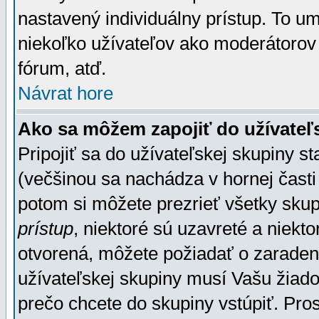
nastavený individuálny prístup. To u
niekoľko užívateľov ako moderátorov 
fórum, atď.
Návrat hore
Ako sa môžem zapojiť do užívateľ
Pripojiť sa do užívateľskej skupiny s
(večšinou sa nachádza v hornej časti 
potom si môžete prezrieť všetky sku
prístup
, niektoré sú uzavreté a niekt
otvorená, môžete požiadať o zaradeni
užívateľskej skupiny musí Vašu žiado
prečo chcete do skupiny vstúpiť. Pro