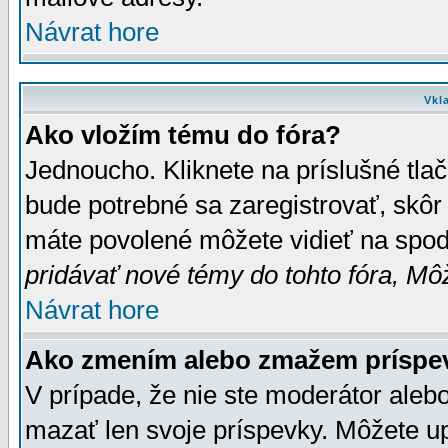
Návrat hore
Vkl
Ako vložím tému do fóra?
Jednoucho. Kliknete na príslušné tla
bude potrebné sa zaregistrovať, skôr 
máte povolené môžete vidieť na spodn
pridávať nové témy do tohto fóra, Môž
Návrat hore
Ako zmením alebo zmažem príspe
V prípade, že nie ste moderátor aleb
mazať len svoje príspevky. Môžete u