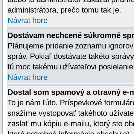
administrátora, prečo tomu tak je.
Návrat hore
Dostávam nechcené súkromné spr
Plánujeme pridanie zoznamu ignorov
správ. Pokiaľ dostávate takéto správy
tú moc takému užívateľovi posielanie
Návrat hore
Dostal som spamový a otravný e-ma
To je nám ľúto. Príspevkové formulá
snažíme vystopovať takéhoto užívateľ
zaslať mu kópiu e-mailu, ktorý ste obdr