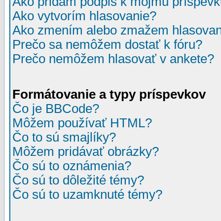
Ako pridám podpis k môjmu príspev
Ako vytvorím hlasovanie?
Ako zmením alebo zmažem hlasovan
Prečo sa nemôžem dostať k fóru?
Prečo nemôžem hlasovať v ankete?
Formátovanie a typy príspevkov
Čo je BBCode?
Môžem používať HTML?
Čo to sú smajlíky?
Môžem pridávať obrázky?
Čo sú to oznámenia?
Čo sú to dôležité témy?
Čo sú to uzamknuté témy?