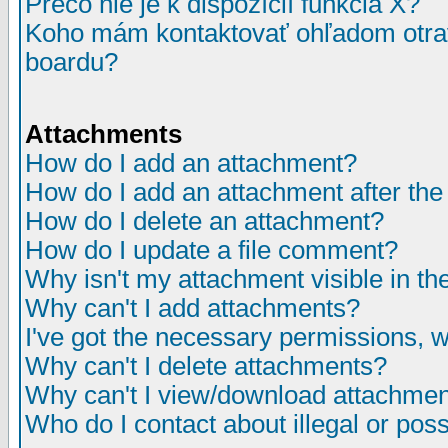
Prečo nie je k dispozícií funkcia X?
Koho mám kontaktovať ohľadom otrav
boardu?
Attachments
How do I add an attachment?
How do I add an attachment after the i
How do I delete an attachment?
How do I update a file comment?
Why isn't my attachment visible in th
Why can't I add attachments?
I've got the necessary permissions, 
Why can't I delete attachments?
Why can't I view/download attachme
Who do I contact about illegal or poss