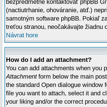
bezpredmetné kontaktovať phpBB Grou
(nactiutrhanie, ohováranie, atď.) ne
samotným software phpBB. Pokiaľ zaš
treťou stranou, neočakávajte žiadnu
Návrat hore
How do I add an attachment?
You can add attachments when you p
Attachment
form below the main post
the standard Open dialogue window fo
file you want to attach, select it and
your liking and/or the correct proced