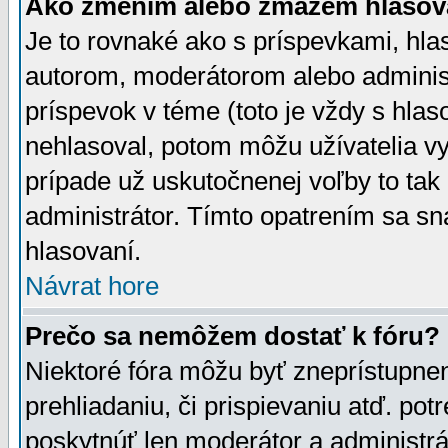
Ako zmením alebo zmažem hlasov
Je to rovnaké ako s príspevkami, h
autorom, moderátorom alebo administ
príspevok v téme (toto je vždy s hlas
nehlasoval, potom môžu užívatelia v
prípade už uskutočnenej voľby to tak
administrátor. Tímto opatrením sa sn
hlasovaní.
Návrat hore
Prečo sa nemôžem dostať k fóru?
Niektoré fóra môžu byť zneprístupnen
prehliadaniu, či prispievaniu atď. pot
poskytnúť len moderátor a administrát