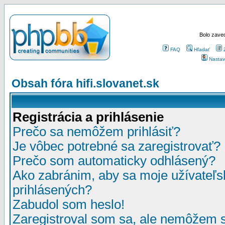
Bolo zaved
FAQ
Hľadať
Nastav
Obsah fóra hifi.slovanet.sk
Registrácia a prihlásenie
Prečo sa nemôžem prihlásiť?
Je vôbec potrebné sa zaregistrovať?
Prečo som automaticky odhlásený?
Ako zabránim, aby sa moje užívateľ
prihlásených?
Zabudol som heslo!
Zaregistroval som sa, ale nemôžem sa