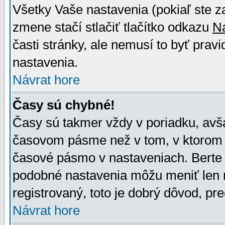
Všetky Vaše nastavenia (pokiaľ ste z
zmene stačí stlačiť tlačítko odkazu
N
časti stránky, ale nemusí to byť prav
nastavenia.
Návrat hore
Časy sú chybné!
Časy sú takmer vždy v poriadku, avša
časovom pásme než v tom, v ktorom s
časové pásmo v nastaveniach. Bert
podobné nastavenia môžu meniť len re
registrovaný, toto je dobrý dôvod, pre
Návrat hore