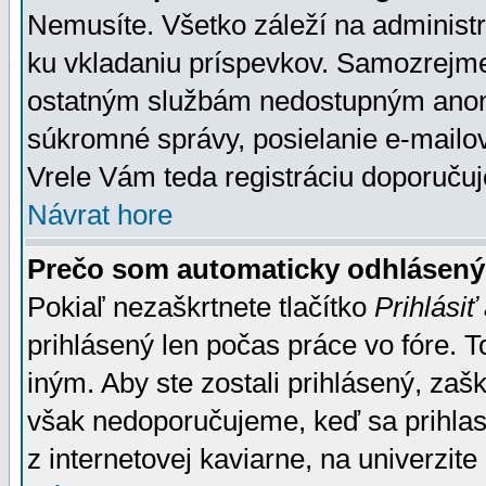
Nemusíte. Všetko záleží na administrá
ku vkladaniu príspevkov. Samozrejme
ostatným službám nedostupným anon
súkromné správy, posielanie e-mailov
Vrele Vám teda registráciu doporučuj
Návrat hore
Prečo som automaticky odhlásen
Pokiaľ nezaškrtnete tlačítko
Prihlásiť
prihlásený len počas práce vo fóre. 
iným. Aby ste zostali prihlásený, zaškr
však nedoporučujeme, keď sa prihlasuj
z internetovej kaviarne, na univerzite 