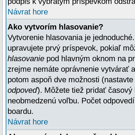
podpis k vybratým príspevkom odstrá
Návrat hore
Ako vytvorím hlasovanie?
Vytvorenie hlasovania je jednoduché.
upravujete prvý príspevok, pokiaľ môž
hlasovanie
pod hlavným oknom na prid
zrejme nemáte oprávnenie vytvárať an
potom aspoň dve možnosti (nastavte 
odpoveď
). Môžete tiež pridať časový
neobmedzenú voľbu. Počet odpovedí, 
boardu.
Návrat hore