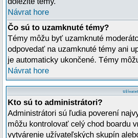
dôležité témy.
Návrat hore
Čo sú to uzamknuté témy?
Témy môžu byť uzamknuté moderáto
odpovedať na uzamknuté témy ani up
je automaticky ukončené. Témy môžu
Návrat hore
Užívate
Kto sú to administrátori?
Administrátori sú ľudia poverení najv
môžu kontrolovať celý chod boardu v
vytvárenie užívateľských skupín aleb