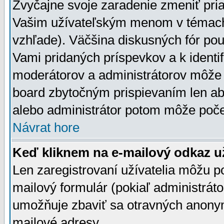
Zvyčajne svoje zaradenie zmeniť pr
Vašim užívateľským menom v témach 
vzhľade). Väčšina diskusných fór pou
Vami pridaných príspevkov a k identif
moderátorov a administrátorov môže 
board zbytočným prispievaním len aby
alebo administrátor potom môže počet
Návrat hore
Keď kliknem na e-mailový odkaz už
Len zaregistrovaní užívatelia môžu p
mailový formulár (pokiaľ administráto
umožňuje zbaviť sa otravných anonym
mailové adresy.