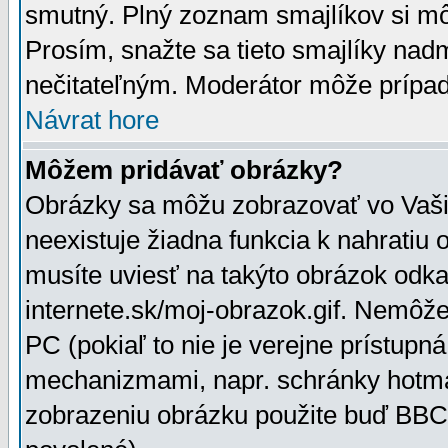
smutný. Plný zoznam smajlíkov si mô
Prosím, snažte sa tieto smajlíky nad
nečitateľným. Moderátor môže prípa
Návrat hore
Môžem pridávať obrázky?
Obrázky sa môžu zobrazovať vo Vaši
neexistuje žiadna funkcia k nahratiu
musíte uviesť na takýto obrázok odka
internete.sk/moj-obrazok.gif. Nemôž
PC (pokiaľ to nie je verejne prístupn
mechanizmami, napr. schránky hotmai
zobrazeniu obrázku použite buď BBCo