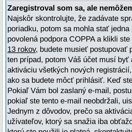
Zaregistroval som sa, ale nemôžem
Najskôr skontrolujte, že zadávate sp
poriadku, potom sa mohla stať jedna 
povolená podpora COPPA a klikli ste 
13 rokov
, budete musieť postupovať po
ten prípad, potom Váš účet musí byť 
aktiváciu všetkých nových registráci
ako sa budete môcť prihlásiť. Keď ste 
Pokiaľ Vám bol zaslaný e-mail, postu
pokiaľ ste tento e-mail neobdržali, ui
Jednym z dôvodov, prečo sa aktiváci
užívateľov, ktorý sa snažia iba obťažo
ktorú ste použili je platná, skontaktuj