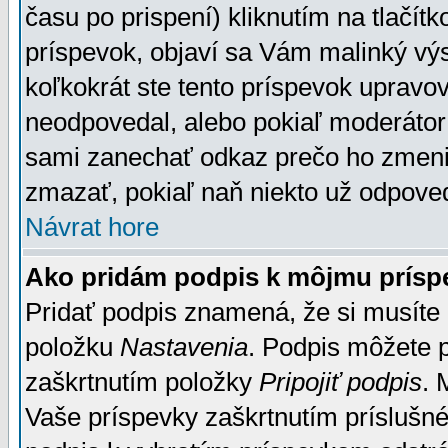
času po prispení) kliknutím na tlačít
príspevok, objaví sa Vám malinký výs
koľkokrát ste tento príspevok upravova
neodpovedal, alebo pokiaľ moderátor č
sami zanechať odkaz prečo ho zmenil
zmazať, pokiaľ naň niekto už odpoved
Návrat hore
Ako pridám podpis k môjmu prísp
Pridať podpis znamená, že si musíte n
položku
Nastavenia
. Podpis môžete 
zaškrtnutím položky
Pripojiť podpis
. 
Vaše príspevky zaškrtnutím príslušné