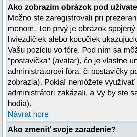
Ako zobrazím obrázok pod užíva
Možno ste zaregistrovali pri prezera
menom. Ten prvý je obrázok spojený 
hviezdičiek alebo kocočiek ukazujúcic
Vašu pozíciu vo fóre. Pod ním sa m
"postavička" (avatar), čo je vlastne 
administrátorovi fóra, či postavičky p
zobrazia). Pokiaľ nemôžete využívať 
administrátori zakázali, a Vy by ste 
hodia).
Návrat hore
Ako zmeniť svoje zaradenie?