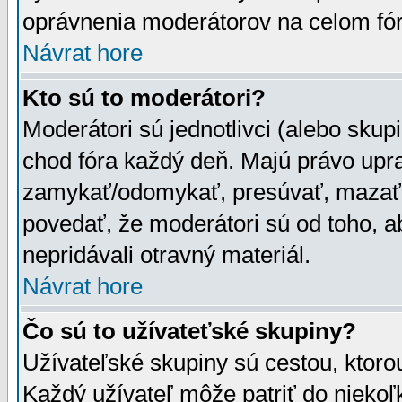
oprávnenia moderátorov na celom fór
Návrat hore
Kto sú to moderátori?
Moderátori sú jednotlivci (alebo skupi
chod fóra každý deň. Majú právo upr
zamykať/odomykať, presúvať, mazať a
povedať, že moderátori sú od toho, a
nepridávali otravný materiál.
Návrat hore
Čo sú to užívateťské skupiny?
Užívateľské skupiny sú cestou, ktoro
Každý užívateľ môže patriť do nieko