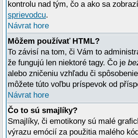
kontrolu nad tým, čo a ako sa zobrazí
sprievodcu
.
Návrat hore
Môžem používať HTML?
To závisí na tom, či Vám to administrá
že fungujú len niektoré tagy. Čo je
be
alebo zničeniu vzhľadu či spôsobeni
môžete túto voľbu príspevok od přís
Návrat hore
Čo to sú smajlíky?
Smajlíky, či emotikony sú malé grafic
výrazu emócií za použitia malého kód