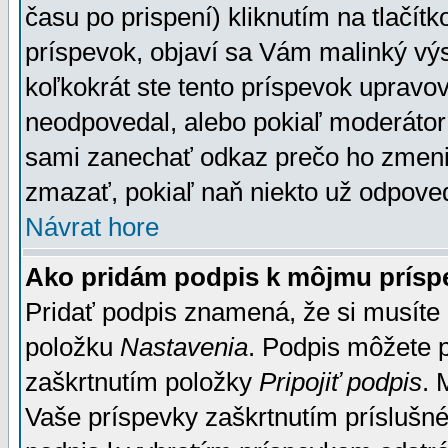
času po prispení) kliknutím na tlačít
príspevok, objaví sa Vám malinký výs
koľkokrát ste tento príspevok upravova
neodpovedal, alebo pokiaľ moderátor č
sami zanechať odkaz prečo ho zmenil
zmazať, pokiaľ naň niekto už odpoved
Návrat hore
Ako pridám podpis k môjmu prísp
Pridať podpis znamená, že si musíte n
položku
Nastavenia
. Podpis môžete 
zaškrtnutím položky
Pripojiť podpis
. 
Vaše príspevky zaškrtnutím príslušné