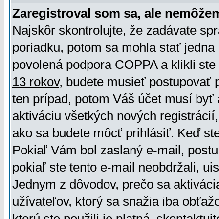
Zaregistroval som sa, ale nemôžem
Najskôr skontrolujte, že zadávate sp
poriadku, potom sa mohla stať jedna 
povolená podpora COPPA a klikli ste 
13 rokov
, budete musieť postupovať po
ten prípad, potom Váš účet musí byť 
aktiváciu všetkých nových registráci
ako sa budete môcť prihlásiť. Keď ste 
Pokiaľ Vám bol zaslaný e-mail, postu
pokiaľ ste tento e-mail neobdržali, ui
Jednym z dôvodov, prečo sa aktiváci
užívateľov, ktorý sa snažia iba obťažo
ktorú ste použili je platná, skontaktuj