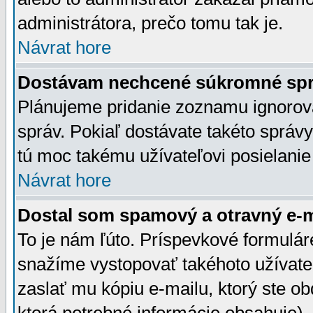
administrátora, prečo tomu tak je.
Návrat hore
Dostávam nechcené súkromné spr
Plánujeme pridanie zoznamu ignorov
správ. Pokiaľ dostávate takéto správy
tú moc takému užívateľovi posielanie
Návrat hore
Dostal som spamový a otravný e-ma
To je nám ľúto. Príspevkové formulá
snažíme vystopovať takéhoto užívateľ
zaslať mu kópiu e-mailu, ktorý ste obdr