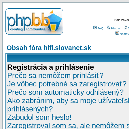
Bolo zaved
FAQ
Hľadať
Nastav
Obsah fóra hifi.slovanet.sk
Registrácia a prihlásenie
Prečo sa nemôžem prihlásiť?
Je vôbec potrebné sa zaregistrovať?
Prečo som automaticky odhlásený?
Ako zabránim, aby sa moje užívateľ
prihlásených?
Zabudol som heslo!
Zaregistroval som sa, ale nemôžem sa