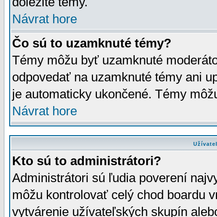
dôležité témy.
Návrat hore
Čo sú to uzamknuté témy?
Témy môžu byť uzamknuté moderáto
odpovedať na uzamknuté témy ani up
je automaticky ukončené. Témy môžu
Návrat hore
Užívate
Kto sú to administrátori?
Administrátori sú ľudia poverení najv
môžu kontrolovať celý chod boardu v
vytvárenie užívateľských skupín aleb