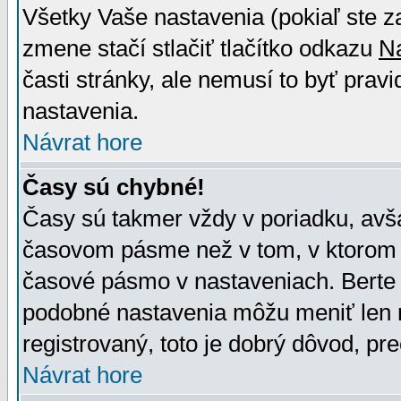
Všetky Vaše nastavenia (pokiaľ ste z
zmene stačí stlačiť tlačítko odkazu
N
časti stránky, ale nemusí to byť prav
nastavenia.
Návrat hore
Časy sú chybné!
Časy sú takmer vždy v poriadku, avša
časovom pásme než v tom, v ktorom s
časové pásmo v nastaveniach. Bert
podobné nastavenia môžu meniť len re
registrovaný, toto je dobrý dôvod, pre
Návrat hore