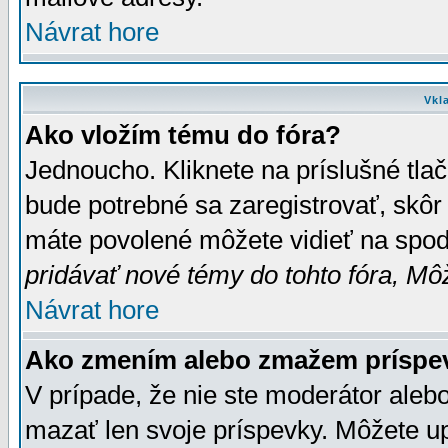
Návrat hore
Vkl
Ako vložím tému do fóra?
Jednoucho. Kliknete na príslušné tla
bude potrebné sa zaregistrovať, skôr 
máte povolené môžete vidieť na spodn
pridávať nové témy do tohto fóra, Môž
Návrat hore
Ako zmením alebo zmažem príspe
V prípade, že nie ste moderátor aleb
mazať len svoje príspevky. Môžete u