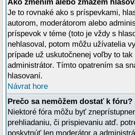
Ako zmením alebo zmažem hlasov
Je to rovnaké ako s príspevkami, h
autorom, moderátorom alebo administ
príspevok v téme (toto je vždy s hlas
nehlasoval, potom môžu užívatelia v
prípade už uskutočnenej voľby to tak
administrátor. Tímto opatrením sa sn
hlasovaní.
Návrat hore
Prečo sa nemôžem dostať k fóru?
Niektoré fóra môžu byť zneprístupnen
prehliadaniu, či prispievaniu atď. pot
poskytnúť len moderátor a administrát