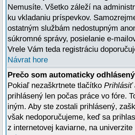
Nemusíte. Všetko záleží na administrá
ku vkladaniu príspevkov. Samozrejme
ostatným službám nedostupným anon
súkromné správy, posielanie e-mailov
Vrele Vám teda registráciu doporučuj
Návrat hore
Prečo som automaticky odhlásen
Pokiaľ nezaškrtnete tlačítko
Prihlásiť
prihlásený len počas práce vo fóre. 
iným. Aby ste zostali prihlásený, zaškr
však nedoporučujeme, keď sa prihlasuj
z internetovej kaviarne, na univerzite 