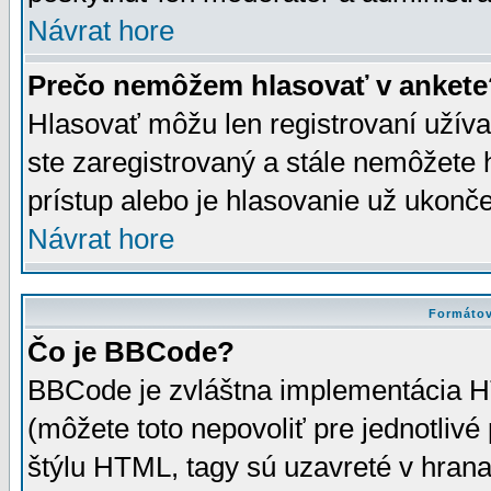
Návrat hore
Prečo nemôžem hlasovať v ankete
Hlasovať môžu len registrovaní užívat
ste zaregistrovaný a stále nemôžet
prístup alebo je hlasovanie už ukonč
Návrat hore
Formátov
Čo je BBCode?
BBCode je zvláštna implementácia HT
(môžete toto nepovoliť pre jednotli
štýlu HTML, tagy sú uzavreté v hrana