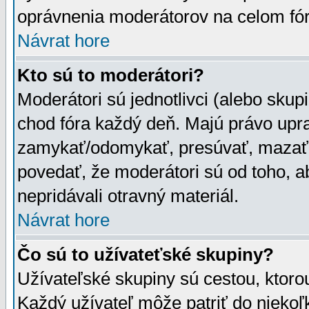
oprávnenia moderátorov na celom fór
Návrat hore
Kto sú to moderátori?
Moderátori sú jednotlivci (alebo skupi
chod fóra každý deň. Majú právo upr
zamykať/odomykať, presúvať, mazať a
povedať, že moderátori sú od toho, a
nepridávali otravný materiál.
Návrat hore
Čo sú to užívateťské skupiny?
Užívateľské skupiny sú cestou, ktoro
Každý užívateľ môže patriť do nieko