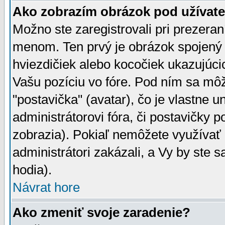
Ako zobrazím obrázok pod užíva
Možno ste zaregistrovali pri prezera
menom. Ten prvý je obrázok spojený 
hviezdičiek alebo kocočiek ukazujúcic
Vašu pozíciu vo fóre. Pod ním sa m
"postavička" (avatar), čo je vlastne 
administrátorovi fóra, či postavičky p
zobrazia). Pokiaľ nemôžete využívať 
administrátori zakázali, a Vy by ste 
hodia).
Návrat hore
Ako zmeniť svoje zaradenie?