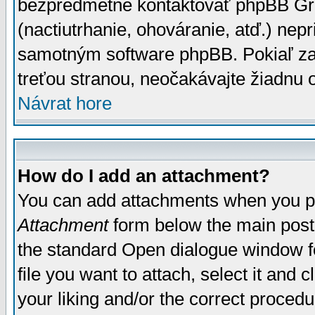
bezpredmetné kontaktovať phpBB Grou
(nactiutrhanie, ohováranie, atď.) ne
samotným software phpBB. Pokiaľ zaš
treťou stranou, neočakávajte žiadnu
Návrat hore
How do I add an attachment?
You can add attachments when you p
Attachment
form below the main post
the standard Open dialogue window fo
file you want to attach, select it and
your liking and/or the correct proced