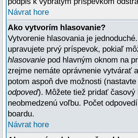
podpis k vybratým príspevkom odstrá
Návrat hore
Ako vytvorím hlasovanie?
Vytvorenie hlasovania je jednoduché.
upravujete prvý príspevok, pokiaľ môž
hlasovanie
pod hlavným oknom na prid
zrejme nemáte oprávnenie vytvárať an
potom aspoň dve možnosti (nastavte 
odpoveď
). Môžete tiež pridať časový
neobmedzenú voľbu. Počet odpovedí, 
boardu.
Návrat hore