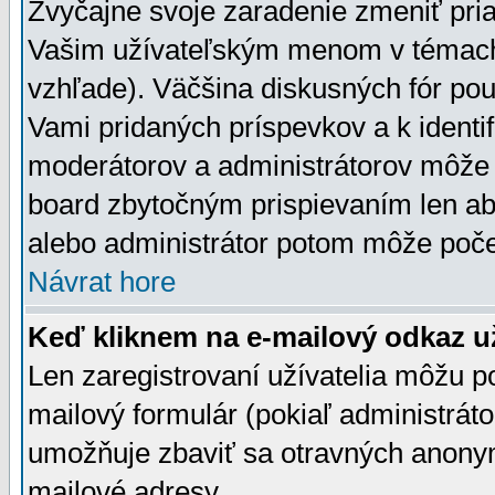
Zvyčajne svoje zaradenie zmeniť pr
Vašim užívateľským menom v témach 
vzhľade). Väčšina diskusných fór pou
Vami pridaných príspevkov a k identif
moderátorov a administrátorov môže 
board zbytočným prispievaním len aby
alebo administrátor potom môže počet
Návrat hore
Keď kliknem na e-mailový odkaz už
Len zaregistrovaní užívatelia môžu p
mailový formulár (pokiaľ administráto
umožňuje zbaviť sa otravných anonym
mailové adresy.