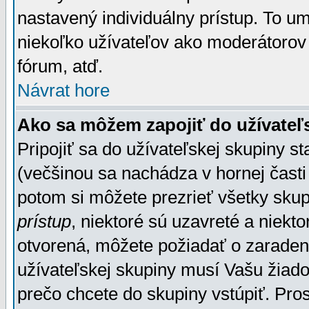
nastavený individuálny prístup. To u
niekoľko užívateľov ako moderátorov 
fórum, atď.
Návrat hore
Ako sa môžem zapojiť do užívateľ
Pripojiť sa do užívateľskej skupiny s
(večšinou sa nachádza v hornej časti 
potom si môžete prezrieť všetky sku
prístup
, niektoré sú uzavreté a niekt
otvorená, môžete požiadať o zaradeni
užívateľskej skupiny musí Vašu žiado
prečo chcete do skupiny vstúpiť. Pro