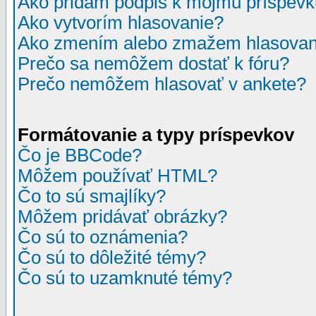
Ako pridám podpis k môjmu príspev
Ako vytvorím hlasovanie?
Ako zmením alebo zmažem hlasovan
Prečo sa nemôžem dostať k fóru?
Prečo nemôžem hlasovať v ankete?
Formátovanie a typy príspevkov
Čo je BBCode?
Môžem používať HTML?
Čo to sú smajlíky?
Môžem pridávať obrázky?
Čo sú to oznámenia?
Čo sú to dôležité témy?
Čo sú to uzamknuté témy?