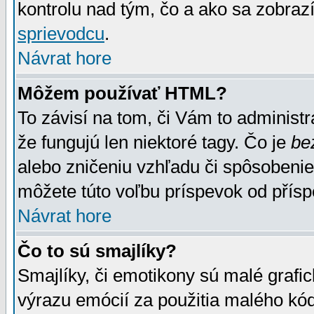
kontrolu nad tým, čo a ako sa zobrazí
sprievodcu
.
Návrat hore
Môžem používať HTML?
To závisí na tom, či Vám to administrá
že fungujú len niektoré tagy. Čo je
be
alebo zničeniu vzhľadu či spôsobeni
môžete túto voľbu príspevok od přís
Návrat hore
Čo to sú smajlíky?
Smajlíky, či emotikony sú malé grafic
výrazu emócií za použitia malého kód