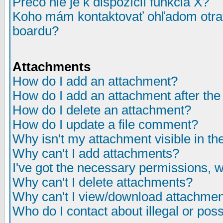
Prečo nie je k dispozícií funkcia X?
Koho mám kontaktovať ohľadom otrav
boardu?
Attachments
How do I add an attachment?
How do I add an attachment after the i
How do I delete an attachment?
How do I update a file comment?
Why isn't my attachment visible in th
Why can't I add attachments?
I've got the necessary permissions, 
Why can't I delete attachments?
Why can't I view/download attachme
Who do I contact about illegal or poss