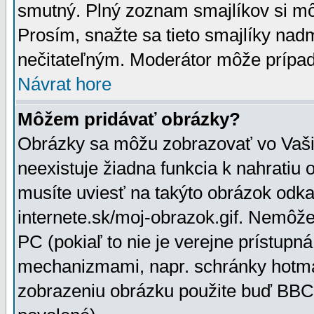
smutný. Plný zoznam smajlíkov si mô
Prosím, snažte sa tieto smajlíky nad
nečitateľným. Moderátor môže prípa
Návrat hore
Môžem pridávať obrázky?
Obrázky sa môžu zobrazovať vo Vaši
neexistuje žiadna funkcia k nahratiu
musíte uviesť na takýto obrázok odka
internete.sk/moj-obrazok.gif. Nemôž
PC (pokiaľ to nie je verejne prístupn
mechanizmami, napr. schránky hotmai
zobrazeniu obrázku použite buď BBCo