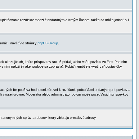
 na uplatňovanie rozdielov medzi štandardným a letným časom, takže sa môže jednať o 1
formácií navštívte stránky
phpBB Group
.
 ukazujúcich, koľko príspevkov ste už pridali, alebo Vašu pozíciu vo fóre. Pod ním
o s nimi naloží (v akej podobe sa zobrazia). Pokiaľ nemôžete využívať postavičky,
usných fór používa hodnotenie úrovní k rozlíšeniu počtu Vami pridaných príspevkov a
ahli vyššej úrovne. Moderátor alebo administrátor potom môže počet Vašich príspevkov
ch anonymných správ a robotov, ktorý zbierajú e-mailové adresy.