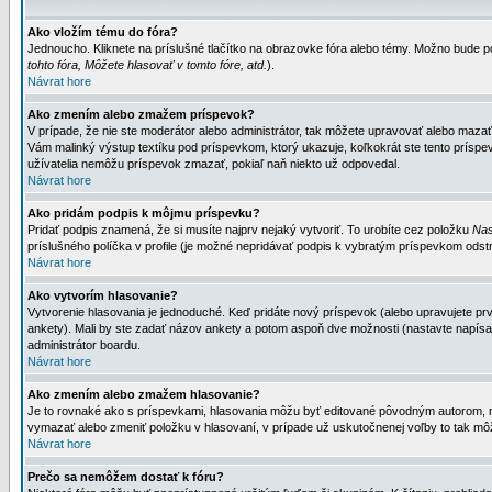
Ako vložím tému do fóra?
Jednoucho. Kliknete na príslušné tlačítko na obrazovke fóra alebo témy. Možno bude po
tohto fóra, Môžete hlasovať v tomto fóre, atd.
).
Návrat hore
Ako zmením alebo zmažem príspevok?
V prípade, že nie ste moderátor alebo administrátor, tak môžete upravovať alebo mazať
Vám malinký výstup textíku pod príspevkom, ktorý ukazuje, koľkokrát ste tento príspevo
užívatelia nemôžu príspevok zmazať, pokiaľ naň niekto už odpovedal.
Návrat hore
Ako pridám podpis k môjmu príspevku?
Pridať podpis znamená, že si musíte najprv nejaký vytvoriť. To urobíte cez položku
Nas
príslušného políčka v profile (je možné nepridávať podpis k vybratým príspevkom odstr
Návrat hore
Ako vytvorím hlasovanie?
Vytvorenie hlasovania je jednoduché. Keď pridáte nový príspevok (alebo upravujete prvý
ankety). Mali by ste zadať názov ankety a potom aspoň dve možnosti (nastavte napísa
administrátor boardu.
Návrat hore
Ako zmením alebo zmažem hlasovanie?
Je to rovnaké ako s príspevkami, hlasovania môžu byť editované pôvodným autorom, mod
vymazať alebo zmeniť položku v hlasovaní, v prípade už uskutočnenej voľby to tak môž
Návrat hore
Prečo sa nemôžem dostať k fóru?