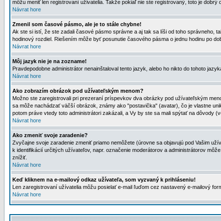
môžu meniť len registrovaní uživatelia. Takže pokiaľ nie ste registrovaný, toto je dobrý 
Návrat hore
Zmenil som časové pásmo, ale je to stále chybne!
Ak ste si istí, že ste zadali časové pásmo správne a aj tak sa líši od toho správneho
hodinový rozdiel. Riešením môže byť posunutie časového pásma o jednu hodinu po dob
Návrat hore
Môj jazyk nie je na zozname!
Pravdepodobne administrátor nenainštaloval tento jazyk, alebo ho nikto do tohoto jazyka 
Návrat hore
Ako zobrazím obrázok pod užívateľským menom?
Možno ste zaregistrovali pri prezeraní príspevkov dva obrázky pod užívateľským menom
sa môže nachádzať väčší obrázok, známy ako "postavička" (avatar), čo je vlastne uniká
potom práve vtedy toto administrátori zakázali, a Vy by ste sa mali spýtať na dôvody (v
Návrat hore
Ako zmeniť svoje zaradenie?
Zvyčajne svoje zaradenie zmeniť priamo nemôžete (úrovne sa objavujú pod Vašim užív
k identifikácií určitých užívateľov, napr. označenie moderátorov a administrátorov m
znížiť.
Návrat hore
Keď kliknem na e-mailový odkaz užívateľa, som vyzvaný k prihláseniu!
Len zaregistrovaní užívatelia môžu posielať e-mail ľuďom cez nastavený e-mailový form
Návrat hore