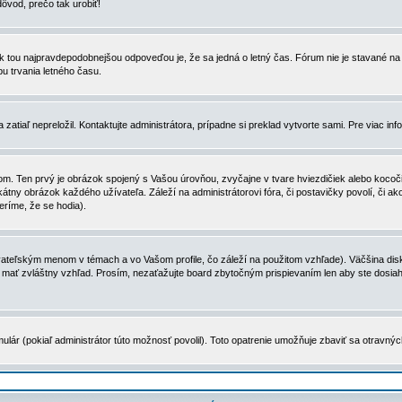
dôvod, prečo tak urobiť!
, tak tou najpravdepodobnejšou odpoveďou je, že sa jedná o letný čas. Fórum nie je stavané
u trvania letného času.
zatiaľ nepreložil. Kontaktujte administrátora, prípadne si preklad vytvorte sami. Pre viac in
. Ten prvý je obrázok spojený s Vašou úrovňou, zvyčajne v tvare hviezdičiek alebo kocočiek
tny obrázok každého užívateľa. Záleží na administrátorovi fóra, či postavičky povolí, či ak
eríme, že se hodia).
ateľským menom v témach a vo Vašom profile, čo záleží na použitom vzhľade). Väčšina disk
ôže mať zvláštny vzhľad. Prosím, nezaťažujte board zbytočným prispievaním len aby ste dosi
ulár (pokiaľ administrátor túto možnosť povolil). Toto opatrenie umožňuje zbaviť sa otravný