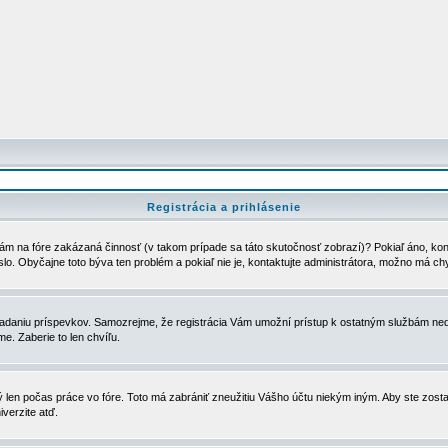
Registrácia a prihlásenie
ám na fóre zakázaná činnosť (v takom prípade sa táto skutočnosť zobrazí)? Pokiaľ áno, kontak
eslo. Obyčajne toto býva ten problém a pokiaľ nie je, kontaktujte administrátora, možno má ch
u vkladaniu príspevkov. Samozrejme, že registrácia Vám umožní prístup k ostatným službám
e. Zaberie to len chvíľu.
ý len počas práce vo fóre. Toto má zabrániť zneužitiu Vášho účtu niekým iným. Aby ste zostal
iverzite atď.