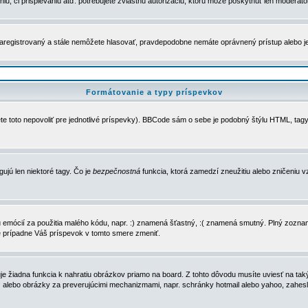
u, či prispievaniu atď. potrebujete zvláštnu autorizáciu, ktorú môže poskytnúť len moderátor 
e zaregistrovaný a stále nemôžete hlasovať, pravdepodobne nemáte oprávnený prístup alebo 
Formátovanie a typy príspevkov
e toto nepovoliť pre jednotlivé príspevky). BBCode sám o sebe je podobný štýlu HTML, tagy
gujú len niektoré tagy. Čo je
bezpečnostná
funkcia, ktorá zamedzí zneužitiu alebo zničeniu 
zu emócií za použitia malého kódu, napr. :) znamená šťastný, :( znamená smutný. Plný zozna
e prípadne Váš príspevok v tomto smere zmeniť.
 žiadna funkcia k nahratiu obrázkov priamo na board. Z tohto dôvodu musíte uviesť na taký
ca) alebo obrázky za preverujúcimi mechanizmami, napr. schránky hotmail alebo yahoo, zahe