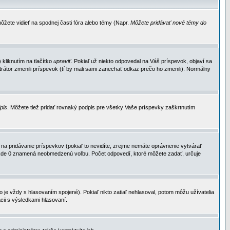
ôžete vidieť na spodnej časti fóra alebo témy (Napr.
Môžete pridávať nové témy do
kliknutím na tlačítko
upraviť
. Pokiaľ už niekto odpovedal na Váš príspevok, objaví sa
trátor zmenili príspevok (tí by mali sami zanechať odkaz prečo ho zmenili). Normálny
dpis
. Môžete tiež pridať rovnaký podpis pre všetky Vaše príspevky zaškrtnutím
a pridávanie príspevkov (pokiaľ to nevidíte, zrejme nemáte oprávnenie vytvárať
u, kde 0 znamená neobmedzenú voľbu. Počet odpovedí, ktoré môžete zadať, určuje
je vždy s hlasovaním spojené). Pokiaľ nikto zatiaľ nehlasoval, potom môžu užívatelia
cii s výsledkami hlasovaní.