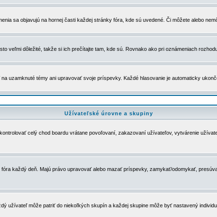
menia sa objavujú na hornej časti každej stránky fóra, kde sú uvedené. Či môžete alebo nemô
to veľmi dôležité, takže si ich prečítajte tam, kde sú. Rovnako ako pri oznámeniach rozhoduje
a uzamknuté témy ani upravovať svoje príspevky. Každé hlasovanie je automaticky ukon
Užívateľské úrovne a skupiny
u kontrolovať celý chod boardu vrátane povoľovaní, zakazovaní užívateľov, vytvárenie užíva
 chod fóra každý deň. Majú právo upravovať alebo mazať príspevky, zamykať/odomykať, presúva
dý užívateľ môže patriť do niekoľkých skupín a každej skupine môže byť nastavený individuá