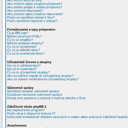
Ako vložím tému do fóra?
Ako zmením alebo zmažem príspevok?
Ako pridám podpis k môjmu príspevku?
Ako vytvorím hlasovanie?
Ako zmením alebo zmažem hlasovanie?
Prečo sa nemôžem dostať k fóru?
Prečo nemôžem hlasovať v ankete?
Formátovanie a typy príspevkov
Čo je BBCode?
Môžem používať HTML?
Čo to sú smajlíky?
Môžem pridávať obrázky?
Čo sú to oznámenia?
Čo sú to dôležité témy?
Čo sú to uzamknuté témy?
Užívateľské úrovne a skupiny
Kto sú to administrátori?
Kto sú to moderátori?
Čo sú to užívateťské skupiny?
Ako sa môžem zapojiť do užívateľskej skupiny?
Ako sa stanem moderátorom užívateľskej skupiny?
Súkromné správy
Nemôžem posielať súkromné správy!
Dostávam nechcené súkromné správy!
Dostal som spamový a otravný e-mail od niekoho z fóra!
Záležitosti okolo phpBB 2
Kto napísal tento program?
Prečo nie je k dispozícií funkcia X?
Koho mám kontaktovať ohľadom otravných e-mailov alebo právnych záležitostí boardu
Attachments