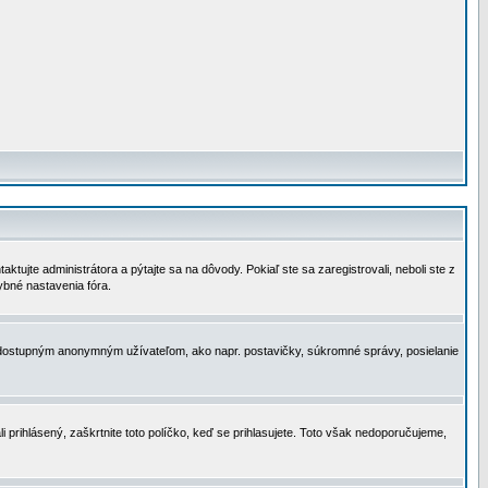
tujte administrátora a pýtajte sa na dôvody. Pokiaľ ste sa zaregistrovali, neboli ste z
ybné nastavenia fóra.
 nedostupným anonymným užívateľom, ako napr. postavičky, súkromné správy, posielanie
i prihlásený, zaškrtnite toto políčko, keď se prihlasujete. Toto však nedoporučujeme,