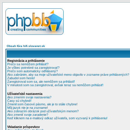
Obsah fóra hifi.slovanet.sk
Registrácia a prihlásenie
Prečo sa nemôžem prihlásiť?
Je vôbec potrebné sa zaregistrovať?
Prečo som automaticky odhlásený?
Ako zabránim, aby sa moje užívateľské meno objavilo v zozname práve prihlásených?
Zabudol som heslo!
Zaregistroval som sa, ale nemôžem sa prihlásiť!
V minulosti som sa zaregistroval, avšak teraz sa nemôžem prihlásiť!
Užívateľské nastavenia
Ako zmením svoje nastavenia?
Časy sú chybné!
Zmenil som časové pásmo, ale je to stále chybne!
Môj jazyk nie je na zozname!
Ako zobrazím obrázok pod užívateľským menom?
Ako zmeniť svoje zaradenie?
Keď kliknem na e-mailový odkaz užívateľa, som vyzvaný k prihláseniu!
Vkladanie príspevkov