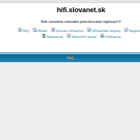
hifi.slovanet.sk
Bolo zavedene manualne potvrdzovanie registracii !!!
FAQ
Hľadať
Zoznam užívateľov
Užívateľské skupiny
Registr
Nastavenia
Súkromné správy
Prihlásenie
FAQ