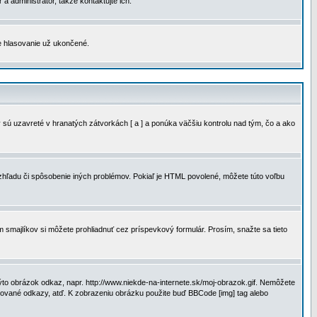
a administrátor, takže kontaktujte ich.
je hlasovanie už ukončené.
 sú uzavreté v hranatých zátvorkách [ a ] a ponúka väčšiu kontrolu nad tým, čo a ako
vzhľadu či spôsobenie iných problémov. Pokiaľ je HTML povolené, môžete túto voľbu
m smajlíkov si môžete prohliadnuť cez príspevkový formulár. Prosím, snažte sa tieto
to obrázok odkaz, napr. http://www.niekde-na-internete.sk/moj-obrazok.gif. Nemôžete
slované odkazy, atď. K zobrazeniu obrázku použite buď BBCode [img] tag alebo