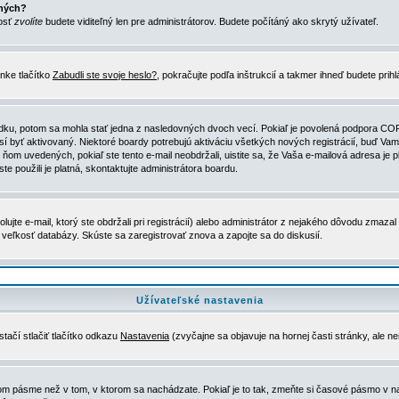
ených?
nosť
zvolíte
budete viditeľný len pre administrátorov. Budete počítáný ako skrytý užívateľ.
nke tlačítko
Zabudli ste svoje heslo?
, pokračujte podľa inštrukcií a takmer ihneď budete prih
dku, potom sa mohla stať jedna z nasledovných dvoch vecí. Pokiaľ je povolená podpora COPPA 
sí byť aktivovaný. Niektoré boardy potrebujú aktiváciu všetkých nových registrácií, buď Vami
 v ňom uvedených, pokiaľ ste tento e-mail neobdržali, uistite sa, že Vaša e-mailová adresa j
ste použili je platná, skontaktujte administrátora boardu.
te e-mail, ktorý ste obdržali pri registrácií) alebo administrátor z nejakého dôvodu zmazal 
la veľkosť databázy. Skúste sa zaregistrovať znova a zapojte sa do diskusií.
Užívateľské nastavenia
tačí stlačiť tlačítko odkazu
Nastavenia
(zvyčajne sa objavuje na hornej časti stránky, ale n
vom pásme než v tom, v ktorom sa nachádzate. Pokiaľ je to tak, zmeňte si časové pásmo v