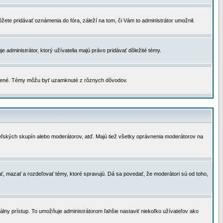
žete pridávať oznámenia do fóra, záleží na tom, či Vám to administrátor umožnil.
 administrátor, ktorý užívatelia majú právo pridávať dôležité témy.
čené. Témy môžu byť uzamknuté z rôznych dôvodov.
teľských skupín alebo moderátorov, atď. Majú tiež všetky oprávnenia moderátorov na
ť, mazať a rozdeľovať témy, ktoré spravujú. Dá sa povedať, že moderátori sú od toho,
lny prístup. To umožňuje administrátorom ľahšie nastaviť niekoľko užívateľov ako