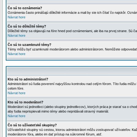
Čo sú to oznámenia?
Oznámenia často prinášajú dôležité informácie a mali by ste ich čítať čo najskôr. Ozná
Návrat hore
Čo sú to dôležité témy?
Dôležité témy sa objavujú na fóre hned pod oznámeniami, ale iba na prvej strane. Sú čas
Návrat hore
Čo sú to uzamknuté témy?
Témy môžu byť uzamknuté moderátorom alebo administrátorom. Nemôžete odpovedať n
Návrat hore
Kto sú to administrátori?
Administrátori sú ľudia poverení najvyššou kontrolou nad celým fórom. Títo ľudia môž
celom fóre.
Návrat hore
Kto sú to moderátori?
Moderátori sú jednotlivci (alebo skupiny jednotlivcov), ktorých práca je starať sa o
aby ľudia neprispievali
mimo témy
alebo nepridávali otravný materiál.
Návrat hore
Čo sú to užívateťské skupiny?
Užívateľské skupiny sú cestou, ktorou administrátori môžu zoskupovať užívateľov. Kaž
moderátorov fóra, alebo im dať prístup na súkromné fórum, atď.