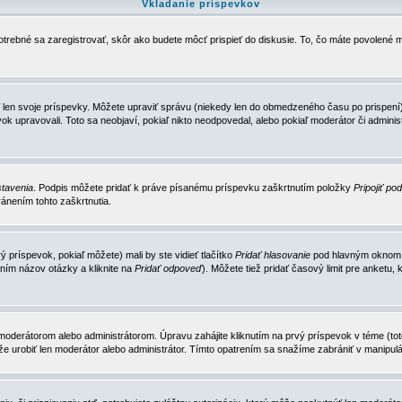
Vkladanie príspevkov
trebné sa zaregistrovať, skôr ako budete môcť prispieť do diskusie. To, čo máte povolené m
 len svoje príspevky. Môžete upraviť správu (niekedy len do obmedzeného času po prispení) 
k upravovali. Toto sa neobjaví, pokiaľ nikto neodpovedal, alebo pokiaľ moderátor či adminis
tavenia
. Podpis môžete pridať k práve písanému príspevku zaškrtnutím položky
Pripojiť po
ánením tohto zaškrtnutia.
 príspevok, pokiaľ môžete) mali by ste vidieť tlačítko
Pridať hlasovanie
pod hlavným oknom n
ním názov otázky a kliknite na
Pridať odpoveď
). Môžete tiež pridať časový limit pre anket
erátorom alebo administrátorom. Úpravu zahájite kliknutím na prvý príspevok v téme (toto 
e urobiť len moderátor alebo administrátor. Tímto opatrením sa snažíme zabrániť v manipulá