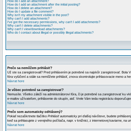
How do I add an attachment?
How do I add an attachment after the initial posting?
How do I delete an attachment?
How do I update a file comment?
Why isn't my attachment visible in the post?
Why can't I add attachments?
I've got the necessary permissions, why can't I add attachments?
Why can't I delete attachments?
Why can't I view/download attachments?
Who do I contact about illegal or possibly illegal attachments?
Prečo sa nemôžem prihlásiť?
Už ste sa zaregistrovali? Pred prihlásením je potrebné sa najskôr zaregistrovať. Bola V
fóra vylúčení a stále sa nemôžete prihlásiť, znova skontrolujte prihlasovacie meno a h
Návrat hore
Je vôbec potrebné sa zaregistrovať?
Nemusíte. Všetko záleží na administrátorovi fóra, či je potrebné sa zaregistrovať k
e-mailov užívateľom, prihlásenie do skupín, atď. Vrele Vám teda registráciu doporučujem
Návrat hore
Prečo som automaticky odhlásený?
Pokiaľ nezaškrtnete tlačítko
Prihlásiť automaticky pri ďalšej návšteve
, budete prihlásen
keď sa prihlasujete z verejného počítača, napr. v knižnici, z internetovej kaviarne, na un
Návrat hore