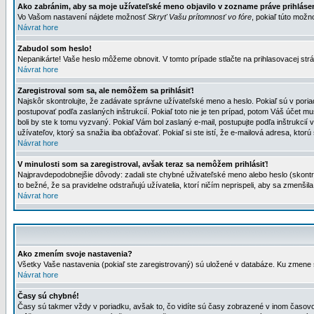
Ako zabránim, aby sa moje užívateľské meno objavilo v zozname práve prihlás
Vo Vašom nastavení nájdete možnosť
Skryť Vašu prítomnosť vo fóre
, pokiaľ túto mož
Návrat hore
Zabudol som heslo!
Nepanikárte! Vaše heslo môžeme obnovit. V tomto prípade stlačte na prihlasovacej strá
Návrat hore
Zaregistroval som sa, ale nemôžem sa prihlásiť!
Najskôr skontrolujte, že zadávate správne užívateľské meno a heslo. Pokiaľ sú v poria
postupovať podľa zaslaných inštrukcií. Pokiaľ toto nie je ten prípad, potom Váš účet mu
boli by ste k tomu vyzvaný. Pokiaľ Vám bol zaslaný e-mail, postupujte podľa inštrukcií
užívateľov, ktorý sa snažia iba obťažovať. Pokiaľ si ste istí, že e-mailová adresa, ktorú 
Návrat hore
V minulosti som sa zaregistroval, avšak teraz sa nemôžem prihlásiť!
Najpravdepodobnejšie dôvody: zadali ste chybné uživateľské meno alebo heslo (skontroluj
to bežné, že sa pravidelne odstraňujú užívatelia, ktorí ničím neprispeli, aby sa zmenši
Návrat hore
Ako zmením svoje nastavenia?
Všetky Vaše nastavenia (pokiaľ ste zaregistrovaný) sú uložené v databáze. Ku zmene s
Návrat hore
Časy sú chybné!
Časy sú takmer vždy v poriadku, avšak to, čo vidíte sú časy zobrazené v inom časo