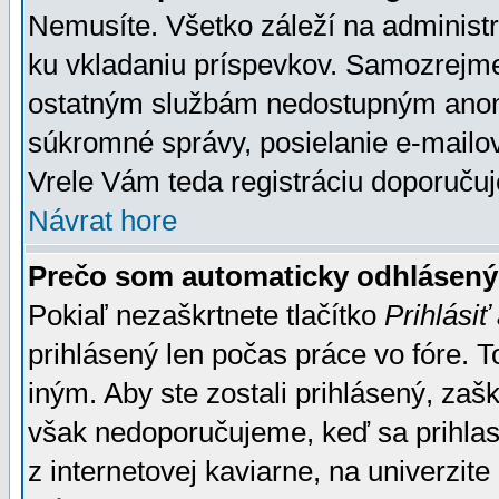
Nemusíte. Všetko záleží na administrá
ku vkladaniu príspevkov. Samozrejme
ostatným službám nedostupným anon
súkromné správy, posielanie e-mailov
Vrele Vám teda registráciu doporučuj
Návrat hore
Prečo som automaticky odhlásen
Pokiaľ nezaškrtnete tlačítko
Prihlásiť
prihlásený len počas práce vo fóre. 
iným. Aby ste zostali prihlásený, zaškr
však nedoporučujeme, keď sa prihlasuj
z internetovej kaviarne, na univerzite 