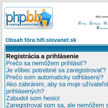
Bolo zaved
FAQ
Hľadať
Nastav
Obsah fóra hifi.slovanet.sk
Registrácia a prihlásenie
Prečo sa nemôžem prihlásiť?
Je vôbec potrebné sa zaregistrovať?
Prečo som automaticky odhlásený?
Ako zabránim, aby sa moje užívateľ
prihlásených?
Zabudol som heslo!
Zaregistroval som sa, ale nemôžem sa