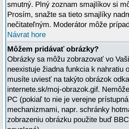
smutný. Plný zoznam smajlíkov si mô
Prosím, snažte sa tieto smajlíky nad
nečitateľným. Moderátor môže prípa
Návrat hore
Môžem pridávať obrázky?
Obrázky sa môžu zobrazovať vo Vaši
neexistuje žiadna funkcia k nahratiu
musíte uviesť na takýto obrázok odka
internete.sk/moj-obrazok.gif. Nemôž
PC (pokiaľ to nie je verejne prístupn
mechanizmami, napr. schránky hotmai
zobrazeniu obrázku použite buď BBCo