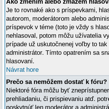
Ako zmením alebo zmažem hlasov
Je to rovnaké ako s príspevkami, h
autorom, moderátorom alebo administ
príspevok v téme (toto je vždy s hlas
nehlasoval, potom môžu užívatelia v
prípade už uskutočnenej voľby to tak
administrátor. Tímto opatrením sa sn
hlasovaní.
Návrat hore
Prečo sa nemôžem dostať k fóru?
Niektoré fóra môžu byť zneprístupnen
prehliadaniu, či prispievaniu atď. pot
poskytnúť len moderátor a administrát