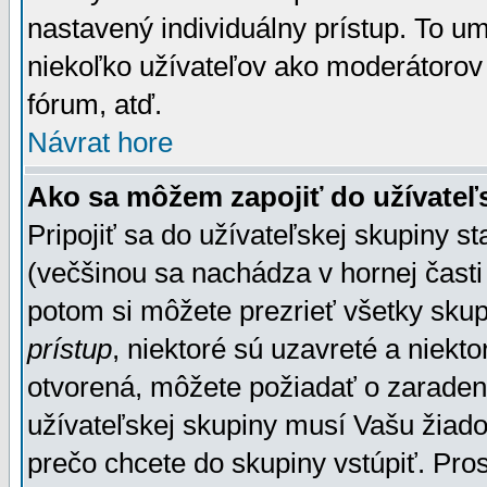
nastavený individuálny prístup. To u
niekoľko užívateľov ako moderátorov 
fórum, atď.
Návrat hore
Ako sa môžem zapojiť do užívateľ
Pripojiť sa do užívateľskej skupiny s
(večšinou sa nachádza v hornej časti 
potom si môžete prezrieť všetky sku
prístup
, niektoré sú uzavreté a niekt
otvorená, môžete požiadať o zaradeni
užívateľskej skupiny musí Vašu žiado
prečo chcete do skupiny vstúpiť. Pro