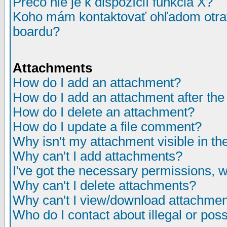
Prečo nie je k dispozícií funkcia X?
Koho mám kontaktovať ohľadom otrav
boardu?
Attachments
How do I add an attachment?
How do I add an attachment after the i
How do I delete an attachment?
How do I update a file comment?
Why isn't my attachment visible in th
Why can't I add attachments?
I've got the necessary permissions, 
Why can't I delete attachments?
Why can't I view/download attachme
Who do I contact about illegal or poss