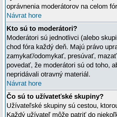
oprávnenia moderátorov na celom fór
Návrat hore
Kto sú to moderátori?
Moderátori sú jednotlivci (alebo skupi
chod fóra každý deň. Majú právo upr
zamykať/odomykať, presúvať, mazať a
povedať, že moderátori sú od toho, a
nepridávali otravný materiál.
Návrat hore
Čo sú to užívateťské skupiny?
Užívateľské skupiny sú cestou, ktoro
Každý užívateľ môže patriť do nieko