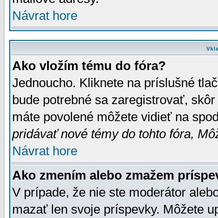
Návrat hore
Vkl
Ako vložím tému do fóra?
Jednoucho. Kliknete na príslušné tla
bude potrebné sa zaregistrovať, skôr 
máte povolené môžete vidieť na spodn
pridávať nové témy do tohto fóra, Môž
Návrat hore
Ako zmením alebo zmažem príspe
V prípade, že nie ste moderátor aleb
mazať len svoje príspevky. Môžete u