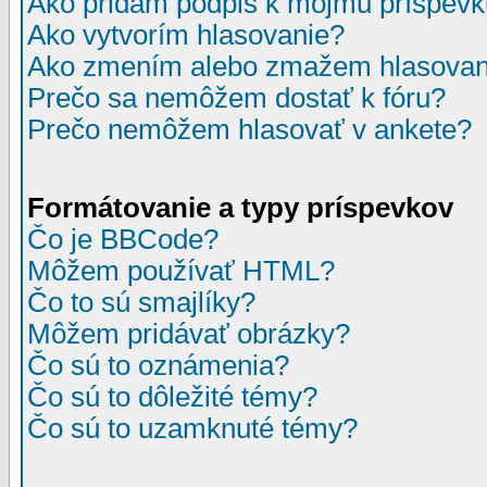
Ako pridám podpis k môjmu príspev
Ako vytvorím hlasovanie?
Ako zmením alebo zmažem hlasovan
Prečo sa nemôžem dostať k fóru?
Prečo nemôžem hlasovať v ankete?
Formátovanie a typy príspevkov
Čo je BBCode?
Môžem používať HTML?
Čo to sú smajlíky?
Môžem pridávať obrázky?
Čo sú to oznámenia?
Čo sú to dôležité témy?
Čo sú to uzamknuté témy?