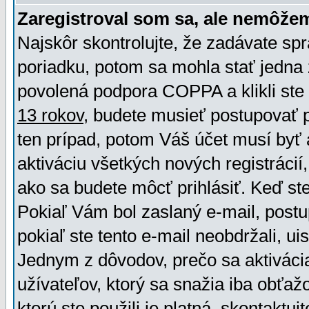
Zaregistroval som sa, ale nemôžem
Najskôr skontrolujte, že zadávate sp
poriadku, potom sa mohla stať jedna 
povolená podpora COPPA a klikli ste 
13 rokov
, budete musieť postupovať po
ten prípad, potom Váš účet musí byť 
aktiváciu všetkých nových registráci
ako sa budete môcť prihlásiť. Keď ste 
Pokiaľ Vám bol zaslaný e-mail, postu
pokiaľ ste tento e-mail neobdržali, ui
Jednym z dôvodov, prečo sa aktiváci
užívateľov, ktorý sa snažia iba obťažo
ktorú ste použili je platná, skontaktuj