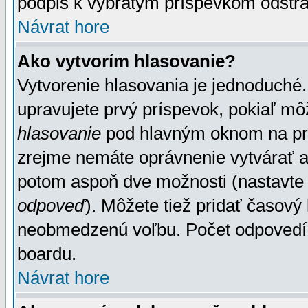
podpis k vybratým príspevkom odstrá
Návrat hore
Ako vytvorím hlasovanie?
Vytvorenie hlasovania je jednoduché.
upravujete prvý príspevok, pokiaľ môž
hlasovanie
pod hlavným oknom na prid
zrejme nemáte oprávnenie vytvárať an
potom aspoň dve možnosti (nastavte 
odpoveď
). Môžete tiež pridať časový
neobmedzenú voľbu. Počet odpovedí, 
boardu.
Návrat hore