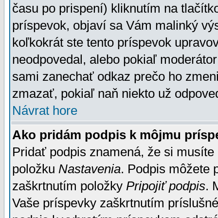
času po prispení) kliknutím na tlačít
príspevok, objaví sa Vám malinký výs
koľkokrát ste tento príspevok upravova
neodpovedal, alebo pokiaľ moderátor č
sami zanechať odkaz prečo ho zmenil
zmazať, pokiaľ naň niekto už odpoved
Návrat hore
Ako pridám podpis k môjmu prísp
Pridať podpis znamená, že si musíte n
položku
Nastavenia
. Podpis môžete 
zaškrtnutím položky
Pripojiť podpis
. 
Vaše príspevky zaškrtnutím príslušné