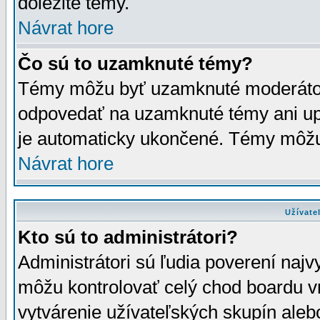
dôležité témy.
Návrat hore
Čo sú to uzamknuté témy?
Témy môžu byť uzamknuté moderáto
odpovedať na uzamknuté témy ani up
je automaticky ukončené. Témy môžu
Návrat hore
Užívate
Kto sú to administrátori?
Administrátori sú ľudia poverení najv
môžu kontrolovať celý chod boardu v
vytvárenie užívateľských skupín aleb