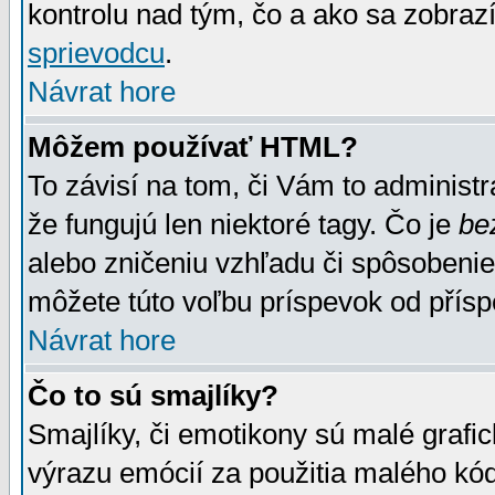
kontrolu nad tým, čo a ako sa zobrazí
sprievodcu
.
Návrat hore
Môžem používať HTML?
To závisí na tom, či Vám to administrá
že fungujú len niektoré tagy. Čo je
be
alebo zničeniu vzhľadu či spôsobeni
môžete túto voľbu príspevok od přís
Návrat hore
Čo to sú smajlíky?
Smajlíky, či emotikony sú malé grafic
výrazu emócií za použitia malého kód