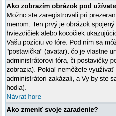
Ako zobrazím obrázok pod užíva
Možno ste zaregistrovali pri prezera
menom. Ten prvý je obrázok spojený 
hviezdičiek alebo kocočiek ukazujúcic
Vašu pozíciu vo fóre. Pod ním sa m
"postavička" (avatar), čo je vlastne 
administrátorovi fóra, či postavičky p
zobrazia). Pokiaľ nemôžete využívať 
administrátori zakázali, a Vy by ste 
hodia).
Návrat hore
Ako zmeniť svoje zaradenie?