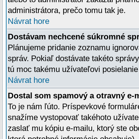
administrátora, prečo tomu tak je.
Návrat hore
Dostávam nechcené súkromné spr
Plánujeme pridanie zoznamu ignorov
správ. Pokiaľ dostávate takéto správy
tú moc takému užívateľovi posielanie
Návrat hore
Dostal som spamový a otravný e-ma
To je nám ľúto. Príspevkové formulá
snažíme vystopovať takéhoto užívateľ
zaslať mu kópiu e-mailu, ktorý ste obdr