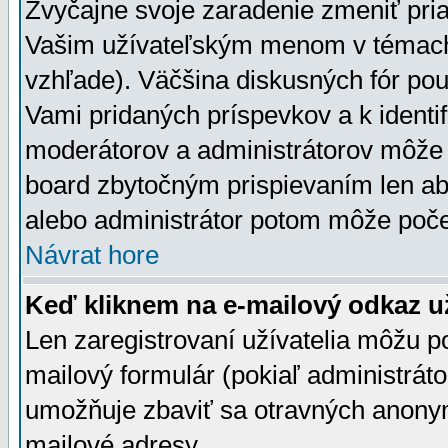
Zvyčajne svoje zaradenie zmeniť pr
Vašim užívateľským menom v témach 
vzhľade). Väčšina diskusných fór pou
Vami pridaných príspevkov a k identif
moderátorov a administrátorov môže 
board zbytočným prispievaním len aby
alebo administrátor potom môže počet
Návrat hore
Keď kliknem na e-mailový odkaz už
Len zaregistrovaní užívatelia môžu p
mailový formulár (pokiaľ administráto
umožňuje zbaviť sa otravných anonym
mailové adresy.