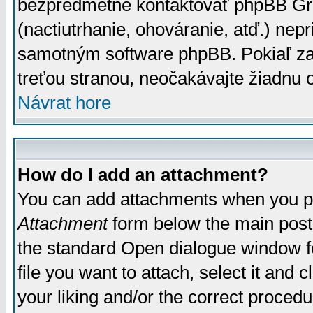
bezpredmetné kontaktovať phpBB Grou
(nactiutrhanie, ohováranie, atď.) ne
samotným software phpBB. Pokiaľ zaš
treťou stranou, neočakávajte žiadnu
Návrat hore
How do I add an attachment?
You can add attachments when you p
Attachment
form below the main post
the standard Open dialogue window fo
file you want to attach, select it and
your liking and/or the correct proced