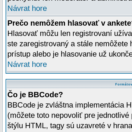
Návrat hore
Prečo nemôžem hlasovať v ankete
Hlasovať môžu len registrovaní užívat
ste zaregistrovaný a stále nemôžet
prístup alebo je hlasovanie už ukonč
Návrat hore
Formátov
Čo je BBCode?
BBCode je zvláštna implementácia HT
(môžete toto nepovoliť pre jednotli
štýlu HTML, tagy sú uzavreté v hrana