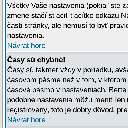
Všetky Vaše nastavenia (pokiaľ ste z
zmene stačí stlačiť tlačítko odkazu
N
časti stránky, ale nemusí to byť prav
nastavenia.
Návrat hore
Časy sú chybné!
Časy sú takmer vždy v poriadku, avša
časovom pásme než v tom, v ktorom s
časové pásmo v nastaveniach. Bert
podobné nastavenia môžu meniť len re
registrovaný, toto je dobrý dôvod, pre
Návrat hore