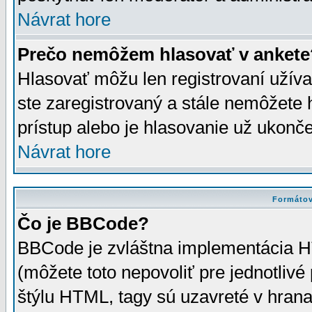
Návrat hore
Prečo nemôžem hlasovať v ankete
Hlasovať môžu len registrovaní užívat
ste zaregistrovaný a stále nemôžet
prístup alebo je hlasovanie už ukonč
Návrat hore
Formátov
Čo je BBCode?
BBCode je zvláštna implementácia HT
(môžete toto nepovoliť pre jednotli
štýlu HTML, tagy sú uzavreté v hrana