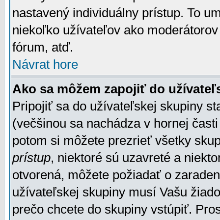
nastavený individuálny prístup. To u
niekoľko užívateľov ako moderátorov 
fórum, atď.
Návrat hore
Ako sa môžem zapojiť do užívateľ
Pripojiť sa do užívateľskej skupiny s
(večšinou sa nachádza v hornej časti 
potom si môžete prezrieť všetky sku
prístup
, niektoré sú uzavreté a niekt
otvorená, môžete požiadať o zaradeni
užívateľskej skupiny musí Vašu žiado
prečo chcete do skupiny vstúpiť. Pro