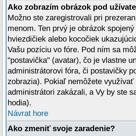
Ako zobrazím obrázok pod užíva
Možno ste zaregistrovali pri prezera
menom. Ten prvý je obrázok spojený 
hviezdičiek alebo kocočiek ukazujúcic
Vašu pozíciu vo fóre. Pod ním sa m
"postavička" (avatar), čo je vlastne 
administrátorovi fóra, či postavičky p
zobrazia). Pokiaľ nemôžete využívať 
administrátori zakázali, a Vy by ste 
hodia).
Návrat hore
Ako zmeniť svoje zaradenie?