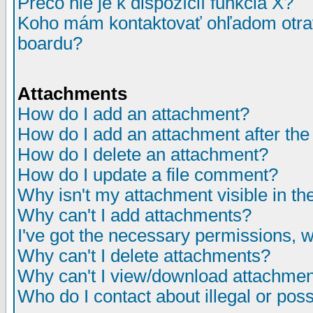
Prečo nie je k dispozícií funkcia X?
Koho mám kontaktovať ohľadom otrav
boardu?
Attachments
How do I add an attachment?
How do I add an attachment after the i
How do I delete an attachment?
How do I update a file comment?
Why isn't my attachment visible in th
Why can't I add attachments?
I've got the necessary permissions, 
Why can't I delete attachments?
Why can't I view/download attachme
Who do I contact about illegal or poss