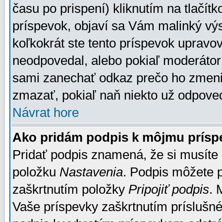
času po prispení) kliknutím na tlačít
príspevok, objaví sa Vám malinký výs
koľkokrát ste tento príspevok upravova
neodpovedal, alebo pokiaľ moderátor č
sami zanechať odkaz prečo ho zmenil
zmazať, pokiaľ naň niekto už odpoved
Návrat hore
Ako pridám podpis k môjmu prísp
Pridať podpis znamená, že si musíte n
položku
Nastavenia
. Podpis môžete 
zaškrtnutím položky
Pripojiť podpis
. 
Vaše príspevky zaškrtnutím príslušné