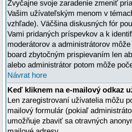
Zvyčajne svoje zaradenie zmeniť pr
Vašim užívateľským menom v témach 
vzhľade). Väčšina diskusných fór pou
Vami pridaných príspevkov a k identif
moderátorov a administrátorov môže 
board zbytočným prispievaním len aby
alebo administrátor potom môže počet
Návrat hore
Keď kliknem na e-mailový odkaz už
Len zaregistrovaní užívatelia môžu p
mailový formulár (pokiaľ administráto
umožňuje zbaviť sa otravných anonym
mailové adresy.