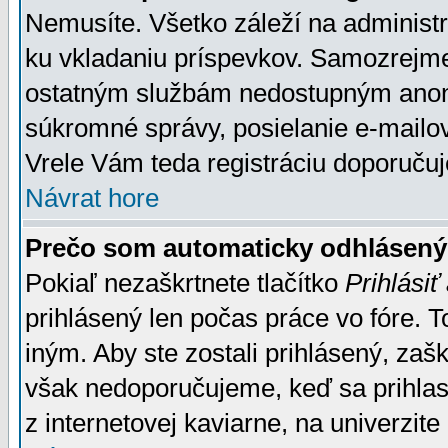
Nemusíte. Všetko záleží na administrá
ku vkladaniu príspevkov. Samozrejme
ostatným službám nedostupným anon
súkromné správy, posielanie e-mailov
Vrele Vám teda registráciu doporučuj
Návrat hore
Prečo som automaticky odhlásen
Pokiaľ nezaškrtnete tlačítko
Prihlásiť
prihlásený len počas práce vo fóre. 
iným. Aby ste zostali prihlásený, zaškr
však nedoporučujeme, keď sa prihlasuj
z internetovej kaviarne, na univerzite 