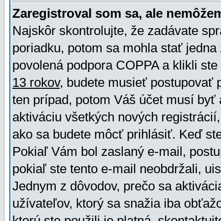
Zaregistroval som sa, ale nemôžem
Najskôr skontrolujte, že zadávate sp
poriadku, potom sa mohla stať jedna 
povolená podpora COPPA a klikli ste 
13 rokov
, budete musieť postupovať po
ten prípad, potom Váš účet musí byť 
aktiváciu všetkých nových registráci
ako sa budete môcť prihlásiť. Keď ste 
Pokiaľ Vám bol zaslaný e-mail, postu
pokiaľ ste tento e-mail neobdržali, ui
Jednym z dôvodov, prečo sa aktiváci
užívateľov, ktorý sa snažia iba obťažo
ktorú ste použili je platná, skontaktuj