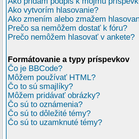
Ako pridám podpis k môjmu príspev
Ako vytvorím hlasovanie?
Ako zmením alebo zmažem hlasovan
Prečo sa nemôžem dostať k fóru?
Prečo nemôžem hlasovať v ankete?
Formátovanie a typy príspevkov
Čo je BBCode?
Môžem používať HTML?
Čo to sú smajlíky?
Môžem pridávať obrázky?
Čo sú to oznámenia?
Čo sú to dôležité témy?
Čo sú to uzamknuté témy?