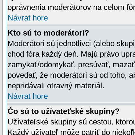
oprávnenia moderátorov na celom fór
Návrat hore
Kto sú to moderátori?
Moderátori sú jednotlivci (alebo skupi
chod fóra každý deň. Majú právo upr
zamykať/odomykať, presúvať, mazať a
povedať, že moderátori sú od toho, a
nepridávali otravný materiál.
Návrat hore
Čo sú to užívateťské skupiny?
Užívateľské skupiny sú cestou, ktoro
Každý užívateľ môže patriť do nieko