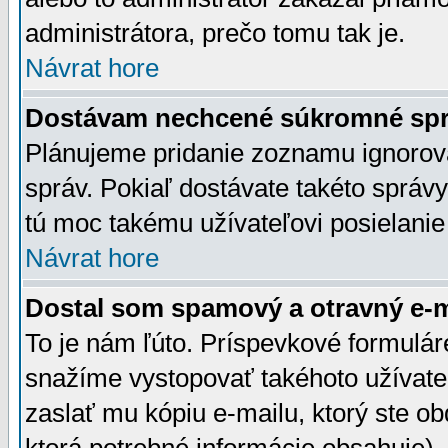
administrátora, prečo tomu tak je.
Návrat hore
Dostávam nechcené súkromné spr
Plánujeme pridanie zoznamu ignorov
správ. Pokiaľ dostávate takéto správy
tú moc takému užívateľovi posielanie
Návrat hore
Dostal som spamový a otravný e-ma
To je nám ľúto. Príspevkové formulá
snažíme vystopovať takéhoto užívateľ
zaslať mu kópiu e-mailu, ktorý ste obdr