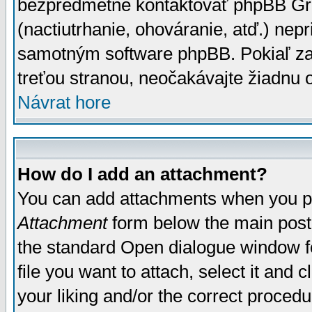
bezpredmetné kontaktovať phpBB Grou
(nactiutrhanie, ohováranie, atď.) ne
samotným software phpBB. Pokiaľ zaš
treťou stranou, neočakávajte žiadnu
Návrat hore
How do I add an attachment?
You can add attachments when you p
Attachment
form below the main post
the standard Open dialogue window fo
file you want to attach, select it and
your liking and/or the correct proced