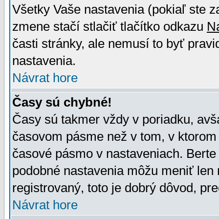
Všetky Vaše nastavenia (pokiaľ ste z
zmene stačí stlačiť tlačítko odkazu
N
časti stránky, ale nemusí to byť prav
nastavenia.
Návrat hore
Časy sú chybné!
Časy sú takmer vždy v poriadku, avša
časovom pásme než v tom, v ktorom s
časové pásmo v nastaveniach. Bert
podobné nastavenia môžu meniť len re
registrovaný, toto je dobrý dôvod, pre
Návrat hore