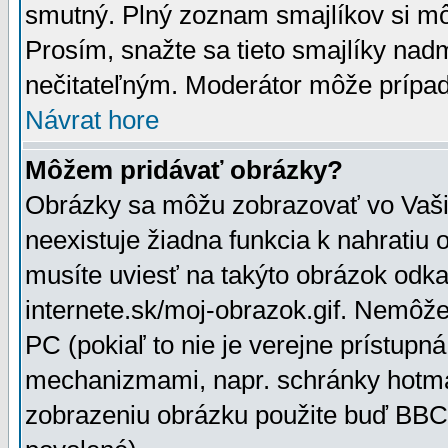
smutný. Plný zoznam smajlíkov si mô
Prosím, snažte sa tieto smajlíky nad
nečitateľným. Moderátor môže prípa
Návrat hore
Môžem pridávať obrázky?
Obrázky sa môžu zobrazovať vo Vaši
neexistuje žiadna funkcia k nahratiu
musíte uviesť na takýto obrázok odka
internete.sk/moj-obrazok.gif. Nemôž
PC (pokiaľ to nie je verejne prístupn
mechanizmami, napr. schránky hotmai
zobrazeniu obrázku použite buď BBCo