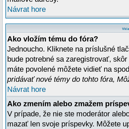
Návrat hore
Vkl
Ako vložím tému do fóra?
Jednoucho. Kliknete na príslušné tla
bude potrebné sa zaregistrovať, skôr 
máte povolené môžete vidieť na spodn
pridávať nové témy do tohto fóra, Môž
Návrat hore
Ako zmením alebo zmažem príspe
V prípade, že nie ste moderátor aleb
mazať len svoje príspevky. Môžete u