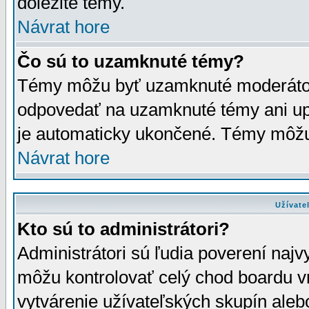
dôležité témy.
Návrat hore
Čo sú to uzamknuté témy?
Témy môžu byť uzamknuté moderáto
odpovedať na uzamknuté témy ani up
je automaticky ukončené. Témy môžu
Návrat hore
Užívate
Kto sú to administrátori?
Administrátori sú ľudia poverení najv
môžu kontrolovať celý chod boardu v
vytvárenie užívateľských skupín aleb