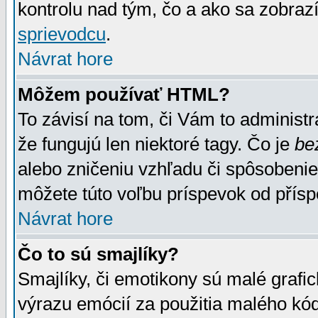
kontrolu nad tým, čo a ako sa zobrazí
sprievodcu
.
Návrat hore
Môžem používať HTML?
To závisí na tom, či Vám to administrá
že fungujú len niektoré tagy. Čo je
be
alebo zničeniu vzhľadu či spôsobeni
môžete túto voľbu príspevok od přís
Návrat hore
Čo to sú smajlíky?
Smajlíky, či emotikony sú malé grafic
výrazu emócií za použitia malého kód