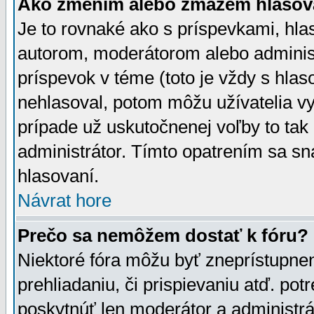
Ako zmením alebo zmažem hlasov
Je to rovnaké ako s príspevkami, h
autorom, moderátorom alebo administ
príspevok v téme (toto je vždy s hlas
nehlasoval, potom môžu užívatelia v
prípade už uskutočnenej voľby to tak
administrátor. Tímto opatrením sa sn
hlasovaní.
Návrat hore
Prečo sa nemôžem dostať k fóru?
Niektoré fóra môžu byť zneprístupnen
prehliadaniu, či prispievaniu atď. pot
poskytnúť len moderátor a administrát