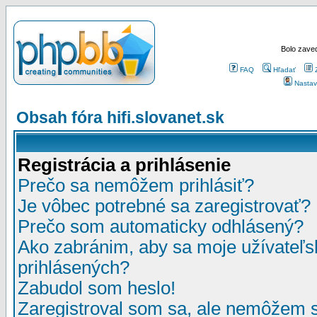
Bolo zaved
FAQ
Hľadať
Nastav
Obsah fóra hifi.slovanet.sk
Registrácia a prihlásenie
Prečo sa nemôžem prihlásiť?
Je vôbec potrebné sa zaregistrovať?
Prečo som automaticky odhlásený?
Ako zabránim, aby sa moje užívateľ
prihlásených?
Zabudol som heslo!
Zaregistroval som sa, ale nemôžem sa