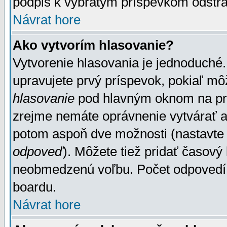
podpis k vybratým príspevkom odstrá
Návrat hore
Ako vytvorím hlasovanie?
Vytvorenie hlasovania je jednoduché.
upravujete prvý príspevok, pokiaľ môž
hlasovanie
pod hlavným oknom na prid
zrejme nemáte oprávnenie vytvárať an
potom aspoň dve možnosti (nastavte 
odpoveď
). Môžete tiež pridať časový
neobmedzenú voľbu. Počet odpovedí, 
boardu.
Návrat hore