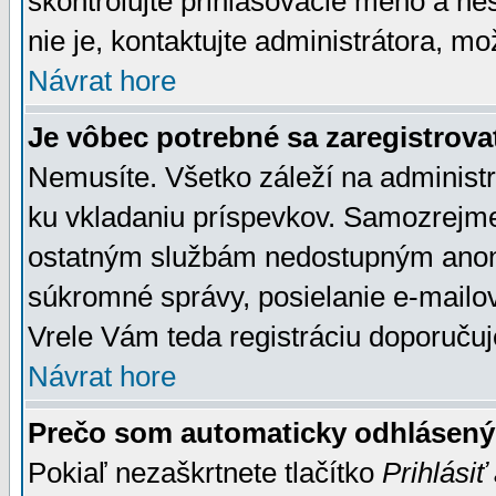
skontrolujte prihlasovacie meno a he
nie je, kontaktujte administrátora, 
Návrat hore
Je vôbec potrebné sa zaregistrova
Nemusíte. Všetko záleží na administrá
ku vkladaniu príspevkov. Samozrejme
ostatným službám nedostupným anon
súkromné správy, posielanie e-mailov
Vrele Vám teda registráciu doporučuj
Návrat hore
Prečo som automaticky odhlásen
Pokiaľ nezaškrtnete tlačítko
Prihlásiť