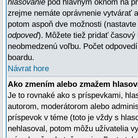
hlasovanie
pod hlavným oknom na prid
zrejme nemáte oprávnenie vytvárať an
potom aspoň dve možnosti (nastavte 
odpoveď
). Môžete tiež pridať časový
neobmedzenú voľbu. Počet odpovedí, 
boardu.
Návrat hore
Ako zmením alebo zmažem hlasov
Je to rovnaké ako s príspevkami, h
autorom, moderátorom alebo administ
príspevok v téme (toto je vždy s hlas
nehlasoval, potom môžu užívatelia v