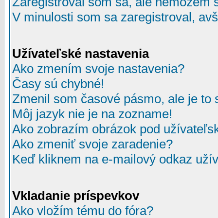
Zaregistroval som sa, ale nemôžem sa
V minulosti som sa zaregistroval, av
Užívateľské nastavenia
Ako zmením svoje nastavenia?
Časy sú chybné!
Zmenil som časové pásmo, ale je to 
Môj jazyk nie je na zozname!
Ako zobrazím obrázok pod užívate
Ako zmeniť svoje zaradenie?
Keď kliknem na e-mailový odkaz užív
Vkladanie príspevkov
Ako vložím tému do fóra?