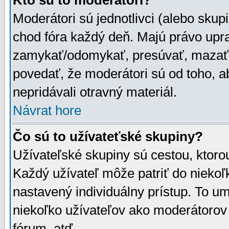
Kto sú to moderátori?
Moderátori sú jednotlivci (alebo skupi
chod fóra každý deň. Majú právo upr
zamykať/odomykať, presúvať, mazať a
povedať, že moderátori sú od toho, a
nepridávali otravný materiál.
Návrat hore
Čo sú to užívateťské skupiny?
Užívateľské skupiny sú cestou, ktoro
Každý užívateľ môže patriť do nieko
nastavený individuálny prístup. To u
niekoľko užívateľov ako moderátorov 
fórum, atď.