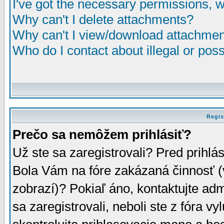
I've got the necessary permissions, 
Why can't I delete attachments?
Why can't I view/download attachme
Who do I contact about illegal or poss
Regis
Prečo sa nemôžem prihlásiť?
Už ste sa zaregistrovali? Pred prihlá
Bola Vám na fóre zakázaná činnosť (
zobrazí)? Pokiaľ áno, kontaktujte adm
sa zaregistrovali, neboli ste z fóra v