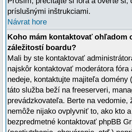
Prosím, prečítajte si fóra a overte si,
príslušnými inštrukciami.
Návrat hore
Koho mám kontaktovať ohľadom ot
záležitostí boardu?
Mali by ste kontaktovať administrátor
najskôr kontaktovať moderátora fóra a
nedeje, kontaktujte majiteľa domény 
táto služba beží na freeserveri, man
prevádzkovateľa. Berte na vedomie
nemôže nijako ovplyvniť to, ako kto 
bezpredmetné kontaktovať phpBB Grou