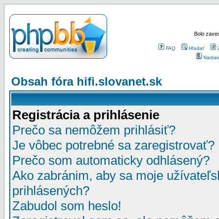
Bolo zaved
FAQ
Hľadať
Nastav
Obsah fóra hifi.slovanet.sk
Registrácia a prihlásenie
Prečo sa nemôžem prihlásiť?
Je vôbec potrebné sa zaregistrovať?
Prečo som automaticky odhlásený?
Ako zabránim, aby sa moje užívateľ
prihlásených?
Zabudol som heslo!