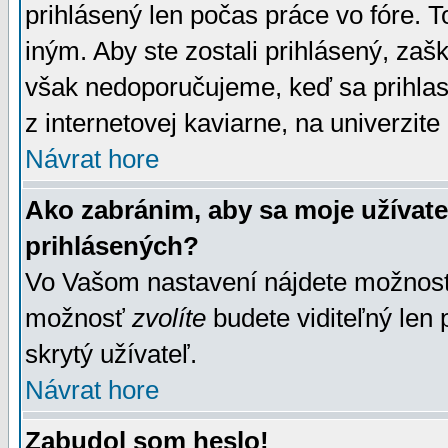
prihlásený len počas práce vo fóre. 
iným. Aby ste zostali prihlásený, zaškr
však nedoporučujeme, keď sa prihlasuj
z internetovej kaviarne, na univerzite 
Návrat hore
Ako zabránim, aby sa moje užívat
prihlásených?
Vo Vašom nastavení nájdete možno
možnosť
zvolíte
budete viditeľný len 
skrytý užívateľ.
Návrat hore
Zabudol som heslo!