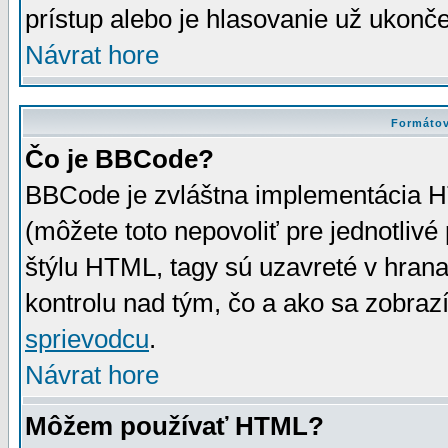
prístup alebo je hlasovanie už ukonč
Návrat hore
Formátov
Čo je BBCode?
BBCode je zvláštna implementácia HT
(môžete toto nepovoliť pre jednotli
štýlu HTML, tagy sú uzavreté v hrana
kontrolu nad tým, čo a ako sa zobrazí
sprievodcu
.
Návrat hore
Môžem používať HTML?