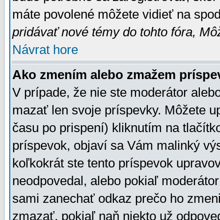
máte povolené môžete vidieť na spodn
pridávať nové témy do tohto fóra, Môž
Návrat hore
Ako zmením alebo zmažem príspe
V prípade, že nie ste moderátor aleb
mazať len svoje príspevky. Môžete u
času po prispení) kliknutím na tlačít
príspevok, objaví sa Vám malinký výs
koľkokrát ste tento príspevok upravova
neodpovedal, alebo pokiaľ moderátor č
sami zanechať odkaz prečo ho zmenil
zmazať, pokiaľ naň niekto už odpoved