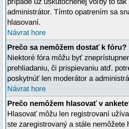
prípade už uskutočnenej voľby to tak
administrátor. Tímto opatrením sa sn
hlasovaní.
Návrat hore
Prečo sa nemôžem dostať k fóru?
Niektoré fóra môžu byť zneprístupnen
prehliadaniu, či prispievaniu atď. pot
poskytnúť len moderátor a administrát
Návrat hore
Prečo nemôžem hlasovať v ankete
Hlasovať môžu len registrovaní užívat
ste zaregistrovaný a stále nemôžet