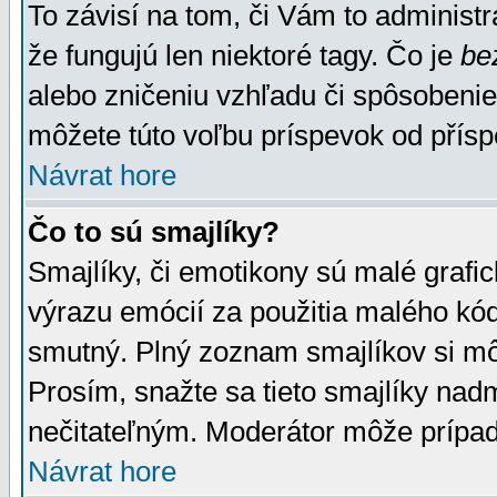
To závisí na tom, či Vám to administrá
že fungujú len niektoré tagy. Čo je
be
alebo zničeniu vzhľadu či spôsobeni
môžete túto voľbu príspevok od přís
Návrat hore
Čo to sú smajlíky?
Smajlíky, či emotikony sú malé grafic
výrazu emócií za použitia malého kód
smutný. Plný zoznam smajlíkov si mô
Prosím, snažte sa tieto smajlíky nad
nečitateľným. Moderátor môže prípa
Návrat hore