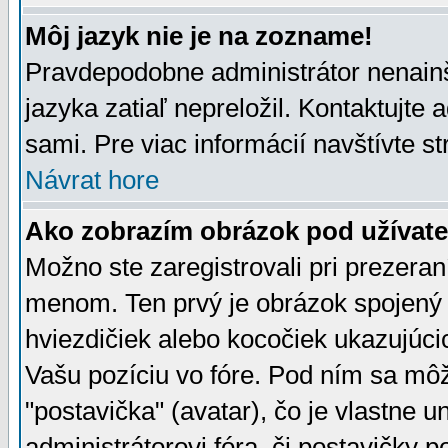
Môj jazyk nie je na zozname!
Pravdepodobne administrátor nenainšt
jazyka zatiaľ nepreložil. Kontaktujte 
sami. Pre viac informácií navštívte s
Návrat hore
Ako zobrazím obrázok pod užíva
Možno ste zaregistrovali pri prezera
menom. Ten prvý je obrázok spojený 
hviezdičiek alebo kocočiek ukazujúcic
Vašu pozíciu vo fóre. Pod ním sa m
"postavička" (avatar), čo je vlastne 
administrátorovi fóra, či postavičky p