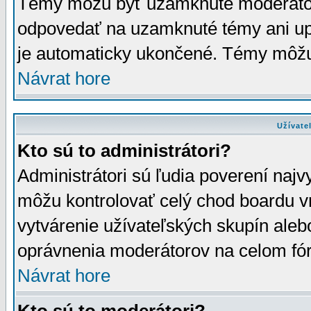
Témy môžu byť uzamknuté moderáto
odpovedať na uzamknuté témy ani up
je automaticky ukončené. Témy môžu
Návrat hore
Užívate
Kto sú to administrátori?
Administrátori sú ľudia poverení najv
môžu kontrolovať celý chod boardu v
vytvárenie užívateľských skupín aleb
oprávnenia moderátorov na celom fór
Návrat hore