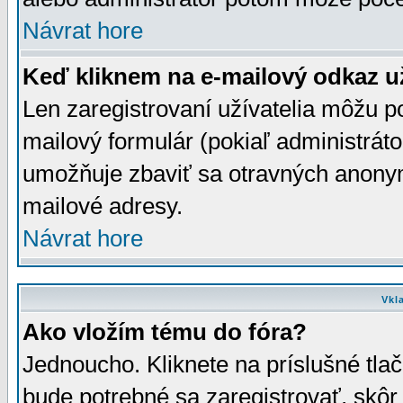
Návrat hore
Keď kliknem na e-mailový odkaz už
Len zaregistrovaní užívatelia môžu p
mailový formulár (pokiaľ administráto
umožňuje zbaviť sa otravných anonym
mailové adresy.
Návrat hore
Vkl
Ako vložím tému do fóra?
Jednoucho. Kliknete na príslušné tla
bude potrebné sa zaregistrovať, skôr 