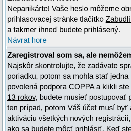
Nepanikárte! Vaše heslo môžeme obno
prihlasovacej stránke tlačítko
Zabudli
a takmer ihneď budete prihlásený.
Návrat hore
Zaregistroval som sa, ale nemôžem
Najskôr skontrolujte, že zadávate sp
poriadku, potom sa mohla stať jedna 
povolená podpora COPPA a klikli ste 
13 rokov
, budete musieť postupovať po
ten prípad, potom Váš účet musí byť 
aktiváciu všetkých nových registráci
ako sa budete môcť prihlásiť. Keď ste 