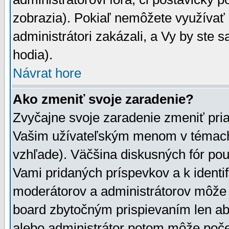
zobrazia). Pokiaľ nemôžete využívať 
administrátori zakázali, a Vy by ste 
hodia).
Návrat hore
Ako zmeniť svoje zaradenie?
Zvyčajne svoje zaradenie zmeniť pr
Vašim užívateľským menom v témach 
vzhľade). Väčšina diskusných fór pou
Vami pridaných príspevkov a k identif
moderátorov a administrátorov môže 
board zbytočným prispievaním len aby
alebo administrátor potom môže počet