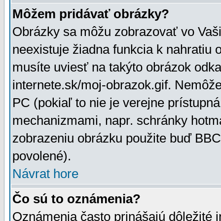
Môžem pridávať obrázky?
Obrázky sa môžu zobrazovať vo Vaši
neexistuje žiadna funkcia k nahratiu
musíte uviesť na takýto obrázok odka
internete.sk/moj-obrazok.gif. Nemôž
PC (pokiaľ to nie je verejne prístupn
mechanizmami, napr. schránky hotmai
zobrazeniu obrázku použite buď BBCo
povolené).
Návrat hore
Čo sú to oznámenia?
Oznámenia často prinášajú dôležité in