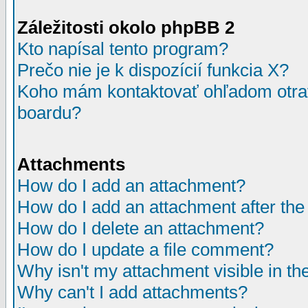
Záležitosti okolo phpBB 2
Kto napísal tento program?
Prečo nie je k dispozícií funkcia X?
Koho mám kontaktovať ohľadom otrav
boardu?
Attachments
How do I add an attachment?
How do I add an attachment after the i
How do I delete an attachment?
How do I update a file comment?
Why isn't my attachment visible in th
Why can't I add attachments?