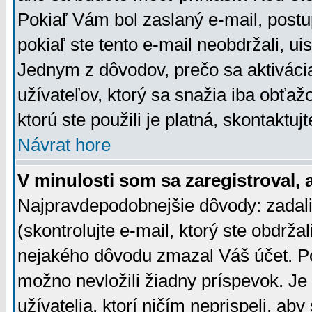
Pokiaľ Vám bol zaslaný e-mail, postu
pokiaľ ste tento e-mail neobdržali, ui
Jednym z dôvodov, prečo sa aktiváci
užívateľov, ktorý sa snažia iba obťažo
ktorú ste použili je platná, skontaktuj
Návrat hore
V minulosti som sa zaregistroval, 
Najpravdepodobnejšie dôvody: zadali
(skontrolujte e-mail, ktorý ste obdržali
nejakého dôvodu zmazal Váš účet. Pok
možno nevložili žiadny príspevok. Je 
užívatelia, ktorí ničím neprispeli, a