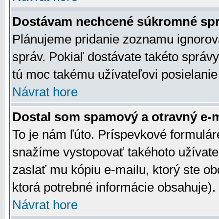
Dostávam nechcené súkromné spr
Plánujeme pridanie zoznamu ignorov
správ. Pokiaľ dostávate takéto správy
tú moc takému užívateľovi posielanie
Návrat hore
Dostal som spamový a otravný e-ma
To je nám ľúto. Príspevkové formulá
snažíme vystopovať takéhoto užívateľ
zaslať mu kópiu e-mailu, ktorý ste obdr
ktorá potrebné informácie obsahuje)
Návrat hore