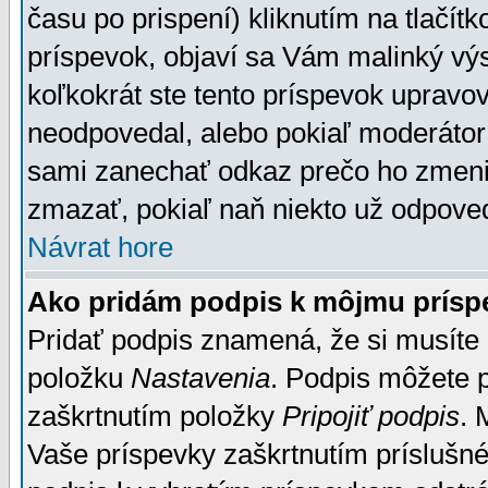
času po prispení) kliknutím na tlačít
príspevok, objaví sa Vám malinký výs
koľkokrát ste tento príspevok upravova
neodpovedal, alebo pokiaľ moderátor č
sami zanechať odkaz prečo ho zmenil
zmazať, pokiaľ naň niekto už odpoved
Návrat hore
Ako pridám podpis k môjmu prísp
Pridať podpis znamená, že si musíte n
položku
Nastavenia
. Podpis môžete 
zaškrtnutím položky
Pripojiť podpis
. 
Vaše príspevky zaškrtnutím príslušné