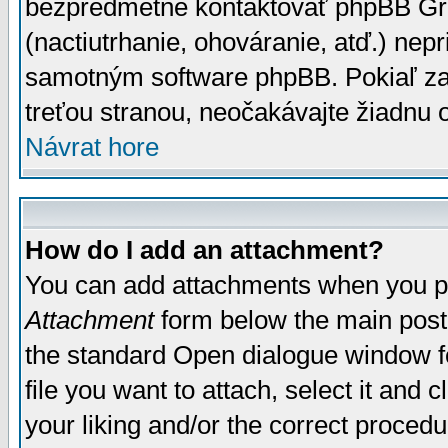
bezpredmetné kontaktovať phpBB Grou
(nactiutrhanie, ohováranie, atď.) ne
samotným software phpBB. Pokiaľ zaš
treťou stranou, neočakávajte žiadnu
Návrat hore
How do I add an attachment?
You can add attachments when you p
Attachment
form below the main post
the standard Open dialogue window fo
file you want to attach, select it and
your liking and/or the correct proced