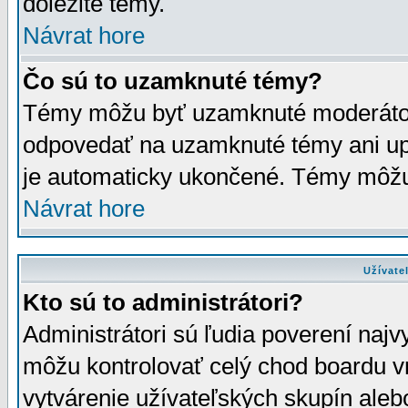
dôležité témy.
Návrat hore
Čo sú to uzamknuté témy?
Témy môžu byť uzamknuté moderáto
odpovedať na uzamknuté témy ani up
je automaticky ukončené. Témy môžu
Návrat hore
Užívate
Kto sú to administrátori?
Administrátori sú ľudia poverení najv
môžu kontrolovať celý chod boardu v
vytvárenie užívateľských skupín aleb