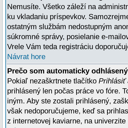
Nemusíte. Všetko záleží na administrá
ku vkladaniu príspevkov. Samozrejme
ostatným službám nedostupným anon
súkromné správy, posielanie e-mailov
Vrele Vám teda registráciu doporučuj
Návrat hore
Prečo som automaticky odhlásen
Pokiaľ nezaškrtnete tlačítko
Prihlásiť
prihlásený len počas práce vo fóre. 
iným. Aby ste zostali prihlásený, zaškr
však nedoporučujeme, keď sa prihlasuj
z internetovej kaviarne, na univerzite 