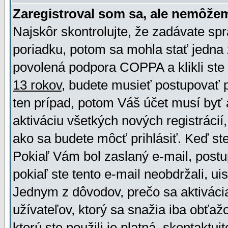
Zaregistroval som sa, ale nemôžem
Najskôr skontrolujte, že zadávate sp
poriadku, potom sa mohla stať jedna 
povolená podpora COPPA a klikli ste 
13 rokov
, budete musieť postupovať po
ten prípad, potom Váš účet musí byť 
aktiváciu všetkých nových registráci
ako sa budete môcť prihlásiť. Keď ste 
Pokiaľ Vám bol zaslaný e-mail, postu
pokiaľ ste tento e-mail neobdržali, ui
Jednym z dôvodov, prečo sa aktiváci
užívateľov, ktorý sa snažia iba obťažo
ktorú ste použili je platná, skontaktuj