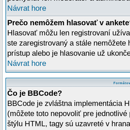
Návrat hore
Prečo nemôžem hlasovať v ankete
Hlasovať môžu len registrovaní užívat
ste zaregistrovaný a stále nemôžet
prístup alebo je hlasovanie už ukonč
Návrat hore
Formátov
Čo je BBCode?
BBCode je zvláštna implementácia HT
(môžete toto nepovoliť pre jednotli
štýlu HTML, tagy sú uzavreté v hrana