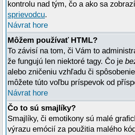
kontrolu nad tým, čo a ako sa zobrazí
sprievodcu
.
Návrat hore
Môžem používať HTML?
To závisí na tom, či Vám to administrá
že fungujú len niektoré tagy. Čo je
be
alebo zničeniu vzhľadu či spôsobeni
môžete túto voľbu príspevok od přís
Návrat hore
Čo to sú smajlíky?
Smajlíky, či emotikony sú malé grafic
výrazu emócií za použitia malého kód