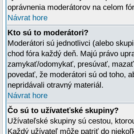
oprávnenia moderátorov na celom fór
Návrat hore
Kto sú to moderátori?
Moderátori sú jednotlivci (alebo skupi
chod fóra každý deň. Majú právo upr
zamykať/odomykať, presúvať, mazať a
povedať, že moderátori sú od toho, a
nepridávali otravný materiál.
Návrat hore
Čo sú to užívateťské skupiny?
Užívateľské skupiny sú cestou, ktoro
Každý užívateľ môže patriť do nieko