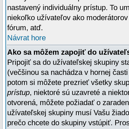
nastavený individuálny prístup. To u
niekoľko užívateľov ako moderátorov 
fórum, atď.
Návrat hore
Ako sa môžem zapojiť do užívateľ
Pripojiť sa do užívateľskej skupiny s
(večšinou sa nachádza v hornej časti 
potom si môžete prezrieť všetky sku
prístup
, niektoré sú uzavreté a niekt
otvorená, môžete požiadať o zaradeni
užívateľskej skupiny musí Vašu žiado
prečo chcete do skupiny vstúpiť. Pro