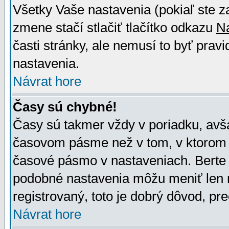
Všetky Vaše nastavenia (pokiaľ ste z
zmene stačí stlačiť tlačítko odkazu
N
časti stránky, ale nemusí to byť prav
nastavenia.
Návrat hore
Časy sú chybné!
Časy sú takmer vždy v poriadku, avša
časovom pásme než v tom, v ktorom s
časové pásmo v nastaveniach. Bert
podobné nastavenia môžu meniť len re
registrovaný, toto je dobrý dôvod, pre
Návrat hore