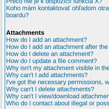
Prečo nie je k dispozícií funkcia X?
Koho mám kontaktovať ohľadom otrav
boardu?
Attachments
How do I add an attachment?
How do I add an attachment after the i
How do I delete an attachment?
How do I update a file comment?
Why isn't my attachment visible in th
Why can't I add attachments?
I've got the necessary permissions, 
Why can't I delete attachments?
Why can't I view/download attachme
Who do I contact about illegal or poss