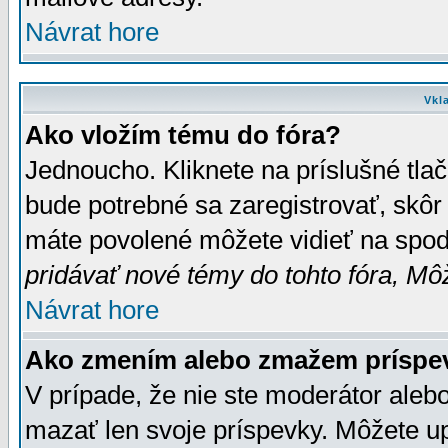
Návrat hore
Vkl
Ako vložím tému do fóra?
Jednoucho. Kliknete na príslušné tla
bude potrebné sa zaregistrovať, skôr 
máte povolené môžete vidieť na spodn
pridávať nové témy do tohto fóra, Môž
Návrat hore
Ako zmením alebo zmažem príspe
V prípade, že nie ste moderátor aleb
mazať len svoje príspevky. Môžete u