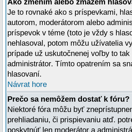
Ako zmením alebo zmažem hlasov
Je to rovnaké ako s príspevkami, h
autorom, moderátorom alebo administ
príspevok v téme (toto je vždy s hlas
nehlasoval, potom môžu užívatelia v
prípade už uskutočnenej voľby to tak
administrátor. Tímto opatrením sa sn
hlasovaní.
Návrat hore
Prečo sa nemôžem dostať k fóru?
Niektoré fóra môžu byť zneprístupnen
prehliadaniu, či prispievaniu atď. pot
poskytnúť len moderátor a administrát