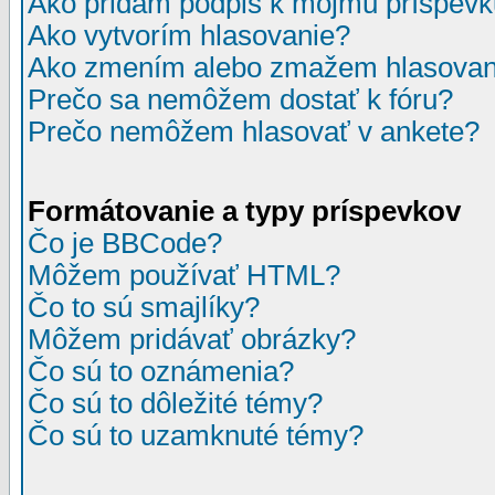
Ako pridám podpis k môjmu príspev
Ako vytvorím hlasovanie?
Ako zmením alebo zmažem hlasovan
Prečo sa nemôžem dostať k fóru?
Prečo nemôžem hlasovať v ankete?
Formátovanie a typy príspevkov
Čo je BBCode?
Môžem používať HTML?
Čo to sú smajlíky?
Môžem pridávať obrázky?
Čo sú to oznámenia?
Čo sú to dôležité témy?
Čo sú to uzamknuté témy?