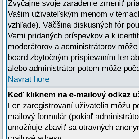
Zvyčajne svoje zaradenie zmeniť pr
Vašim užívateľským menom v témach 
vzhľade). Väčšina diskusných fór pou
Vami pridaných príspevkov a k identif
moderátorov a administrátorov môže 
board zbytočným prispievaním len aby
alebo administrátor potom môže počet
Návrat hore
Keď kliknem na e-mailový odkaz už
Len zaregistrovaní užívatelia môžu p
mailový formulár (pokiaľ administráto
umožňuje zbaviť sa otravných anonym
mailové adresy.