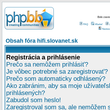
Bolo zaved
FAQ
Hľadať
Nastav
Obsah fóra hifi.slovanet.sk
Registrácia a prihlásenie
Prečo sa nemôžem prihlásiť?
Je vôbec potrebné sa zaregistrovať?
Prečo som automaticky odhlásený?
Ako zabránim, aby sa moje užívateľ
prihlásených?
Zabudol som heslo!
Zaregistroval som sa, ale nemôžem sa