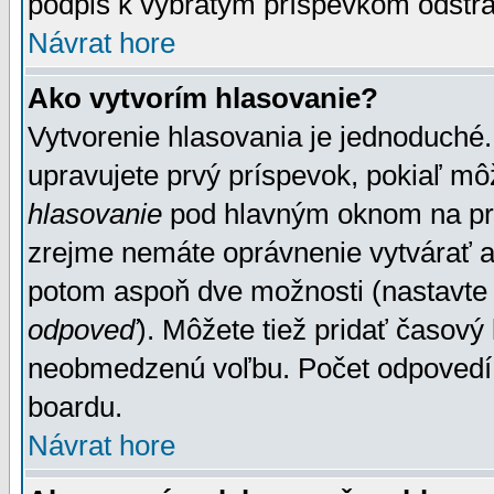
podpis k vybratým príspevkom odstrá
Návrat hore
Ako vytvorím hlasovanie?
Vytvorenie hlasovania je jednoduché.
upravujete prvý príspevok, pokiaľ môž
hlasovanie
pod hlavným oknom na prid
zrejme nemáte oprávnenie vytvárať an
potom aspoň dve možnosti (nastavte 
odpoveď
). Môžete tiež pridať časový
neobmedzenú voľbu. Počet odpovedí, 
boardu.
Návrat hore