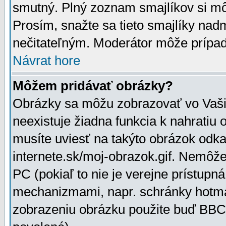
smutný. Plný zoznam smajlíkov si mô
Prosím, snažte sa tieto smajlíky nad
nečitateľným. Moderátor môže prípa
Návrat hore
Môžem pridávať obrázky?
Obrázky sa môžu zobrazovať vo Vaši
neexistuje žiadna funkcia k nahratiu
musíte uviesť na takýto obrázok odka
internete.sk/moj-obrazok.gif. Nemôž
PC (pokiaľ to nie je verejne prístupn
mechanizmami, napr. schránky hotmai
zobrazeniu obrázku použite buď BBCo