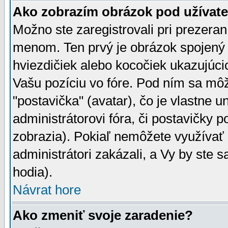
Ako zobrazím obrázok pod užíva
Možno ste zaregistrovali pri prezera
menom. Ten prvý je obrázok spojený 
hviezdičiek alebo kocočiek ukazujúcic
Vašu pozíciu vo fóre. Pod ním sa m
"postavička" (avatar), čo je vlastne 
administrátorovi fóra, či postavičky p
zobrazia). Pokiaľ nemôžete využívať 
administrátori zakázali, a Vy by ste 
hodia).
Návrat hore
Ako zmeniť svoje zaradenie?