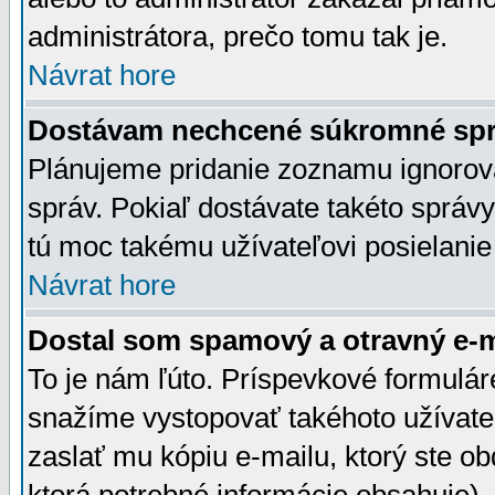
administrátora, prečo tomu tak je.
Návrat hore
Dostávam nechcené súkromné spr
Plánujeme pridanie zoznamu ignorov
správ. Pokiaľ dostávate takéto správy
tú moc takému užívateľovi posielanie
Návrat hore
Dostal som spamový a otravný e-ma
To je nám ľúto. Príspevkové formulá
snažíme vystopovať takéhoto užívateľ
zaslať mu kópiu e-mailu, ktorý ste obdr