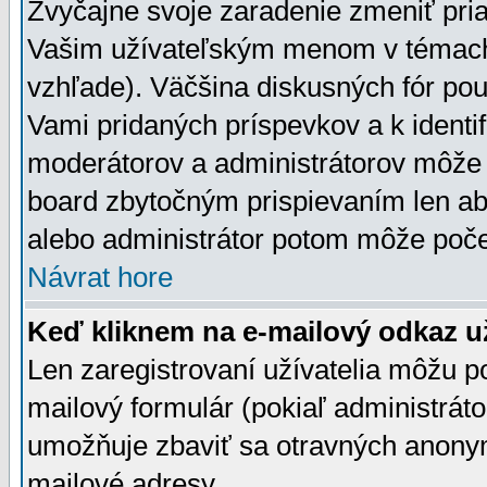
Zvyčajne svoje zaradenie zmeniť pr
Vašim užívateľským menom v témach 
vzhľade). Väčšina diskusných fór pou
Vami pridaných príspevkov a k identif
moderátorov a administrátorov môže 
board zbytočným prispievaním len aby
alebo administrátor potom môže počet
Návrat hore
Keď kliknem na e-mailový odkaz už
Len zaregistrovaní užívatelia môžu p
mailový formulár (pokiaľ administráto
umožňuje zbaviť sa otravných anonym
mailové adresy.