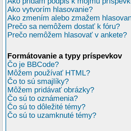
Ako pridám podpis k môjmu príspev
Ako vytvorím hlasovanie?
Ako zmením alebo zmažem hlasovan
Prečo sa nemôžem dostať k fóru?
Prečo nemôžem hlasovať v ankete?
Formátovanie a typy príspevkov
Čo je BBCode?
Môžem používať HTML?
Čo to sú smajlíky?
Môžem pridávať obrázky?
Čo sú to oznámenia?
Čo sú to dôležité témy?
Čo sú to uzamknuté témy?