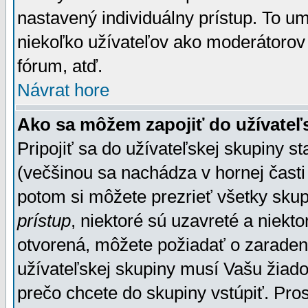
nastavený individuálny prístup. To u
niekoľko užívateľov ako moderátorov 
fórum, atď.
Návrat hore
Ako sa môžem zapojiť do užívateľ
Pripojiť sa do užívateľskej skupiny s
(večšinou sa nachádza v hornej časti 
potom si môžete prezrieť všetky sku
prístup
, niektoré sú uzavreté a niekt
otvorená, môžete požiadať o zaradeni
užívateľskej skupiny musí Vašu žiado
prečo chcete do skupiny vstúpiť. Pro