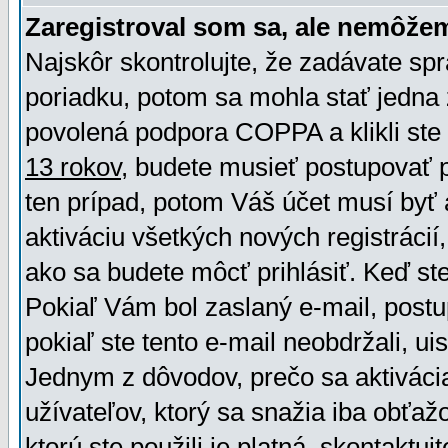
Zaregistroval som sa, ale nemôžem
Najskôr skontrolujte, že zadávate sp
poriadku, potom sa mohla stať jedna 
povolená podpora COPPA a klikli ste 
13 rokov
, budete musieť postupovať po
ten prípad, potom Váš účet musí byť 
aktiváciu všetkých nových registráci
ako sa budete môcť prihlásiť. Keď ste 
Pokiaľ Vám bol zaslaný e-mail, postu
pokiaľ ste tento e-mail neobdržali, ui
Jednym z dôvodov, prečo sa aktiváci
užívateľov, ktorý sa snažia iba obťažo
ktorú ste použili je platná, skontaktuj