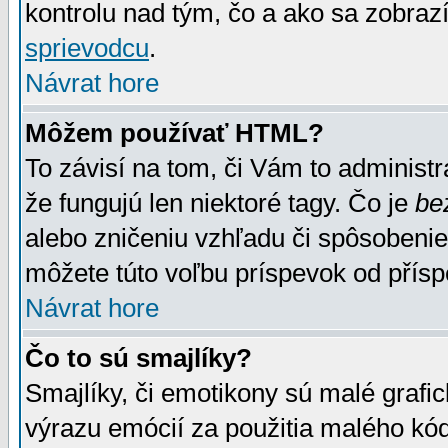
kontrolu nad tým, čo a ako sa zobrazí
sprievodcu
.
Návrat hore
Môžem používať HTML?
To závisí na tom, či Vám to administrá
že fungujú len niektoré tagy. Čo je
be
alebo zničeniu vzhľadu či spôsobeni
môžete túto voľbu príspevok od přís
Návrat hore
Čo to sú smajlíky?
Smajlíky, či emotikony sú malé grafic
výrazu emócií za použitia malého kód