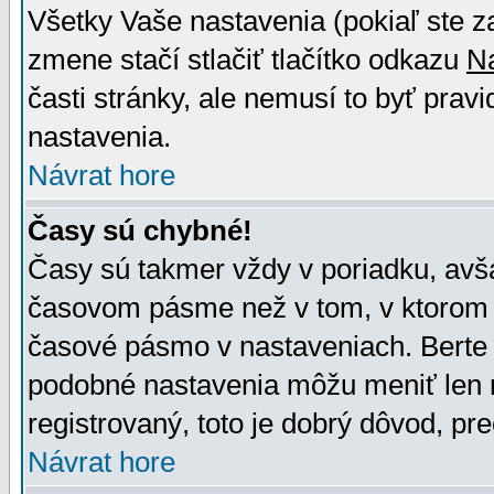
Všetky Vaše nastavenia (pokiaľ ste z
zmene stačí stlačiť tlačítko odkazu
N
časti stránky, ale nemusí to byť prav
nastavenia.
Návrat hore
Časy sú chybné!
Časy sú takmer vždy v poriadku, avša
časovom pásme než v tom, v ktorom s
časové pásmo v nastaveniach. Bert
podobné nastavenia môžu meniť len re
registrovaný, toto je dobrý dôvod, pre
Návrat hore