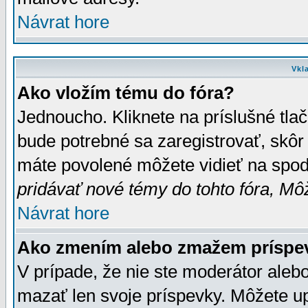
Návrat hore
Vkl
Ako vložím tému do fóra?
Jednoucho. Kliknete na príslušné tla
bude potrebné sa zaregistrovať, skôr 
máte povolené môžete vidieť na spodn
pridávať nové témy do tohto fóra, Môž
Návrat hore
Ako zmením alebo zmažem príspe
V prípade, že nie ste moderátor aleb
mazať len svoje príspevky. Môžete u