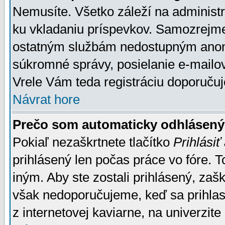
Nemusíte. Všetko záleží na administrá
ku vkladaniu príspevkov. Samozrejme
ostatným službám nedostupným anon
súkromné správy, posielanie e-mailov
Vrele Vám teda registráciu doporučuj
Návrat hore
Prečo som automaticky odhlásen
Pokiaľ nezaškrtnete tlačítko
Prihlásiť
prihlásený len počas práce vo fóre. 
iným. Aby ste zostali prihlásený, zaškr
však nedoporučujeme, keď sa prihlasuj
z internetovej kaviarne, na univerzite 