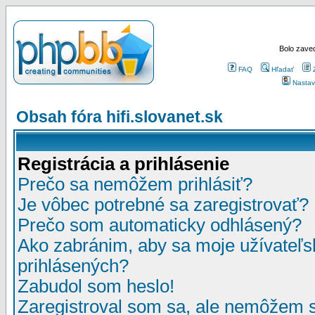
Bolo zaved
FAQ
Hľadať
Nastav
Obsah fóra hifi.slovanet.sk
Registrácia a prihlásenie
Prečo sa nemôžem prihlásiť?
Je vôbec potrebné sa zaregistrovať?
Prečo som automaticky odhlásený?
Ako zabránim, aby sa moje užívateľ
prihlásených?
Zabudol som heslo!
Zaregistroval som sa, ale nemôžem sa