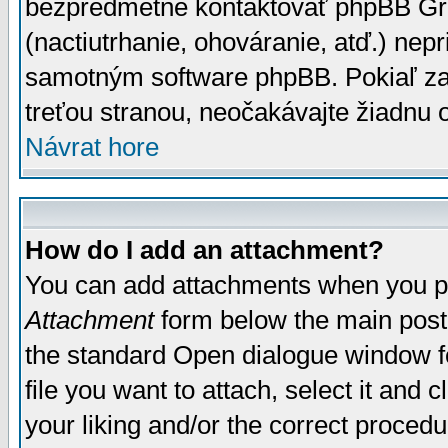
bezpredmetné kontaktovať phpBB Grou
(nactiutrhanie, ohováranie, atď.) ne
samotným software phpBB. Pokiaľ zaš
treťou stranou, neočakávajte žiadnu
Návrat hore
How do I add an attachment?
You can add attachments when you p
Attachment
form below the main post
the standard Open dialogue window fo
file you want to attach, select it and
your liking and/or the correct proced