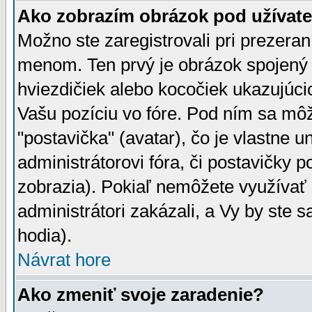
Ako zobrazím obrázok pod užíva
Možno ste zaregistrovali pri prezera
menom. Ten prvý je obrázok spojený 
hviezdičiek alebo kocočiek ukazujúcic
Vašu pozíciu vo fóre. Pod ním sa m
"postavička" (avatar), čo je vlastne 
administrátorovi fóra, či postavičky p
zobrazia). Pokiaľ nemôžete využívať 
administrátori zakázali, a Vy by ste 
hodia).
Návrat hore
Ako zmeniť svoje zaradenie?