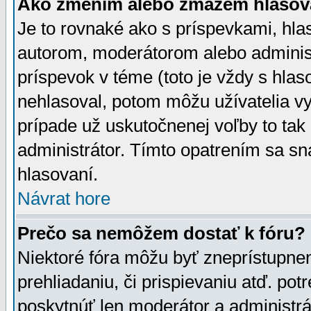
Ako zmením alebo zmažem hlasov
Je to rovnaké ako s príspevkami, h
autorom, moderátorom alebo administ
príspevok v téme (toto je vždy s hlas
nehlasoval, potom môžu užívatelia v
prípade už uskutočnenej voľby to tak
administrátor. Tímto opatrením sa sn
hlasovaní.
Návrat hore
Prečo sa nemôžem dostať k fóru?
Niektoré fóra môžu byť zneprístupnen
prehliadaniu, či prispievaniu atď. pot
poskytnúť len moderátor a administrát