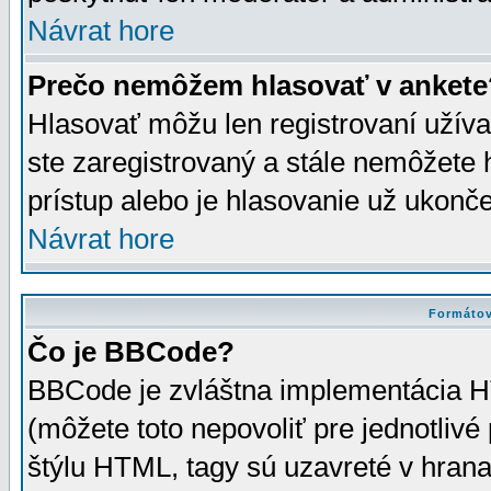
Návrat hore
Prečo nemôžem hlasovať v ankete
Hlasovať môžu len registrovaní užívat
ste zaregistrovaný a stále nemôžet
prístup alebo je hlasovanie už ukonč
Návrat hore
Formátov
Čo je BBCode?
BBCode je zvláštna implementácia HT
(môžete toto nepovoliť pre jednotli
štýlu HTML, tagy sú uzavreté v hrana