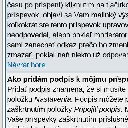
času po prispení) kliknutím na tlačít
príspevok, objaví sa Vám malinký výs
koľkokrát ste tento príspevok upravova
neodpovedal, alebo pokiaľ moderátor č
sami zanechať odkaz prečo ho zmenil
zmazať, pokiaľ naň niekto už odpoved
Návrat hore
Ako pridám podpis k môjmu prísp
Pridať podpis znamená, že si musíte n
položku
Nastavenia
. Podpis môžete 
zaškrtnutím položky
Pripojiť podpis
. 
Vaše príspevky zaškrtnutím príslušné