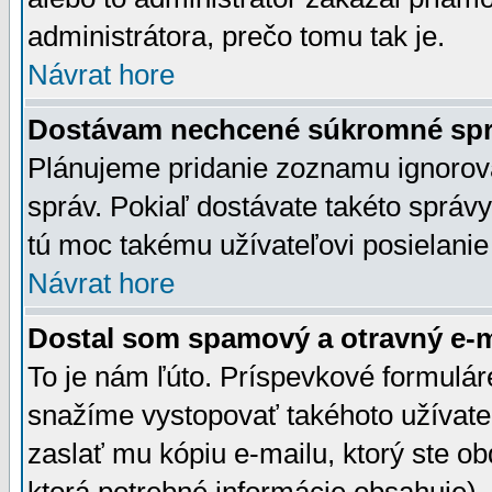
administrátora, prečo tomu tak je.
Návrat hore
Dostávam nechcené súkromné spr
Plánujeme pridanie zoznamu ignorov
správ. Pokiaľ dostávate takéto správy
tú moc takému užívateľovi posielanie
Návrat hore
Dostal som spamový a otravný e-ma
To je nám ľúto. Príspevkové formulá
snažíme vystopovať takéhoto užívateľ
zaslať mu kópiu e-mailu, ktorý ste obdr