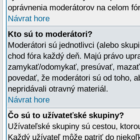
oprávnenia moderátorov na celom fór
Návrat hore
Kto sú to moderátori?
Moderátori sú jednotlivci (alebo skupi
chod fóra každý deň. Majú právo upr
zamykať/odomykať, presúvať, mazať a
povedať, že moderátori sú od toho, a
nepridávali otravný materiál.
Návrat hore
Čo sú to užívateťské skupiny?
Užívateľské skupiny sú cestou, ktoro
Každý užívateľ môže patriť do nieko