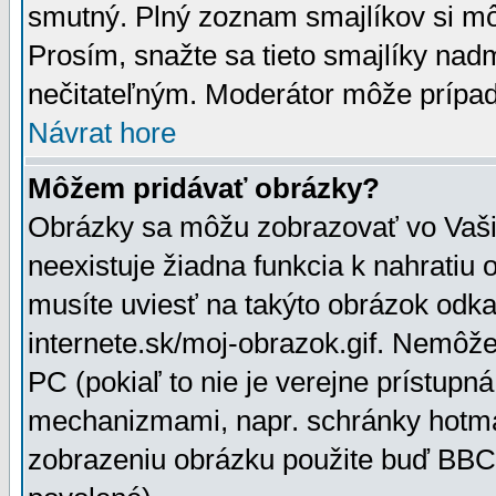
smutný. Plný zoznam smajlíkov si mô
Prosím, snažte sa tieto smajlíky nad
nečitateľným. Moderátor môže prípa
Návrat hore
Môžem pridávať obrázky?
Obrázky sa môžu zobrazovať vo Vaši
neexistuje žiadna funkcia k nahratiu
musíte uviesť na takýto obrázok odka
internete.sk/moj-obrazok.gif. Nemôž
PC (pokiaľ to nie je verejne prístupn
mechanizmami, napr. schránky hotmai
zobrazeniu obrázku použite buď BBCo