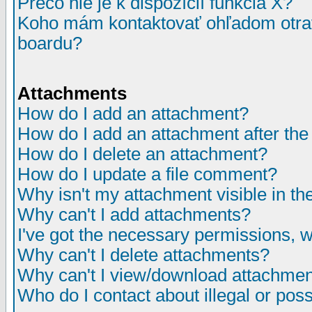
Prečo nie je k dispozícií funkcia X?
Koho mám kontaktovať ohľadom otrav
boardu?
Attachments
How do I add an attachment?
How do I add an attachment after the i
How do I delete an attachment?
How do I update a file comment?
Why isn't my attachment visible in th
Why can't I add attachments?
I've got the necessary permissions, 
Why can't I delete attachments?
Why can't I view/download attachme
Who do I contact about illegal or poss