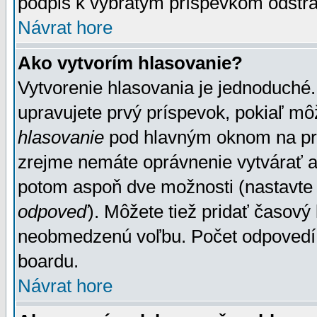
podpis k vybratým príspevkom odstrá
Návrat hore
Ako vytvorím hlasovanie?
Vytvorenie hlasovania je jednoduché.
upravujete prvý príspevok, pokiaľ môž
hlasovanie
pod hlavným oknom na prid
zrejme nemáte oprávnenie vytvárať an
potom aspoň dve možnosti (nastavte 
odpoveď
). Môžete tiež pridať časový
neobmedzenú voľbu. Počet odpovedí, 
boardu.
Návrat hore