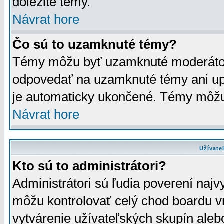
dôležité témy.
Návrat hore
Čo sú to uzamknuté témy?
Témy môžu byť uzamknuté moderáto
odpovedať na uzamknuté témy ani up
je automaticky ukončené. Témy môžu
Návrat hore
Užívate
Kto sú to administrátori?
Administrátori sú ľudia poverení najv
môžu kontrolovať celý chod boardu v
vytvárenie užívateľských skupín aleb