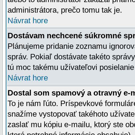
administrátora, prečo tomu tak je.
Návrat hore
Dostávam nechcené súkromné spr
Plánujeme pridanie zoznamu ignorov
správ. Pokiaľ dostávate takéto správy
tú moc takému užívateľovi posielanie
Návrat hore
Dostal som spamový a otravný e-ma
To je nám ľúto. Príspevkové formulá
snažíme vystopovať takéhoto užívateľ
zaslať mu kópiu e-mailu, ktorý ste obdr