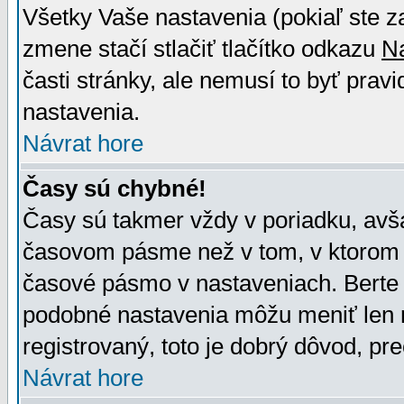
Všetky Vaše nastavenia (pokiaľ ste z
zmene stačí stlačiť tlačítko odkazu
N
časti stránky, ale nemusí to byť prav
nastavenia.
Návrat hore
Časy sú chybné!
Časy sú takmer vždy v poriadku, avša
časovom pásme než v tom, v ktorom s
časové pásmo v nastaveniach. Bert
podobné nastavenia môžu meniť len re
registrovaný, toto je dobrý dôvod, pre
Návrat hore