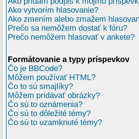
Ako pridám podpis k môjmu príspev
Ako vytvorím hlasovanie?
Ako zmením alebo zmažem hlasovan
Prečo sa nemôžem dostať k fóru?
Prečo nemôžem hlasovať v ankete?
Formátovanie a typy príspevkov
Čo je BBCode?
Môžem používať HTML?
Čo to sú smajlíky?
Môžem pridávať obrázky?
Čo sú to oznámenia?
Čo sú to dôležité témy?
Čo sú to uzamknuté témy?