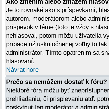
Ako zmením alebo zmažem hlasov
Je to rovnaké ako s príspevkami, h
autorom, moderátorom alebo administ
príspevok v téme (toto je vždy s hlas
nehlasoval, potom môžu užívatelia v
prípade už uskutočnenej voľby to tak
administrátor. Tímto opatrením sa sn
hlasovaní.
Návrat hore
Prečo sa nemôžem dostať k fóru?
Niektoré fóra môžu byť zneprístupnen
prehliadaniu, či prispievaniu atď. pot
poskytnúť len moderátor a administrát