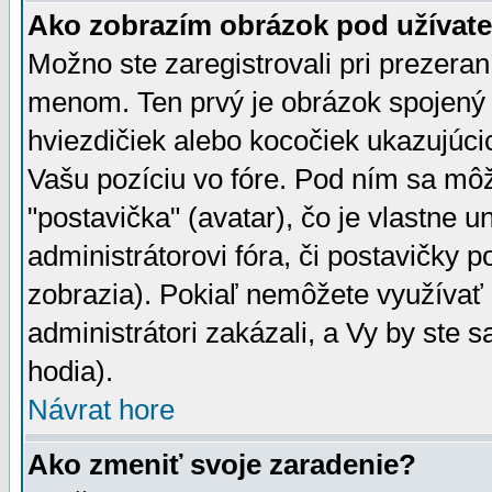
Ako zobrazím obrázok pod užíva
Možno ste zaregistrovali pri prezera
menom. Ten prvý je obrázok spojený 
hviezdičiek alebo kocočiek ukazujúcic
Vašu pozíciu vo fóre. Pod ním sa m
"postavička" (avatar), čo je vlastne 
administrátorovi fóra, či postavičky p
zobrazia). Pokiaľ nemôžete využívať 
administrátori zakázali, a Vy by ste 
hodia).
Návrat hore
Ako zmeniť svoje zaradenie?