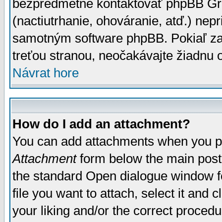
bezpredmetné kontaktovať phpBB Grou
(nactiutrhanie, ohováranie, atď.) ne
samotným software phpBB. Pokiaľ zaš
treťou stranou, neočakávajte žiadnu
Návrat hore
How do I add an attachment?
You can add attachments when you p
Attachment
form below the main post
the standard Open dialogue window fo
file you want to attach, select it and
your liking and/or the correct proced