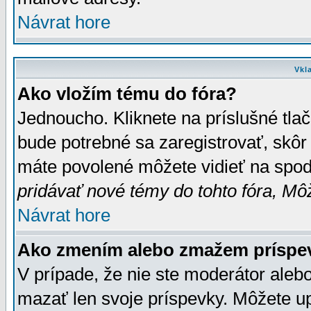
Návrat hore
Vkl
Ako vložím tému do fóra?
Jednoucho. Kliknete na príslušné tla
bude potrebné sa zaregistrovať, skôr 
máte povolené môžete vidieť na spodn
pridávať nové témy do tohto fóra, Môž
Návrat hore
Ako zmením alebo zmažem príspe
V prípade, že nie ste moderátor aleb
mazať len svoje príspevky. Môžete u