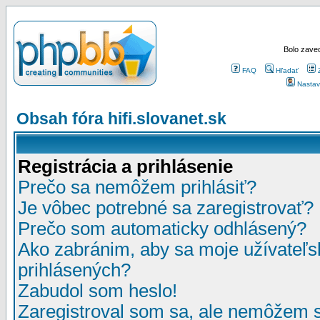
Bolo zaved
FAQ
Hľadať
Nastav
Obsah fóra hifi.slovanet.sk
Registrácia a prihlásenie
Prečo sa nemôžem prihlásiť?
Je vôbec potrebné sa zaregistrovať?
Prečo som automaticky odhlásený?
Ako zabránim, aby sa moje užívateľ
prihlásených?
Zabudol som heslo!
Zaregistroval som sa, ale nemôžem sa