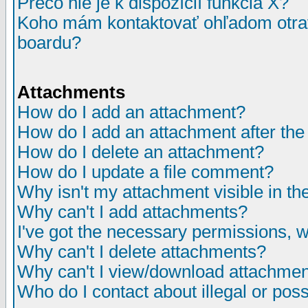
Prečo nie je k dispozícií funkcia X?
Koho mám kontaktovať ohľadom otrav
boardu?
Attachments
How do I add an attachment?
How do I add an attachment after the i
How do I delete an attachment?
How do I update a file comment?
Why isn't my attachment visible in th
Why can't I add attachments?
I've got the necessary permissions, 
Why can't I delete attachments?
Why can't I view/download attachme
Who do I contact about illegal or poss