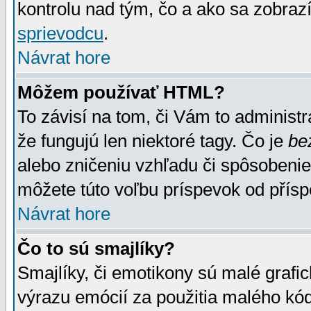
kontrolu nad tým, čo a ako sa zobrazí
sprievodcu
.
Návrat hore
Môžem používať HTML?
To závisí na tom, či Vám to administrá
že fungujú len niektoré tagy. Čo je
be
alebo zničeniu vzhľadu či spôsobeni
môžete túto voľbu príspevok od přís
Návrat hore
Čo to sú smajlíky?
Smajlíky, či emotikony sú malé grafic
výrazu emócií za použitia malého kód