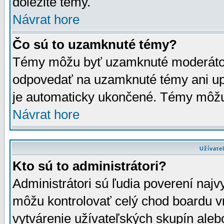
dôležité témy.
Návrat hore
Čo sú to uzamknuté témy?
Témy môžu byť uzamknuté moderáto
odpovedať na uzamknuté témy ani up
je automaticky ukončené. Témy môžu
Návrat hore
Užívate
Kto sú to administrátori?
Administrátori sú ľudia poverení najv
môžu kontrolovať celý chod boardu v
vytvárenie užívateľských skupín aleb