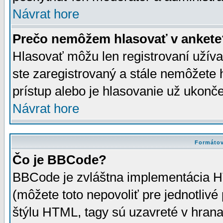
Návrat hore
Prečo nemôžem hlasovať v ankete
Hlasovať môžu len registrovaní užívat
ste zaregistrovaný a stále nemôžet
prístup alebo je hlasovanie už ukonč
Návrat hore
Formátov
Čo je BBCode?
BBCode je zvláštna implementácia HT
(môžete toto nepovoliť pre jednotli
štýlu HTML, tagy sú uzavreté v hrana