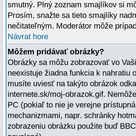
smutný. Plný zoznam smajlíkov si mô
Prosím, snažte sa tieto smajlíky nad
nečitateľným. Moderátor môže prípa
Návrat hore
Môžem pridávať obrázky?
Obrázky sa môžu zobrazovať vo Vaši
neexistuje žiadna funkcia k nahratiu
musíte uviesť na takýto obrázok odka
internete.sk/moj-obrazok.gif. Nemôž
PC (pokiaľ to nie je verejne prístupn
mechanizmami, napr. schránky hotmai
zobrazeniu obrázku použite buď BBCo