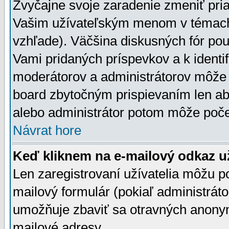
Zvyčajne svoje zaradenie zmeniť pr
Vašim užívateľským menom v témach 
vzhľade). Väčšina diskusných fór pou
Vami pridaných príspevkov a k identif
moderátorov a administrátorov môže 
board zbytočným prispievaním len aby
alebo administrátor potom môže počet
Návrat hore
Keď kliknem na e-mailový odkaz už
Len zaregistrovaní užívatelia môžu p
mailový formulár (pokiaľ administráto
umožňuje zbaviť sa otravných anonym
mailové adresy.