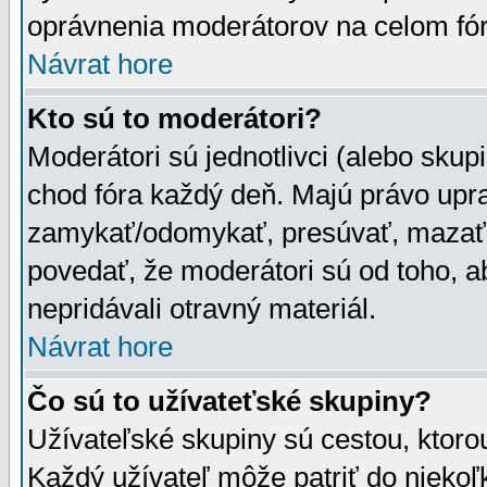
oprávnenia moderátorov na celom fór
Návrat hore
Kto sú to moderátori?
Moderátori sú jednotlivci (alebo skupi
chod fóra každý deň. Majú právo upr
zamykať/odomykať, presúvať, mazať a
povedať, že moderátori sú od toho, a
nepridávali otravný materiál.
Návrat hore
Čo sú to užívateťské skupiny?
Užívateľské skupiny sú cestou, ktoro
Každý užívateľ môže patriť do nieko