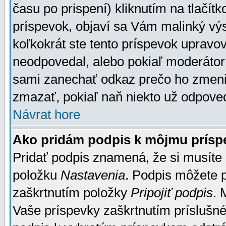
času po prispení) kliknutím na tlačít
príspevok, objaví sa Vám malinký výs
koľkokrát ste tento príspevok upravova
neodpovedal, alebo pokiaľ moderátor č
sami zanechať odkaz prečo ho zmenil
zmazať, pokiaľ naň niekto už odpoved
Návrat hore
Ako pridám podpis k môjmu prísp
Pridať podpis znamená, že si musíte n
položku
Nastavenia
. Podpis môžete 
zaškrtnutím položky
Pripojiť podpis
. 
Vaše príspevky zaškrtnutím príslušné