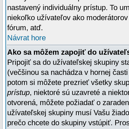
nastavený individuálny prístup. To u
niekoľko užívateľov ako moderátorov 
fórum, atď.
Návrat hore
Ako sa môžem zapojiť do užívateľ
Pripojiť sa do užívateľskej skupiny s
(večšinou sa nachádza v hornej časti 
potom si môžete prezrieť všetky sku
prístup
, niektoré sú uzavreté a niekt
otvorená, môžete požiadať o zaradeni
užívateľskej skupiny musí Vašu žiado
prečo chcete do skupiny vstúpiť. Pro