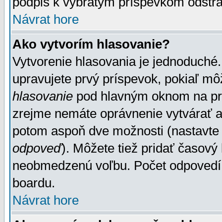
podpis k vybratým príspevkom odstrá
Návrat hore
Ako vytvorím hlasovanie?
Vytvorenie hlasovania je jednoduché.
upravujete prvý príspevok, pokiaľ môž
hlasovanie
pod hlavným oknom na prid
zrejme nemáte oprávnenie vytvárať an
potom aspoň dve možnosti (nastavte 
odpoveď
). Môžete tiež pridať časový
neobmedzenú voľbu. Počet odpovedí, 
boardu.
Návrat hore