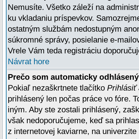
Nemusíte. Všetko záleží na administrá
ku vkladaniu príspevkov. Samozrejme
ostatným službám nedostupným anon
súkromné správy, posielanie e-mailov
Vrele Vám teda registráciu doporučuj
Návrat hore
Prečo som automaticky odhlásen
Pokiaľ nezaškrtnete tlačítko
Prihlásiť
prihlásený len počas práce vo fóre. 
iným. Aby ste zostali prihlásený, zaškr
však nedoporučujeme, keď sa prihlasuj
z internetovej kaviarne, na univerzite 