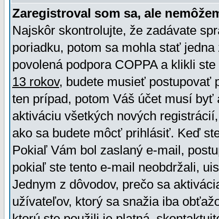
Zaregistroval som sa, ale nemôžem
Najskôr skontrolujte, že zadávate sp
poriadku, potom sa mohla stať jedna 
povolená podpora COPPA a klikli ste 
13 rokov
, budete musieť postupovať po
ten prípad, potom Váš účet musí byť 
aktiváciu všetkých nových registráci
ako sa budete môcť prihlásiť. Keď ste 
Pokiaľ Vám bol zaslaný e-mail, postu
pokiaľ ste tento e-mail neobdržali, ui
Jednym z dôvodov, prečo sa aktiváci
užívateľov, ktorý sa snažia iba obťažo
ktorú ste použili je platná, skontaktuj