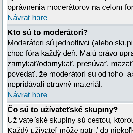
oprávnenia moderátorov na celom fór
Návrat hore
Kto sú to moderátori?
Moderátori sú jednotlivci (alebo skupi
chod fóra každý deň. Majú právo upr
zamykať/odomykať, presúvať, mazať a
povedať, že moderátori sú od toho, a
nepridávali otravný materiál.
Návrat hore
Čo sú to užívateťské skupiny?
Užívateľské skupiny sú cestou, ktoro
Každý užívateľ môže patriť do nieko