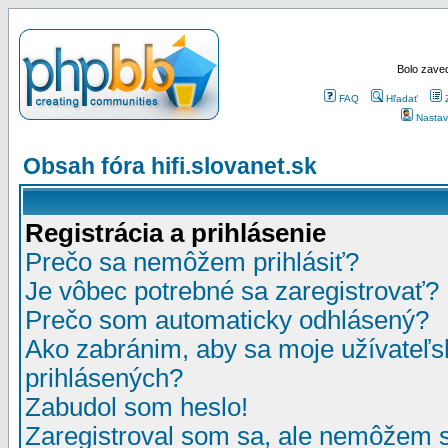
Bolo zaved
FAQ
Hľadať
Nastav
Obsah fóra hifi.slovanet.sk
Registrácia a prihlásenie
Prečo sa nemôžem prihlásiť?
Je vôbec potrebné sa zaregistrovať?
Prečo som automaticky odhlásený?
Ako zabránim, aby sa moje užívateľ
prihlásených?
Zabudol som heslo!
Zaregistroval som sa, ale nemôžem sa