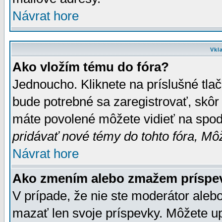
Návrat hore
Vkl
Ako vložím tému do fóra?
Jednoucho. Kliknete na príslušné tla
bude potrebné sa zaregistrovať, skôr 
máte povolené môžete vidieť na spodn
pridávať nové témy do tohto fóra, Môž
Návrat hore
Ako zmením alebo zmažem príspe
V prípade, že nie ste moderátor aleb
mazať len svoje príspevky. Môžete u