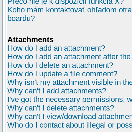
Prečo nie je k dispozícií funkcia X?
Koho mám kontaktovať ohľadom otrav
boardu?
Attachments
How do I add an attachment?
How do I add an attachment after the i
How do I delete an attachment?
How do I update a file comment?
Why isn't my attachment visible in th
Why can't I add attachments?
I've got the necessary permissions, 
Why can't I delete attachments?
Why can't I view/download attachme
Who do I contact about illegal or poss