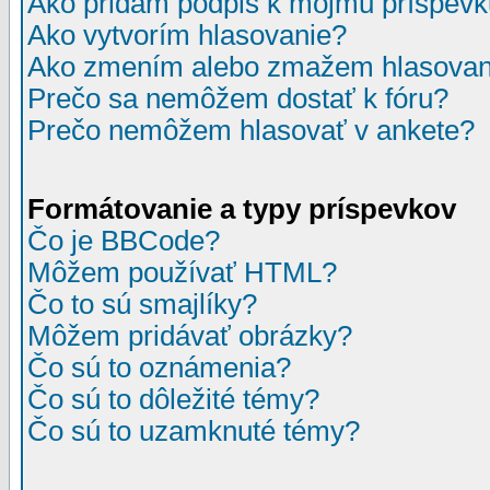
Ako pridám podpis k môjmu príspev
Ako vytvorím hlasovanie?
Ako zmením alebo zmažem hlasovan
Prečo sa nemôžem dostať k fóru?
Prečo nemôžem hlasovať v ankete?
Formátovanie a typy príspevkov
Čo je BBCode?
Môžem používať HTML?
Čo to sú smajlíky?
Môžem pridávať obrázky?
Čo sú to oznámenia?
Čo sú to dôležité témy?
Čo sú to uzamknuté témy?