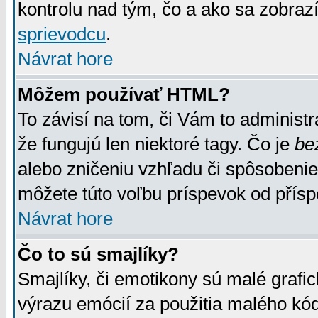
kontrolu nad tým, čo a ako sa zobrazí
sprievodcu
.
Návrat hore
Môžem používať HTML?
To závisí na tom, či Vám to administrá
že fungujú len niektoré tagy. Čo je
be
alebo zničeniu vzhľadu či spôsobeni
môžete túto voľbu príspevok od přís
Návrat hore
Čo to sú smajlíky?
Smajlíky, či emotikony sú malé grafic
výrazu emócií za použitia malého kód