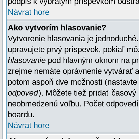
podpis k vybratým príspevkom odstrá
Návrat hore
Ako vytvorím hlasovanie?
Vytvorenie hlasovania je jednoduché.
upravujete prvý príspevok, pokiaľ môž
hlasovanie
pod hlavným oknom na prid
zrejme nemáte oprávnenie vytvárať an
potom aspoň dve možnosti (nastavte 
odpoveď
). Môžete tiež pridať časový
neobmedzenú voľbu. Počet odpovedí, 
boardu.
Návrat hore