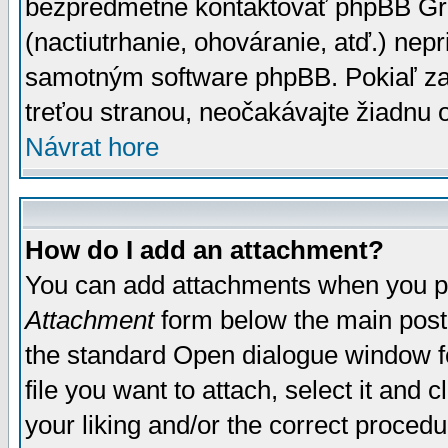
bezpredmetné kontaktovať phpBB Grou
(nactiutrhanie, ohováranie, atď.) ne
samotným software phpBB. Pokiaľ zaš
treťou stranou, neočakávajte žiadnu
Návrat hore
How do I add an attachment?
You can add attachments when you p
Attachment
form below the main post
the standard Open dialogue window fo
file you want to attach, select it and
your liking and/or the correct proced