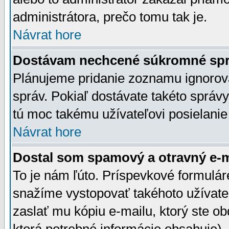
administrátora, prečo tomu tak je.
Návrat hore
Dostávam nechcené súkromné spr
Plánujeme pridanie zoznamu ignorov
správ. Pokiaľ dostávate takéto správy
tú moc takému užívateľovi posielanie
Návrat hore
Dostal som spamový a otravný e-ma
To je nám ľúto. Príspevkové formulá
snažíme vystopovať takéhoto užívateľ
zaslať mu kópiu e-mailu, ktorý ste obdr