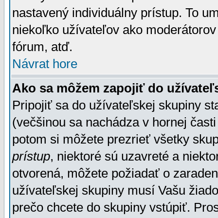
nastavený individuálny prístup. To u
niekoľko užívateľov ako moderátorov 
fórum, atď.
Návrat hore
Ako sa môžem zapojiť do užívateľ
Pripojiť sa do užívateľskej skupiny s
(večšinou sa nachádza v hornej časti 
potom si môžete prezrieť všetky sku
prístup
, niektoré sú uzavreté a niekt
otvorená, môžete požiadať o zaradeni
užívateľskej skupiny musí Vašu žiado
prečo chcete do skupiny vstúpiť. Pro