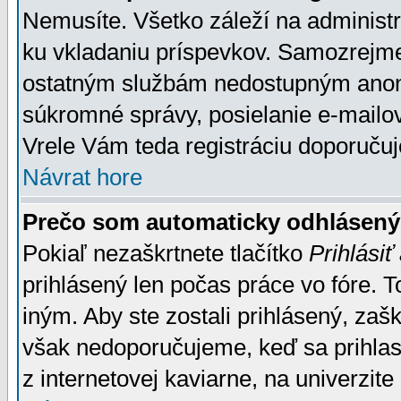
Nemusíte. Všetko záleží na administrá
ku vkladaniu príspevkov. Samozrejme
ostatným službám nedostupným anon
súkromné správy, posielanie e-mailov
Vrele Vám teda registráciu doporučuj
Návrat hore
Prečo som automaticky odhlásen
Pokiaľ nezaškrtnete tlačítko
Prihlásiť
prihlásený len počas práce vo fóre. 
iným. Aby ste zostali prihlásený, zaškr
však nedoporučujeme, keď sa prihlasuj
z internetovej kaviarne, na univerzite 