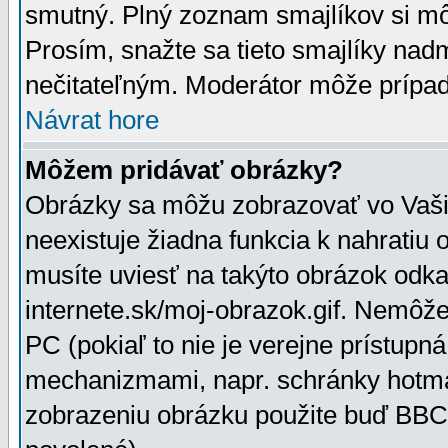
smutný. Plný zoznam smajlíkov si mô
Prosím, snažte sa tieto smajlíky nad
nečitateľným. Moderátor môže prípa
Návrat hore
Môžem pridávať obrázky?
Obrázky sa môžu zobrazovať vo Vaši
neexistuje žiadna funkcia k nahratiu
musíte uviesť na takýto obrázok odka
internete.sk/moj-obrazok.gif. Nemôž
PC (pokiaľ to nie je verejne prístupn
mechanizmami, napr. schránky hotmai
zobrazeniu obrázku použite buď BBCo