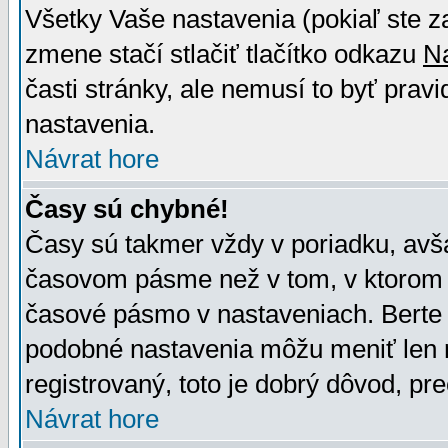
Všetky Vaše nastavenia (pokiaľ ste z
zmene stačí stlačiť tlačítko odkazu
N
časti stránky, ale nemusí to byť prav
nastavenia.
Návrat hore
Časy sú chybné!
Časy sú takmer vždy v poriadku, avša
časovom pásme než v tom, v ktorom s
časové pásmo v nastaveniach. Bert
podobné nastavenia môžu meniť len re
registrovaný, toto je dobrý dôvod, pre
Návrat hore