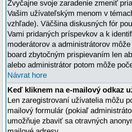
Zvyčajne svoje zaradenie zmeniť pr
Vašim užívateľským menom v témach 
vzhľade). Väčšina diskusných fór pou
Vami pridaných príspevkov a k identif
moderátorov a administrátorov môže 
board zbytočným prispievaním len aby
alebo administrátor potom môže počet
Návrat hore
Keď kliknem na e-mailový odkaz už
Len zaregistrovaní užívatelia môžu p
mailový formulár (pokiaľ administráto
umožňuje zbaviť sa otravných anonym
mailové adresy.