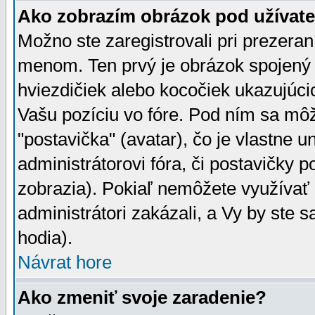
Ako zobrazím obrázok pod užíva
Možno ste zaregistrovali pri prezera
menom. Ten prvý je obrázok spojený 
hviezdičiek alebo kocočiek ukazujúcic
Vašu pozíciu vo fóre. Pod ním sa m
"postavička" (avatar), čo je vlastne 
administrátorovi fóra, či postavičky p
zobrazia). Pokiaľ nemôžete využívať 
administrátori zakázali, a Vy by ste 
hodia).
Návrat hore
Ako zmeniť svoje zaradenie?