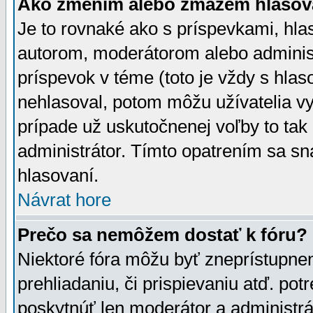
Ako zmením alebo zmažem hlasov
Je to rovnaké ako s príspevkami, h
autorom, moderátorom alebo administ
príspevok v téme (toto je vždy s hlas
nehlasoval, potom môžu užívatelia v
prípade už uskutočnenej voľby to tak
administrátor. Tímto opatrením sa sn
hlasovaní.
Návrat hore
Prečo sa nemôžem dostať k fóru?
Niektoré fóra môžu byť zneprístupnen
prehliadaniu, či prispievaniu atď. pot
poskytnúť len moderátor a administrát