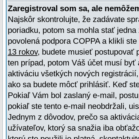
Zaregistroval som sa, ale nemôžem
Najskôr skontrolujte, že zadávate sp
poriadku, potom sa mohla stať jedna 
povolená podpora COPPA a klikli ste 
13 rokov
, budete musieť postupovať po
ten prípad, potom Váš účet musí byť 
aktiváciu všetkých nových registráci
ako sa budete môcť prihlásiť. Keď ste 
Pokiaľ Vám bol zaslaný e-mail, postu
pokiaľ ste tento e-mail neobdržali, ui
Jednym z dôvodov, prečo sa aktiváci
užívateľov, ktorý sa snažia iba obťažo
ktorú ste použili je platná, skontaktuj