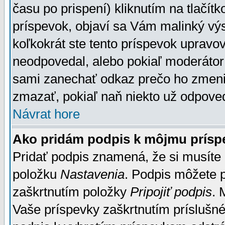
času po prispení) kliknutím na tlačít
príspevok, objaví sa Vám malinký výs
koľkokrát ste tento príspevok upravova
neodpovedal, alebo pokiaľ moderátor č
sami zanechať odkaz prečo ho zmenil
zmazať, pokiaľ naň niekto už odpoved
Návrat hore
Ako pridám podpis k môjmu prísp
Pridať podpis znamená, že si musíte n
položku
Nastavenia
. Podpis môžete 
zaškrtnutím položky
Pripojiť podpis
. 
Vaše príspevky zaškrtnutím príslušné