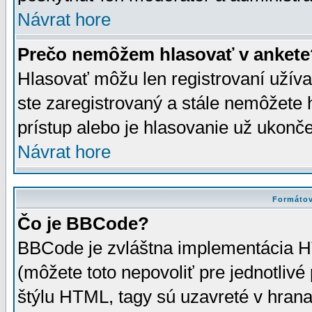
Návrat hore
Prečo nemôžem hlasovať v ankete
Hlasovať môžu len registrovaní užívat
ste zaregistrovaný a stále nemôžet
prístup alebo je hlasovanie už ukonč
Návrat hore
Formátov
Čo je BBCode?
BBCode je zvláštna implementácia HT
(môžete toto nepovoliť pre jednotli
štýlu HTML, tagy sú uzavreté v hrana