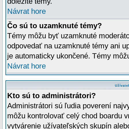
dôležité témy.
Návrat hore
Čo sú to uzamknuté témy?
Témy môžu byť uzamknuté moderáto
odpovedať na uzamknuté témy ani up
je automaticky ukončené. Témy môžu
Návrat hore
Užívate
Kto sú to administrátori?
Administrátori sú ľudia poverení najv
môžu kontrolovať celý chod boardu v
vytvárenie užívateľských skupín aleb