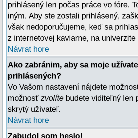
prihlásený len počas práce vo fóre. 
iným. Aby ste zostali prihlásený, zaškr
však nedoporučujeme, keď sa prihlasuj
z internetovej kaviarne, na univerzite 
Návrat hore
Ako zabránim, aby sa moje užívat
prihlásených?
Vo Vašom nastavení nájdete možno
možnosť
zvolíte
budete viditeľný len 
skrytý užívateľ.
Návrat hore
Zabudol som heslo!