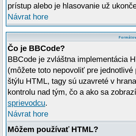
prístup alebo je hlasovanie už ukonč
Návrat hore
Formátov
Čo je BBCode?
BBCode je zvláštna implementácia HT
(môžete toto nepovoliť pre jednotli
štýlu HTML, tagy sú uzavreté v hrana
kontrolu nad tým, čo a ako sa zobrazí
sprievodcu
.
Návrat hore
Môžem používať HTML?