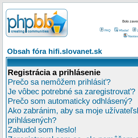
Bolo zaved
FAQ
Hľadať
Nastav
Obsah fóra hifi.slovanet.sk
Registrácia a prihlásenie
Prečo sa nemôžem prihlásiť?
Je vôbec potrebné sa zaregistrovať?
Prečo som automaticky odhlásený?
Ako zabránim, aby sa moje užívateľ
prihlásených?
Zabudol som heslo!