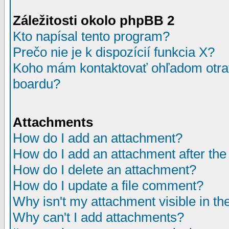
Záležitosti okolo phpBB 2
Kto napísal tento program?
Prečo nie je k dispozícií funkcia X?
Koho mám kontaktovať ohľadom otrav
boardu?
Attachments
How do I add an attachment?
How do I add an attachment after the i
How do I delete an attachment?
How do I update a file comment?
Why isn't my attachment visible in th
Why can't I add attachments?