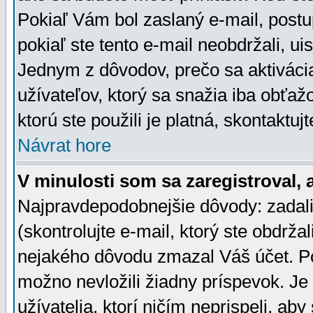
Pokiaľ Vám bol zaslaný e-mail, postu
pokiaľ ste tento e-mail neobdržali, ui
Jednym z dôvodov, prečo sa aktiváci
užívateľov, ktorý sa snažia iba obťažo
ktorú ste použili je platná, skontaktuj
Návrat hore
V minulosti som sa zaregistroval, 
Najpravdepodobnejšie dôvody: zadali
(skontrolujte e-mail, ktorý ste obdržali
nejakého dôvodu zmazal Váš účet. Pok
možno nevložili žiadny príspevok. Je 
užívatelia, ktorí ničím neprispeli, a