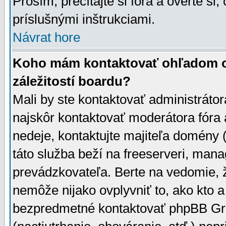
Prosím, prečítajte si fóra a overte si,
príslušnými inštrukciami.
Návrat hore
Koho mám kontaktovať ohľadom ot
záležitostí boardu?
Mali by ste kontaktovať administrátor
najskôr kontaktovať moderátora fóra a
nedeje, kontaktujte majiteľa domény 
táto služba beží na freeserveri, man
prevádzkovateľa. Berte na vedomie
nemôže nijako ovplyvniť to, ako kto 
bezpredmetné kontaktovať phpBB Grou