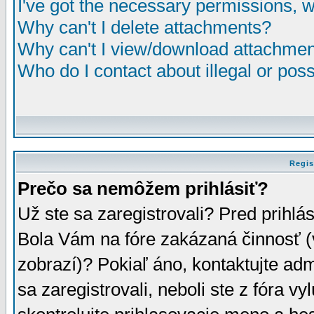
I've got the necessary permissions, 
Why can't I delete attachments?
Why can't I view/download attachme
Who do I contact about illegal or poss
Regis
Prečo sa nemôžem prihlásiť?
Už ste sa zaregistrovali? Pred prihlá
Bola Vám na fóre zakázaná činnosť (
zobrazí)? Pokiaľ áno, kontaktujte adm
sa zaregistrovali, neboli ste z fóra v