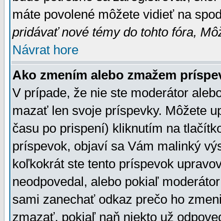
máte povolené môžete vidieť na spodn
pridávať nové témy do tohto fóra, Môž
Návrat hore
Ako zmením alebo zmažem príspe
V prípade, že nie ste moderátor aleb
mazať len svoje príspevky. Môžete u
času po prispení) kliknutím na tlačít
príspevok, objaví sa Vám malinký výs
koľkokrát ste tento príspevok upravova
neodpovedal, alebo pokiaľ moderátor č
sami zanechať odkaz prečo ho zmenil
zmazať, pokiaľ naň niekto už odpoved