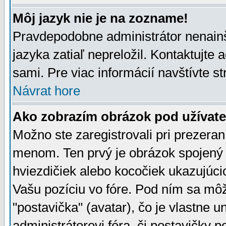
Môj jazyk nie je na zozname!
Pravdepodobne administrátor nenainšt
jazyka zatiaľ nepreložil. Kontaktujte 
sami. Pre viac informácií navštívte s
Návrat hore
Ako zobrazím obrázok pod užíva
Možno ste zaregistrovali pri prezera
menom. Ten prvý je obrázok spojený 
hviezdičiek alebo kocočiek ukazujúcic
Vašu pozíciu vo fóre. Pod ním sa m
"postavička" (avatar), čo je vlastne 
administrátorovi fóra, či postavičky p