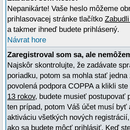
Nepanikárte! Vaše heslo môžeme obno
prihlasovacej stránke tlačítko
Zabudli
a takmer ihneď budete prihlásený.
Návrat hore
Zaregistroval som sa, ale nemôžem
Najskôr skontrolujte, že zadávate sp
poriadku, potom sa mohla stať jedna 
povolená podpora COPPA a klikli ste 
13 rokov
, budete musieť postupovať po
ten prípad, potom Váš účet musí byť 
aktiváciu všetkých nových registráci
ako sa budete môcť prihlásiť. Keď ste 