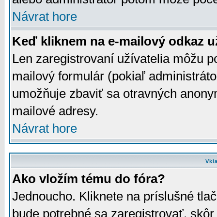
Návrat hore
Keď kliknem na e-mailový odkaz už
Len zaregistrovaní užívatelia môžu p
mailový formulár (pokiaľ administráto
umožňuje zbaviť sa otravných anonym
mailové adresy.
Návrat hore
Vkl
Ako vložím tému do fóra?
Jednoucho. Kliknete na príslušné tla
bude potrebné sa zaregistrovať, skôr 