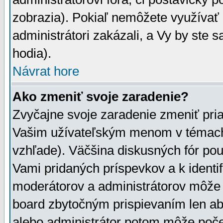
zobrazia). Pokiaľ nemôžete využívať 
administrátori zakázali, a Vy by ste 
hodia).
Návrat hore
Ako zmeniť svoje zaradenie?
Zvyčajne svoje zaradenie zmeniť pr
Vašim užívateľským menom v témach 
vzhľade). Väčšina diskusných fór pou
Vami pridaných príspevkov a k identif
moderátorov a administrátorov môže 
board zbytočným prispievaním len aby
alebo administrátor potom môže počet