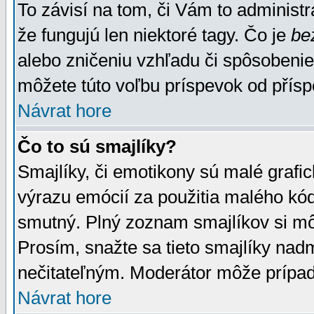
To závisí na tom, či Vám to administrá
že fungujú len niektoré tagy. Čo je
be
alebo zničeniu vzhľadu či spôsobeni
môžete túto voľbu príspevok od přís
Návrat hore
Čo to sú smajlíky?
Smajlíky, či emotikony sú malé grafic
výrazu emócií za použitia malého kód
smutný. Plný zoznam smajlíkov si mô
Prosím, snažte sa tieto smajlíky nad
nečitateľným. Moderátor môže prípa
Návrat hore