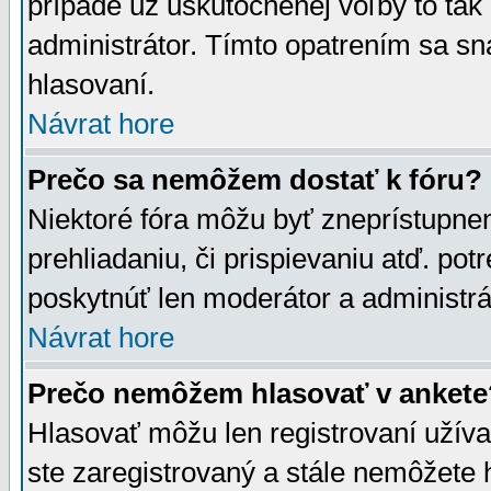
prípade už uskutočnenej voľby to tak
administrátor. Tímto opatrením sa sn
hlasovaní.
Návrat hore
Prečo sa nemôžem dostať k fóru?
Niektoré fóra môžu byť zneprístupnen
prehliadaniu, či prispievaniu atď. pot
poskytnúť len moderátor a administrát
Návrat hore
Prečo nemôžem hlasovať v ankete
Hlasovať môžu len registrovaní užívat
ste zaregistrovaný a stále nemôžet