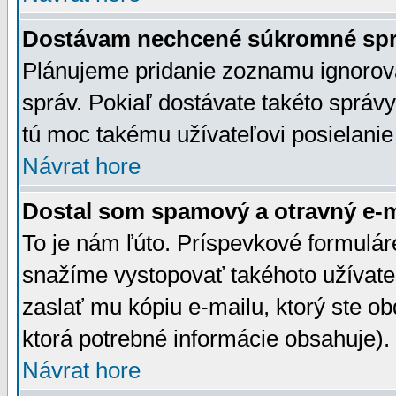
Dostávam nechcené súkromné spr
Plánujeme pridanie zoznamu ignorov
správ. Pokiaľ dostávate takéto správy
tú moc takému užívateľovi posielanie
Návrat hore
Dostal som spamový a otravný e-ma
To je nám ľúto. Príspevkové formulá
snažíme vystopovať takéhoto užívateľ
zaslať mu kópiu e-mailu, ktorý ste obdr
ktorá potrebné informácie obsahuje)
Návrat hore