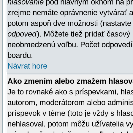
hlasovanie
pod hlavným oknom na prid
zrejme nemáte oprávnenie vytvárať an
potom aspoň dve možnosti (nastavte 
odpoveď
). Môžete tiež pridať časový
neobmedzenú voľbu. Počet odpovedí, 
boardu.
Návrat hore
Ako zmením alebo zmažem hlasov
Je to rovnaké ako s príspevkami, h
autorom, moderátorom alebo administ
príspevok v téme (toto je vždy s hlas
nehlasoval, potom môžu užívatelia v