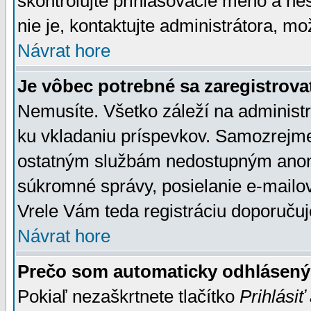
skontrolujte prihlasovacie meno a he
nie je, kontaktujte administrátora, 
Návrat hore
Je vôbec potrebné sa zaregistrova
Nemusíte. Všetko záleží na administrá
ku vkladaniu príspevkov. Samozrejme
ostatným službám nedostupným anon
súkromné správy, posielanie e-mailov
Vrele Vám teda registráciu doporučuj
Návrat hore
Prečo som automaticky odhlásen
Pokiaľ nezaškrtnete tlačítko
Prihlásiť