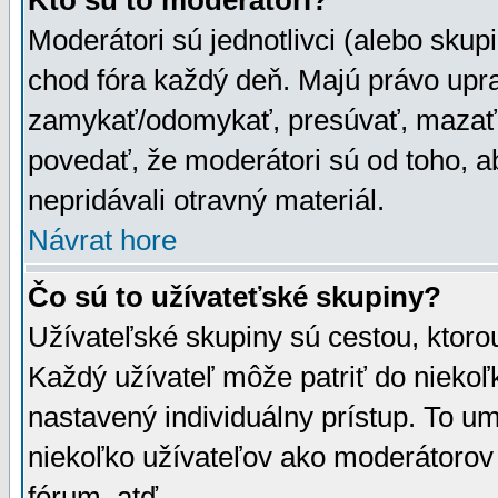
Kto sú to moderátori?
Moderátori sú jednotlivci (alebo skupi
chod fóra každý deň. Majú právo upr
zamykať/odomykať, presúvať, mazať a
povedať, že moderátori sú od toho, a
nepridávali otravný materiál.
Návrat hore
Čo sú to užívateťské skupiny?
Užívateľské skupiny sú cestou, ktoro
Každý užívateľ môže patriť do nieko
nastavený individuálny prístup. To u
niekoľko užívateľov ako moderátorov 
fórum, atď.