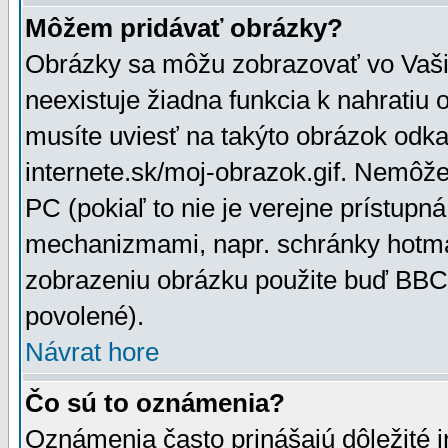
Môžem pridávať obrázky?
Obrázky sa môžu zobrazovať vo Vaši
neexistuje žiadna funkcia k nahratiu
musíte uviesť na takýto obrázok odka
internete.sk/moj-obrazok.gif. Nemôž
PC (pokiaľ to nie je verejne prístupn
mechanizmami, napr. schránky hotmai
zobrazeniu obrázku použite buď BBCo
povolené).
Návrat hore
Čo sú to oznámenia?
Oznámenia často prinášajú dôležité in