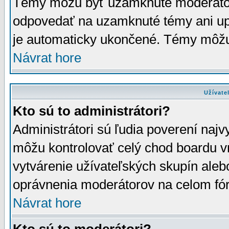
Témy môžu byť uzamknuté moderáto
odpovedať na uzamknuté témy ani up
je automaticky ukončené. Témy môžu
Návrat hore
Užívate
Kto sú to administrátori?
Administrátori sú ľudia poverení najv
môžu kontrolovať celý chod boardu v
vytvárenie užívateľských skupín aleb
oprávnenia moderátorov na celom fór
Návrat hore