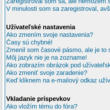
Zaregistroval som sa, ale nemôžem sa
V minulosti som sa zaregistroval, av
Užívateľské nastavenia
Ako zmením svoje nastavenia?
Časy sú chybné!
Zmenil som časové pásmo, ale je to 
Môj jazyk nie je na zozname!
Ako zobrazím obrázok pod užívate
Ako zmeniť svoje zaradenie?
Keď kliknem na e-mailový odkaz užív
Vkladanie príspevkov
Ako vložím tému do fóra?