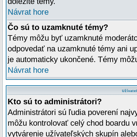
dôležité témy.
Návrat hore
Čo sú to uzamknuté témy?
Témy môžu byť uzamknuté moderáto
odpovedať na uzamknuté témy ani up
je automaticky ukončené. Témy môžu
Návrat hore
Užívate
Kto sú to administrátori?
Administrátori sú ľudia poverení najv
môžu kontrolovať celý chod boardu v
vytvárenie užívateľských skupín aleb