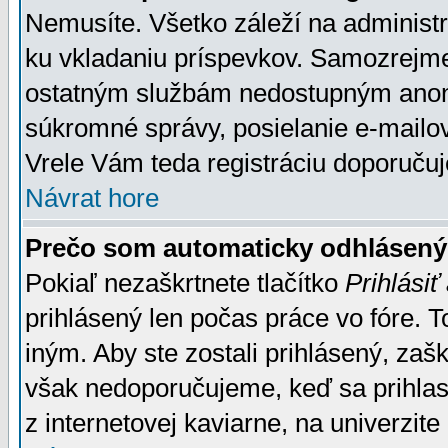
Nemusíte. Všetko záleží na administrá
ku vkladaniu príspevkov. Samozrejme
ostatným službám nedostupným anon
súkromné správy, posielanie e-mailov
Vrele Vám teda registráciu doporučuj
Návrat hore
Prečo som automaticky odhlásen
Pokiaľ nezaškrtnete tlačítko
Prihlásiť
prihlásený len počas práce vo fóre. 
iným. Aby ste zostali prihlásený, zaškr
však nedoporučujeme, keď sa prihlasuj
z internetovej kaviarne, na univerzite 