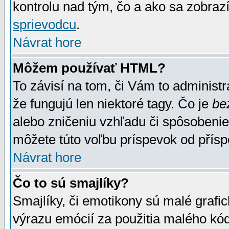
kontrolu nad tým, čo a ako sa zobrazí
sprievodcu
.
Návrat hore
Môžem používať HTML?
To závisí na tom, či Vám to administrá
že fungujú len niektoré tagy. Čo je
be
alebo zničeniu vzhľadu či spôsobeni
môžete túto voľbu príspevok od přís
Návrat hore
Čo to sú smajlíky?
Smajlíky, či emotikony sú malé grafic
výrazu emócií za použitia malého kód