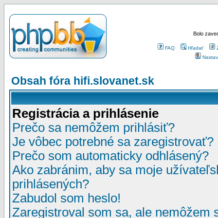
Bolo zaved
FAQ
Hľadať
Nastav
Obsah fóra hifi.slovanet.sk
Registrácia a prihlásenie
Prečo sa nemôžem prihlásiť?
Je vôbec potrebné sa zaregistrovať?
Prečo som automaticky odhlásený?
Ako zabránim, aby sa moje užívateľ
prihlásených?
Zabudol som heslo!
Zaregistroval som sa, ale nemôžem sa