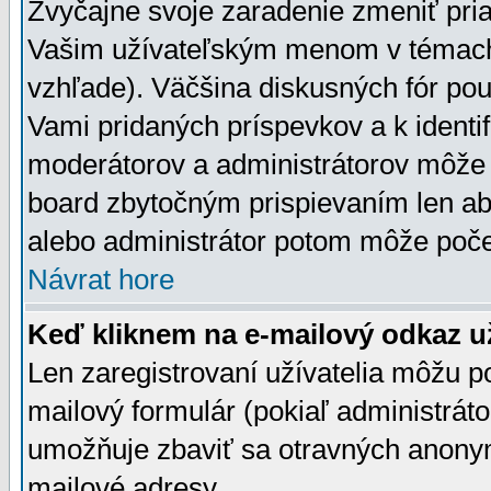
Zvyčajne svoje zaradenie zmeniť pr
Vašim užívateľským menom v témach 
vzhľade). Väčšina diskusných fór pou
Vami pridaných príspevkov a k identif
moderátorov a administrátorov môže 
board zbytočným prispievaním len aby
alebo administrátor potom môže počet
Návrat hore
Keď kliknem na e-mailový odkaz už
Len zaregistrovaní užívatelia môžu p
mailový formulár (pokiaľ administráto
umožňuje zbaviť sa otravných anonym
mailové adresy.