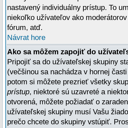
nastavený individuálny prístup. To u
niekoľko užívateľov ako moderátorov 
fórum, atď.
Návrat hore
Ako sa môžem zapojiť do užívateľ
Pripojiť sa do užívateľskej skupiny s
(večšinou sa nachádza v hornej časti 
potom si môžete prezrieť všetky sku
prístup
, niektoré sú uzavreté a niekt
otvorená, môžete požiadať o zaradeni
užívateľskej skupiny musí Vašu žiado
prečo chcete do skupiny vstúpiť. Pro