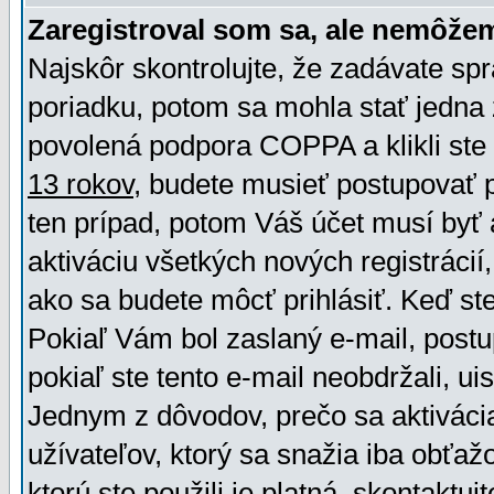
Zaregistroval som sa, ale nemôžem
Najskôr skontrolujte, že zadávate sp
poriadku, potom sa mohla stať jedna 
povolená podpora COPPA a klikli ste 
13 rokov
, budete musieť postupovať po
ten prípad, potom Váš účet musí byť 
aktiváciu všetkých nových registráci
ako sa budete môcť prihlásiť. Keď ste 
Pokiaľ Vám bol zaslaný e-mail, postu
pokiaľ ste tento e-mail neobdržali, ui
Jednym z dôvodov, prečo sa aktiváci
užívateľov, ktorý sa snažia iba obťažo
ktorú ste použili je platná, skontaktuj