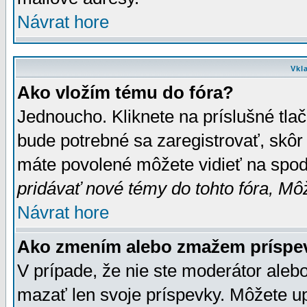
Návrat hore
Vkl
Ako vložím tému do fóra?
Jednoucho. Kliknete na príslušné tla
bude potrebné sa zaregistrovať, skôr 
máte povolené môžete vidieť na spodn
pridávať nové témy do tohto fóra, Môž
Návrat hore
Ako zmením alebo zmažem príspe
V prípade, že nie ste moderátor aleb
mazať len svoje príspevky. Môžete u