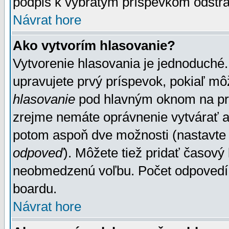
podpis k vybratým príspevkom odstrá
Návrat hore
Ako vytvorím hlasovanie?
Vytvorenie hlasovania je jednoduché.
upravujete prvý príspevok, pokiaľ môž
hlasovanie
pod hlavným oknom na prid
zrejme nemáte oprávnenie vytvárať an
potom aspoň dve možnosti (nastavte 
odpoveď
). Môžete tiež pridať časový
neobmedzenú voľbu. Počet odpovedí, 
boardu.
Návrat hore