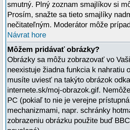
smutný. Plný zoznam smajlíkov si mô
Prosím, snažte sa tieto smajlíky nad
nečitateľným. Moderátor môže prípa
Návrat hore
Môžem pridávať obrázky?
Obrázky sa môžu zobrazovať vo Vaši
neexistuje žiadna funkcia k nahratiu
musíte uviesť na takýto obrázok odka
internete.sk/moj-obrazok.gif. Nemôž
PC (pokiaľ to nie je verejne prístupn
mechanizmami, napr. schránky hotmai
zobrazeniu obrázku použite buď BBCo