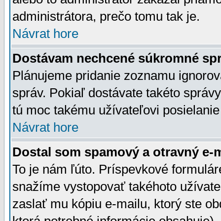
administrátora, prečo tomu tak je.
Návrat hore
Dostávam nechcené súkromné spr
Plánujeme pridanie zoznamu ignorov
správ. Pokiaľ dostávate takéto správy
tú moc takému užívateľovi posielanie
Návrat hore
Dostal som spamový a otravný e-ma
To je nám ľúto. Príspevkové formulá
snažíme vystopovať takéhoto užívateľ
zaslať mu kópiu e-mailu, ktorý ste obdr