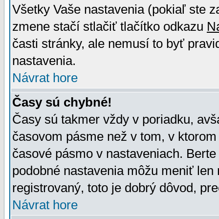
Všetky Vaše nastavenia (pokiaľ ste z
zmene stačí stlačiť tlačítko odkazu
N
časti stránky, ale nemusí to byť prav
nastavenia.
Návrat hore
Časy sú chybné!
Časy sú takmer vždy v poriadku, avša
časovom pásme než v tom, v ktorom s
časové pásmo v nastaveniach. Bert
podobné nastavenia môžu meniť len re
registrovaný, toto je dobrý dôvod, pre
Návrat hore