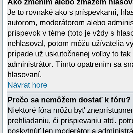
Ako zmením alebo zmažem hlasov
Je to rovnaké ako s príspevkami, h
autorom, moderátorom alebo administ
príspevok v téme (toto je vždy s hlas
nehlasoval, potom môžu užívatelia v
prípade už uskutočnenej voľby to tak
administrátor. Tímto opatrením sa sn
hlasovaní.
Návrat hore
Prečo sa nemôžem dostať k fóru?
Niektoré fóra môžu byť zneprístupnen
prehliadaniu, či prispievaniu atď. pot
poskytnúť len moderátor a administrát