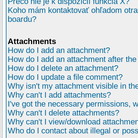
Prečo nie je k dispozícií funkcia X?
Koho mám kontaktovať ohľadom otrav
boardu?
Attachments
How do I add an attachment?
How do I add an attachment after the i
How do I delete an attachment?
How do I update a file comment?
Why isn't my attachment visible in th
Why can't I add attachments?
I've got the necessary permissions, 
Why can't I delete attachments?
Why can't I view/download attachme
Who do I contact about illegal or poss