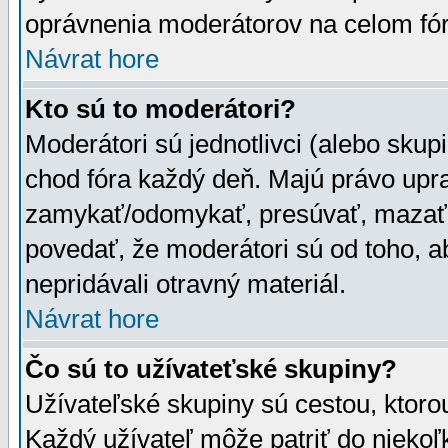
oprávnenia moderátorov na celom fór
Návrat hore
Kto sú to moderátori?
Moderátori sú jednotlivci (alebo skupi
chod fóra každý deň. Majú právo upr
zamykať/odomykať, presúvať, mazať a
povedať, že moderátori sú od toho, a
nepridávali otravný materiál.
Návrat hore
Čo sú to užívateťské skupiny?
Užívateľské skupiny sú cestou, ktoro
Každý užívateľ môže patriť do nieko