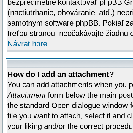
bezpredmetné kontaktovať phpBB Grou
(nactiutrhanie, ohováranie, atď.) ne
samotným software phpBB. Pokiaľ zaš
treťou stranou, neočakávajte žiadnu
Návrat hore
How do I add an attachment?
You can add attachments when you p
Attachment
form below the main post
the standard Open dialogue window fo
file you want to attach, select it and
your liking and/or the correct proced