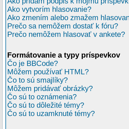
Ako pridám podpis k môjmu príspev
Ako vytvorím hlasovanie?
Ako zmením alebo zmažem hlasovan
Prečo sa nemôžem dostať k fóru?
Prečo nemôžem hlasovať v ankete?
Formátovanie a typy príspevkov
Čo je BBCode?
Môžem používať HTML?
Čo to sú smajlíky?
Môžem pridávať obrázky?
Čo sú to oznámenia?
Čo sú to dôležité témy?
Čo sú to uzamknuté témy?