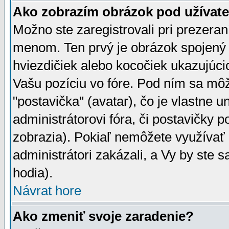
Ako zobrazím obrázok pod užíva
Možno ste zaregistrovali pri prezera
menom. Ten prvý je obrázok spojený 
hviezdičiek alebo kocočiek ukazujúcic
Vašu pozíciu vo fóre. Pod ním sa m
"postavička" (avatar), čo je vlastne 
administrátorovi fóra, či postavičky p
zobrazia). Pokiaľ nemôžete využívať 
administrátori zakázali, a Vy by ste 
hodia).
Návrat hore
Ako zmeniť svoje zaradenie?