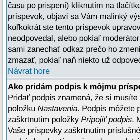
času po prispení) kliknutím na tlačít
príspevok, objaví sa Vám malinký výs
koľkokrát ste tento príspevok upravova
neodpovedal, alebo pokiaľ moderátor č
sami zanechať odkaz prečo ho zmenil
zmazať, pokiaľ naň niekto už odpoved
Návrat hore
Ako pridám podpis k môjmu prísp
Pridať podpis znamená, že si musíte n
položku
Nastavenia
. Podpis môžete 
zaškrtnutím položky
Pripojiť podpis
. 
Vaše príspevky zaškrtnutím príslušné