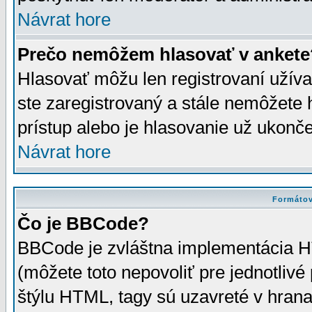
Návrat hore
Prečo nemôžem hlasovať v ankete
Hlasovať môžu len registrovaní užívat
ste zaregistrovaný a stále nemôžet
prístup alebo je hlasovanie už ukonč
Návrat hore
Formátov
Čo je BBCode?
BBCode je zvláštna implementácia HT
(môžete toto nepovoliť pre jednotli
štýlu HTML, tagy sú uzavreté v hrana