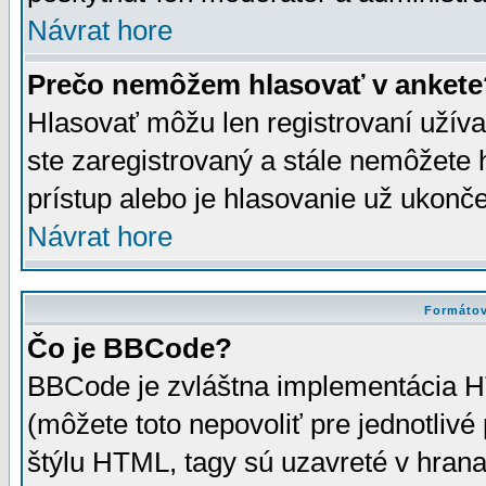
Návrat hore
Prečo nemôžem hlasovať v ankete
Hlasovať môžu len registrovaní užívat
ste zaregistrovaný a stále nemôžet
prístup alebo je hlasovanie už ukonč
Návrat hore
Formátov
Čo je BBCode?
BBCode je zvláštna implementácia HT
(môžete toto nepovoliť pre jednotli
štýlu HTML, tagy sú uzavreté v hrana