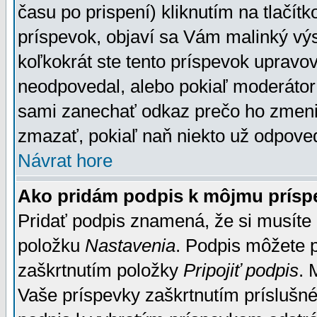
času po prispení) kliknutím na tlačít
príspevok, objaví sa Vám malinký výs
koľkokrát ste tento príspevok upravova
neodpovedal, alebo pokiaľ moderátor č
sami zanechať odkaz prečo ho zmenil
zmazať, pokiaľ naň niekto už odpoved
Návrat hore
Ako pridám podpis k môjmu prísp
Pridať podpis znamená, že si musíte n
položku
Nastavenia
. Podpis môžete 
zaškrtnutím položky
Pripojiť podpis
. 
Vaše príspevky zaškrtnutím príslušné