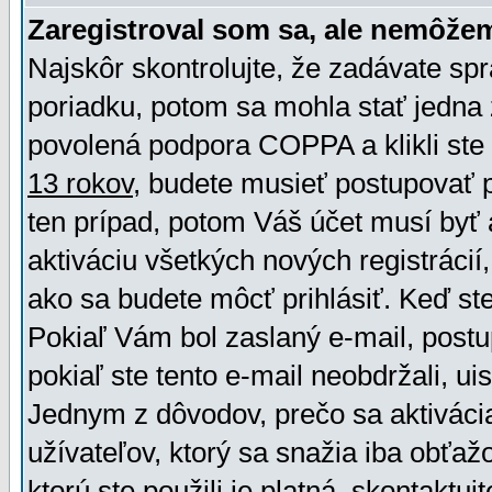
Zaregistroval som sa, ale nemôžem
Najskôr skontrolujte, že zadávate sp
poriadku, potom sa mohla stať jedna 
povolená podpora COPPA a klikli ste 
13 rokov
, budete musieť postupovať po
ten prípad, potom Váš účet musí byť 
aktiváciu všetkých nových registráci
ako sa budete môcť prihlásiť. Keď ste 
Pokiaľ Vám bol zaslaný e-mail, postu
pokiaľ ste tento e-mail neobdržali, ui
Jednym z dôvodov, prečo sa aktiváci
užívateľov, ktorý sa snažia iba obťažo
ktorú ste použili je platná, skontaktuj