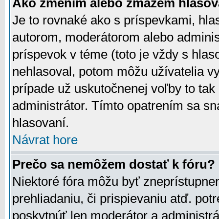
Ako zmením alebo zmažem hlasov
Je to rovnaké ako s príspevkami, h
autorom, moderátorom alebo administ
príspevok v téme (toto je vždy s hlas
nehlasoval, potom môžu užívatelia v
prípade už uskutočnenej voľby to tak
administrátor. Tímto opatrením sa sn
hlasovaní.
Návrat hore
Prečo sa nemôžem dostať k fóru?
Niektoré fóra môžu byť zneprístupnen
prehliadaniu, či prispievaniu atď. pot
poskytnúť len moderátor a administrát