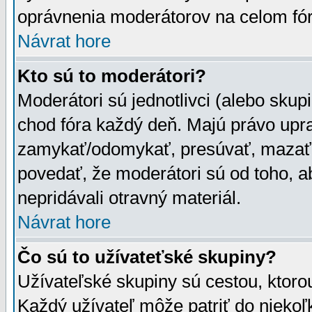
oprávnenia moderátorov na celom fór
Návrat hore
Kto sú to moderátori?
Moderátori sú jednotlivci (alebo skupi
chod fóra každý deň. Majú právo upr
zamykať/odomykať, presúvať, mazať a
povedať, že moderátori sú od toho, a
nepridávali otravný materiál.
Návrat hore
Čo sú to užívateťské skupiny?
Užívateľské skupiny sú cestou, ktoro
Každý užívateľ môže patriť do nieko