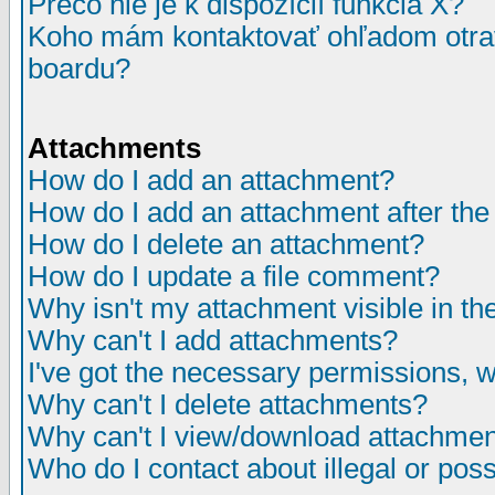
Prečo nie je k dispozícií funkcia X?
Koho mám kontaktovať ohľadom otrav
boardu?
Attachments
How do I add an attachment?
How do I add an attachment after the i
How do I delete an attachment?
How do I update a file comment?
Why isn't my attachment visible in th
Why can't I add attachments?
I've got the necessary permissions, 
Why can't I delete attachments?
Why can't I view/download attachme
Who do I contact about illegal or poss