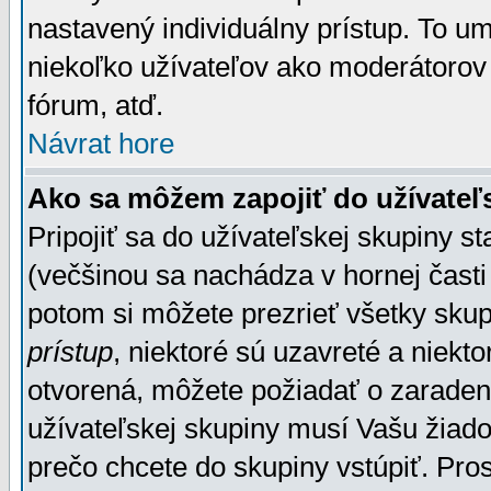
nastavený individuálny prístup. To u
niekoľko užívateľov ako moderátorov 
fórum, atď.
Návrat hore
Ako sa môžem zapojiť do užívateľ
Pripojiť sa do užívateľskej skupiny s
(večšinou sa nachádza v hornej časti 
potom si môžete prezrieť všetky sku
prístup
, niektoré sú uzavreté a niekt
otvorená, môžete požiadať o zaradeni
užívateľskej skupiny musí Vašu žiado
prečo chcete do skupiny vstúpiť. Pro