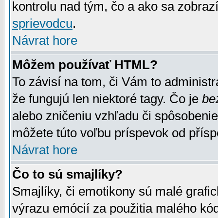
kontrolu nad tým, čo a ako sa zobrazí
sprievodcu
.
Návrat hore
Môžem používať HTML?
To závisí na tom, či Vám to administrá
že fungujú len niektoré tagy. Čo je
be
alebo zničeniu vzhľadu či spôsobeni
môžete túto voľbu príspevok od přís
Návrat hore
Čo to sú smajlíky?
Smajlíky, či emotikony sú malé grafic
výrazu emócií za použitia malého kód