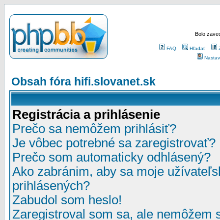
Bolo zaved
FAQ
Hľadať
Nastav
Obsah fóra hifi.slovanet.sk
Registrácia a prihlásenie
Prečo sa nemôžem prihlásiť?
Je vôbec potrebné sa zaregistrovať?
Prečo som automaticky odhlásený?
Ako zabránim, aby sa moje užívateľ
prihlásených?
Zabudol som heslo!
Zaregistroval som sa, ale nemôžem sa