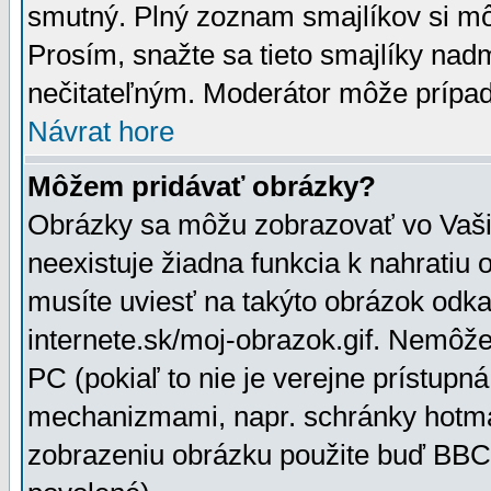
smutný. Plný zoznam smajlíkov si mô
Prosím, snažte sa tieto smajlíky nad
nečitateľným. Moderátor môže prípa
Návrat hore
Môžem pridávať obrázky?
Obrázky sa môžu zobrazovať vo Vaši
neexistuje žiadna funkcia k nahratiu
musíte uviesť na takýto obrázok odka
internete.sk/moj-obrazok.gif. Nemôž
PC (pokiaľ to nie je verejne prístupn
mechanizmami, napr. schránky hotmai
zobrazeniu obrázku použite buď BBCo