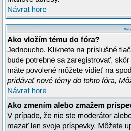
Návrat hore
Vkl
Ako vložím tému do fóra?
Jednoucho. Kliknete na príslušné tla
bude potrebné sa zaregistrovať, skôr 
máte povolené môžete vidieť na spodn
pridávať nové témy do tohto fóra, Môž
Návrat hore
Ako zmením alebo zmažem príspe
V prípade, že nie ste moderátor aleb
mazať len svoje príspevky. Môžete u