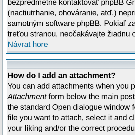
bezpredmetné kontaktovať phpBB Grou
(nactiutrhanie, ohováranie, atď.) ne
samotným software phpBB. Pokiaľ zaš
treťou stranou, neočakávajte žiadnu
Návrat hore
How do I add an attachment?
You can add attachments when you p
Attachment
form below the main post
the standard Open dialogue window fo
file you want to attach, select it and
your liking and/or the correct proced