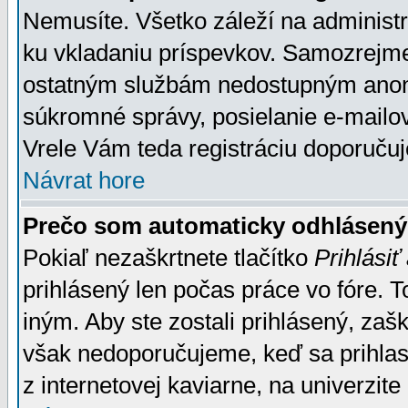
Nemusíte. Všetko záleží na administrá
ku vkladaniu príspevkov. Samozrejme
ostatným službám nedostupným anon
súkromné správy, posielanie e-mailov
Vrele Vám teda registráciu doporučuj
Návrat hore
Prečo som automaticky odhlásen
Pokiaľ nezaškrtnete tlačítko
Prihlásiť
prihlásený len počas práce vo fóre. 
iným. Aby ste zostali prihlásený, zaškr
však nedoporučujeme, keď sa prihlasuj
z internetovej kaviarne, na univerzite 