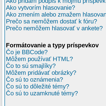
Ako pridám podpis k môjmu príspev
Ako vytvorím hlasovanie?
Ako zmením alebo zmažem hlasovan
Prečo sa nemôžem dostať k fóru?
Prečo nemôžem hlasovať v ankete?
Formátovanie a typy príspevkov
Čo je BBCode?
Môžem používať HTML?
Čo to sú smajlíky?
Môžem pridávať obrázky?
Čo sú to oznámenia?
Čo sú to dôležité témy?
Čo sú to uzamknuté témy?