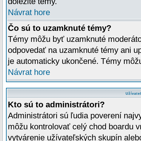
dôležité témy.
Návrat hore
Čo sú to uzamknuté témy?
Témy môžu byť uzamknuté moderáto
odpovedať na uzamknuté témy ani up
je automaticky ukončené. Témy môžu
Návrat hore
Užívate
Kto sú to administrátori?
Administrátori sú ľudia poverení najv
môžu kontrolovať celý chod boardu v
vytvárenie užívateľských skupín aleb