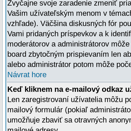
Zvyčajne svoje zaradenie zmeniť pr
Vašim užívateľským menom v témach 
vzhľade). Väčšina diskusných fór pou
Vami pridaných príspevkov a k identif
moderátorov a administrátorov môže 
board zbytočným prispievaním len aby
alebo administrátor potom môže počet
Návrat hore
Keď kliknem na e-mailový odkaz už
Len zaregistrovaní užívatelia môžu p
mailový formulár (pokiaľ administráto
umožňuje zbaviť sa otravných anonym
mailové adresy.