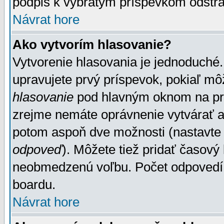
podpis k vybratým príspevkom odstrá
Návrat hore
Ako vytvorím hlasovanie?
Vytvorenie hlasovania je jednoduché.
upravujete prvý príspevok, pokiaľ môž
hlasovanie
pod hlavným oknom na prid
zrejme nemáte oprávnenie vytvárať an
potom aspoň dve možnosti (nastavte 
odpoveď
). Môžete tiež pridať časový
neobmedzenú voľbu. Počet odpovedí, 
boardu.
Návrat hore