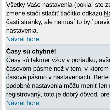
Všetky Vaše nastavenia (pokiaľ ste z
zmene stačí stlačiť tlačítko odkazu
N
časti stránky, ale nemusí to byť prav
nastavenia.
Návrat hore
Časy sú chybné!
Časy sú takmer vždy v poriadku, avša
časovom pásme než v tom, v ktorom s
časové pásmo v nastaveniach. Bert
podobné nastavenia môžu meniť len re
registrovaný, toto je dobrý dôvod, pre
Návrat hore