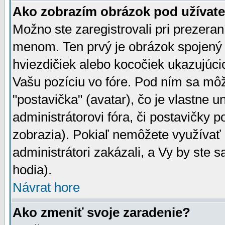
Ako zobrazím obrázok pod užíva
Možno ste zaregistrovali pri prezera
menom. Ten prvý je obrázok spojený 
hviezdičiek alebo kocočiek ukazujúcic
Vašu pozíciu vo fóre. Pod ním sa m
"postavička" (avatar), čo je vlastne 
administrátorovi fóra, či postavičky p
zobrazia). Pokiaľ nemôžete využívať 
administrátori zakázali, a Vy by ste 
hodia).
Návrat hore
Ako zmeniť svoje zaradenie?