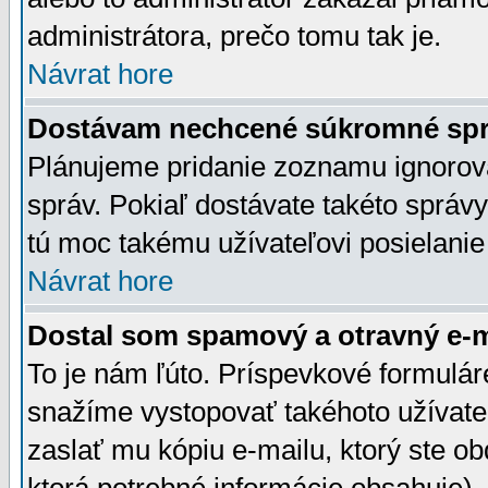
administrátora, prečo tomu tak je.
Návrat hore
Dostávam nechcené súkromné spr
Plánujeme pridanie zoznamu ignorov
správ. Pokiaľ dostávate takéto správy
tú moc takému užívateľovi posielanie
Návrat hore
Dostal som spamový a otravný e-ma
To je nám ľúto. Príspevkové formulá
snažíme vystopovať takéhoto užívateľ
zaslať mu kópiu e-mailu, ktorý ste obdr