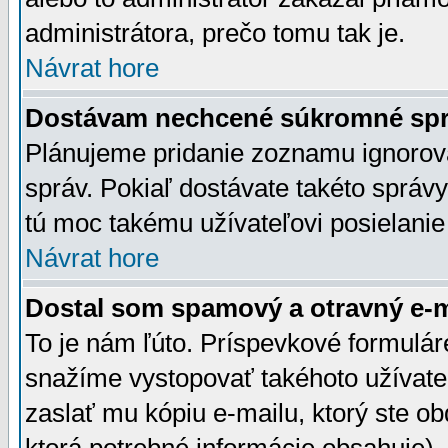
administrátora, prečo tomu tak je.
Návrat hore
Dostávam nechcené súkromné spr
Plánujeme pridanie zoznamu ignorov
správ. Pokiaľ dostávate takéto správy
tú moc takému užívateľovi posielanie
Návrat hore
Dostal som spamový a otravný e-ma
To je nám ľúto. Príspevkové formulá
snažíme vystopovať takéhoto užívateľ
zaslať mu kópiu e-mailu, ktorý ste obdr