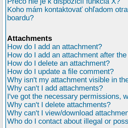
Prečo nie je k dispozícií funkcia X?
Koho mám kontaktovať ohľadom otrav
boardu?
Attachments
How do I add an attachment?
How do I add an attachment after the i
How do I delete an attachment?
How do I update a file comment?
Why isn't my attachment visible in th
Why can't I add attachments?
I've got the necessary permissions, 
Why can't I delete attachments?
Why can't I view/download attachme
Who do I contact about illegal or poss