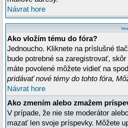
Návrat hore
Vkl
Ako vložím tému do fóra?
Jednoucho. Kliknete na príslušné tla
bude potrebné sa zaregistrovať, skôr 
máte povolené môžete vidieť na spodn
pridávať nové témy do tohto fóra, Môž
Návrat hore
Ako zmením alebo zmažem príspe
V prípade, že nie ste moderátor aleb
mazať len svoje príspevky. Môžete u