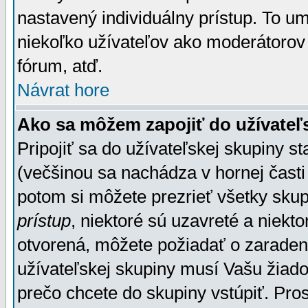
nastavený individuálny prístup. To u
niekoľko užívateľov ako moderátorov 
fórum, atď.
Návrat hore
Ako sa môžem zapojiť do užívateľ
Pripojiť sa do užívateľskej skupiny s
(večšinou sa nachádza v hornej časti 
potom si môžete prezrieť všetky sku
prístup
, niektoré sú uzavreté a niekt
otvorená, môžete požiadať o zaradeni
užívateľskej skupiny musí Vašu žiado
prečo chcete do skupiny vstúpiť. Pro