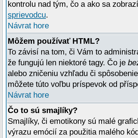
kontrolu nad tým, čo a ako sa zobrazí
sprievodcu
.
Návrat hore
Môžem používať HTML?
To závisí na tom, či Vám to administrá
že fungujú len niektoré tagy. Čo je
be
alebo zničeniu vzhľadu či spôsobeni
môžete túto voľbu príspevok od přís
Návrat hore
Čo to sú smajlíky?
Smajlíky, či emotikony sú malé grafic
výrazu emócií za použitia malého kód