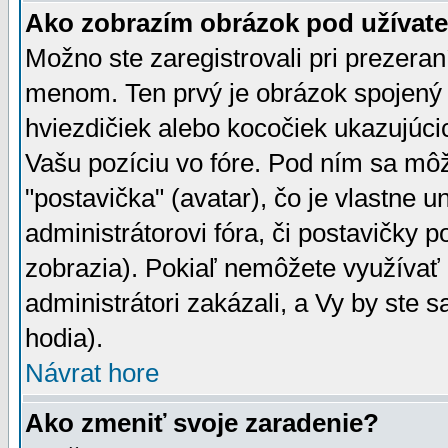
Ako zobrazím obrázok pod užíva
Možno ste zaregistrovali pri prezera
menom. Ten prvý je obrázok spojený 
hviezdičiek alebo kocočiek ukazujúcic
Vašu pozíciu vo fóre. Pod ním sa m
"postavička" (avatar), čo je vlastne 
administrátorovi fóra, či postavičky p
zobrazia). Pokiaľ nemôžete využívať 
administrátori zakázali, a Vy by ste 
hodia).
Návrat hore
Ako zmeniť svoje zaradenie?