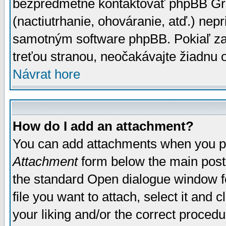
bezpredmetné kontaktovať phpBB Grou
(nactiutrhanie, ohováranie, atď.) ne
samotným software phpBB. Pokiaľ zaš
treťou stranou, neočakávajte žiadnu
Návrat hore
How do I add an attachment?
You can add attachments when you p
Attachment
form below the main post
the standard Open dialogue window fo
file you want to attach, select it and
your liking and/or the correct proced