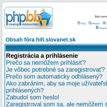
Bolo zaved
FAQ
Hľadať
Nastav
Obsah fóra hifi.slovanet.sk
Registrácia a prihlásenie
Prečo sa nemôžem prihlásiť?
Je vôbec potrebné sa zaregistrovať?
Prečo som automaticky odhlásený?
Ako zabránim, aby sa moje užívateľ
prihlásených?
Zabudol som heslo!
Zaregistroval som sa, ale nemôžem sa