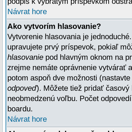
podpis k vybratým príspevkom odstrá
Návrat hore
Ako vytvorím hlasovanie?
Vytvorenie hlasovania je jednoduché.
upravujete prvý príspevok, pokiaľ môž
hlasovanie
pod hlavným oknom na prid
zrejme nemáte oprávnenie vytvárať an
potom aspoň dve možnosti (nastavte 
odpoveď
). Môžete tiež pridať časový
neobmedzenú voľbu. Počet odpovedí, 
boardu.
Návrat hore