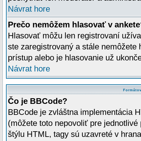
Návrat hore
Prečo nemôžem hlasovať v ankete
Hlasovať môžu len registrovaní užívat
ste zaregistrovaný a stále nemôžet
prístup alebo je hlasovanie už ukonč
Návrat hore
Formátov
Čo je BBCode?
BBCode je zvláštna implementácia HT
(môžete toto nepovoliť pre jednotli
štýlu HTML, tagy sú uzavreté v hrana