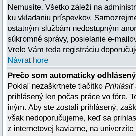
Nemusíte. Všetko záleží na administrá
ku vkladaniu príspevkov. Samozrejme
ostatným službám nedostupným anon
súkromné správy, posielanie e-mailov
Vrele Vám teda registráciu doporučuj
Návrat hore
Prečo som automaticky odhlásen
Pokiaľ nezaškrtnete tlačítko
Prihlásiť
prihlásený len počas práce vo fóre. 
iným. Aby ste zostali prihlásený, zaškr
však nedoporučujeme, keď sa prihlasuj
z internetovej kaviarne, na univerzite 