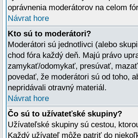
oprávnenia moderátorov na celom fór
Návrat hore
Kto sú to moderátori?
Moderátori sú jednotlivci (alebo skupi
chod fóra každý deň. Majú právo upr
zamykať/odomykať, presúvať, mazať a
povedať, že moderátori sú od toho, a
nepridávali otravný materiál.
Návrat hore
Čo sú to užívateťské skupiny?
Užívateľské skupiny sú cestou, ktoro
Každý užívateľ môže patriť do nieko