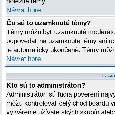
dôležité témy.
Návrat hore
Čo sú to uzamknuté témy?
Témy môžu byť uzamknuté moderáto
odpovedať na uzamknuté témy ani up
je automaticky ukončené. Témy môžu
Návrat hore
Užívate
Kto sú to administrátori?
Administrátori sú ľudia poverení najv
môžu kontrolovať celý chod boardu v
vytvárenie užívateľských skupín aleb