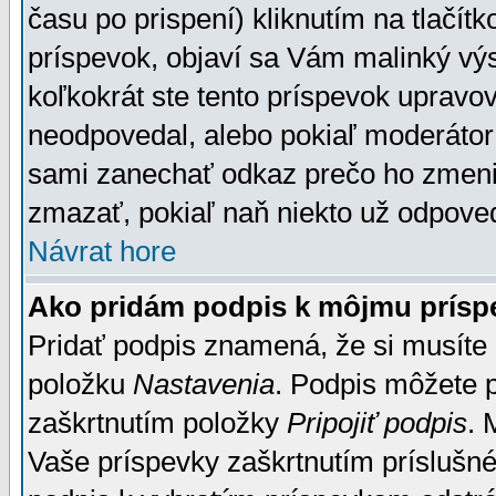
času po prispení) kliknutím na tlačít
príspevok, objaví sa Vám malinký výs
koľkokrát ste tento príspevok upravova
neodpovedal, alebo pokiaľ moderátor č
sami zanechať odkaz prečo ho zmenil
zmazať, pokiaľ naň niekto už odpoved
Návrat hore
Ako pridám podpis k môjmu prísp
Pridať podpis znamená, že si musíte n
položku
Nastavenia
. Podpis môžete 
zaškrtnutím položky
Pripojiť podpis
. 
Vaše príspevky zaškrtnutím príslušné