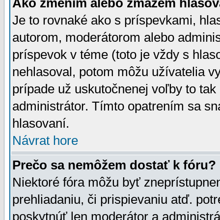
Ako zmením alebo zmažem hlasov
Je to rovnaké ako s príspevkami, h
autorom, moderátorom alebo administ
príspevok v téme (toto je vždy s hlas
nehlasoval, potom môžu užívatelia v
prípade už uskutočnenej voľby to tak
administrátor. Tímto opatrením sa sn
hlasovaní.
Návrat hore
Prečo sa nemôžem dostať k fóru?
Niektoré fóra môžu byť zneprístupnen
prehliadaniu, či prispievaniu atď. pot
poskytnúť len moderátor a administrát