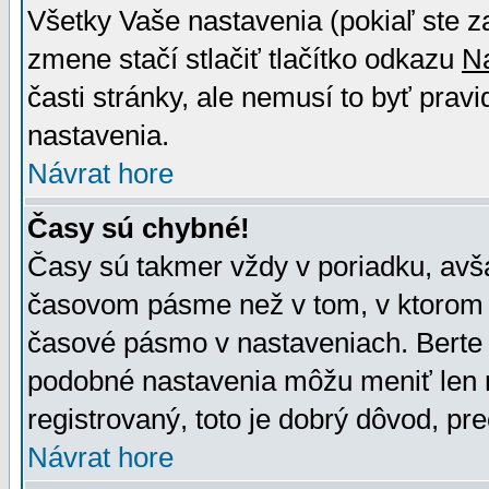
Všetky Vaše nastavenia (pokiaľ ste z
zmene stačí stlačiť tlačítko odkazu
N
časti stránky, ale nemusí to byť prav
nastavenia.
Návrat hore
Časy sú chybné!
Časy sú takmer vždy v poriadku, avša
časovom pásme než v tom, v ktorom s
časové pásmo v nastaveniach. Bert
podobné nastavenia môžu meniť len re
registrovaný, toto je dobrý dôvod, pre
Návrat hore