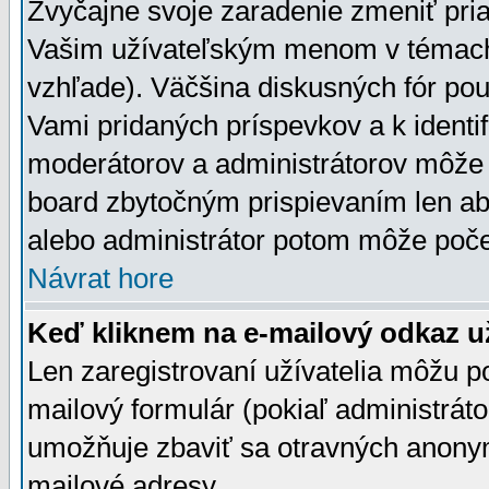
Zvyčajne svoje zaradenie zmeniť pr
Vašim užívateľským menom v témach 
vzhľade). Väčšina diskusných fór pou
Vami pridaných príspevkov a k identif
moderátorov a administrátorov môže 
board zbytočným prispievaním len aby
alebo administrátor potom môže počet
Návrat hore
Keď kliknem na e-mailový odkaz už
Len zaregistrovaní užívatelia môžu p
mailový formulár (pokiaľ administráto
umožňuje zbaviť sa otravných anonym
mailové adresy.