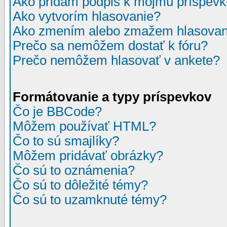
Ako pridám podpis k môjmu príspev
Ako vytvorím hlasovanie?
Ako zmením alebo zmažem hlasovan
Prečo sa nemôžem dostať k fóru?
Prečo nemôžem hlasovať v ankete?
Formátovanie a typy príspevkov
Čo je BBCode?
Môžem používať HTML?
Čo to sú smajlíky?
Môžem pridávať obrázky?
Čo sú to oznámenia?
Čo sú to dôležité témy?
Čo sú to uzamknuté témy?