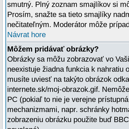
smutný. Plný zoznam smajlíkov si mô
Prosím, snažte sa tieto smajlíky nad
nečitateľným. Moderátor môže prípa
Návrat hore
Môžem pridávať obrázky?
Obrázky sa môžu zobrazovať vo Vaši
neexistuje žiadna funkcia k nahratiu
musíte uviesť na takýto obrázok odka
internete.sk/moj-obrazok.gif. Nemôž
PC (pokiaľ to nie je verejne prístupn
mechanizmami, napr. schránky hotmai
zobrazeniu obrázku použite buď BBCo