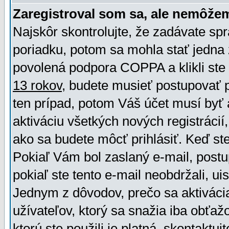
Zaregistroval som sa, ale nemôžem
Najskôr skontrolujte, že zadávate sp
poriadku, potom sa mohla stať jedna 
povolená podpora COPPA a klikli ste 
13 rokov
, budete musieť postupovať po
ten prípad, potom Váš účet musí byť 
aktiváciu všetkých nových registráci
ako sa budete môcť prihlásiť. Keď ste 
Pokiaľ Vám bol zaslaný e-mail, postu
pokiaľ ste tento e-mail neobdržali, ui
Jednym z dôvodov, prečo sa aktiváci
užívateľov, ktorý sa snažia iba obťažo
ktorú ste použili je platná, skontaktuj