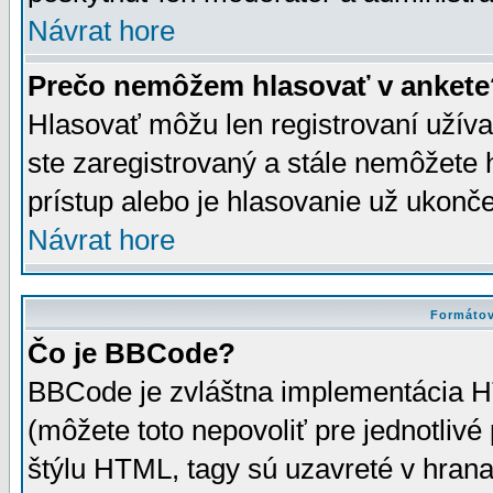
Návrat hore
Prečo nemôžem hlasovať v ankete
Hlasovať môžu len registrovaní užívat
ste zaregistrovaný a stále nemôžet
prístup alebo je hlasovanie už ukonč
Návrat hore
Formátov
Čo je BBCode?
BBCode je zvláštna implementácia HT
(môžete toto nepovoliť pre jednotli
štýlu HTML, tagy sú uzavreté v hrana