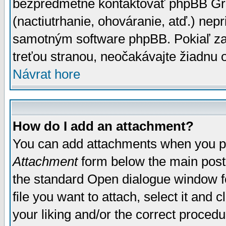
bezpredmetné kontaktovať phpBB Grou
(nactiutrhanie, ohováranie, atď.) ne
samotným software phpBB. Pokiaľ zaš
treťou stranou, neočakávajte žiadnu
Návrat hore
How do I add an attachment?
You can add attachments when you p
Attachment
form below the main post
the standard Open dialogue window fo
file you want to attach, select it and
your liking and/or the correct proced