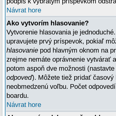
podpis k vybratým príspevkom odstrá
Návrat hore
Ako vytvorím hlasovanie?
Vytvorenie hlasovania je jednoduché.
upravujete prvý príspevok, pokiaľ môž
hlasovanie
pod hlavným oknom na prid
zrejme nemáte oprávnenie vytvárať an
potom aspoň dve možnosti (nastavte 
odpoveď
). Môžete tiež pridať časový
neobmedzenú voľbu. Počet odpovedí, 
boardu.
Návrat hore