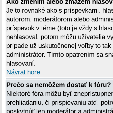
Ako zmením alebo zmažem hlasov
Je to rovnaké ako s príspevkami, h
autorom, moderátorom alebo administ
príspevok v téme (toto je vždy s hlas
nehlasoval, potom môžu užívatelia v
prípade už uskutočnenej voľby to tak
administrátor. Tímto opatrením sa sn
hlasovaní.
Návrat hore
Prečo sa nemôžem dostať k fóru?
Niektoré fóra môžu byť zneprístupnen
prehliadaniu, či prispievaniu atď. pot
poskytnúť len moderátor a administrát