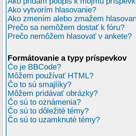
Ako pridám podpis k môjmu príspev
Ako vytvorím hlasovanie?
Ako zmením alebo zmažem hlasovan
Prečo sa nemôžem dostať k fóru?
Prečo nemôžem hlasovať v ankete?
Formátovanie a typy príspevkov
Čo je BBCode?
Môžem používať HTML?
Čo to sú smajlíky?
Môžem pridávať obrázky?
Čo sú to oznámenia?
Čo sú to dôležité témy?
Čo sú to uzamknuté témy?