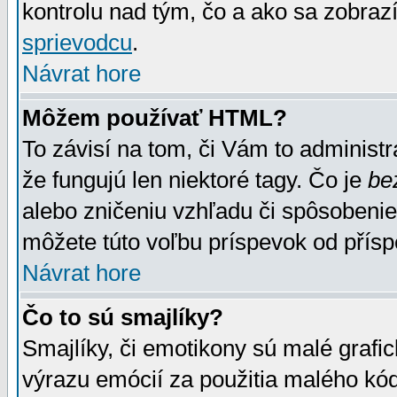
kontrolu nad tým, čo a ako sa zobrazí
sprievodcu
.
Návrat hore
Môžem používať HTML?
To závisí na tom, či Vám to administrá
že fungujú len niektoré tagy. Čo je
be
alebo zničeniu vzhľadu či spôsobeni
môžete túto voľbu príspevok od přís
Návrat hore
Čo to sú smajlíky?
Smajlíky, či emotikony sú malé grafic
výrazu emócií za použitia malého kód