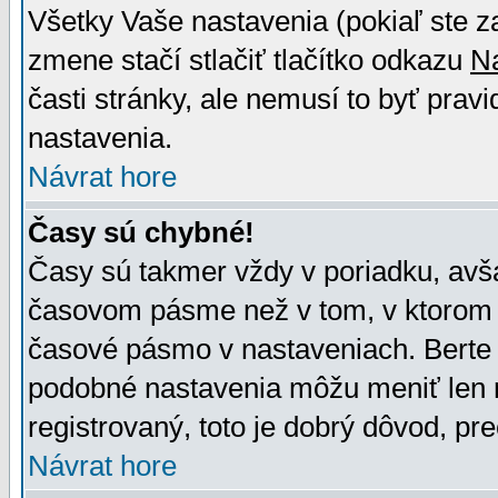
Všetky Vaše nastavenia (pokiaľ ste z
zmene stačí stlačiť tlačítko odkazu
N
časti stránky, ale nemusí to byť prav
nastavenia.
Návrat hore
Časy sú chybné!
Časy sú takmer vždy v poriadku, avša
časovom pásme než v tom, v ktorom s
časové pásmo v nastaveniach. Bert
podobné nastavenia môžu meniť len re
registrovaný, toto je dobrý dôvod, pre
Návrat hore