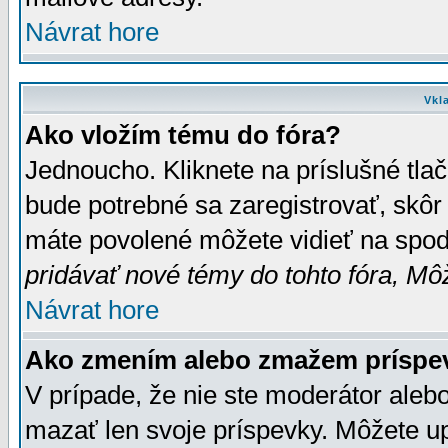
Návrat hore
Vkl
Ako vložím tému do fóra?
Jednoucho. Kliknete na príslušné tla
bude potrebné sa zaregistrovať, skôr 
máte povolené môžete vidieť na spodn
pridávať nové témy do tohto fóra, Môž
Návrat hore
Ako zmením alebo zmažem príspe
V prípade, že nie ste moderátor aleb
mazať len svoje príspevky. Môžete u