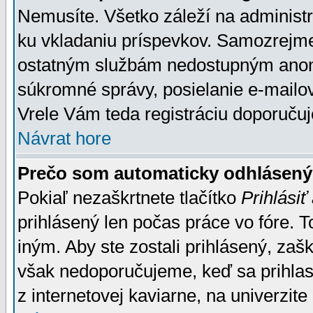
Nemusíte. Všetko záleží na administrá
ku vkladaniu príspevkov. Samozrejme
ostatným službám nedostupným anon
súkromné správy, posielanie e-mailov
Vrele Vám teda registráciu doporučuj
Návrat hore
Prečo som automaticky odhlásen
Pokiaľ nezaškrtnete tlačítko
Prihlásiť
prihlásený len počas práce vo fóre. 
iným. Aby ste zostali prihlásený, zaškr
však nedoporučujeme, keď sa prihlasuj
z internetovej kaviarne, na univerzite 