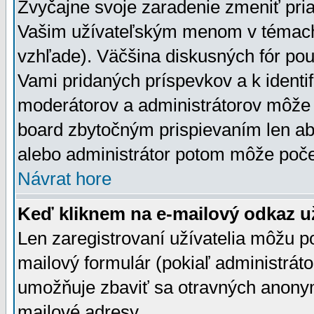
Zvyčajne svoje zaradenie zmeniť pr
Vašim užívateľským menom v témach 
vzhľade). Väčšina diskusných fór pou
Vami pridaných príspevkov a k identif
moderátorov a administrátorov môže 
board zbytočným prispievaním len aby
alebo administrátor potom môže počet
Návrat hore
Keď kliknem na e-mailový odkaz už
Len zaregistrovaní užívatelia môžu p
mailový formulár (pokiaľ administráto
umožňuje zbaviť sa otravných anonym
mailové adresy.