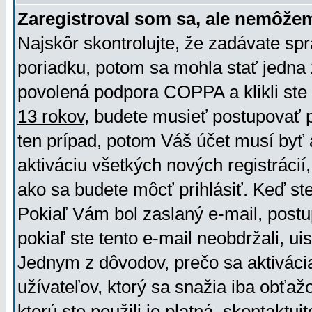
Zaregistroval som sa, ale nemôžem
Najskôr skontrolujte, že zadávate sp
poriadku, potom sa mohla stať jedna 
povolená podpora COPPA a klikli ste 
13 rokov
, budete musieť postupovať po
ten prípad, potom Váš účet musí byť 
aktiváciu všetkých nových registráci
ako sa budete môcť prihlásiť. Keď ste 
Pokiaľ Vám bol zaslaný e-mail, postu
pokiaľ ste tento e-mail neobdržali, ui
Jednym z dôvodov, prečo sa aktiváci
užívateľov, ktorý sa snažia iba obťažo
ktorú ste použili je platná, skontaktuj