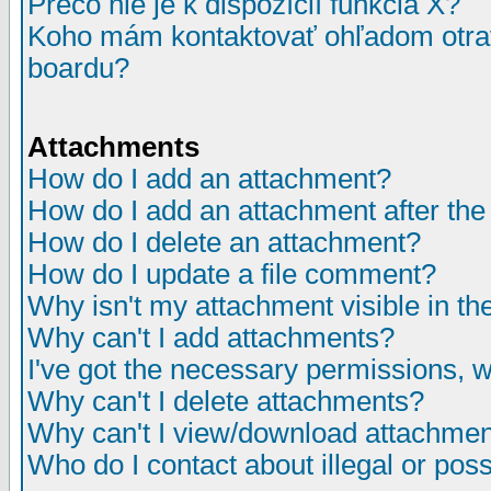
Prečo nie je k dispozícií funkcia X?
Koho mám kontaktovať ohľadom otrav
boardu?
Attachments
How do I add an attachment?
How do I add an attachment after the i
How do I delete an attachment?
How do I update a file comment?
Why isn't my attachment visible in th
Why can't I add attachments?
I've got the necessary permissions, 
Why can't I delete attachments?
Why can't I view/download attachme
Who do I contact about illegal or poss