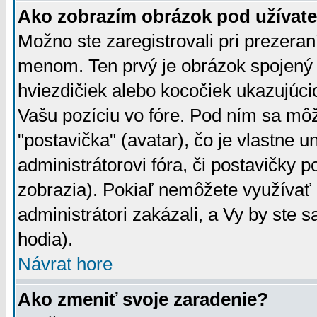
Ako zobrazím obrázok pod užíva
Možno ste zaregistrovali pri prezera
menom. Ten prvý je obrázok spojený 
hviezdičiek alebo kocočiek ukazujúcic
Vašu pozíciu vo fóre. Pod ním sa m
"postavička" (avatar), čo je vlastne 
administrátorovi fóra, či postavičky p
zobrazia). Pokiaľ nemôžete využívať 
administrátori zakázali, a Vy by ste 
hodia).
Návrat hore
Ako zmeniť svoje zaradenie?