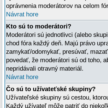
oprávnenia moderátorov na celom fór
Návrat hore
Kto sú to moderátori?
Moderátori sú jednotlivci (alebo skupi
chod fóra každý deň. Majú právo upr
zamykať/odomykať, presúvať, mazať a
povedať, že moderátori sú od toho, a
nepridávali otravný materiál.
Návrat hore
Čo sú to užívateťské skupiny?
Užívateľské skupiny sú cestou, ktoro
Každý užívateľ môže patriť do nieko