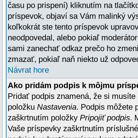
času po prispení) kliknutím na tlačít
príspevok, objaví sa Vám malinký výs
koľkokrát ste tento príspevok upravova
neodpovedal, alebo pokiaľ moderátor č
sami zanechať odkaz prečo ho zmenil
zmazať, pokiaľ naň niekto už odpoved
Návrat hore
Ako pridám podpis k môjmu prísp
Pridať podpis znamená, že si musíte n
položku
Nastavenia
. Podpis môžete 
zaškrtnutím položky
Pripojiť podpis
. 
Vaše príspevky zaškrtnutím príslušné