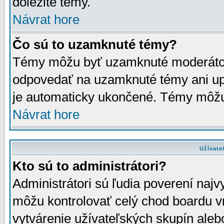
dôležité témy.
Návrat hore
Čo sú to uzamknuté témy?
Témy môžu byť uzamknuté moderáto
odpovedať na uzamknuté témy ani up
je automaticky ukončené. Témy môžu
Návrat hore
Užívate
Kto sú to administrátori?
Administrátori sú ľudia poverení najv
môžu kontrolovať celý chod boardu v
vytvárenie užívateľských skupín aleb