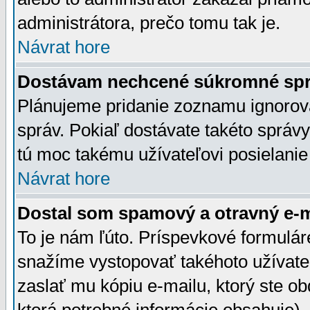
administrátora, prečo tomu tak je.
Návrat hore
Dostávam nechcené súkromné spr
Plánujeme pridanie zoznamu ignorov
správ. Pokiaľ dostávate takéto správy
tú moc takému užívateľovi posielanie
Návrat hore
Dostal som spamový a otravný e-ma
To je nám ľúto. Príspevkové formulá
snažíme vystopovať takéhoto užívateľ
zaslať mu kópiu e-mailu, ktorý ste obdr