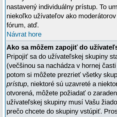
nastavený individuálny prístup. To u
niekoľko užívateľov ako moderátorov 
fórum, atď.
Návrat hore
Ako sa môžem zapojiť do užívateľ
Pripojiť sa do užívateľskej skupiny s
(večšinou sa nachádza v hornej časti 
potom si môžete prezrieť všetky sku
prístup
, niektoré sú uzavreté a niekt
otvorená, môžete požiadať o zaradeni
užívateľskej skupiny musí Vašu žiado
prečo chcete do skupiny vstúpiť. Pro