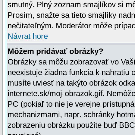
smutný. Plný zoznam smajlíkov si mô
Prosím, snažte sa tieto smajlíky nad
nečitateľným. Moderátor môže prípa
Návrat hore
Môžem pridávať obrázky?
Obrázky sa môžu zobrazovať vo Vaši
neexistuje žiadna funkcia k nahratiu
musíte uviesť na takýto obrázok odka
internete.sk/moj-obrazok.gif. Nemôž
PC (pokiaľ to nie je verejne prístupn
mechanizmami, napr. schránky hotmai
zobrazeniu obrázku použite buď BBCo