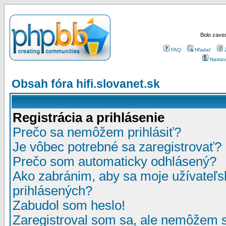
Bolo zaved
FAQ
Hľadať
Nastav
Obsah fóra hifi.slovanet.sk
Registrácia a prihlásenie
Prečo sa nemôžem prihlásiť?
Je vôbec potrebné sa zaregistrovať?
Prečo som automaticky odhlásený?
Ako zabránim, aby sa moje užívateľ
prihlásených?
Zabudol som heslo!
Zaregistroval som sa, ale nemôžem sa