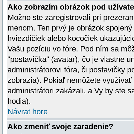
Ako zobrazím obrázok pod užíva
Možno ste zaregistrovali pri prezera
menom. Ten prvý je obrázok spojený 
hviezdičiek alebo kocočiek ukazujúcic
Vašu pozíciu vo fóre. Pod ním sa m
"postavička" (avatar), čo je vlastne 
administrátorovi fóra, či postavičky p
zobrazia). Pokiaľ nemôžete využívať 
administrátori zakázali, a Vy by ste 
hodia).
Návrat hore
Ako zmeniť svoje zaradenie?