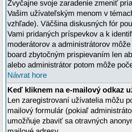
Zvyčajne svoje zaradenie zmeniť pr
Vašim užívateľským menom v témach 
vzhľade). Väčšina diskusných fór pou
Vami pridaných príspevkov a k identif
moderátorov a administrátorov môže 
board zbytočným prispievaním len aby
alebo administrátor potom môže počet
Návrat hore
Keď kliknem na e-mailový odkaz už
Len zaregistrovaní užívatelia môžu p
mailový formulár (pokiaľ administráto
umožňuje zbaviť sa otravných anonym
mailové adresy.