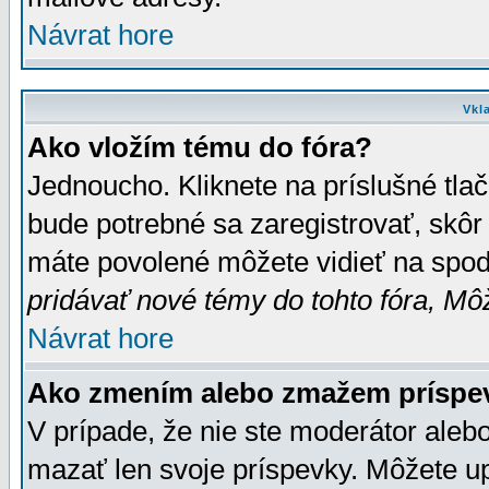
Návrat hore
Vkl
Ako vložím tému do fóra?
Jednoucho. Kliknete na príslušné tla
bude potrebné sa zaregistrovať, skôr 
máte povolené môžete vidieť na spodn
pridávať nové témy do tohto fóra, Môž
Návrat hore
Ako zmením alebo zmažem príspe
V prípade, že nie ste moderátor aleb
mazať len svoje príspevky. Môžete u