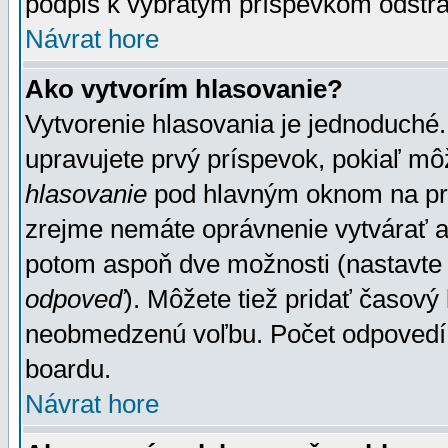
podpis k vybratým príspevkom odstrá
Návrat hore
Ako vytvorím hlasovanie?
Vytvorenie hlasovania je jednoduché.
upravujete prvý príspevok, pokiaľ môž
hlasovanie
pod hlavným oknom na prid
zrejme nemáte oprávnenie vytvárať an
potom aspoň dve možnosti (nastavte 
odpoveď
). Môžete tiež pridať časový
neobmedzenú voľbu. Počet odpovedí, 
boardu.
Návrat hore