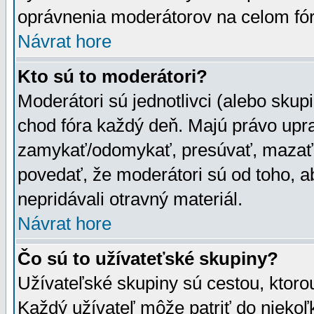
oprávnenia moderátorov na celom fór
Návrat hore
Kto sú to moderátori?
Moderátori sú jednotlivci (alebo skupi
chod fóra každý deň. Majú právo upr
zamykať/odomykať, presúvať, mazať a
povedať, že moderátori sú od toho, a
nepridávali otravný materiál.
Návrat hore
Čo sú to užívateťské skupiny?
Užívateľské skupiny sú cestou, ktoro
Každý užívateľ môže patriť do nieko