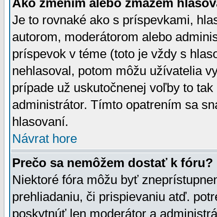
Ako zmením alebo zmažem hlasov
Je to rovnaké ako s príspevkami, h
autorom, moderátorom alebo administ
príspevok v téme (toto je vždy s hlas
nehlasoval, potom môžu užívatelia v
prípade už uskutočnenej voľby to tak
administrátor. Tímto opatrením sa sn
hlasovaní.
Návrat hore
Prečo sa nemôžem dostať k fóru?
Niektoré fóra môžu byť zneprístupnen
prehliadaniu, či prispievaniu atď. pot
poskytnúť len moderátor a administrát