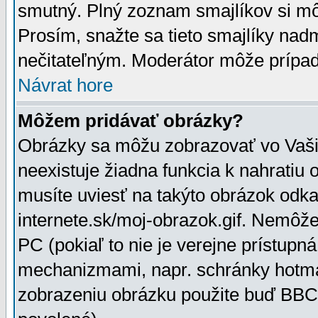
smutný. Plný zoznam smajlíkov si mô
Prosím, snažte sa tieto smajlíky nad
nečitateľným. Moderátor môže prípa
Návrat hore
Môžem pridávať obrázky?
Obrázky sa môžu zobrazovať vo Vaši
neexistuje žiadna funkcia k nahratiu
musíte uviesť na takýto obrázok odka
internete.sk/moj-obrazok.gif. Nemôž
PC (pokiaľ to nie je verejne prístupn
mechanizmami, napr. schránky hotmai
zobrazeniu obrázku použite buď BBCo