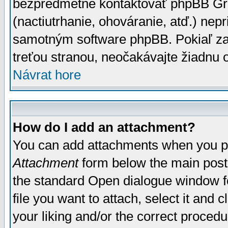
bezpredmetné kontaktovať phpBB Grou
(nactiutrhanie, ohováranie, atď.) ne
samotným software phpBB. Pokiaľ zaš
treťou stranou, neočakávajte žiadnu
Návrat hore
How do I add an attachment?
You can add attachments when you p
Attachment
form below the main post
the standard Open dialogue window fo
file you want to attach, select it and
your liking and/or the correct proced