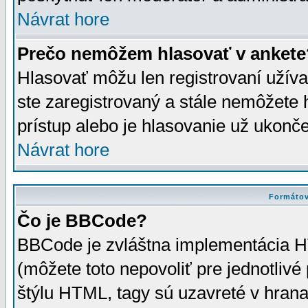
Návrat hore
Prečo nemôžem hlasovať v ankete
Hlasovať môžu len registrovaní užívat
ste zaregistrovaný a stále nemôžet
prístup alebo je hlasovanie už ukonč
Návrat hore
Formátov
Čo je BBCode?
BBCode je zvláštna implementácia HT
(môžete toto nepovoliť pre jednotli
štýlu HTML, tagy sú uzavreté v hrana