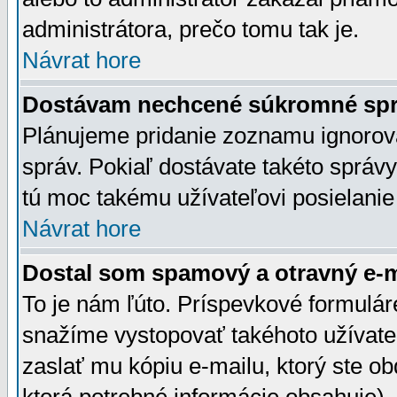
administrátora, prečo tomu tak je.
Návrat hore
Dostávam nechcené súkromné spr
Plánujeme pridanie zoznamu ignorov
správ. Pokiaľ dostávate takéto správy
tú moc takému užívateľovi posielanie
Návrat hore
Dostal som spamový a otravný e-ma
To je nám ľúto. Príspevkové formulá
snažíme vystopovať takéhoto užívateľ
zaslať mu kópiu e-mailu, ktorý ste obdr