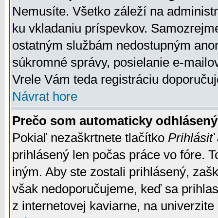
Nemusíte. Všetko záleží na administrá
ku vkladaniu príspevkov. Samozrejme
ostatným službám nedostupným anon
súkromné správy, posielanie e-mailov
Vrele Vám teda registráciu doporučuj
Návrat hore
Prečo som automaticky odhlásen
Pokiaľ nezaškrtnete tlačítko
Prihlásiť
prihlásený len počas práce vo fóre. 
iným. Aby ste zostali prihlásený, zaškr
však nedoporučujeme, keď sa prihlasuj
z internetovej kaviarne, na univerzite 