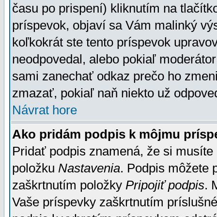
času po prispení) kliknutím na tlačít
príspevok, objaví sa Vám malinký výs
koľkokrát ste tento príspevok upravova
neodpovedal, alebo pokiaľ moderátor č
sami zanechať odkaz prečo ho zmenil
zmazať, pokiaľ naň niekto už odpoved
Návrat hore
Ako pridám podpis k môjmu prísp
Pridať podpis znamená, že si musíte n
položku
Nastavenia
. Podpis môžete 
zaškrtnutím položky
Pripojiť podpis
. 
Vaše príspevky zaškrtnutím príslušné