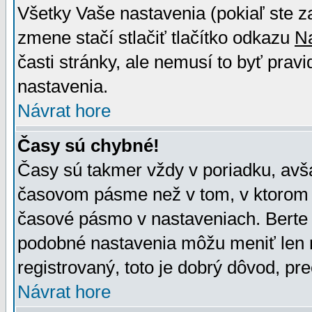
Všetky Vaše nastavenia (pokiaľ ste z
zmene stačí stlačiť tlačítko odkazu
N
časti stránky, ale nemusí to byť prav
nastavenia.
Návrat hore
Časy sú chybné!
Časy sú takmer vždy v poriadku, avša
časovom pásme než v tom, v ktorom s
časové pásmo v nastaveniach. Bert
podobné nastavenia môžu meniť len re
registrovaný, toto je dobrý dôvod, pre
Návrat hore