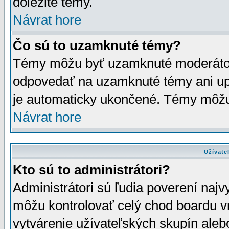
dôležité témy.
Návrat hore
Čo sú to uzamknuté témy?
Témy môžu byť uzamknuté moderáto
odpovedať na uzamknuté témy ani up
je automaticky ukončené. Témy môžu
Návrat hore
Užívate
Kto sú to administrátori?
Administrátori sú ľudia poverení najv
môžu kontrolovať celý chod boardu v
vytvárenie užívateľských skupín aleb