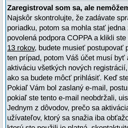
Zaregistroval som sa, ale nemôžem
Najskôr skontrolujte, že zadávate sp
poriadku, potom sa mohla stať jedna 
povolená podpora COPPA a klikli ste 
13 rokov
, budete musieť postupovať po
ten prípad, potom Váš účet musí byť 
aktiváciu všetkých nových registráci
ako sa budete môcť prihlásiť. Keď ste 
Pokiaľ Vám bol zaslaný e-mail, postu
pokiaľ ste tento e-mail neobdržali, ui
Jednym z dôvodov, prečo sa aktiváci
užívateľov, ktorý sa snažia iba obťažo
ktorú ste použili je platná, skontaktuj