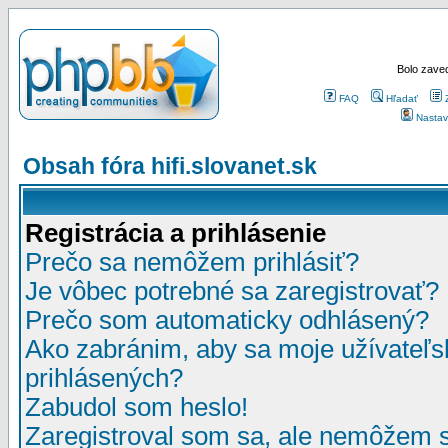
Bolo zaved
FAQ
Hľadať
Nastav
Obsah fóra hifi.slovanet.sk
Registrácia a prihlásenie
Prečo sa nemôžem prihlásiť?
Je vôbec potrebné sa zaregistrovať?
Prečo som automaticky odhlásený?
Ako zabránim, aby sa moje užívateľ
prihlásených?
Zabudol som heslo!
Zaregistroval som sa, ale nemôžem sa