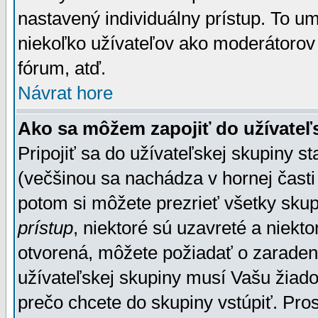
nastavený individuálny prístup. To u
niekoľko užívateľov ako moderátorov 
fórum, atď.
Návrat hore
Ako sa môžem zapojiť do užívateľ
Pripojiť sa do užívateľskej skupiny s
(večšinou sa nachádza v hornej časti 
potom si môžete prezrieť všetky sku
prístup
, niektoré sú uzavreté a niekt
otvorená, môžete požiadať o zaradeni
užívateľskej skupiny musí Vašu žiado
prečo chcete do skupiny vstúpiť. Pro