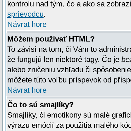
kontrolu nad tým, čo a ako sa zobrazí
sprievodcu
.
Návrat hore
Môžem používať HTML?
To závisí na tom, či Vám to administrá
že fungujú len niektoré tagy. Čo je
be
alebo zničeniu vzhľadu či spôsobeni
môžete túto voľbu príspevok od přís
Návrat hore
Čo to sú smajlíky?
Smajlíky, či emotikony sú malé grafic
výrazu emócií za použitia malého kód