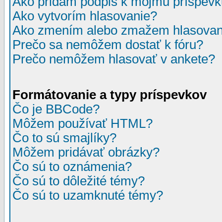
Ako pridám podpis k môjmu príspev
Ako vytvorím hlasovanie?
Ako zmením alebo zmažem hlasovan
Prečo sa nemôžem dostať k fóru?
Prečo nemôžem hlasovať v ankete?
Formátovanie a typy príspevkov
Čo je BBCode?
Môžem používať HTML?
Čo to sú smajlíky?
Môžem pridávať obrázky?
Čo sú to oznámenia?
Čo sú to dôležité témy?
Čo sú to uzamknuté témy?