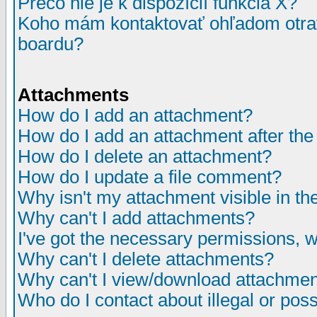
Prečo nie je k dispozícií funkcia X?
Koho mám kontaktovať ohľadom otrav
boardu?
Attachments
How do I add an attachment?
How do I add an attachment after the i
How do I delete an attachment?
How do I update a file comment?
Why isn't my attachment visible in th
Why can't I add attachments?
I've got the necessary permissions, 
Why can't I delete attachments?
Why can't I view/download attachme
Who do I contact about illegal or poss